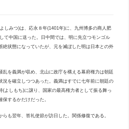
社長のための“全員営業”(30
腕をつくる 人と組織を動かす(200)
銀行交渉はこうしなさい！(12)
高橋一
行動科学マネジメント(5)
の社長のビジョン実現道場(10)
しみつ)は、応永８年(1401年)に、九州博多の商人肥
使として中国に送った。日中間では、明に先立つモンゴル
断絶状態になっていたが、元を滅ぼした明は日本との外
騒乱を義満が収め、北山に政庁を構える幕府権力は朝廷
状況を確立しつつあった。義満はすでに七年前に朝廷の
(よしもち)に譲り、国家の最高権力者として振る舞っ
確保するかだけだった。
からも翌年、答礼使節が訪日した。関係修復である。