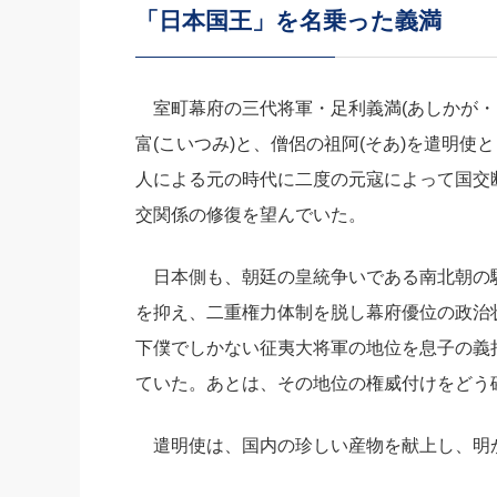
「日本国王」を名乗った義満
社長の右
酒井英之
室町幕府の三代将軍・足利義満(あしかが・よ
富(こいつみ)と、僧侶の祖阿(そあ)を遣明
人による元の時代に二度の元寇によって国交
交関係の修復を望んでいた。
日本側も、朝廷の皇統争いである南北朝の
を抑え、二重権力体制を脱し幕府優位の政治
下僕でしかない征夷大将軍の地位を息子の義持
ていた。あとは、その地位の権威付けをどう
遣明使は、国内の珍しい産物を献上し、明