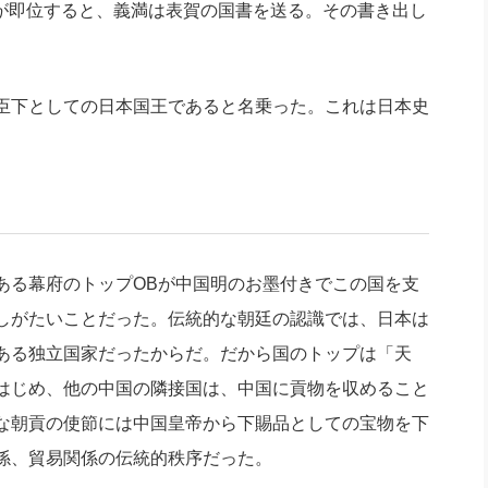
帝が即位すると、義満は表賀の国書を送る。その書き出し
臣下としての日本国王であると名乗った。これは日本史
る幕府のトップOBが中国明のお墨付きでこの国を支
しがたいことだった。伝統的な朝廷の認識では、日本は
ある独立国家だったからだ。だから国のトップは「天
はじめ、他の中国の隣接国は、中国に貢物を収めること
な朝貢の使節には中国皇帝から下賜品としての宝物を下
係、貿易関係の伝統的秩序だった。