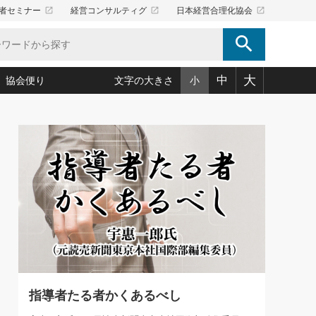
launch
launch
launch
者セミナー
経営コンサルティグ
日本経営合理化協会
search
大
中
協会便り
文字の大きさ
小
5)
況は会社守成の好機(38)
ころ心平の ──社長のための「か・ら・だマネジメント」
「愛読者通信」著者インタビュー(44)
34)
思われる 気配りの達人(127)
人間力の磨き方」(86)
ビジネス見聞録 経営ニュース(100)
タルＡＶを味方に！新・仕事術(180)
0)
り(210)
(92)
え 東洋思想に学ぶ経営学(132)
作間信司の経営無形庵(けいえいむぎょうあん)(166)
ー脳の鍛え方(32)
もっとみる
026.08.5
)
識(57)
指導者たち」(32)
経営セミナー情報局(1)
86回 「言葉狩り」
ンを楽しむ基礎レッスン(12)
ーイング経営入
教育の決め手(203)
略”(30)
繁栄への着眼点 牟田太陽(76)
！社長が読むべき今月の4冊(88)
て」(38)
講話を聞いて学ぼう 実学・耳学・磨く「ミミガク」のすすめ
で楽しむ読書術(162)
(7)
ランク上の手紙・メール術(100)
「氣」(30)
指導者たる者かくあるべし
ミどこ
00)
スポーツ・ビジネスに学ぶ心理学(98)