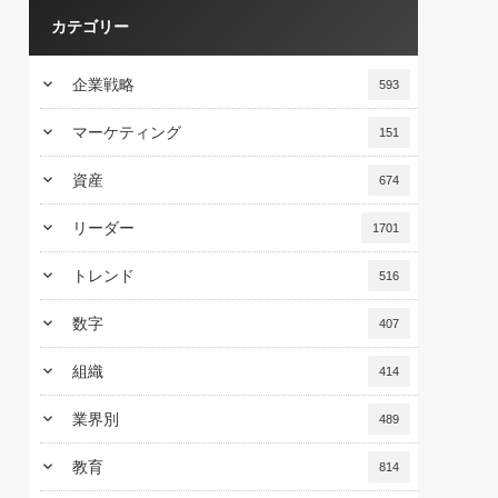
カテゴリー
keyboard_arrow_down
企業戦略
593
keyboard_arrow_down
マーケティング
151
keyboard_arrow_down
資産
674
keyboard_arrow_down
リーダー
1701
keyboard_arrow_down
トレンド
516
keyboard_arrow_down
数字
407
keyboard_arrow_down
組織
414
keyboard_arrow_down
業界別
489
keyboard_arrow_down
教育
814