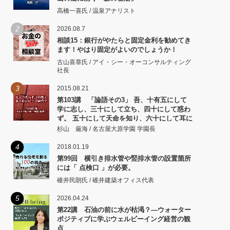
高橋一喜氏 / 温泉アナリスト
2
2026.08.7
相談15：銀行がやたらと固定金利を勧めてき
ます！やはり固定がよいのでしょうか！
古山喜章氏 / アイ・シー・オーコンサルティング
社長
3
2015.08.21
第103講 「論語その3」 吾、十有五にして
学に志し、三十にして立ち、四十にして惑わ
ず。 五十にして天命を知り、六十にして耳に
従い、 七十にして心の欲するところに従いて
杉山 厳海 / 名古屋大原学園 学園長
矩をこえず。
4
2018.01.19
第99回 横引き排水管や竪排水管の設置箇所
には「 点検口 」が必要。
碓井民朗氏 / 碓井建築オフィス代表
5
2026.04.24
第22講 石油の前に水が枯渇？―ウォーター
ポジティブに学ぶウェルビーイング経営の観
点