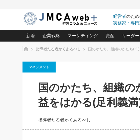
経営者
のため
実務家・専門
新着
企業戦略
マーケティング
資産
リーダー
ホーム
指導者たる者かくあるべし
国のかたち、組織のかたち(３)
中小企業の「１位づくり」戦略(96)
ネット戦略成功の秘訣 圧倒的に儲か
あなたの会社と資
オンリ
マネジメント
利益を最大化する「業務改善」横田尚哉氏(5)
ビジネスを一瞬で制する！一流グロ
どうなる金融業界
ビジネ
る“社長の戦略印象リスクマネジメント
(446)
強い会社を築く ビジネス・クリニック(240)
中国経済の最新動
国のかたち、組織のか
ロングセラーの玉手箱(9)
ピョー
2026.08.7
2026.08.7
日本レーザー「人を大切にしながら利益を上げ
事業承継の前に
相談15：銀行がやたらと固定金
第153回「内需企業があっと
(3)
大復活＆快進撃！ユニバーサルスタ
きたいコト(12)
指導者た
益をはかる(足利義満
利を勧めてきます！やはり固定
う間にグローバル成長企業に
は(5)
がよいのでしょうか！
FOOD & LIFE COMPANIES
武器としてのM&A入門(3)
会社と社長のため
朝礼・
最高の自分を表現する 成功イメージ戦
社長のための“儲かる通販”戦略視点(151)
深読み企業分析(1
楠木建の
指導者たる者かくあるべし
酒井光雄 成功事例に学ぶ繁栄企業の
継続経営 百話百行(85)
次もあ
野田久美子 香港ビジネス成功法(10)
社長の口