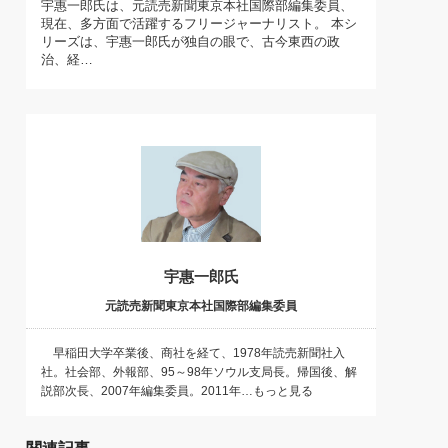
宇惠一郎氏は、元読売新聞東京本社国際部編集委員、
)
現在、多方面で活躍するフリージャーナリスト。 本シ
喜の『これぞ！"本物の温泉"』(157)
リーズは、宇惠一郎氏が独自の眼で、古今東西の政
治、経…
宇惠一郎氏
元読売新聞東京本社国際部編集委員
早稲田大学卒業後、商社を経て、1978年読売新聞社入
社。社会部、外報部、95～98年ソウル支局長。帰国後、解
説部次長、2007年編集委員。2011年…もっと見る