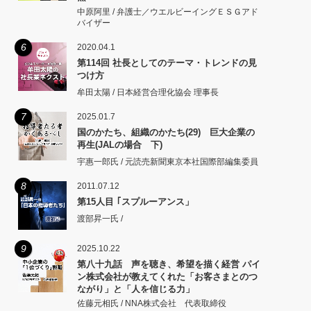
中原阿里 / 弁護士／ウエルビーイングＥＳＧアド
バイザー
6
2020.04.1
第114回 社長としてのテーマ・トレンドの見
つけ方
牟田太陽 / 日本経営合理化協会 理事長
7
2025.01.7
国のかたち、組織のかたち(29) 巨大企業の
再生(JALの場合 下)
宇惠一郎氏 / 元読売新聞東京本社国際部編集委員
8
2011.07.12
第15人目 ｢スプルーアンス」
渡部昇一氏 /
9
2025.10.22
第八十九話 声を聴き、希望を描く経営 パイ
ン株式会社が教えてくれた「お客さまとのつ
ながり」と「人を信じる力」
佐藤元相氏 / NNA株式会社 代表取締役