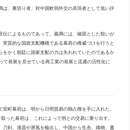
満は、裏切り者、対中国軟弱外交の具現者として低い評
宣伝によるものであって、義満には、確固とした狙いが
、実質的な国政支配機構である幕府の権威づけを行うと
らをかく朝廷に国家支配の力は失われていたのであるか
入って発展を見せている商工業の発展と流通の活性化に
て室町幕府は、明から日明貿易の独占権を手に入れた。
け取った幕府は、これによって明との交易に乗り出す。
、刀剣、漆器や屏風を輸出し、中国から生糸、織物、書