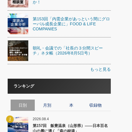
か！
第153回「内需企業があっという間にグロ
ーバル成長企業に」FOOD & LIFE
COMPANIES
朝礼・会議での「社長の３分間スピー
チ」ネタ帳（2026年8月5日号）
もっと見る
ランキング
日別
月別
本
収録物
1
2026.08.4
第157回 飯豊温泉（山形県）――日本百名
山の麓に湧く「森の秘湯」