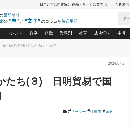
launch
日本経営合理化協会 商品・サービス案内
全国経営
の
最新情報
”声”
”文字”
家
の
と
のコラムを
毎週更新！
トレンド
数字
組織
業界別
教育
成功哲学
生活
 日明貿易で国益をはかる(足利義満)
る仕組みづくり講座(12)
産を守る一手(171)
ーワンで勝ち残る企業風土づくり(54)
《ニューヨーク発》ビジネスリーダーの先読み: 最新トレンド
オーナー社長の「お金の悩み相談室」(15)
「賃金の誤解」(135)
なぜ、トヨタ式で会社が伸びるのか？(
“出来る”管理職の条件(62)
中国哲学に学ぶ 不
おの
と戦略拠点(9)
(50)
2024.07.2
ーバル経営者は知ってい
(39)
スリーダー×次の一手「牟田太陽の社長業ネクスト」
おカネが残る決算書にするために、やっておきたいこと(
中小企業の新たな法律リスク(178)
売れる住宅を創る 100の視点(100)
あなただからお願いしたいと
令和時代の「社長の
”(9)
「社長の繁盛トレンド通信」(90)
デジ
向(204)
会社を守り抜くための緊急対策(100)
職場の生産性を下げるハラスメントの予防策(1
大久保一彦の“流行る”お店の仕組みづく
クレーム対応 実践マニュアル
先人の名句名言の教
たち(３) 日明貿易で国
トル・F・グジバチの『経営戦略の新常識』(12)
北村森の「今月のヒット商品」(109)
リーダ
2026.08.5
2
る経営」の極意
、決めておきたい、知っておきたい、やってお
強い決算書の会社はココが違う！(36)
賃金決定の定石(68)
柿内幸夫─社長のための現場改善(174
クレーム対応の新知識と新常
渡部昇一の「日本の
い
第109話 伝統的産品を21世紀
第
ジオジャパンの成功要因と
る者かくあるべし(635)
次の売れ筋をつかむ術(102)
ワイ
)
」
に生かし切る！
損益分岐点を下げる、Ｐ／Ｌ不況時代の新戦略(12)
顧客・社員・社会から支持される「ウェルビ
デキル社員に育てる！ 社員
経営に活かす“十八史
の資産管理講座(95)
会議での「社長の３分間スピーチ」ネタ帳(159)
社長のメシの種 4.0(206)
門」(23)
必読
2026.08.5
新・会計経営と実学(37)
東川鷹年の「中小企業の人育
略(77)
53)
「経営知になる考え方」(57)
眼と耳
朝礼・会議での「社長の３分間
#
#
#
リーダー
指導者
歴史
決算書の“見える化”術(12)
業績アップにつながる！ワン
スピーチ」ネタ帳（2026年8月5
ブランド戦略(39)
日号）
なたにお願いしたいと思われる「一流の仕事術」(28)
社長の
賢い社長の「経理財務の見どころ・勘どころ・ツッコ
欧米資産家に学ぶ二世教育(1
ぐせ経営哲学(100)
ろ」(149)
米国