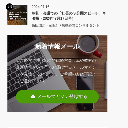
10
2024.07.16
朝礼・会議での「社長の３分間スピーチ」ネ
タ帳（2024年7月17日号）
角田識之（臥龍） / 感動経営コンサルタント
新着情報メール
日本経営合理化協会では経営コラムや教材の
最新情報をいち早くお届けするメールマガジ
ンを発信しております。ご希望の方は下記よ
りご登録下さい。
email
メールマガジン登録する