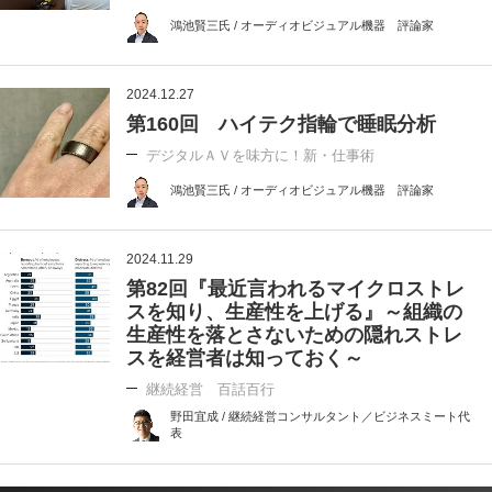
鴻池賢三氏 / オーディオビジュアル機器 評論家
2024.12.27
第160回 ハイテク指輪で睡眠分析
デジタルＡＶを味方に！新・仕事術
鴻池賢三氏 / オーディオビジュアル機器 評論家
2024.11.29
第82回『最近言われるマイクロストレ
スを知り、生産性を上げる』～組織の
生産性を落とさないための隠れストレ
スを経営者は知っておく～
継続経営 百話百行
野田宜成 / 継続経営コンサルタント／ビジネスミート代
表