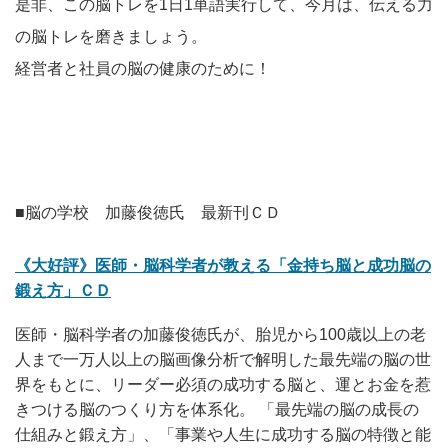
是非、この脳トレを1日1単語実行して、今月は、伝える力
の脳トレを磨きましょう。
経営者と社員の脳の健康のために！
■脳の学校 加藤俊徳氏 最新刊ＣＤ
《大好評》医師・脳科学者が教える「金持ち脳と成功脳の
鍛え方」ＣＤ
医師・脳科学者の加藤俊徳氏が、胎児から100歳以上の老
人まで一万人以上の脳画像分析で解明した最先端の脳の世
界をもとに、リーダー必須の成功する脳と、運とお金を惹
きつける脳のつくり方を体系化。 「最先端の脳の成長の
仕組みと鍛え方」、「事業や人生に成功する脳の特徴と能