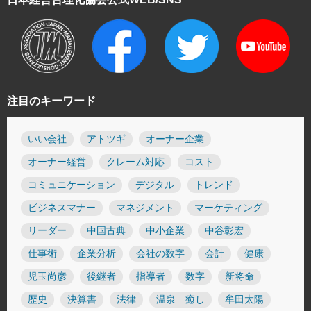
注目のキーワード
いい会社
アトツギ
オーナー企業
オーナー経営
クレーム対応
コスト
コミュニケーション
デジタル
トレンド
ビジネスマナー
マネジメント
マーケティング
リーダー
中国古典
中小企業
中谷彰宏
仕事術
企業分析
会社の数字
会計
健康
児玉尚彦
後継者
指導者
数字
新将命
歴史
決算書
法律
温泉 癒し
牟田太陽