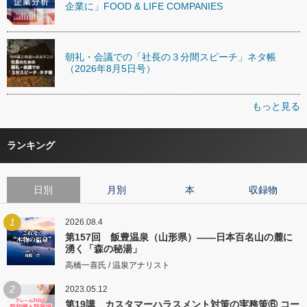
企業に」FOOD & LIFE COMPANIES
朝礼・会議での「社長の３分間スピーチ」ネタ帳
（2026年8月5日号）
もっと見る
ランキング
日別
月別
本
収録物
1
2026.08.4
第157回 飯豊温泉（山形県）――日本百名山の麓に
湧く「森の秘湯」
高橋一喜氏 / 温泉アナリスト
2
2023.05.12
第19講 カスタマーハラスメント対策の実務策⑥ コー