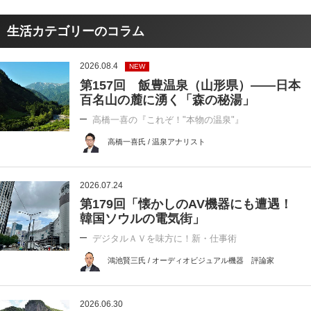
生活カテゴリーのコラム
2026.08.4
NEW
第157回 飯豊温泉（山形県）――日本
百名山の麓に湧く「森の秘湯」
高橋一喜の『これぞ！"本物の温泉"』
高橋一喜氏 / 温泉アナリスト
2026.07.24
第179回「懐かしのAV機器にも遭遇！
韓国ソウルの電気街」
デジタルＡＶを味方に！新・仕事術
鴻池賢三氏 / オーディオビジュアル機器 評論家
2026.06.30