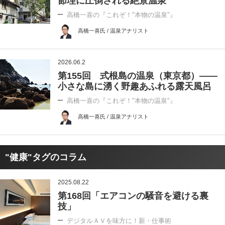
節理に圧倒される絶景温泉
高橋一喜の『これぞ！"本物の温泉"』
高橋一喜氏 / 温泉アナリスト
2026.06.2
第155回 式根島の温泉（東京都）――
小さな島に湧く野趣あふれる露天風呂
高橋一喜の『これぞ！"本物の温泉"』
高橋一喜氏 / 温泉アナリスト
"健康"タグのコラム
2025.08.22
第168回「エアコンの騒音を避ける裏
技」
デジタルＡＶを味方に！新・仕事術