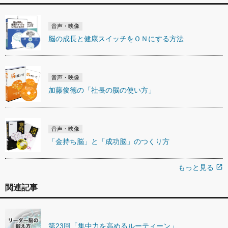
音声・映像
脳の成長と健康スイッチをＯＮにする方法
音声・映像
加藤俊徳の「社長の脳の使い方」
音声・映像
「金持ち脳」と「成功脳」のつくり方
もっと見る
open_in_new
関連記事
第23回「集中力を高めるルーティーン」