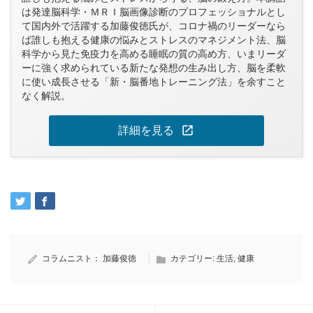
は発達脳科学・ＭＲＩ脳画像診断のプロフェッショナルとし
て国内外で活躍する加藤俊徳氏が、コロナ禍のリーダーなら
ば誰しも抱える健康の悩みとストレスのマネジメント法、脳
科学から見た免疫力を高める睡眠の質の高め方、いまリーダ
ーに強く求められている新たな発想の生み出し方、脳を柔軟
に使い成長させる「新・脳番地トレーニング法」を余すこと
なく解説。
open_in_new
詳細を見る
コラムニスト：
加藤俊徳
カテゴリー:
生活
,
健康