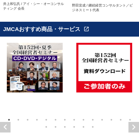
井上和弘氏 / アイ・シー・オーコンサル
野田宜成 / 継続経営コンサルタント／ビ
ティング 会長
ジネスミート代表
JMCAおすすめ商品・サービス
open_in_new