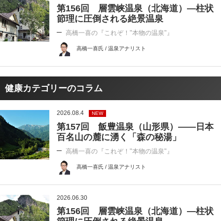
第156回 層雲峡温泉（北海道）―柱状
節理に圧倒される絶景温泉
高橋一喜の『これぞ！"本物の温泉"』
高橋一喜氏 / 温泉アナリスト
健康カテゴリーのコラム
2026.08.4
NEW
第157回 飯豊温泉（山形県）――日本
百名山の麓に湧く「森の秘湯」
高橋一喜の『これぞ！"本物の温泉"』
高橋一喜氏 / 温泉アナリスト
2026.06.30
第156回 層雲峡温泉（北海道）―柱状