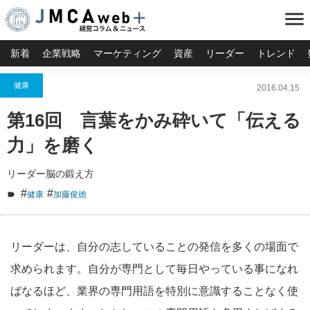
menu
新着
企業戦略
マーケティング
資産
リーダー
トレンド
健康
2016.04.15
第16回 言葉をかみ砕いて「伝える
力」を磨く
リーダー脳の鍛え方
#
#
健康
加藤俊徳
リーダーは、自分の志していることの発信を多くの場面で
求められます。自分が専門として毎日やっている事になれ
ばなるほど、業界の専門用語を特別に意識することなく使