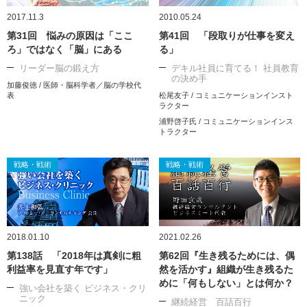
2017.11.3
2010.05.24
第31回 悩みの原因は「ここ
第41回 「段取りが仕事を変え
ろ」ではなく「脳」にある
る」
リーダー脳の鍛え方
デキル社員に育てる！ 社員教育
の決め手
加藤俊徳 / 医師・脳科学者／脳の学校代
表
松尾友子 / コミュニケーションインスト
ラクター
浦野啓子氏 / コミュニケーションインス
トラクター
戦略・戦術
戦略・戦術
2018.01.10
2021.02.26
第138話 「2018年は真剣に粗
第62回『生き残るためには、偶
利益率を見直す年です」
然を活かす』組織が生き残るた
めに「何もしない」とは何か？
強い会社を築く ビジネス・クリ
ニック
継続経営 百話百行