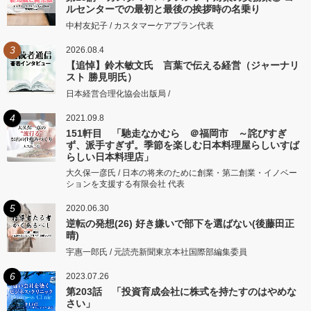
ルセンターでの最初と最後の挨拶時の名乗り
中村友妃子 / カスタマーケアプラン代表
3
2026.08.4
【追悼】鈴木敏文氏 言葉で伝える経営（ジャーナリ
スト 勝見明氏）
日本経営合理化協会出版局 /
4
2021.09.8
151軒目 「馳走なかむら ＠福岡市 ～詫びすぎ
ず、派手すぎず。季節を楽しむ日本料理屋らしいすば
らしい日本料理店」
大久保一彦氏 / 日本の将来のために創業・第二創業・イノベー
ションを支援する有限会社 代表
5
2020.06.30
逆転の発想(26) 好き嫌いで部下を選ばない(後藤田正
晴)
宇惠一郎氏 / 元読売新聞東京本社国際部編集委員
6
2023.07.26
第203話 「投資育成会社に株式を持たすのはやめな
さい」