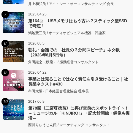
井上和弘氏 / アイ・シー・オーコンサルティング 会長
7
2025.04.25
第164回 USBメモリはもう古い？スティック型SSD
で時短！
鴻池賢三氏 / オーディオビジュアル機器 評論家
8
2026.08.5
朝礼・会議での「社長の３分間スピーチ」ネタ帳
（2026年8月5日号）
角田識之（臥龍） / 感動経営コンサルタント
9
2026.04.22
事業とは売ることではなく責任を引き受けること｜社
長業ネクスト#430
牟田太陽 / 日本経営合理化協会 理事長
10
2017.06.9
第78回《二宮尊徳翁》に再び空前のスポットライト！
～ミュージカル「KINJIRO!」・記念館開館・銅像も復
活～
西川りゅうじん氏 / マーケティング コンサルタント