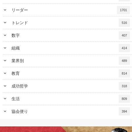
keyboard_arrow_down
リーダー
1701
keyboard_arrow_down
トレンド
516
keyboard_arrow_down
数字
407
keyboard_arrow_down
組織
414
keyboard_arrow_down
業界別
489
keyboard_arrow_down
教育
814
keyboard_arrow_down
成功哲学
318
keyboard_arrow_down
生活
809
keyboard_arrow_down
協会便り
394