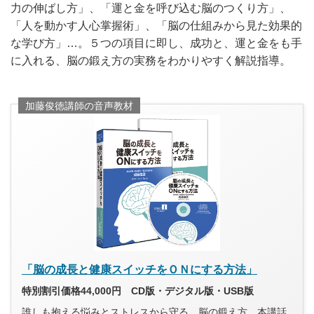
力の伸ばし方」、「運と金を呼び込む脳のつくり方」、
「人を動かす人心掌握術」、「脳の仕組みから見た効果的
な学び方」…。５つの項目に即し、成功と、運と金をも手
に入れる、脳の鍛え方の実務をわかりやすく解説指導。
加藤俊徳講師の音声教材
「脳の成長と健康スイッチをＯＮにする方法」
特別割引価格44,000円 CD版・デジタル版・USB版
誰しも抱える悩みとストレスから守る、脳の鍛え方。本講話