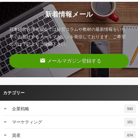
新着情報メール
日本経営合理化協会では経営コラムや教材の最新情報をいち
早くお届けするメールマガジンを発信しております。ご希望
の方は下記よりご登録下さい。
email
メールマガジン登録する
カテゴリー
keyboard_arrow_down
企業戦略
593
keyboard_arrow_down
マーケティング
151
keyboard_arrow_down
資産
674