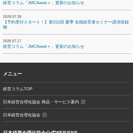
経営コラム「JMCAweb＋」更新のお知らせ
2026.07.28
【予約受付スタート！】第152回 夏季 全国経営者セミナー講演収録
物
2026.07.17
経営コラム「JMCAweb＋」更新のお知らせ
メニュー
経営コラムTOP
exit_to_app
日本経営合理化協会 商品・サービス案内
exit_to_app
日本経営合理化協会
日本経営合理化協会
公式WEB/SNS