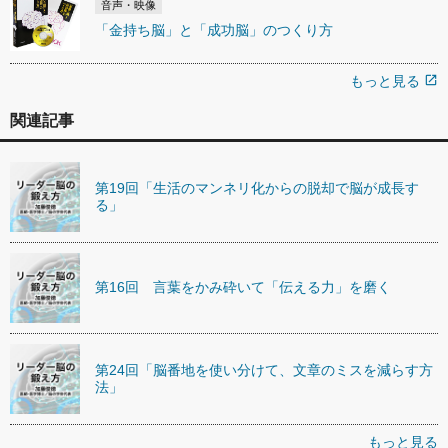
音声・映像
「金持ち脳」と「成功脳」のつくり方
もっと見る
open_in_new
関連記事
第19回「生活のマンネリ化からの脱却で脳が成長す
る」
第16回 言葉をかみ砕いて「伝える力」を磨く
第24回「脳番地を使い分けて、文章のミスを減らす方
法」
もっと見る