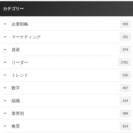
カテゴリー
keyboard_arrow_down
企業戦略
593
keyboard_arrow_down
マーケティング
151
keyboard_arrow_down
資産
674
keyboard_arrow_down
リーダー
1701
keyboard_arrow_down
トレンド
516
keyboard_arrow_down
数字
407
keyboard_arrow_down
組織
414
keyboard_arrow_down
業界別
489
keyboard_arrow_down
教育
814