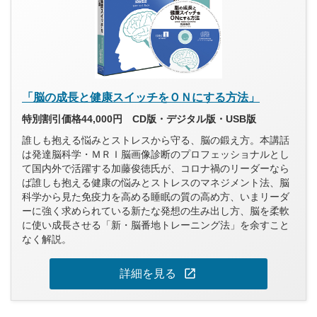
「脳の成長と健康スイッチをＯＮにする方法」
特別割引価格44,000円 CD版・デジタル版・USB版
誰しも抱える悩みとストレスから守る、脳の鍛え方。本講話
は発達脳科学・ＭＲＩ脳画像診断のプロフェッショナルとし
て国内外で活躍する加藤俊徳氏が、コロナ禍のリーダーなら
ば誰しも抱える健康の悩みとストレスのマネジメント法、脳
科学から見た免疫力を高める睡眠の質の高め方、いまリーダ
ーに強く求められている新たな発想の生み出し方、脳を柔軟
に使い成長させる「新・脳番地トレーニング法」を余すこと
なく解説。
open_in_new
詳細を見る