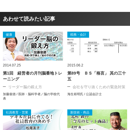
あわせて読みたい記事
健康
税務・会計
2014.07.25
2015.06.2
第1回 経営者の月刊脳番地トレ
第89号 ＢＳ「格言」 其の三十
ーニング
五
リーダー脳の鍛え方
会社を守り抜くための緊急対策
加藤俊徳 / 医師・脳科学者／脳の学校代
海生裕明氏 / 公認会計士
表
社員教育・営業
新技術・商品