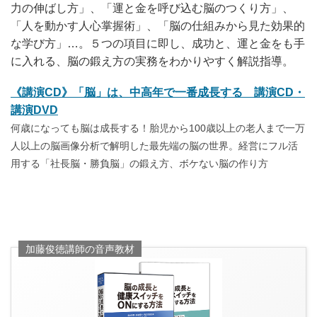
力の伸ばし方」、「運と金を呼び込む脳のつくり方」、
「人を動かす人心掌握術」、「脳の仕組みから見た効果的
な学び方」…。５つの項目に即し、成功と、運と金をも手
に入れる、脳の鍛え方の実務をわかりやすく解説指導。
《講演CD》「脳」は、中高年で一番成長する 講演CD・
講演DVD
何歳になっても脳は成長する！胎児から100歳以上の老人まで一万
人以上の脳画像分析で解明した最先端の脳の世界。経営にフル活
用する「社長脳・勝負脳」の鍛え方、ボケない脳の作り方
加藤俊徳講師の音声教材