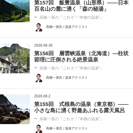
第157回 飯豊温泉（山形県）――日本
百名山の麓に湧く「森の秘湯」
高橋一喜の『これぞ！"本物の温泉"』
高橋一喜氏 / 温泉アナリスト
2026.06.30
第156回 層雲峡温泉（北海道）―柱状
節理に圧倒される絶景温泉
高橋一喜の『これぞ！"本物の温泉"』
高橋一喜氏 / 温泉アナリスト
2026.06.2
第155回 式根島の温泉（東京都）――
小さな島に湧く野趣あふれる露天風呂
高橋一喜の『これぞ！"本物の温泉"』
高橋一喜氏 / 温泉アナリスト