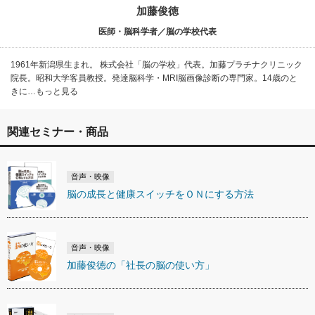
加藤俊徳
医師・脳科学者／脳の学校代表
1961年新潟県生まれ。 株式会社「脳の学校」代表。加藤プラチナクリニック
院長。昭和大学客員教授。発達脳科学・MRI脳画像診断の専門家。14歳のと
きに…もっと見る
関連セミナー・商品
音声・映像
脳の成長と健康スイッチをＯＮにする方法
音声・映像
加藤俊徳の「社長の脳の使い方」