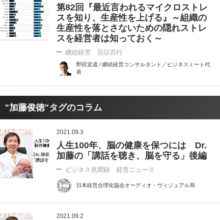
第82回『最近言われるマイクロストレ
スを知り、生産性を上げる』～組織の
生産性を落とさないための隠れストレ
スを経営者は知っておく～
継続経営 百話百行
野田宜成 / 継続経営コンサルタント／ビジネスミート代
表
"加藤俊徳"タグのコラム
2021.09.3
人生100年、脳の健康を保つには Dr.
加藤の「講話を聴き、脳を守る」後編
ビジネス見聞録 経営ニュース
日本経営合理化協会オーディオ・ヴィジュアル局
2021.09.2