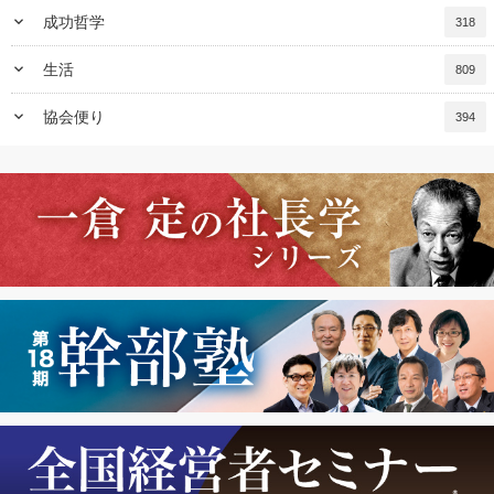
keyboard_arrow_down
成功哲学
318
keyboard_arrow_down
生活
809
keyboard_arrow_down
協会便り
394