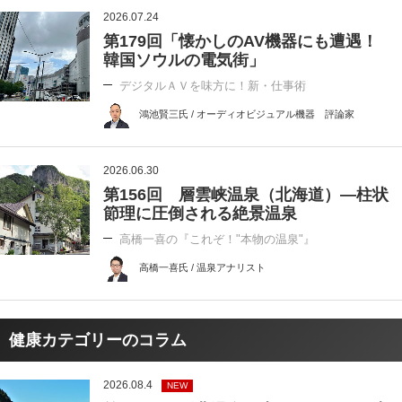
2026.07.24
第179回「懐かしのAV機器にも遭遇！
韓国ソウルの電気街」
デジタルＡＶを味方に！新・仕事術
鴻池賢三氏 / オーディオビジュアル機器 評論家
2026.06.30
第156回 層雲峡温泉（北海道）―柱状
節理に圧倒される絶景温泉
高橋一喜の『これぞ！"本物の温泉"』
高橋一喜氏 / 温泉アナリスト
健康カテゴリーのコラム
2026.08.4
NEW