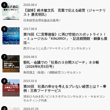
5
2026.08.4
【追悼】鈴木敏文氏 言葉で伝える経営（ジャーナリ
スト 勝見明氏）
日本経営合理化協会出版局 /
6
2017.06.9
第78回《二宮尊徳翁》に再び空前のスポットライト！
～ミュージカル「KINJIRO!」・記念館開館・銅像も復
活～
西川りゅうじん氏 / マーケティング コンサルタント
7
2026.08.5
朝礼・会議での「社長の３分間スピーチ」ネタ帳
（2026年8月5日号）
角田識之（臥龍） / 感動経営コンサルタント
8
2015.02.6
第30回 社員の幸せを考えるブレない経営とは？～事
例：王将フードサービス
清水ひろゆき氏 / ビジネスモデルコンサルタント・Ｈ＆Ｈコン
サルティング代表
9
2025.07.25