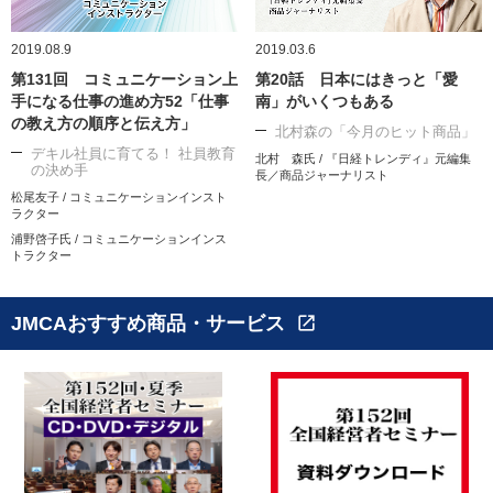
2019.08.9
2019.03.6
第131回 コミュニケーション上
第20話 日本にはきっと「愛
手になる仕事の進め方52「仕事
南」がいくつもある
の教え方の順序と伝え方」
北村森の「今月のヒット商品」
デキル社員に育てる！ 社員教育
北村 森氏 / 『日経トレンディ』元編集
の決め手
長／商品ジャーナリスト
松尾友子 / コミュニケーションインスト
ラクター
浦野啓子氏 / コミュニケーションインス
トラクター
JMCAおすすめ商品・サービス
open_in_new