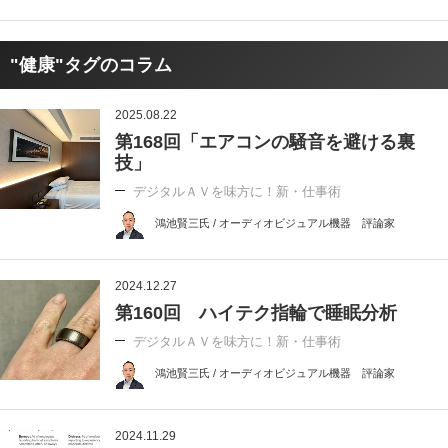
"健康"タグのコラム
2025.08.22
第168回「エアコンの騒音を避ける裏
技」
デジタルＡＶを味方に！新・仕事術
鴻池賢三氏 / オーディオビジュアル機器 評論家
2024.12.27
第160回 ハイテク指輪で睡眠分析
デジタルＡＶを味方に！新・仕事術
鴻池賢三氏 / オーディオビジュアル機器 評論家
2024.11.29