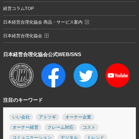
経営コラムTOP
exit_to_app
日本経営合理化協会 商品・サービス案内
exit_to_app
日本経営合理化協会
日本経営合理化協会
公式WEB/SNS
注目のキーワード
いい会社
アトツギ
オーナー企業
オーナー経営
クレーム対応
コスト
コミュニケーション
デジタル
トレンド