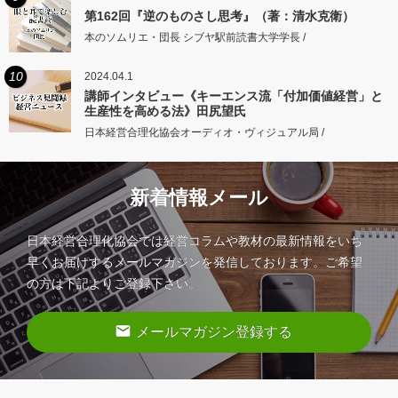
第162回『逆のものさし思考』（著：清水克衛）
本のソムリエ・団長 シブヤ駅前読書大学学長 /
10
2024.04.1
講師インタビュー《キーエンス流「付加価値経営」と
生産性を高める法》田尻望氏
日本経営合理化協会オーディオ・ヴィジュアル局 /
新着情報メール
日本経営合理化協会では経営コラムや教材の最新情報をいち
早くお届けするメールマガジンを発信しております。ご希望
の方は下記よりご登録下さい。
email
メールマガジン登録する