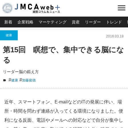
menu
新着
企業戦略
マーケティング
資産
リーダー
トレンド
健康
2016.03.18
第15回 瞑想で、集中できる脳にな
る
リーダー脳の鍛え方
#
#
健康
加藤俊徳
近年、スマートフォン、E-mailなどのITの発展に伴い、場
所・時間を問わず連絡が入ってくる環境になりました。便
利になる反面、電話やメールへの対応などで自分が集中し