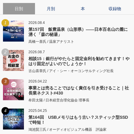
日別
月別
本
収録物
1
2026.08.4
第157回 飯豊温泉（山形県）――日本百名山の麓に
湧く「森の秘湯」
高橋一喜氏 / 温泉アナリスト
2
2026.08.7
相談15：銀行がやたらと固定金利を勧めてきます！や
はり固定がよいのでしょうか！
古山喜章氏 / アイ・シー・オーコンサルティング社長
3
2026.04.22
事業とは売ることではなく責任を引き受けること｜社
長業ネクスト#430
牟田太陽 / 日本経営合理化協会 理事長
4
2025.04.25
第164回 USBメモリはもう古い？スティック型SSD
で時短！
鴻池賢三氏 / オーディオビジュアル機器 評論家