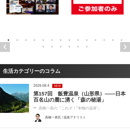
生活カテゴリーのコラム
2026.08.4
NEW
第157回 飯豊温泉（山形県）――日本
百名山の麓に湧く「森の秘湯」
高橋一喜の『これぞ！"本物の温泉"』
高橋一喜氏 / 温泉アナリスト