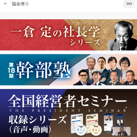
keyboard_arrow_down
協会便り
394