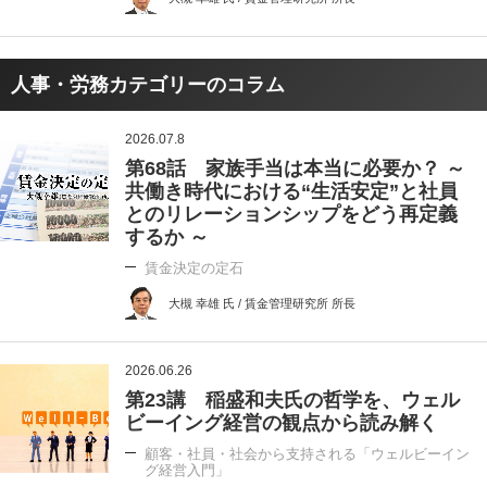
人事・労務カテゴリーのコラム
2026.07.8
第68話 家族手当は本当に必要か？ ～
共働き時代における“生活安定”と社員
とのリレーションシップをどう再定義
するか ～
賃金決定の定石
大槻 幸雄 氏 / 賃金管理研究所 所長
2026.06.26
第23講 稲盛和夫氏の哲学を、ウェル
ビーイング経営の観点から読み解く
顧客・社員・社会から支持される「ウェルビーイン
グ経営入門」