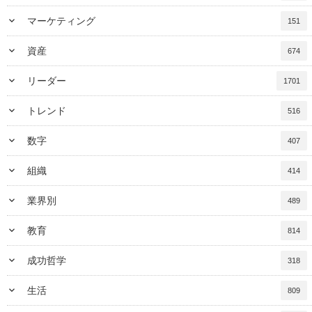
keyboard_arrow_down
マーケティング
151
keyboard_arrow_down
資産
674
keyboard_arrow_down
リーダー
1701
keyboard_arrow_down
トレンド
516
keyboard_arrow_down
数字
407
keyboard_arrow_down
組織
414
keyboard_arrow_down
業界別
489
keyboard_arrow_down
教育
814
keyboard_arrow_down
成功哲学
318
keyboard_arrow_down
生活
809