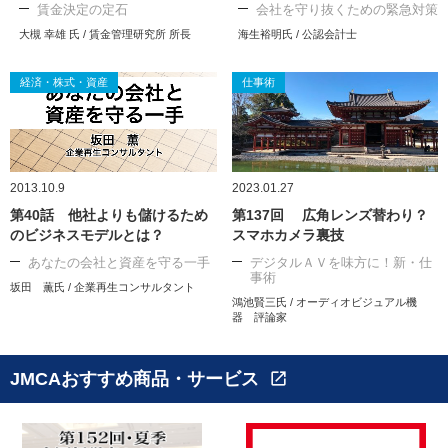
賃金決定の定石
会社を守り抜くための緊急対策
大槻 幸雄 氏 / 賃金管理研究所 所長
海生裕明氏 / 公認会計士
経済・株式・資産
仕事術
2013.10.9
2023.01.27
第40話 他社よりも儲けるため
第137回 広角レンズ替わり？
のビジネスモデルとは？
スマホカメラ裏技
あなたの会社と資産を守る一手
デジタルＡＶを味方に！新・仕
事術
坂田 薫氏 / 企業再生コンサルタント
鴻池賢三氏 / オーディオビジュアル機
器 評論家
JMCAおすすめ商品・サービス
open_in_new