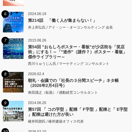
6
2024.06.19
第214話 「働く人が集まらない！」
井上和弘氏 / アイ・シー・オーコンサルティング 会長
7
2015.06.26
第54回 "おもしろポスター・看板"が少店街を「笑店
街」にする！～「"迷作"（謎作？）ポスター・看板」
傑作ライブラリー～
西川りゅうじん氏 / マーケティング コンサルタント
8
2026.02.4
朝礼・会議での「社長の３分間スピーチ」ネタ帳
（2026年2月4日号）
角田識之（臥龍） / 感動経営コンサルタント
9
2014.06.20
第57回 「 コの字型 」配棟「 F字型 」配棟と「 E字型
」配棟は避けた方が良い
碓井民朗氏 / 碓井建築オフィス代表
10
2026.02.10