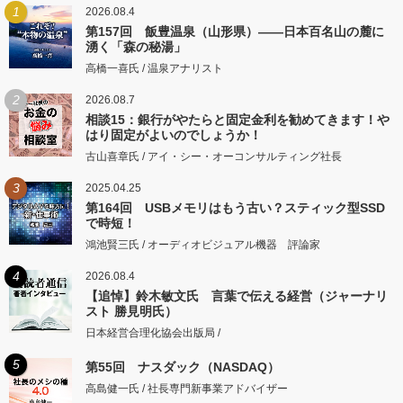
1
2026.08.4
第157回 飯豊温泉（山形県）――日本百名山の麓に
湧く「森の秘湯」
高橋一喜氏 / 温泉アナリスト
2
2026.08.7
相談15：銀行がやたらと固定金利を勧めてきます！や
はり固定がよいのでしょうか！
古山喜章氏 / アイ・シー・オーコンサルティング社長
3
2025.04.25
第164回 USBメモリはもう古い？スティック型SSD
で時短！
鴻池賢三氏 / オーディオビジュアル機器 評論家
4
2026.08.4
【追悼】鈴木敏文氏 言葉で伝える経営（ジャーナリ
スト 勝見明氏）
日本経営合理化協会出版局 /
5
第55回 ナスダック（NASDAQ）
高島健一氏 / 社長専門新事業アドバイザー