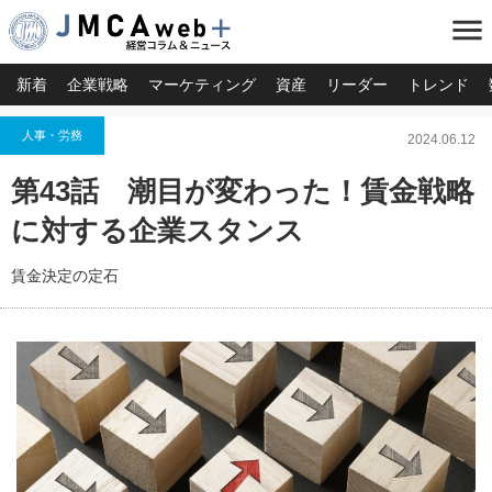
menu
新着
企業戦略
マーケティング
資産
リーダー
トレンド
人事・労務
2024.06.12
第43話 潮目が変わった！賃金戦略
に対する企業スタンス
賃金決定の定石