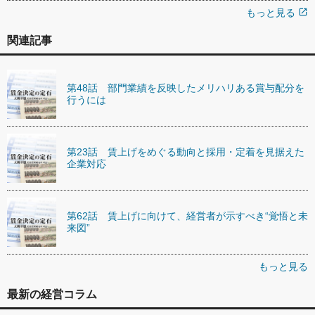
もっと見る
open_in_new
関連記事
第48話 部門業績を反映したメリハリある賞与配分を
行うには
第23話 賃上げをめぐる動向と採用・定着を見据えた
企業対応
第62話 賃上げに向けて、経営者が示すべき“覚悟と未
来図”
もっと見る
最新の経営コラム