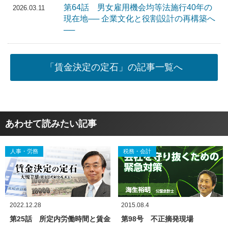
第64話 男女雇用機会均等法施行40年の
2026.03.11
現在地── 企業文化と役割設計の再構築へ
──
「賃金決定の定石」の記事一覧へ
あわせて読みたい記事
人事・労務
税務・会計
2022.12.28
2015.08.4
第25話 所定内労働時間と賃金
第98号 不正摘発現場