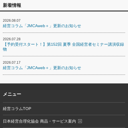
新着情報
2026.08.07
経営コラム「JMCAweb＋」更新のお知らせ
2026.07.28
【予約受付スタート！】第152回 夏季 全国経営者セミナー講演収録
物
2026.07.17
経営コラム「JMCAweb＋」更新のお知らせ
メニュー
経営コラムTOP
exit_to_app
日本経営合理化協会 商品・サービス案内