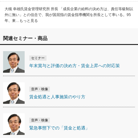
大槻 幸雄氏賃金管理研究所 所長 「成長企業の給料の決め方は、責任等級制以
外に無い」との信念で、我が国屈指の賃金指導機関を所長として率いる。95
年、東…もっと見る
関連セミナー・商品
セミナー
年末賞与と評価の決め方・賃金上昇への対応策
音声・映像
賃金処遇と人事施策のやり方
音声・映像
緊急事態下での「賃金と処遇」