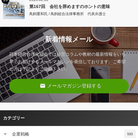
第167回 会社を辞めますのホントの意味
鳥飼重和氏 / 鳥飼総合法律事務所 代表弁護士
新着情報メール
日本経営合理化協会では経営コラムや教材の最新情報をいち
早くお届けするメールマガジンを発信しております。ご希望
の方は下記よりご登録下さい。
email
メールマガジン登録する
カテゴリー
keyboard_arrow_down
企業戦略
593