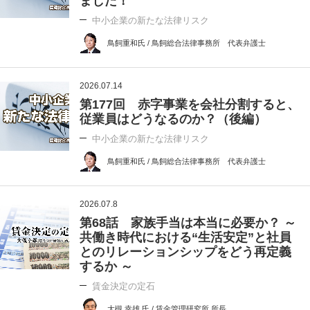
ました！
中小企業の新たな法律リスク
鳥飼重和氏 / 鳥飼総合法律事務所 代表弁護士
2026.07.14
第177回 赤字事業を会社分割すると、
従業員はどうなるのか？（後編）
中小企業の新たな法律リスク
鳥飼重和氏 / 鳥飼総合法律事務所 代表弁護士
2026.07.8
第68話 家族手当は本当に必要か？ ～
共働き時代における“生活安定”と社員
とのリレーションシップをどう再定義
するか ～
賃金決定の定石
大槻 幸雄 氏 / 賃金管理研究所 所長