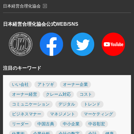
exit_to_app
日本経営合理化協会
日本経営合理化協会
公式WEB/SNS
注目のキーワード
いい会社
アトツギ
オーナー企業
オーナー経営
クレーム対応
コスト
コミュニケーション
デジタル
トレンド
ビジネスマナー
マネジメント
マーケティング
リーダー
中国古典
中小企業
中谷彰宏
仕事術
企業分析
会社の数字
会計
健康