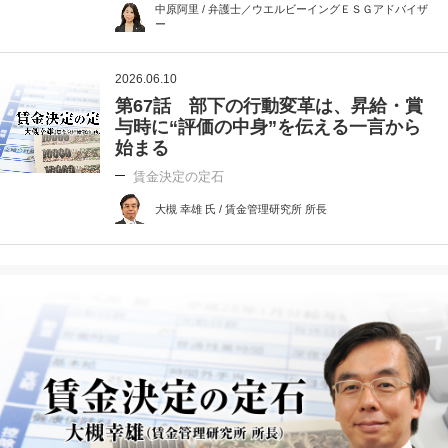
中原阿里 / 弁護士／ウエルビーイングＥＳＧアドバイザ
ー
2026.06.10
第67話 部下の行動変革は、昇給・賞
与時に“評価の中身”を伝える一言から
始まる
賃金決定の定石
大槻 幸雄 氏 / 賃金管理研究所 所長