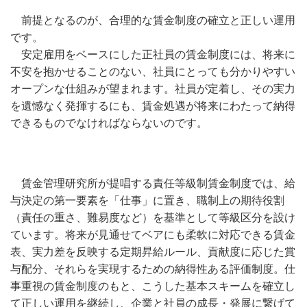
前提となるのが、合理的な賃金制度の確立と正しい運用
です。
安定雇用をベースにした正社員の賃金制度には、将来に
不安を抱かせることのない、社員にとっても分かりやすい
オープンな仕組みが望まれます。社員が定着し、その実力
を遺憾なく発揮するにも、賃金処遇が将来にわたって納得
できるものでなければならないのです。
賃金管理研究所が提唱する責任等級制賃金制度では、給
与決定の第一要素を「仕事」に置き、職制上の期待役割
（責任の重さ、難易度など）を基準として等級区分を設け
ています。将来が見通せてベアにも柔軟に対応できる賃金
表、実力差を反映する定期昇給ルール、貢献度に応じた賞
与配分、それらを実現するための納得性ある評価制度。仕
事重視の賃金制度のもと、こうした基本スキームを確立し
て正しい運用を継続し、企業と社員の成長・発展に繋げて