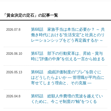
「賃金決定の定石」の記事一覧
第68話 家族手当は本当に必要か？ ～ 共
2026.07.8
働き時代における“生活安定”と社員とのリ
レーションシップをどう再定義するか ～
第67話 部下の行動変革は、昇給・賞与
2026.06.10
時に“評価の中身”を伝える一言から始まる
第66話 成績評価制度の“ブレ”を防ぐに
2026.05.13
はどうしたらよいか ― 管理職が平均点に
寄せてしまう理由と、その克服 ―
第65話 総額人件費増の荒波を越えてい
2026.04.8
くために、今こそ制度の“軸”をつくる