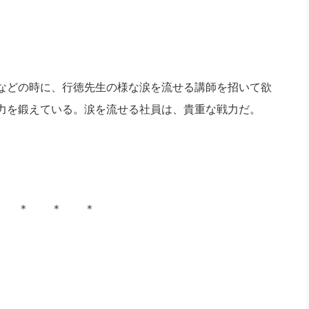
などの時に、行徳先生の様な涙を流せる講師を招いて欲
力を鍛えている。涙を流せる社員は、貴重な戦力だ。
 ＊ ＊ ＊