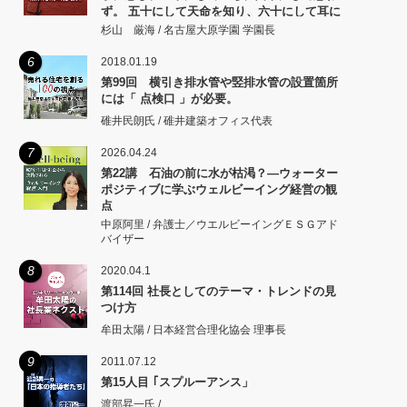
ず。 五十にして天命を知り、六十にして耳に
従い、 七十にして心の欲するところに従いて
杉山 厳海 / 名古屋大原学園 学園長
矩をこえず。
6
2018.01.19
第99回 横引き排水管や竪排水管の設置箇所
には「 点検口 」が必要。
碓井民朗氏 / 碓井建築オフィス代表
7
2026.04.24
第22講 石油の前に水が枯渇？―ウォーター
ポジティブに学ぶウェルビーイング経営の観
点
中原阿里 / 弁護士／ウエルビーイングＥＳＧアド
バイザー
8
2020.04.1
第114回 社長としてのテーマ・トレンドの見
つけ方
牟田太陽 / 日本経営合理化協会 理事長
9
2011.07.12
第15人目 ｢スプルーアンス」
渡部昇一氏 /