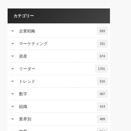
カテゴリー
keyboard_arrow_down
企業戦略
593
keyboard_arrow_down
マーケティング
151
keyboard_arrow_down
資産
674
keyboard_arrow_down
リーダー
1701
keyboard_arrow_down
トレンド
516
keyboard_arrow_down
数字
407
keyboard_arrow_down
組織
414
keyboard_arrow_down
業界別
489