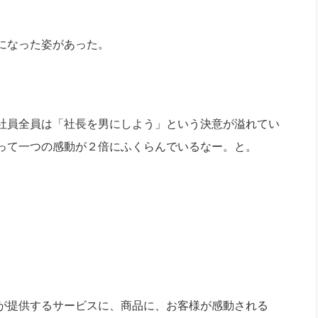
社長のための“全員営業”(30
腕をつくる 人と組織を動かす(200)
銀行交渉はこうしなさい！(12)
高橋一
行動科学マネジメント(5)
になった姿があった。
の社長のビジョン実現道場(10)
社員全員は「社長を男にしよう」という決意が溢れてい
って一つの感動が２倍にふくらんでいるなー。と。
が提供するサービスに、商品に、お客様が感動される