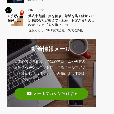
10
2025.10.22
第八十九話 声を聴き、希望を描く経営 パイ
ン株式会社が教えてくれた「お客さまとのつ
ながり」と「人を信じる力」
佐藤元相氏 / NNA株式会社 代表取締役
新着情報メール
日本経営合理化協会では経営コラムや教材の
最新情報をいち早くお届けするメールマガジ
ンを発信しております。ご希望の方は下記よ
りご登録下さい。
email
メールマガジン登録する