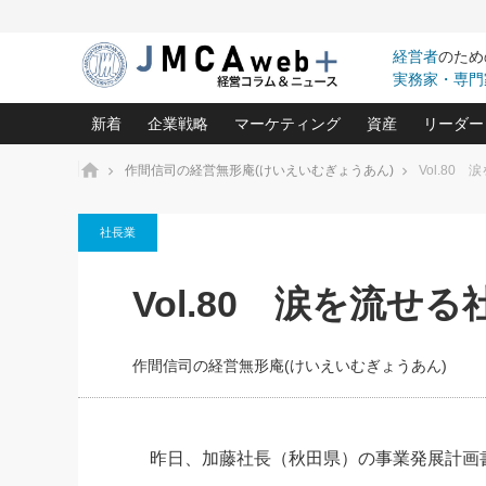
経営者
のため
実務家・専門
新着
企業戦略
マーケティング
資産
リーダー
ホーム
作間信司の経営無形庵(けいえいむぎょうあん)
Vol.80
中小企業の「１位づくり」戦略(96)
ネット戦略成功の秘訣 圧倒的に儲か
あなたの会社と資
オンリ
社長業
利益を最大化する「業務改善」横田尚哉氏(5)
ビジネスを一瞬で制する！一流グロ
どうなる金融業界
ビジネ
る“社長の戦略印象リスクマネジメント
(446)
強い会社を築く ビジネス・クリニック(240)
中国経済の最新動
Vol.80 涙を流せ
ロングセラーの玉手箱(9)
ピョー
2026.08.7
2026.08.7
日本レーザー「人を大切にしながら利益を上げ
事業承継の前に
相談15：銀行がやたらと固定金
第153回「内需企業があっと
(3)
大復活＆快進撃！ユニバーサルスタ
きたいコト(12)
指導者た
利を勧めてきます！やはり固定
う間にグローバル成長企業に
は(5)
がよいのでしょうか！
FOOD & LIFE COMPANIES
作間信司の経営無形庵(けいえいむぎょうあん)
武器としてのM&A入門(3)
会社と社長のため
朝礼・
最高の自分を表現する 成功イメージ戦
社長のための“儲かる通販”戦略視点(151)
深読み企業分析(1
楠木建の
酒井光雄 成功事例に学ぶ繁栄企業の
継続経営 百話百行(85)
次もあ
昨日、加藤社長（秋田県）の事業発展計画
野田久美子 香港ビジネス成功法(10)
社長の口