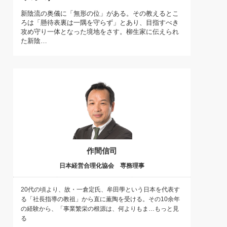
)
新陰流の奥儀に「無形の位」がある。その教えるとこ
喜の『これぞ！"本物の温泉"』(157)
ろは「懸待表裏は一隅を守らず」とあり、目指すべき
攻め守り一体となった境地をさす。柳生家に伝えられ
た新陰…
作間信司
日本経営合理化協会 専務理事
20代の頃より、故・一倉定氏、牟田學という日本を代表す
る「社長指導の教祖」から直に薫陶を受ける。その10余年
の経験から、「事業繁栄の根源は、何よりもま…もっと見
る