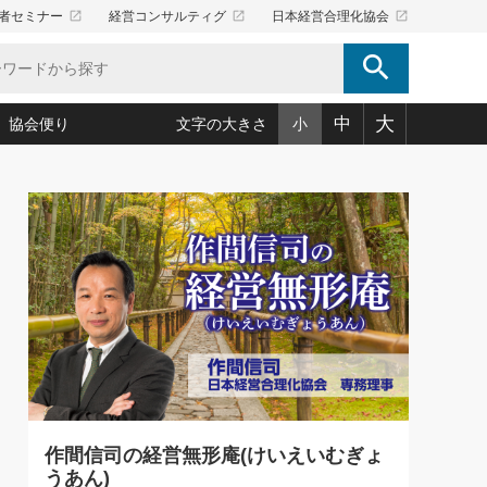
launch
launch
launch
者セミナー
経営コンサルティグ
日本経営合理化協会
search
大
中
協会便り
文字の大きさ
小
5)
況は会社守成の好機(38)
ころ心平の ──社長のための「か・ら・だマネジメント」
「愛読者通信」著者インタビュー(44)
34)
思われる 気配りの達人(127)
人間力の磨き方」(86)
ビジネス見聞録 経営ニュース(100)
タルＡＶを味方に！新・仕事術(180)
0)
り(210)
(92)
え 東洋思想に学ぶ経営学(132)
作間信司の経営無形庵(けいえいむぎょうあん)(166)
ー脳の鍛え方(32)
もっとみる
026.08.5
)
識(57)
指導者たち」(32)
経営セミナー情報局(1)
86回 「言葉狩り」
ンを楽しむ基礎レッスン(12)
ーイング経営入
教育の決め手(203)
略”(30)
繁栄への着眼点 牟田太陽(76)
！社長が読むべき今月の4冊(88)
て」(38)
講話を聞いて学ぼう 実学・耳学・磨く「ミミガク」のすすめ
で楽しむ読書術(162)
(7)
ランク上の手紙・メール術(100)
「氣」(30)
作間信司の経営無形庵(けいえいむぎょ
ミどこ
00)
うあん)
スポーツ・ビジネスに学ぶ心理学(98)