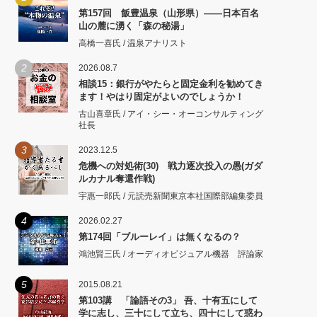
第157回 飯豊温泉（山形県）――日本百名
山の麓に湧く「森の秘湯」
高橋一喜氏 / 温泉アナリスト
2
2026.08.7
相談15：銀行がやたらと固定金利を勧めてき
ます！やはり固定がよいのでしょうか！
古山喜章氏 / アイ・シー・オーコンサルティング
社長
3
2023.12.5
危機への対処術(30) 戦力逐次投入の愚(ガダ
ルカナル奪還作戦)
宇惠一郎氏 / 元読売新聞東京本社国際部編集委員
4
2026.02.27
第174回「ブルーレイ」は無くなるの？
鴻池賢三氏 / オーディオビジュアル機器 評論家
5
2015.08.21
第103講 「論語その3」 吾、十有五にして
学に志し、三十にして立ち、四十にして惑わ