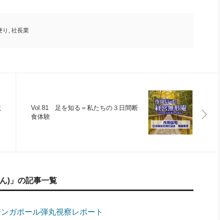
便り
,
社長業
魔
Vol.81 足を知る＝私たちの３日間断
食体験
ん)」の記事一覧
ア・シンガポール弾丸視察レポート