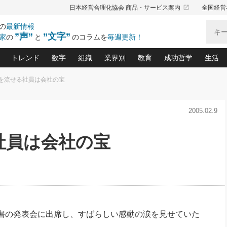
launch
日本経営合理化協会 商品・サービス案内
全国経営
の
最新情報
”声”
”文字”
家
の
と
のコラムを
毎週更新！
トレンド
数字
組織
業界別
教育
成功哲学
生活
 涙を流せる社員は会社の宝
る仕組みづくり講座(12)
産を守る一手(171)
ーワンで勝ち残る企業風土づくり(54)
《ニューヨーク発》ビジネスリーダーの先読み: 最新トレンド
オーナー社長の「お金の悩み相談室」(15)
「賃金の誤解」(135)
なぜ、トヨタ式で会社が伸びるのか？(
“出来る”管理職の条件(62)
中国哲学に学ぶ 不
おの
と戦略拠点(9)
(50)
2005.02.9
ーバル経営者は知ってい
(39)
スリーダー×次の一手「牟田太陽の社長業ネクスト」
おカネが残る決算書にするために、やっておきたいこと(
中小企業の新たな法律リスク(178)
売れる住宅を創る 100の視点(100)
あなただからお願いしたいと
令和時代の「社長の
”(9)
「社長の繁盛トレンド通信」(90)
デジ
向(204)
会社を守り抜くための緊急対策(100)
職場の生産性を下げるハラスメントの予防策(1
大久保一彦の“流行る”お店の仕組みづく
クレーム対応 実践マニュアル
先人の名句名言の教
る社員は会社の宝
トル・F・グジバチの『経営戦略の新常識』(12)
北村森の「今月のヒット商品」(109)
リーダ
2026.08.5
2
る経営」の極意
、決めておきたい、知っておきたい、やってお
強い決算書の会社はココが違う！(36)
賃金決定の定石(68)
柿内幸夫─社長のための現場改善(174
クレーム対応の新知識と新常
渡部昇一の「日本の
い
第109話 伝統的産品を21世紀
第
ジオジャパンの成功要因と
る者かくあるべし(635)
次の売れ筋をつかむ術(102)
ワイ
」
に生かし切る！
損益分岐点を下げる、Ｐ／Ｌ不況時代の新戦略(12)
顧客・社員・社会から支持される「ウェルビ
デキル社員に育てる！ 社員
経営に活かす“十八史
の資産管理講座(95)
会議での「社長の３分間スピーチ」ネタ帳(159)
社長のメシの種 4.0(206)
門」(23)
必読
2026.08.5
新・会計経営と実学(37)
東川鷹年の「中小企業の人育
略(77)
53)
「経営知になる考え方」(57)
眼と耳
朝礼・会議での「社長の３分間
決算書の“見える化”術(12)
業績アップにつながる！ワン
スピーチ」ネタ帳（2026年8月5
ブランド戦略(39)
日号）
なたにお願いしたいと思われる「一流の仕事術」(28)
社長の
書の発表会に出席し、すばらしい感動の涙を見せていた
賢い社長の「経理財務の見どころ・勘どころ・ツッコ
欧米資産家に学ぶ二世教育(1
ぐせ経営哲学(100)
ろ」(149)
米国