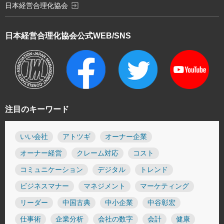
exit_to_app
日本経営合理化協会
日本経営合理化協会
公式WEB/SNS
注目のキーワード
いい会社
アトツギ
オーナー企業
オーナー経営
クレーム対応
コスト
コミュニケーション
デジタル
トレンド
ビジネスマナー
マネジメント
マーケティング
リーダー
中国古典
中小企業
中谷彰宏
仕事術
企業分析
会社の数字
会計
健康