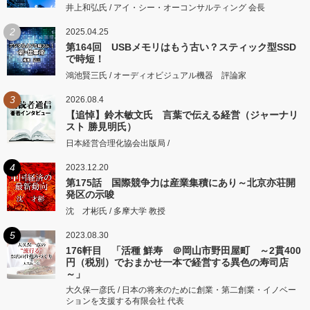
井上和弘氏 / アイ・シー・オーコンサルティング 会長
2
2025.04.25
第164回 USBメモリはもう古い？スティック型SSD
で時短！
鴻池賢三氏 / オーディオビジュアル機器 評論家
3
2026.08.4
【追悼】鈴木敏文氏 言葉で伝える経営（ジャーナリ
スト 勝見明氏）
日本経営合理化協会出版局 /
4
2023.12.20
第175話 国際競争力は産業集積にあり～北京亦荘開
発区の示唆
沈 才彬氏 / 多摩大学 教授
5
2023.08.30
176軒目 「活種 鮮寿 ＠岡山市野田屋町 ～2貫400
円（税別）でおまかせ一本で経営する異色の寿司店
～」
大久保一彦氏 / 日本の将来のために創業・第二創業・イノベー
ションを支援する有限会社 代表