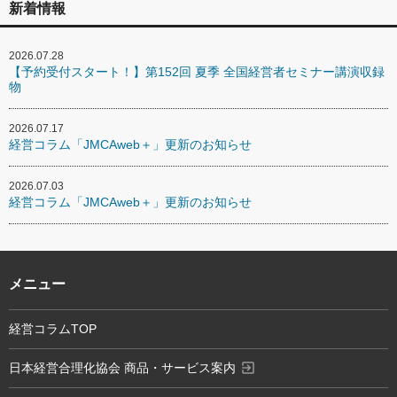
新着情報
2026.07.28
【予約受付スタート！】第152回 夏季 全国経営者セミナー講演収録
物
2026.07.17
経営コラム「JMCAweb＋」更新のお知らせ
2026.07.03
経営コラム「JMCAweb＋」更新のお知らせ
メニュー
経営コラムTOP
exit_to_app
日本経営合理化協会 商品・サービス案内