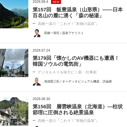
2026.08.4
NEW
第157回 飯豊温泉（山形県）――日本
百名山の麓に湧く「森の秘湯」
高橋一喜の『これぞ！"本物の温泉"』
高橋一喜氏 / 温泉アナリスト
2026.07.24
第179回「懐かしのAV機器にも遭遇！
韓国ソウルの電気街」
デジタルＡＶを味方に！新・仕事術
鴻池賢三氏 / オーディオビジュアル機器 評論家
2026.06.30
第156回 層雲峡温泉（北海道）―柱状
節理に圧倒される絶景温泉
高橋一喜の『これぞ！"本物の温泉"』