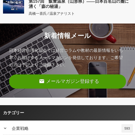
第157回 飯豊温泉（山形県）――日本百名山の麓に
湧く「森の秘湯」
高橋一喜氏 / 温泉アナリスト
新着情報メール
日本経営合理化協会では経営コラムや教材の最新情報をいち
早くお届けするメールマガジンを発信しております。ご希望
の方は下記よりご登録下さい。
email
メールマガジン登録する
カテゴリー
keyboard_arrow_down
企業戦略
593