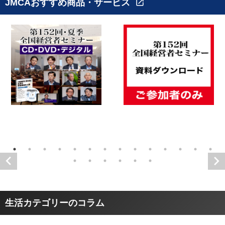
JMCAおすすめ商品・サービス
open_in_new
生活カテゴリーのコラム