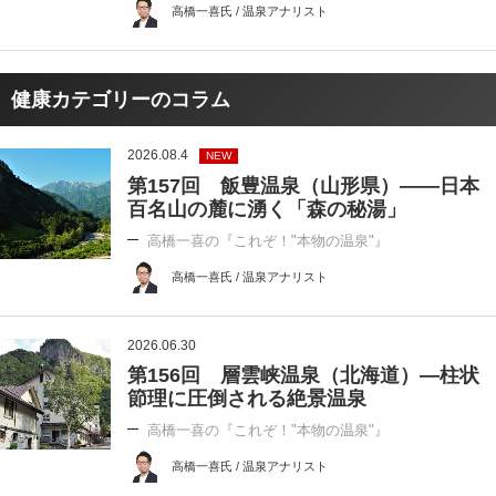
高橋一喜氏 / 温泉アナリスト
健康カテゴリーのコラム
2026.08.4
NEW
第157回 飯豊温泉（山形県）――日本
百名山の麓に湧く「森の秘湯」
高橋一喜の『これぞ！"本物の温泉"』
高橋一喜氏 / 温泉アナリスト
2026.06.30
第156回 層雲峡温泉（北海道）―柱状
節理に圧倒される絶景温泉
高橋一喜の『これぞ！"本物の温泉"』
高橋一喜氏 / 温泉アナリスト