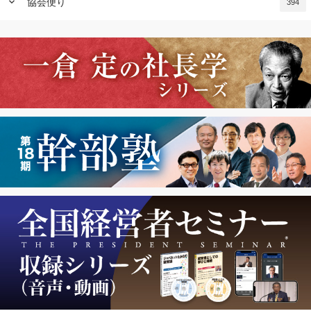
keyboard_arrow_down
協会便り
394