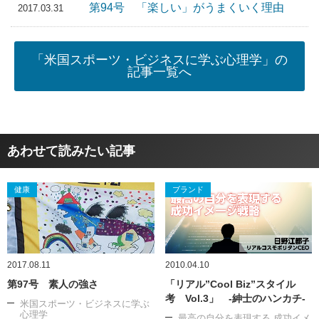
第94号 「楽しい」がうまくいく理由
2017.03.31
「米国スポーツ・ビジネスに学ぶ心理学」の
記事一覧へ
あわせて読みたい記事
健康
ブランド
2017.08.11
2010.04.10
第97号 素人の強さ
「リアル”Cool Biz”スタイル
考 Vol.3」 -紳士のハンカチ-
米国スポーツ・ビジネスに学ぶ
心理学
最高の自分を表現する 成功イメ