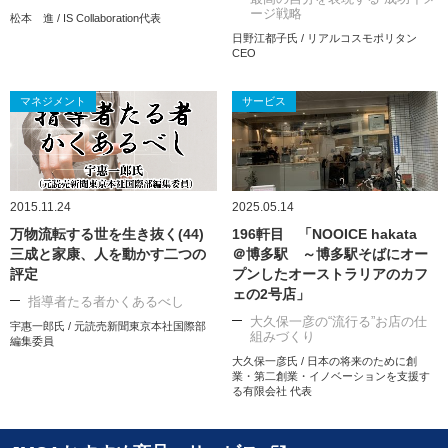
ージ戦略
松本 進 / IS Collaboration代表
日野江都子氏 / リアルコスモポリタン
CEO
マネジメント
サービス
2015.11.24
2025.05.14
万物流転する世を生き抜く(44)
196軒目 「NOOICE hakata
三成と家康、人を動かす二つの
＠博多駅 ～博多駅そばにオー
評定
プンしたオーストラリアのカフ
ェの2号店」
指導者たる者かくあるべし
大久保一彦の“流行る”お店の仕
宇惠一郎氏 / 元読売新聞東京本社国際部
組みづくり
編集委員
大久保一彦氏 / 日本の将来のために創
業・第二創業・イノベーションを支援す
る有限会社 代表