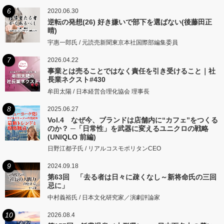
6
2020.06.30
逆転の発想(26) 好き嫌いで部下を選ばない(後藤田正
晴)
宇惠一郎氏 / 元読売新聞東京本社国際部編集委員
7
2026.04.22
事業とは売ることではなく責任を引き受けること｜社
長業ネクスト#430
牟田太陽 / 日本経営合理化協会 理事長
8
2025.06.27
Vol.4 なぜ今、ブランドは店舗内に“カフェ”をつくる
のか？ ─「日常性」を武器に変えるユニクロの戦略
(UNIQLO 前編)
日野江都子氏 / リアルコスモポリタンCEO
9
2024.09.18
第63回 「去る者は日々に疎くなし～新将命氏の三回
忌に」
中村義裕氏 / 日本文化研究家／演劇評論家
10
2026.08.4