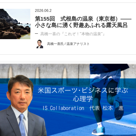
2026.06.2
第155回 式根島の温泉（東京都）――
小さな島に湧く野趣あふれる露天風呂
高橋一喜の『これぞ！"本物の温泉"』
高橋一喜氏 / 温泉アナリスト