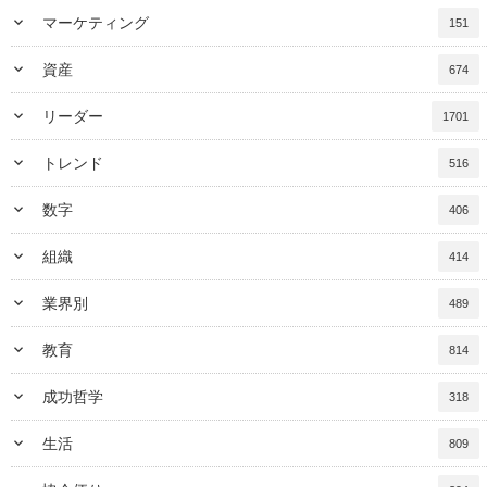
keyboard_arrow_down
マーケティング
151
keyboard_arrow_down
資産
674
keyboard_arrow_down
リーダー
1701
keyboard_arrow_down
トレンド
516
keyboard_arrow_down
数字
406
keyboard_arrow_down
組織
414
keyboard_arrow_down
業界別
489
keyboard_arrow_down
教育
814
keyboard_arrow_down
成功哲学
318
keyboard_arrow_down
生活
809