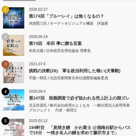
1
2026.02.27
第174回「ブルーレイ」は無くなるの？
鴻池賢三氏 / オーディオビジュアル機器 評論家
2
2026.06.19
第74回 牟田 學に贈る言葉
牟田太陽 / 日本経営合理化協会 理事長
3
2021.07.6
挑戦の決断(26) 軍を政治利用した報い(犬養毅)
宇惠一郎氏 / 元読売新聞東京本社国際部編集委員
4
2026.08.4
第147回 税務調査で必ず狙われる売上計上の期ズレ
児玉尚彦氏 / 株式会社経理がよくなる 一般社団法人経理革新
プロジェクト 代表・税理士
5
2025.03.12
194軒目 「炭焼き鰻 かわ富士 @湘南台駅からバス
で15分 〜焼き名人の鰻を求めて藤沢市まで」