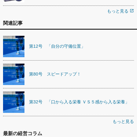
もっと見る
open_in_new
関連記事
第12号 「自分の守備位置」
第80号 スピードアップ！
第32号 「口から入る栄養 ＶＳ５感から入る栄養」
もっと見る
最新の経営コラム