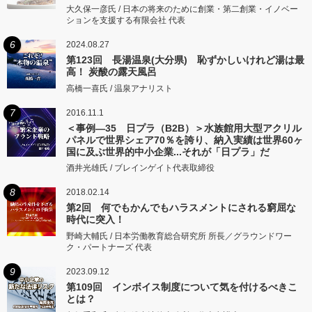
大久保一彦氏 / 日本の将来のために創業・第二創業・イノベー
ションを支援する有限会社 代表
6
2024.08.27
第123回 長湯温泉(大分県) 恥ずかしいけれど湯は最
高！ 炭酸の露天風呂
高橋一喜氏 / 温泉アナリスト
7
2016.11.1
＜事例―35 日プラ（B2B）＞水族館用大型アクリル
パネルで世界シェア70％を誇り、納入実績は世界60ヶ
国に及ぶ世界的中小企業...それが「日プラ」だ
酒井光雄氏 / ブレインゲイト代表取締役
8
2018.02.14
第2回 何でもかんでもハラスメントにされる窮屈な
時代に突入！
野崎大輔氏 / 日本労働教育総合研究所 所長／グラウンドワー
ク・パートナーズ 代表
9
2023.09.12
第109回 インボイス制度について気を付けるべきこ
とは？