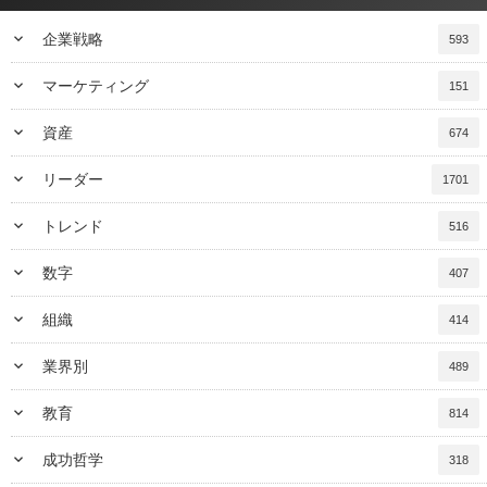
keyboard_arrow_down
企業戦略
593
keyboard_arrow_down
マーケティング
151
keyboard_arrow_down
資産
674
keyboard_arrow_down
リーダー
1701
keyboard_arrow_down
トレンド
516
keyboard_arrow_down
数字
407
keyboard_arrow_down
組織
414
keyboard_arrow_down
業界別
489
keyboard_arrow_down
教育
814
keyboard_arrow_down
成功哲学
318