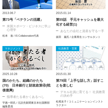
2013.06.7
2015.01.14
第73号「ベテランの活躍」
第55話 手元キャッシュを最大
化する経営(1)
米国スポーツ・ビジネスに学ぶ
心理学
あなたの会社と資産を守る一手
松本 進 / IS Collaboration代表
坂田 薫氏 / 企業再生コンサルタント
マネジメント
社員教育・営業
2025.10.28
2015.01.30
国のかたち、組織のかたち
第79回「上手な話し方」話すこ
(70) 日本銀行と財政政策④(戦
とを楽しむ
後復興)
デキル社員に育てる！ 社員教育
の決め手
指導者たる者かくあるべし
松尾友子 / コミュニケーションインスト
宇惠一郎氏 / 元読売新聞東京本社国際部
ラクター
編集委員