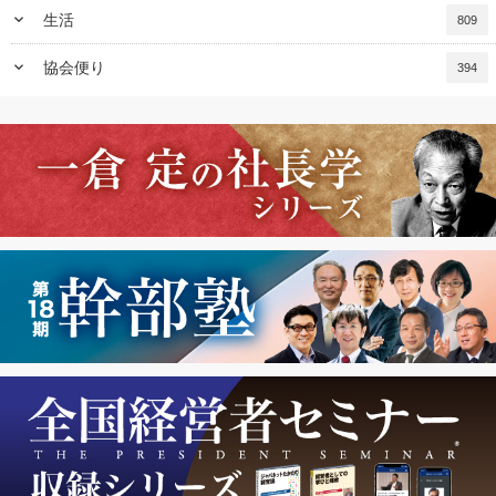
keyboard_arrow_down
生活
809
keyboard_arrow_down
協会便り
394