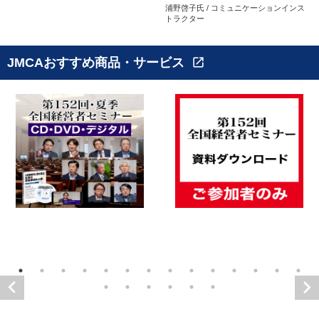
浦野啓子氏 / コミュニケーションインス
トラクター
JMCAおすすめ商品・サービス
open_in_new