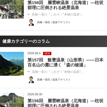
第156回 層雲峡温泉（北海道）―柱状
節理に圧倒される絶景温泉
高橋一喜の『これぞ！"本物の温泉"』
高橋一喜氏 / 温泉アナリスト
健康カテゴリーのコラム
2026.08.4
NEW
第157回 飯豊温泉（山形県）――日本
百名山の麓に湧く「森の秘湯」
高橋一喜の『これぞ！"本物の温泉"』
高橋一喜氏 / 温泉アナリスト
2026.06.30
第156回 層雲峡温泉（北海道）―柱状
節理に圧倒される絶景温泉