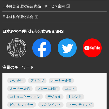
exit_to_app
日本経営合理化協会 商品・サービス案内
exit_to_app
日本経営合理化協会
日本経営合理化協会
公式WEB/SNS
注目のキーワード
いい会社
アトツギ
オーナー企業
オーナー経営
クレーム対応
コスト
コミュニケーション
デジタル
トレンド
ビジネスマナー
マネジメント
マーケティング