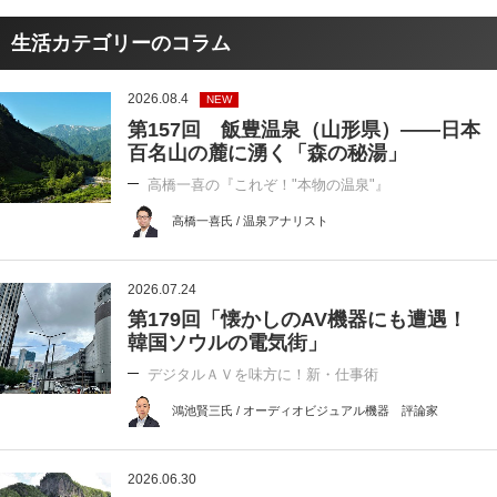
生活カテゴリーのコラム
2026.08.4
NEW
第157回 飯豊温泉（山形県）――日本
百名山の麓に湧く「森の秘湯」
高橋一喜の『これぞ！"本物の温泉"』
高橋一喜氏 / 温泉アナリスト
2026.07.24
第179回「懐かしのAV機器にも遭遇！
韓国ソウルの電気街」
デジタルＡＶを味方に！新・仕事術
鴻池賢三氏 / オーディオビジュアル機器 評論家
2026.06.30