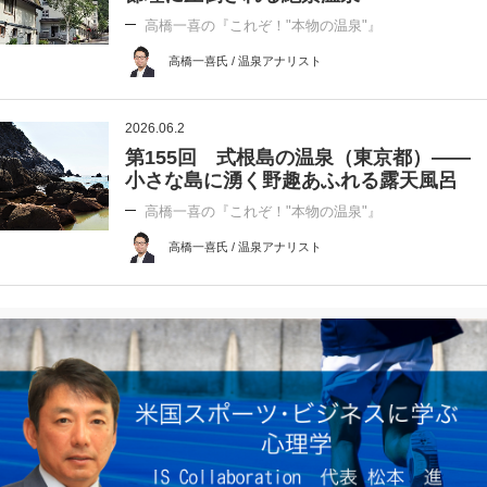
高橋一喜の『これぞ！"本物の温泉"』
高橋一喜氏 / 温泉アナリスト
2026.06.2
第155回 式根島の温泉（東京都）――
小さな島に湧く野趣あふれる露天風呂
高橋一喜の『これぞ！"本物の温泉"』
高橋一喜氏 / 温泉アナリスト