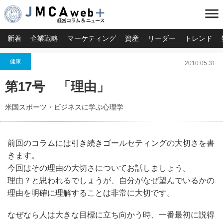
menu
新着
企業戦略
マーケティング
資産
リーダー
トレンド
健康
2010.05.31
第17号 「理由」
米国スポーツ・ビジネスに学ぶ心理学
前回のコラムには引き続きゴールセティングの大切さを書
きます。
今回はその理由の大切さについてお話しましょう。
理由？と思われるでしょうが、自分がなぜ望んでいるかの
理由を明確に理解することは非常に大切です。
なぜなら人は大きな目標に立ち向かう時、一番最初に説得