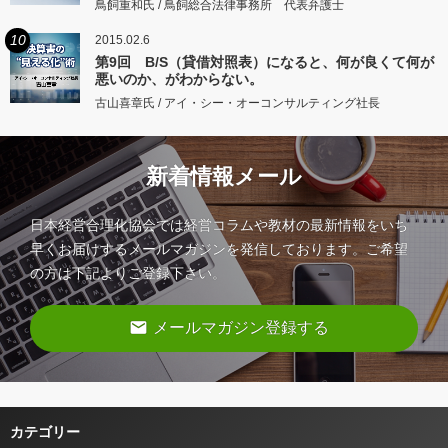
鳥飼重和氏 / 鳥飼総合法律事務所 代表弁護士
10
2015.02.6
第9回 B/S（貸借対照表）になると、何が良くて何が
悪いのか、がわからない。
古山喜章氏 / アイ・シー・オーコンサルティング社長
新着情報メール
日本経営合理化協会では経営コラムや教材の最新情報をいち
早くお届けするメールマガジンを発信しております。ご希望
の方は下記よりご登録下さい。
email
メールマガジン登録する
カテゴリー