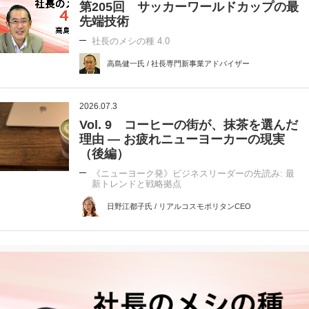
第205回 サッカーワールドカップの最
先端技術
社長のメシの種 4.0
高島健一氏 / 社長専門新事業アドバイザー
2026.07.3
Vol. 9 コーヒーの街が、抹茶を選んだ
理由 ― お疲れニューヨーカーの現実
（後編）
《ニューヨーク発》ビジネスリーダーの先読み: 最
新トレンドと戦略拠点
日野江都子氏 / リアルコスモポリタンCEO