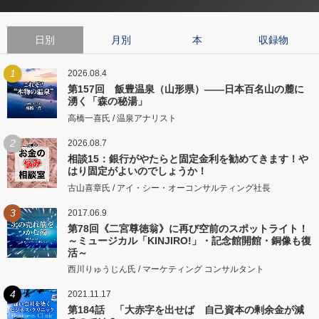
日別
月別
本
収録物
1
2026.08.4
第157回 飯豊温泉（山形県）――日本百名山の麓に
湧く「森の秘湯」
高橋一喜氏 / 温泉アナリスト
2
2026.08.7
相談15：銀行がやたらと固定金利を勧めてきます！や
はり固定がよいのでしょうか！
古山喜章氏 / アイ・シー・オーコンサルティング社長
3
2017.06.9
第78回《二宮尊徳翁》に再び空前のスポットライト！
～ミュージカル「KINJIRO!」・記念館開館・銅像も復
活～
西川りゅうじん氏 / マーケティング コンサルタント
4
2021.11.17
第184話 「大赤字を出せば 自己資本の剰余金が減