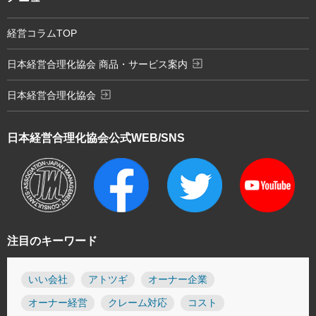
経営コラムTOP
exit_to_app
日本経営合理化協会 商品・サービス案内
exit_to_app
日本経営合理化協会
日本経営合理化協会
公式WEB/SNS
注目のキーワード
いい会社
アトツギ
オーナー企業
オーナー経営
クレーム対応
コスト