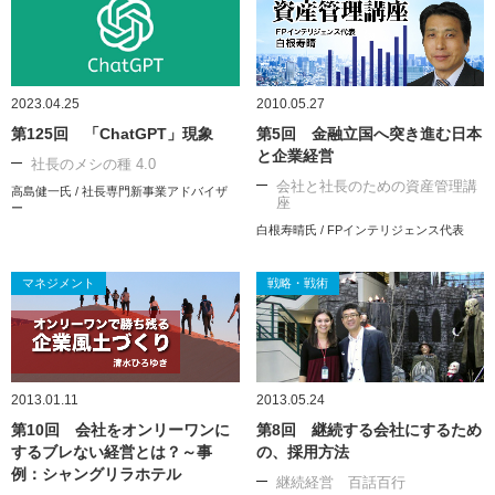
2023.04.25
2010.05.27
第125回 「ChatGPT」現象
第5回 金融立国へ突き進む日本
と企業経営
社長のメシの種 4.0
会社と社長のための資産管理講
高島健一氏 / 社長専門新事業アドバイザ
座
ー
白根寿晴氏 / FPインテリジェンス代表
マネジメント
戦略・戦術
2013.01.11
2013.05.24
第10回 会社をオンリーワンに
第8回 継続する会社にするため
するブレない経営とは？～事
の、採用方法
例：シャングリラホテル
継続経営 百話百行