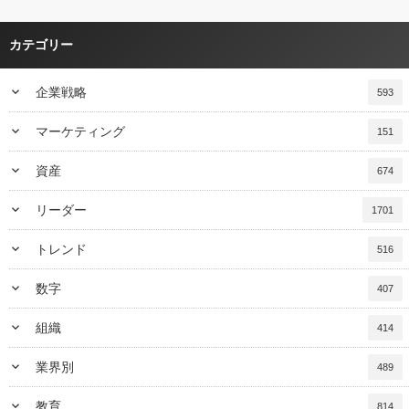
カテゴリー
keyboard_arrow_down
企業戦略
593
keyboard_arrow_down
マーケティング
151
keyboard_arrow_down
資産
674
keyboard_arrow_down
リーダー
1701
keyboard_arrow_down
トレンド
516
keyboard_arrow_down
数字
407
keyboard_arrow_down
組織
414
keyboard_arrow_down
業界別
489
keyboard_arrow_down
教育
814