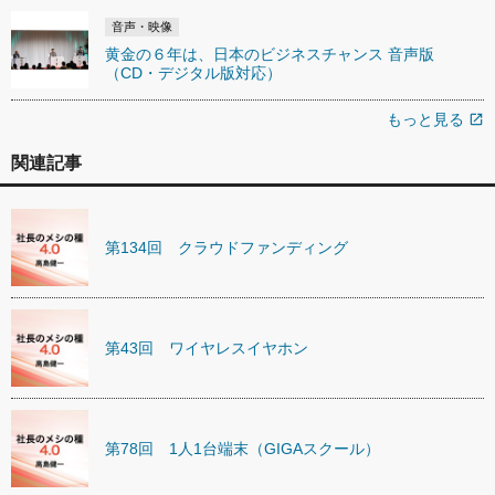
音声・映像
黄金の６年は、日本のビジネスチャンス 音声版
（CD・デジタル版対応）
もっと見る
open_in_new
関連記事
第134回 クラウドファンディング
第43回 ワイヤレスイヤホン
第78回 1人1台端末（GIGAスクール）