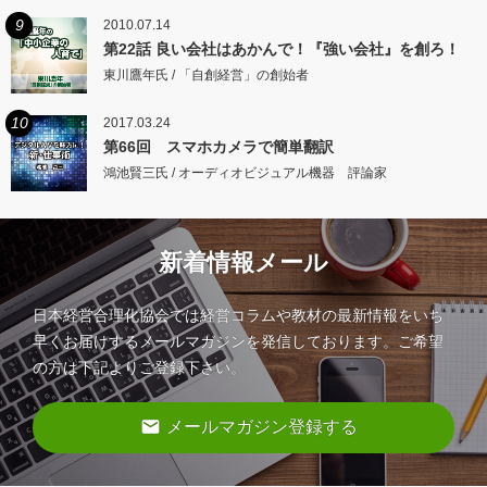
9
2010.07.14
第22話 良い会社はあかんで！『強い会社』を創ろ！
東川鷹年氏 / 「自創経営」の創始者
10
2017.03.24
第66回 スマホカメラで簡単翻訳
鴻池賢三氏 / オーディオビジュアル機器 評論家
新着情報メール
日本経営合理化協会では経営コラムや教材の最新情報をいち
早くお届けするメールマガジンを発信しております。ご希望
の方は下記よりご登録下さい。
email
メールマガジン登録する