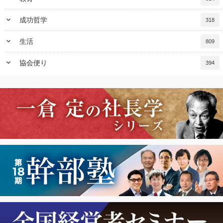
keyboard_arrow_down
成功哲学
318
keyboard_arrow_down
生活
809
keyboard_arrow_down
協会便り
394