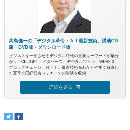
高島健一の「デジタル革命・ＡＩ最新技術」講演CD
版・DVD版・ダウンロード版
ビジネスを一変させるデジタル時代の重要キーワードが早分
かり！ChatGPT、メタバース、デジタルツイン、WEB3.0、
ブロックチェーン、ＮＦＴ…最新技術をわかりやすく解説し
た夏季全国経営者セミナーでの講演を収録
open_in_new
詳細を見る