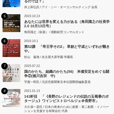
るのでは？」
井上和弘氏 / アイ・シー・オーコンサルティング 会長
5
2023.10.13
あなたには世界を変える力がある（角田識之の社長学
2.0 10月13日号）
角田識之（臥龍） / 感動経営コンサルタント
6
2010.10.1
第52講 「帝王学その2」 草創と守成といずれが難き
や。
杉山 厳海 / 名古屋大原学園 学園長
7
2025.07.22
国のかたち、組織のかたち(56) 米価安定をめぐる闘
争②(徳川吉宗 中)
宇惠一郎氏 / 元読売新聞東京本社国際部編集委員
8
2021.01.13
141軒目 「《長野のレジェンドの伝説の玉蜀黍のポ
タージュ》ワインビストロベルジェ＠長野市」
大久保一彦氏 / 日本の将来のために創業・第二創業・イノベー
ションを支援する有限会社 代表