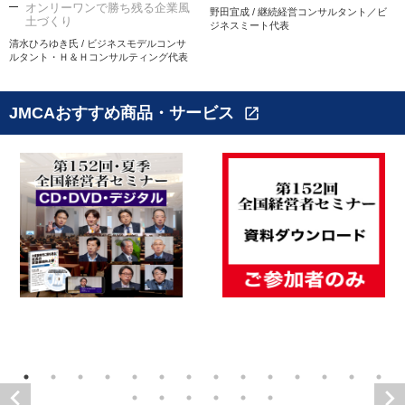
オンリーワンで勝ち残る企業風
野田宜成 / 継続経営コンサルタント／ビ
土づくり
ジネスミート代表
清水ひろゆき氏 / ビジネスモデルコンサ
ルタント・Ｈ＆Ｈコンサルティング代表
JMCAおすすめ商品・サービス
open_in_new