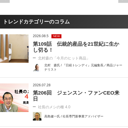
トレンドカテゴリーのコラム
2026.08.5
NEW
第109話 伝統的産品を21世紀に生か
し切る！
北村森の「今月のヒット商品」
北村 森氏 / 『日経トレンディ』元編集長／商品ジャー
ナリスト
2026.07.28
第206回 ジェンスン・ファンCEO来
日
社長のメシの種 4.0
高島健一氏 / 社長専門新事業アドバイザー