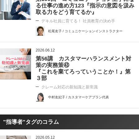
る仕事の進め方123『指示の意図を汲み
取る力をどう育てるか』
デキル社員に育てる！ 社員教育の決め手
松尾友子 / コミュニケーションインストラクター
2026.06.12
第56講 カスタマーハランスメント対
策の実務策㊸
『これを棄てろっていうことか！』第
３部
クレーム対応の新知識と新常識
中村友妃子 / カスタマーケアプラン代表
"指導者"タグのコラム
2026.05.12