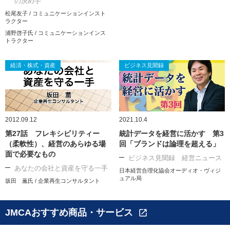
の決め手
松尾友子 / コミュニケーションインスト
ラクター
浦野啓子氏 / コミュニケーションインス
トラクター
経済・株式・資産
ビジネス見聞録
2012.09.12
2021.10.4
第27話 フレキシビリティー
統計データを経営に活かす 第3
（柔軟性）、経営のあらゆる場
回「ブランドは論理を超える」
面で必要なもの
ビジネス見聞録 経営ニュース
あなたの会社と資産を守る一手
日本経営合理化協会オーディオ・ヴィジ
ュアル局
坂田 薫氏 / 企業再生コンサルタント
JMCAおすすめ商品・サービス
open_in_new