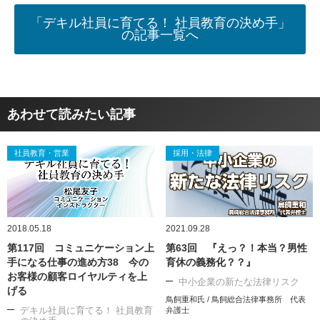
「デキル社員に育てる！ 社員教育の決め手」
の記事一覧へ
あわせて読みたい記事
社員教育・営業
採用・法律
2018.05.18
2021.09.28
第117回 コミュニケーション上
第63回 『えっ？！本当？男性
手になる仕事の進め方38 今の
育休の義務化？？』
お客様の顧客ロイヤルティを上
中小企業の新たな法律リスク
げる
鳥飼重和氏 / 鳥飼総合法律事務所 代表
デキル社員に育てる！ 社員教育
弁護士