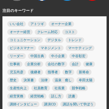
注目のキーワード
いい会社
アトツギ
オーナー企業
オーナー経営
クレーム対応
コスト
コミュニケーション
デジタル
トレンド
ビジネスマナー
マネジメント
マーケティング
リーダー
中国古典
中小企業
中谷彰宏
仕事術
企業分析
会社の数字
会計
健康
児玉尚彦
後継者
指導者
数字
新将命
歴史
決算書
法律
温泉 癒し
牟田太陽
生産性向上
社員教育
社長業
競争戦略
経営実務
経営戦略
話し方
読書
講師インタビュー
講演CD
講話を聞いて学ぼう