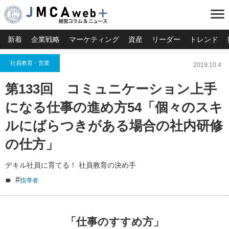
menu
新着
企業戦略
マーケティング
資産
リーダー
トレンド
社員教育・営業
2019.10.4
第133回 コミュニケーション上手
になる仕事の進め方54「個々のスキ
ルにばらつきがある場合の社内研修
の仕方」
デキル社員に育てる！ 社員教育の決め手
#
指導者
「仕事のすすめ方」