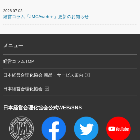
2026.07.03
経営コラム「JMCAweb＋」更新のお知らせ
メニュー
経営コラムTOP
exit_to_app
日本経営合理化協会 商品・サービス案内
exit_to_app
日本経営合理化協会
日本経営合理化協会
公式WEB/SNS