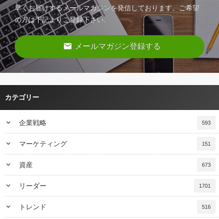
早くお届けするメールマガジンを発信しております。ご希望
の方は下記よりご登録下さい。
email
メールマガジン登録する
カテゴリー
keyboard_arrow_down
企業戦略
593
keyboard_arrow_down
マーケティング
151
keyboard_arrow_down
資産
673
keyboard_arrow_down
リーダー
1701
keyboard_arrow_down
トレンド
516