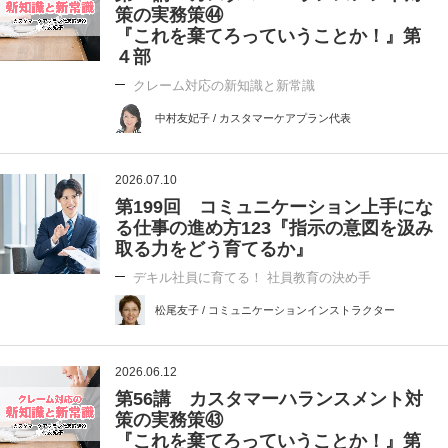
策の実務策㊹
『これを棄てろっていうことか！』第
４部
クレーム対応の新知識と新常識
中村友妃子 / カスタマーケアプラン代表
2026.07.10
第199回 コミュニケーション上手にな
る仕事の進め方123『指示の意図を汲み
取る力をどう育てるか』
デキル社員に育てる！ 社員教育の決め手
松尾友子 / コミュニケーションインストラクター
2026.06.12
第56講 カスタマーハランスメント対
策の実務策㊸
『これを棄てろっていうことか！』第