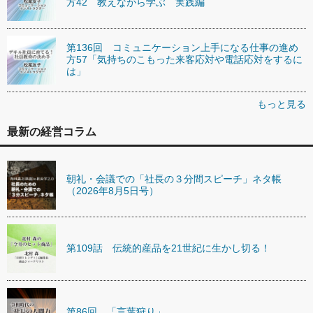
方42 教えながら学ぶ 実践編
第136回 コミュニケーション上手になる仕事の進め
方57「気持ちのこもった来客応対や電話応対をするに
は」
もっと見る
最新の経営コラム
朝礼・会議での「社長の３分間スピーチ」ネタ帳
（2026年8月5日号）
第109話 伝統的産品を21世紀に生かし切る！
第86回 「言葉狩り」