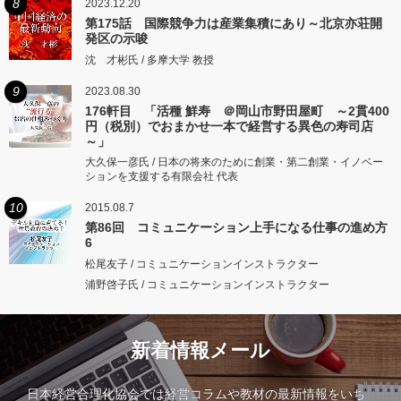
8
2023.12.20
第175話 国際競争力は産業集積にあり～北京亦荘開
発区の示唆
沈 才彬氏 / 多摩大学 教授
9
2023.08.30
176軒目 「活種 鮮寿 ＠岡山市野田屋町 ～2貫400
円（税別）でおまかせ一本で経営する異色の寿司店
～」
大久保一彦氏 / 日本の将来のために創業・第二創業・イノベー
ションを支援する有限会社 代表
10
2015.08.7
第86回 コミュニケーション上手になる仕事の進め方
6
松尾友子 / コミュニケーションインストラクター
浦野啓子氏 / コミュニケーションインストラクター
新着情報メール
日本経営合理化協会では経営コラムや教材の最新情報をいち