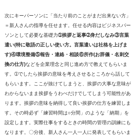
次にキーパーソンに「当たり前のことがまだ出来ない方」
＝新人さんの指導を任せます。任せる内容はビジネスパー
ソンとして必要な基礎力
➀挨拶と返事➁身だしなみ③言葉
遣い(特に敬語の正しい使い方。言葉遣いは社格を上げま
す)④環境整備⑤報告・連絡・相談⑥所作(お辞儀・名刺交
換の仕方)
などを企業理念と同じ進め方で教えてもらいま
す。➀でしたら挨拶の意味を考えさせるところから話して
もらいます。ここが抜けてしまうと、挨拶の大事な意味が
わからないまま挨拶をうわべだけでしてしまう可能性があ
ります。挨拶の意味を納得して良い挨拶の仕方を練習しま
す。その時必ず「練習時間は○分間」のような「納期」を
設定します。実際仕事をするときの時間の管理の訓練にも
なります。〇分後、新人さん一人一人に発表してもらいま