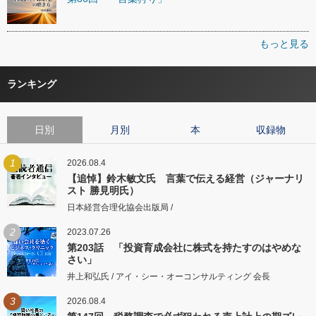
もっと見る
ランキング
日別
月別
本
収録物
1
2026.08.4
【追悼】鈴木敏文氏 言葉で伝える経営（ジャーナリ
スト 勝見明氏）
日本経営合理化協会出版局 /
2
2023.07.26
第203話 「投資育成会社に株式を持たすのはやめな
さい」
井上和弘氏 / アイ・シー・オーコンサルティング 会長
3
2026.08.4