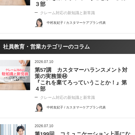
３部
クレーム対応の新知識と新常識
中村友妃子 / カスタマーケアプラン代表
社員教育・営業カテゴリーのコラム
2026.07.10
第57講 カスタマーハランスメント対
策の実務策㊹
『これを棄てろっていうことか！』第
４部
クレーム対応の新知識と新常識
中村友妃子 / カスタマーケアプラン代表
2026.07.10
第199回 コミュニケーション上手にな