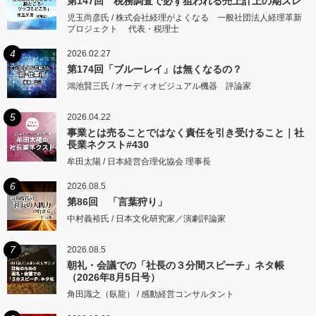
第147回 税務調査で必ず狙われる売上計上の期ズレ
児玉尚彦氏 / 株式会社経理がよくなる 一般社団法人経理革新
プロジェクト 代表・税理士
4
2026.02.27
第174回「ブルーレイ」は無くなるの？
鴻池賢三氏 / オーディオビジュアル機器 評論家
5
2026.04.22
事業とは売ることではなく責任を引き受けること｜社
長業ネクスト#430
牟田太陽 / 日本経営合理化協会 理事長
6
2026.08.5
第86回 「言葉狩り」
中村義裕氏 / 日本文化研究家／演劇評論家
7
2026.08.5
朝礼・会議での「社長の３分間スピーチ」ネタ帳
（2026年8月5日号）
角田識之（臥龍） / 感動経営コンサルタント