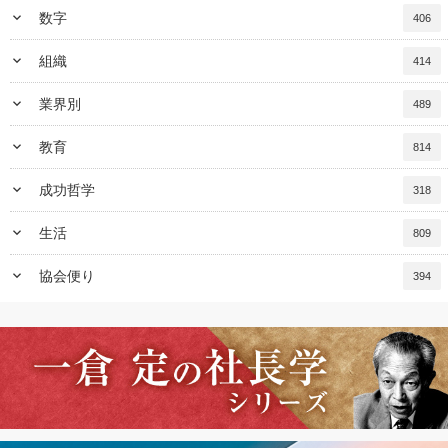
keyboard_arrow_down
数字
406
keyboard_arrow_down
組織
414
keyboard_arrow_down
業界別
489
keyboard_arrow_down
教育
814
keyboard_arrow_down
成功哲学
318
keyboard_arrow_down
生活
809
keyboard_arrow_down
協会便り
394