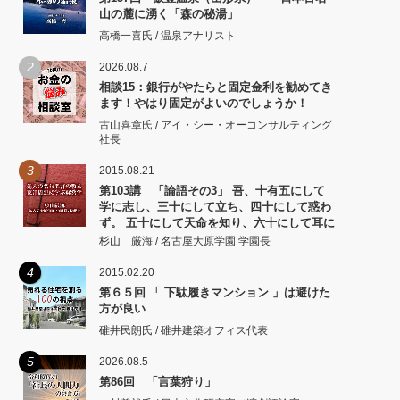
山の麓に湧く「森の秘湯」
高橋一喜氏 / 温泉アナリスト
2
2026.08.7
相談15：銀行がやたらと固定金利を勧めてき
ます！やはり固定がよいのでしょうか！
古山喜章氏 / アイ・シー・オーコンサルティング
社長
3
2015.08.21
第103講 「論語その3」 吾、十有五にして
学に志し、三十にして立ち、四十にして惑わ
ず。 五十にして天命を知り、六十にして耳に
従い、 七十にして心の欲するところに従いて
杉山 厳海 / 名古屋大原学園 学園長
矩をこえず。
4
2015.02.20
第６５回 「 下駄履きマンション 」は避けた
方が良い
碓井民朗氏 / 碓井建築オフィス代表
5
2026.08.5
第86回 「言葉狩り」