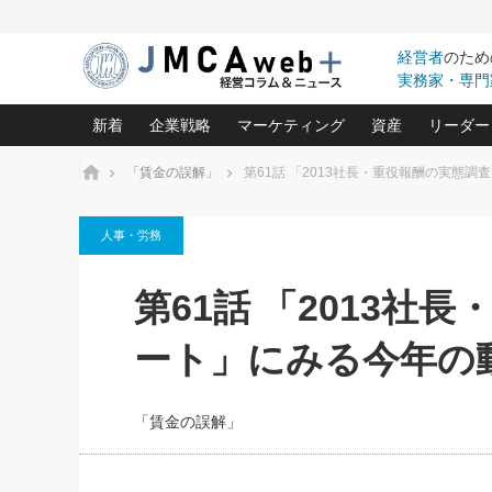
経営者
のため
実務家・専門
新着
企業戦略
マーケティング
資産
リーダー
ホーム
「賃金の誤解」
第61話 「2013社長・重役報酬の実態
中小企業の「１位づくり」戦略(96)
ネット戦略成功の秘訣 圧倒的に儲か
あなたの会社と資
オンリ
人事・労務
利益を最大化する「業務改善」横田尚哉氏(5)
ビジネスを一瞬で制する！一流グロ
どうなる金融業界
ビジネ
る“社長の戦略印象リスクマネジメント
(446)
強い会社を築く ビジネス・クリニック(240)
中国経済の最新動
第61話 「2013社
ロングセラーの玉手箱(9)
ピョー
2026.08.7
2026.08.7
日本レーザー「人を大切にしながら利益を上げ
事業承継の前に
相談15：銀行がやたらと固定金
第153回「内需企業があっと
(3)
大復活＆快進撃！ユニバーサルスタ
きたいコト(12)
指導者た
ート」にみる今年の
利を勧めてきます！やはり固定
う間にグローバル成長企業に
は(5)
がよいのでしょうか！
FOOD & LIFE COMPANIES
武器としてのM&A入門(3)
会社と社長のため
朝礼・
最高の自分を表現する 成功イメージ戦
社長のための“儲かる通販”戦略視点(151)
深読み企業分析(1
楠木建の
「賃金の誤解」
酒井光雄 成功事例に学ぶ繁栄企業の
継続経営 百話百行(85)
次もあ
野田久美子 香港ビジネス成功法(10)
社長の口