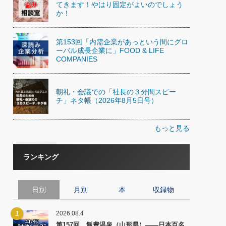
てきます！やはり固定がよいのでしょう
か！
第153回「内需企業があっという間にグロ
ーバル成長企業に」FOOD & LIFE
COMPANIES
朝礼・会議での「社長の３分間スピー
チ」ネタ帳（2026年8月5日号）
もっと見る
ランキング
日別
月別
本
収録物
1
2026.08.4
第157回 飯豊温泉（山形県）――日本百名