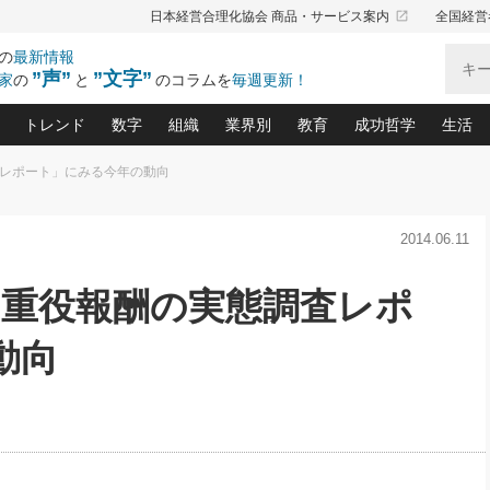
launch
日本経営合理化協会 商品・サービス案内
全国経営
の
最新情報
”声”
”文字”
家
の
と
のコラムを
毎週更新！
トレンド
数字
組織
業界別
教育
成功哲学
生活
調査レポート」にみる今年の動向
る仕組みづくり講座(12)
産を守る一手(171)
ーワンで勝ち残る企業風土づくり(54)
《ニューヨーク発》ビジネスリーダーの先読み: 最新トレンド
オーナー社長の「お金の悩み相談室」(15)
「賃金の誤解」(135)
なぜ、トヨタ式で会社が伸びるのか？(
“出来る”管理職の条件(62)
中国哲学に学ぶ 不
おの
と戦略拠点(9)
(50)
2014.06.11
ーバル経営者は知ってい
(39)
スリーダー×次の一手「牟田太陽の社長業ネクスト」
おカネが残る決算書にするために、やっておきたいこと(
中小企業の新たな法律リスク(178)
売れる住宅を創る 100の視点(100)
あなただからお願いしたいと
令和時代の「社長の
”(9)
「社長の繁盛トレンド通信」(90)
デジ
向(204)
会社を守り抜くための緊急対策(100)
職場の生産性を下げるハラスメントの予防策(1
大久保一彦の“流行る”お店の仕組みづく
クレーム対応 実践マニュアル
先人の名句名言の教
長・重役報酬の実態調査レポ
トル・F・グジバチの『経営戦略の新常識』(12)
北村森の「今月のヒット商品」(109)
リーダ
2026.08.5
2
る経営」の極意
、決めておきたい、知っておきたい、やってお
強い決算書の会社はココが違う！(36)
賃金決定の定石(68)
柿内幸夫─社長のための現場改善(174
クレーム対応の新知識と新常
渡部昇一の「日本の
い
第109話 伝統的産品を21世紀
第
ジオジャパンの成功要因と
る者かくあるべし(635)
次の売れ筋をつかむ術(102)
ワイ
動向
」
に生かし切る！
損益分岐点を下げる、Ｐ／Ｌ不況時代の新戦略(12)
顧客・社員・社会から支持される「ウェルビ
デキル社員に育てる！ 社員
経営に活かす“十八史
の資産管理講座(95)
会議での「社長の３分間スピーチ」ネタ帳(159)
社長のメシの種 4.0(206)
門」(23)
必読
2026.08.5
新・会計経営と実学(37)
東川鷹年の「中小企業の人育
略(77)
53)
「経営知になる考え方」(57)
眼と耳
朝礼・会議での「社長の３分間
決算書の“見える化”術(12)
業績アップにつながる！ワン
スピーチ」ネタ帳（2026年8月5
ブランド戦略(39)
日号）
なたにお願いしたいと思われる「一流の仕事術」(28)
社長の
賢い社長の「経理財務の見どころ・勘どころ・ツッコ
欧米資産家に学ぶ二世教育(1
ぐせ経営哲学(100)
ろ」(149)
米国