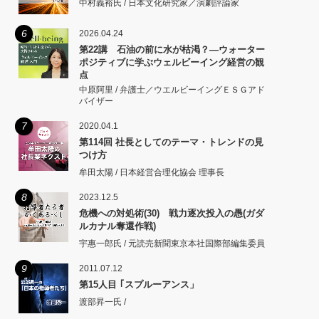
中村義裕氏 / 日本文化研究家／演劇評論家
6
2026.04.24
第22講 石油の前に水が枯渇？―ウォーター
ポジティブに学ぶウェルビーイング経営の観
点
中原阿里 / 弁護士／ウエルビーイングＥＳＧアド
バイザー
7
2020.04.1
第114回 社長としてのテーマ・トレンドの見
つけ方
牟田太陽 / 日本経営合理化協会 理事長
8
2023.12.5
危機への対処術(30) 戦力逐次投入の愚(ガダ
ルカナル奪還作戦)
宇惠一郎氏 / 元読売新聞東京本社国際部編集委員
9
2011.07.12
第15人目 ｢スプルーアンス」
渡部昇一氏 /