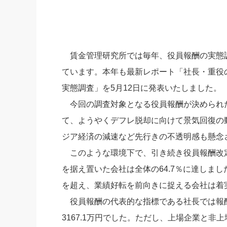
社長の右
酒井英之
賃金管理研究所では毎年、役員報酬の実態調
ています。本年も最新レポート「社長・重役の
実態調査」を5月12日に発表いたしました。
今回の調査対象となる役員報酬が決められた
て、ようやくデフレ脱却に向けて景気回復の
ジア経済の減速など先行きの不透明感も懸念
このような環境下で、引き続き役員報酬改
を据え置いた会社は全体の64.7％に達しまし
を超え、業績好転を前向きに捉える会社は着
役員報酬の代表的な指標である社長では報酬月額
3167.1万円でした。ただし、上場企業と非上