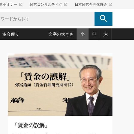
launch
launch
launch
者セミナー
経営コンサルティグ
日本経営合理化協会
search
大
中
協会便り
文字の大きさ
小
5)
況は会社守成の好機(38)
ころ心平の ──社長のための「か・ら・だマネジメント」
「愛読者通信」著者インタビュー(44)
34)
思われる 気配りの達人(127)
人間力の磨き方」(86)
ビジネス見聞録 経営ニュース(100)
タルＡＶを味方に！新・仕事術(180)
0)
り(210)
(92)
え 東洋思想に学ぶ経営学(132)
作間信司の経営無形庵(けいえいむぎょうあん)(166)
ー脳の鍛え方(32)
もっとみる
026.08.5
)
識(57)
指導者たち」(32)
経営セミナー情報局(1)
86回 「言葉狩り」
ンを楽しむ基礎レッスン(12)
ーイング経営入
教育の決め手(203)
略”(30)
繁栄への着眼点 牟田太陽(76)
！社長が読むべき今月の4冊(88)
て」(38)
講話を聞いて学ぼう 実学・耳学・磨く「ミミガク」のすすめ
で楽しむ読書術(162)
(7)
ランク上の手紙・メール術(100)
「氣」(30)
「賃金の誤解」
ミどこ
00)
スポーツ・ビジネスに学ぶ心理学(98)