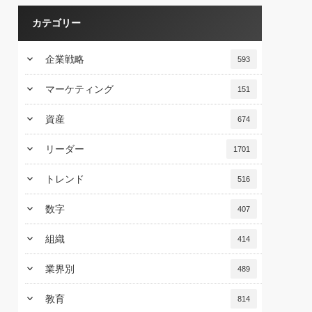
カテゴリー
keyboard_arrow_down
企業戦略
593
keyboard_arrow_down
マーケティング
151
keyboard_arrow_down
資産
674
keyboard_arrow_down
リーダー
1701
keyboard_arrow_down
トレンド
516
keyboard_arrow_down
数字
407
keyboard_arrow_down
組織
414
keyboard_arrow_down
業界別
489
keyboard_arrow_down
教育
814