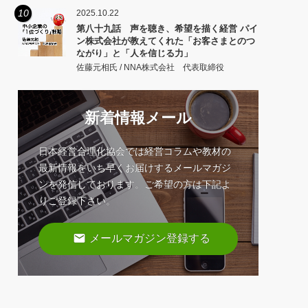
10
2025.10.22
第八十九話 声を聴き、希望を描く経営 パイ
ン株式会社が教えてくれた「お客さまとのつ
ながり」と「人を信じる力」
佐藤元相氏 / NNA株式会社 代表取締役
新着情報メール
日本経営合理化協会では経営コラムや教材の
最新情報をいち早くお届けするメールマガジ
ンを発信しております。ご希望の方は下記よ
りご登録下さい。
email
メールマガジン登録する