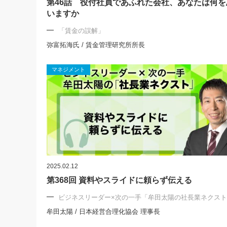
第46話 役付社員であふれた会社、あなたは何を
いますか
「賃金の誤解」
弥富拓海氏 / 賃金管理研究所所長
マネジメント
2025.02.12
第368回 資料やスライドに頼らず伝える
ビジネスリーダー×次の一手「牟田太陽の社長業ネクス
牟田太陽 / 日本経営合理化協会 理事長