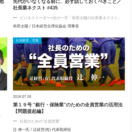
思
先代がいなくなる前に、必ず話しておくべきこと／
社長業ネクスト #435
ビジネスリーダー×次の一手「牟田太陽の社長業ネクスト」
牟田太陽 / 日本経営合理化協会 理事長
社員教育・営業
2016.07.26
第１９号 “銀行・保険業”のための全員営業の活用法
【問題提起編】
ト」
社長のための“全員営業”
辻 伸一氏 / 辻経営(有) 代表取締役