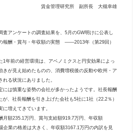
社長のための“全員営業”(30
賃金管理研究所 副所長 大槻幸雄
腕をつくる 人と組織を動かす(200)
銀行交渉はこうしなさい！(12)
高橋一
行動科学マネジメント(5)
の社長のビジョン実現道場(10)
査アンケートの調査結果を、5月のGW明けに公表し
報酬・賞与・年収額の実態 ――2013年（第29回）
1年前の経営環境は、アベノミクスと円安効果によっ
動きが見え始めたものの、消費増税後の反動や欧州・ア
される状況にありました。
定には慎重な姿勢の会社が多かったようです。社長報酬
たが、社長報酬を引き上げた会社も5社に1社（22.2％）
実に増えてきています。
235.1万円、賞与支給額919.7万円、年収額
場企業の格差は大きく、年収額3167.1万円の内訳を見