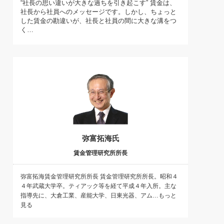
“社長の思い違いが大きな過ちを引き起こす” 賃金は、
)
社長から社員へのメッセージです。しかし、ちょっと
喜の『これぞ！"本物の温泉"』(157)
した賃金の勘違いが、社長と社員の間に大きな溝をつ
く…
弥富拓海氏
賃金管理研究所所長
弥富拓海賃金管理研究所所長 賃金管理研究所所長。昭和４
４年武蔵大学卒。ティアック等を経て平成４年入所。主な
指導先に、大倉工業、産能大学、日東光器、アム…もっと
見る