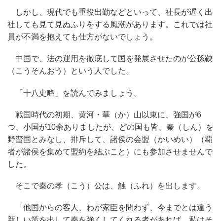
しかし、現代でも重役出勤などといって、社長が遅く出
社しても見て見ぬふりをする風潮があります。これでは社
員が不満を抱えても仕方がないでしょう。
中国で、法の運用を徹底して国を発展させたのが公孫鞅
（こうそんおう）という人でした。
「十八史略」を読んでみましょう。
戦国時代の初期、黄河・華（か）山以東に、強国が6
つ、小国が10余ありましたが、どの国も皆、秦（しん）を
野蛮国とみなし、排斥して、諸侯の会盟（かいめい）（覇
者が諸侯を集めて盟約を結ぶこと）にも参加させませんで
した。
そこで秦の孝（こう）公は、触（ふれ）を出します。
「他国からの客人、わが家臣を問わず、今までとは違う
新しい策を出して秦を強くしてくれる者があれば、私はそ