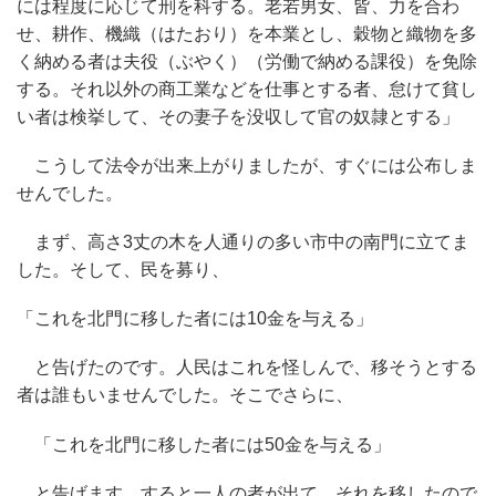
には程度に応じて刑を科する。老若男女、皆、力を合わ
せ、耕作、機織（はたおり）を本業とし、穀物と織物を多
く納める者は夫役（ぶやく）（労働で納める課役）を免除
する。それ以外の商工業などを仕事とする者、怠けて貧し
い者は検挙して、その妻子を没収して官の奴隷とする」
こうして法令が出来上がりましたが、すぐには公布しま
せんでした。
まず、高さ3丈の木を人通りの多い市中の南門に立てま
した。そして、民を募り、
「これを北門に移した者には10金を与える」
と告げたのです。人民はこれを怪しんで、移そうとする
者は誰もいませんでした。そこでさらに、
「これを北門に移した者には50金を与える」
と告げます。すると一人の者が出て、それを移したので