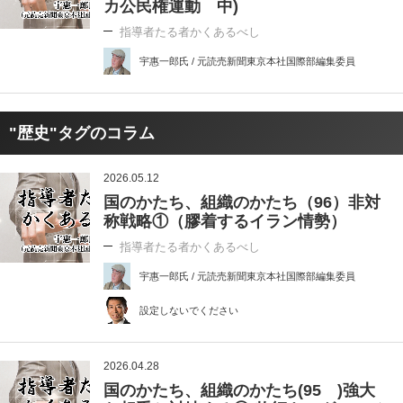
カ公民権運動 中)
指導者たる者かくあるべし
宇惠一郎氏 / 元読売新聞東京本社国際部編集委員
"歴史"タグのコラム
2026.05.12
国のかたち、組織のかたち（96）非対
称戦略①（膠着するイラン情勢）
指導者たる者かくあるべし
宇惠一郎氏 / 元読売新聞東京本社国際部編集委員
設定しないでください
2026.04.28
国のかたち、組織のかたち(95 )強大