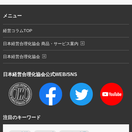
メニュー
経営コラムTOP
exit_to_app
日本経営合理化協会 商品・サービス案内
exit_to_app
日本経営合理化協会
日本経営合理化協会
公式WEB/SNS
注目のキーワード