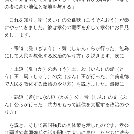
の者に高い地位と領地を与える」
これを知り、衛（えい）の公孫鞅（こうそんおう）が秦
にやってきました。彼は孝公の寵臣を介して孝公にお目見
えし、まず、
・帝道（堯（ぎょう）・舜（しゅん）らが行った、無為
にして人民を教化する政治のやり方）を説きます。次に
・王道（夏（か）の禹（う）王、殷（いん）の湯（と
う）王、周（しゅう）の文（ぶん）王が行った、仁義道徳
で人民を教化する政治のやり方）を説きました。最後に
・覇道（斉(せい)の桓（かん）公、晋（しん）の文（ぶ
ん）公らが行った、武力をもって諸侯を支配する政治のや
り方）
を説き、そして富国強兵の具体策を示したのです。孝公
は覇道や富国強兵の話を聞いて大いに喜び、ただちに法令