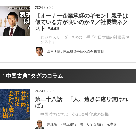
2026.07.22
【オーナー企業承継のギモン】親子は
似ている方が良いのか？／社長業ネク
スト #443
ビジネスリーダー×次の一手「牟田太陽の社長業ネ
クスト」
牟田太陽 / 日本経営合理化協会 理事長
"中国古典"タグのコラム
2024.02.29
第三十八話 「人、遠きに慮り無けれ
ば」
中国哲学に学ぶ 不況は会社守成の好機
井原隆一 / 埼玉銀行（現・りそな銀行）元専務