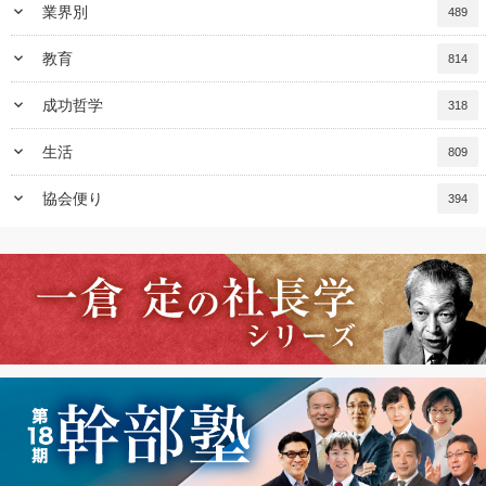
keyboard_arrow_down
業界別
489
keyboard_arrow_down
教育
814
keyboard_arrow_down
成功哲学
318
keyboard_arrow_down
生活
809
keyboard_arrow_down
協会便り
394