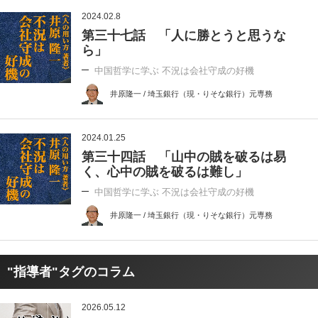
2024.02.8
第三十七話 「人に勝とうと思うな
ら」
中国哲学に学ぶ 不況は会社守成の好機
井原隆一 / 埼玉銀行（現・りそな銀行）元専務
2024.01.25
第三十四話 「山中の賊を破るは易
く、心中の賊を破るは難し」
中国哲学に学ぶ 不況は会社守成の好機
井原隆一 / 埼玉銀行（現・りそな銀行）元専務
"指導者"タグのコラム
2026.05.12