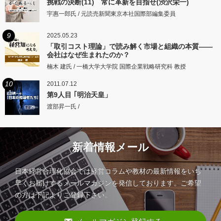
挑戦の決断(11) 常に革新を目指せ(渋沢栄一)
宇惠一郎氏 / 元読売新聞東京本社国際部編集委員
9
2025.05.23
「取引コスト理論」で読み解く市場と組織の本質――
会社はなぜ生まれたのか？
楠木 建氏 / 一橋大学大学院 国際企業戦略研究科 教授
10
2011.07.12
第9人目 ｢明治天皇」
渡部昇一氏 /
新着情報メール
日本経営合理化協会では経営コラムや教材の最新情報をいち
早くお届けするメールマガジンを発信しております。ご希望
の方は下記よりご登録下さい。