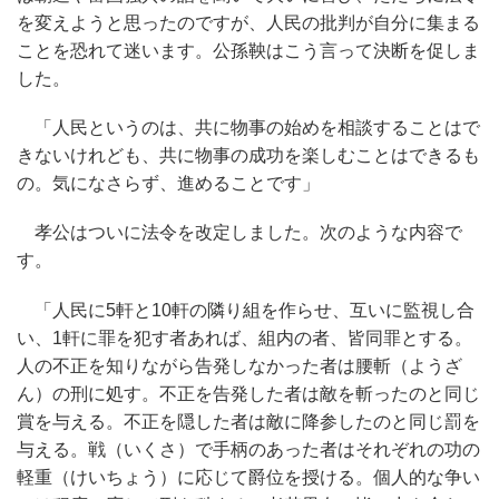
を変えようと思ったのですが、人民の批判が自分に集まる
ことを恐れて迷います。公孫鞅はこう言って決断を促しま
した。
「人民というのは、共に物事の始めを相談することはで
きないけれども、共に物事の成功を楽しむことはできるも
の。気になさらず、進めることです」
孝公はついに法令を改定しました。次のような内容で
す。
「人民に5軒と10軒の隣り組を作らせ、互いに監視し合
い、1軒に罪を犯す者あれば、組内の者、皆同罪とする。
人の不正を知りながら告発しなかった者は腰斬（ようざ
ん）の刑に処す。不正を告発した者は敵を斬ったのと同じ
賞を与える。不正を隠した者は敵に降参したのと同じ罰を
与える。戦（いくさ）で手柄のあった者はそれぞれの功の
軽重（けいちょう）に応じて爵位を授ける。個人的な争い