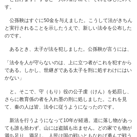
す。
公孫鞅はすぐに50金を与えました。こうして法がきちん
と実行されることを示したうえで、新しい法令を公布した
のです。
あるとき、太子が法を犯しました。公孫鞅が言うには、
「法令を人が守らないのは、上に立つ者がこれを犯すから
である。しかし、世継ぎである太子を刑に処すわけにはい
かない」
と。そこで、守（もり）役の公子虔（けん）を処罰し、
さらに教育係の者を入れ墨の刑に処しました。これを見
て、秦の人は皆、法令に従うようになったのです。
新法を行うようになって10年が経過。道に落し物があっ
ても誰も拾わず、山には盗賊も出ません。どの家でも物が
満ち足り、満足し、人民は国の戦いともなれば勇んで戦う