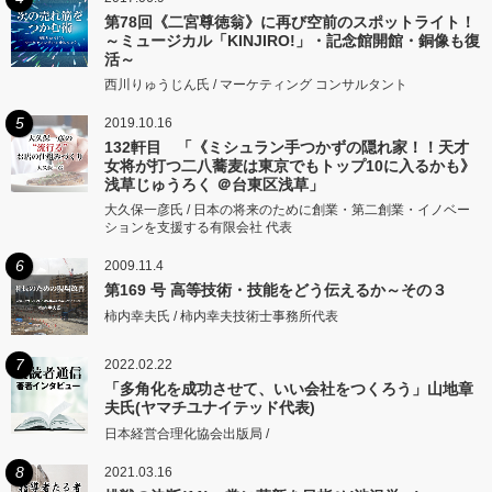
第78回《二宮尊徳翁》に再び空前のスポットライト！
～ミュージカル「KINJIRO!」・記念館開館・銅像も復
活～
西川りゅうじん氏 / マーケティング コンサルタント
5
2019.10.16
132軒目 「《ミシュラン手つかずの隠れ家！！天才
女将が打つ二八蕎麦は東京でもトップ10に入るかも》
浅草じゅうろく ＠台東区浅草」
大久保一彦氏 / 日本の将来のために創業・第二創業・イノベー
ションを支援する有限会社 代表
6
2009.11.4
第169 号 高等技術・技能をどう伝えるか～その３
柿内幸夫氏 / 柿内幸夫技術士事務所代表
7
2022.02.22
「多角化を成功させて、いい会社をつくろう」山地章
夫氏(ヤマチユナイテッド代表)
日本経営合理化協会出版局 /
8
2021.03.16