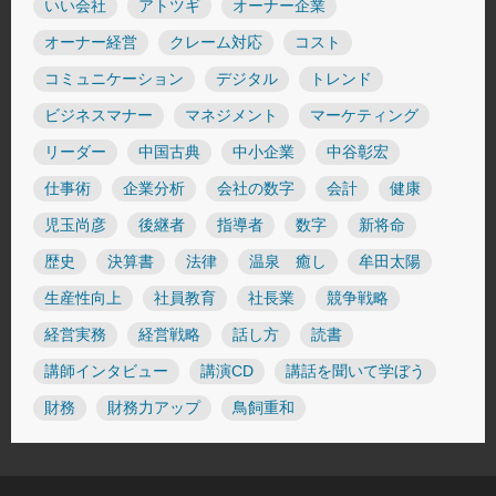
いい会社
アトツギ
オーナー企業
オーナー経営
クレーム対応
コスト
コミュニケーション
デジタル
トレンド
ビジネスマナー
マネジメント
マーケティング
リーダー
中国古典
中小企業
中谷彰宏
仕事術
企業分析
会社の数字
会計
健康
児玉尚彦
後継者
指導者
数字
新将命
歴史
決算書
法律
温泉 癒し
牟田太陽
生産性向上
社員教育
社長業
競争戦略
経営実務
経営戦略
話し方
読書
講師インタビュー
講演CD
講話を聞いて学ぼう
財務
財務力アップ
鳥飼重和