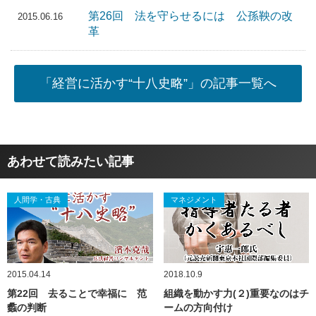
第26回 法を守らせるには 公孫鞅の改
2015.06.16
革
「経営に活かす“十八史略”」の記事一覧へ
あわせて読みたい記事
人間学・古典
マネジメント
2015.04.14
2018.10.9
第22回 去ることで幸福に 范
組織を動かす力(２)重要なのはチ
蠡の判断
ームの方向付け