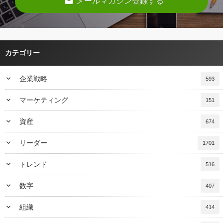
email
メールマガジン登録する
カテゴリー
keyboard_arrow_down
企業戦略
593
keyboard_arrow_down
マーケティング
151
keyboard_arrow_down
資産
674
keyboard_arrow_down
リーダー
1701
keyboard_arrow_down
トレンド
516
keyboard_arrow_down
数字
407
keyboard_arrow_down
組織
414