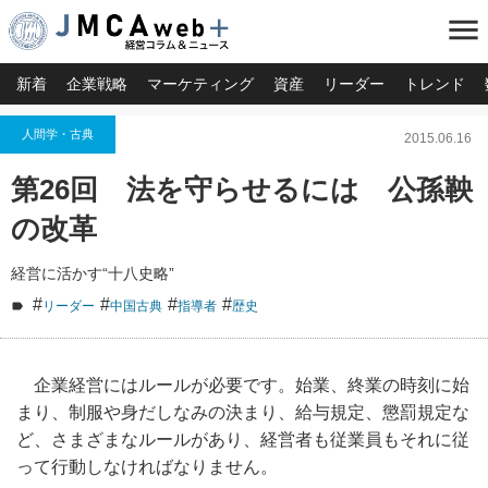
menu
新着
企業戦略
マーケティング
資産
リーダー
トレンド
人間学・古典
2015.06.16
第26回 法を守らせるには 公孫鞅
の改革
経営に活かす“十八史略”
#
#
#
#
リーダー
中国古典
指導者
歴史
企業経営にはルールが必要です。始業、終業の時刻に始
まり、制服や身だしなみの決まり、給与規定、懲罰規定な
ど、さまざまなルールがあり、経営者も従業員もそれに従
って行動しなければなりません。