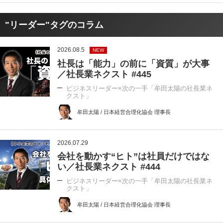
"リーダー"タグのコラム
2026.08.5
NEW
社長は「能力」の前に「資質」が大事
／社長業ネクスト #445
ビジネスリーダー×次の一手「牟田太陽の社長業ネ
クスト」
牟田太陽 / 日本経営合理化協会 理事長
2026.07.29
会社を動かす“ヒト”は社員だけではな
い／社長業ネクスト #444
ビジネスリーダー×次の一手「牟田太陽の社長業ネ
クスト」
牟田太陽 / 日本経営合理化協会 理事長