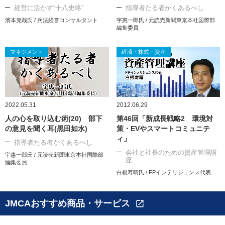
経営に活かす“十八史略”
指導者たる者かくあるべし
濱本克哉氏 / 兵法経営コンサルタント
宇惠一郎氏 / 元読売新聞東京本社国際部
編集委員
マネジメント
経済・株式・資産
2022.05.31
2012.06.29
人の心を取り込む術(20) 部下
第46回「新成長戦略2 環境対
の意見を聞く耳(黒田如水)
策・EVやスマートコミュニテ
ィ」
指導者たる者かくあるべし
会社と社長のための資産管理講
宇惠一郎氏 / 元読売新聞東京本社国際部
座
編集委員
白根寿晴氏 / FPインテリジェンス代表
JMCAおすすめ商品・サービス
open_in_new