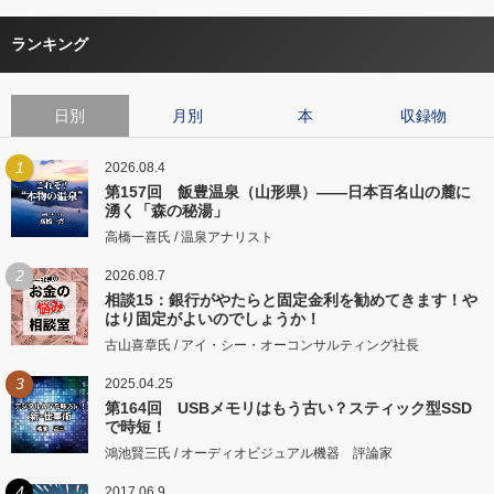
ランキング
日別
月別
本
収録物
1
2026.08.4
第157回 飯豊温泉（山形県）――日本百名山の麓に
湧く「森の秘湯」
高橋一喜氏 / 温泉アナリスト
2
2026.08.7
相談15：銀行がやたらと固定金利を勧めてきます！や
はり固定がよいのでしょうか！
古山喜章氏 / アイ・シー・オーコンサルティング社長
3
2025.04.25
第164回 USBメモリはもう古い？スティック型SSD
で時短！
鴻池賢三氏 / オーディオビジュアル機器 評論家
4
2017.06.9