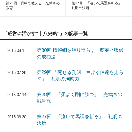
第25回 背中で教える 光武帝の
第27回 「泣いて馬謖を斬る」
教育
孔明の決断
「経営に活かす“十八史略”」の記事一覧
第30回 情報網を張り巡らす 蘇秦と張儀
2015.08.11
の成功法
第29回 「死せる孔明、生ける仲達を走ら
2015.07.28
す」 孔明の洞察力
第28回 「柔よく剛に勝つ」 光武帝の
2015.07.14
戦争観
第27回 「泣いて馬謖を斬る」 孔明の
2015.06.30
決断