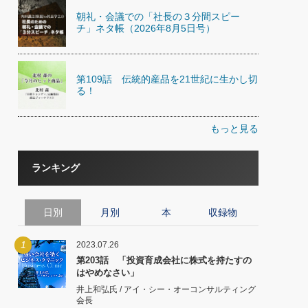
朝礼・会議での「社長の３分間スピー
チ」ネタ帳（2026年8月5日号）
第109話 伝統的産品を21世紀に生かし切
る！
もっと見る
ランキング
日別
月別
本
収録物
1
2023.07.26
第203話 「投資育成会社に株式を持たすの
はやめなさい」
井上和弘氏 / アイ・シー・オーコンサルティング
会長