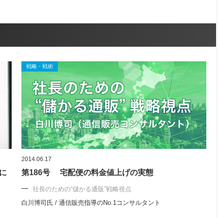
戦略・戦術
2014.06.17
に
第186号 宅配便の料金値上げの実態
社長のための“儲かる通販”戦略視点
白川博司氏 / 通信販売指導のNo.1コンサルタント