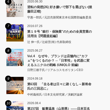
6
2020.06.30
逆転の発想(26) 好き嫌いで部下を選ばない(後
藤田正晴)
宇惠一郎氏 / 元読売新聞東京本社国際部編集委員
7
2016.07.26
第１９号 "銀行・保険業"のための全員営業の
活用法【問題提起編】
辻 伸一氏 / 辻経営(有) 代表取締役
8
2025.06.27
Vol.4 なぜ今、ブランドは店舗内に“カフ
ェ”をつくるのか？ ─「日常性」を武器に変
えるユニクロの戦略 (UNIQLO 前編)
日野江都子氏 / リアルコスモポリタンCEO
9
2024.09.18
第63回 「去る者は日々に疎くなし～新将命
氏の三回忌に」
中村義裕氏 / 日本文化研究家／演劇評論家
10
2026.08.4
第157回 飯豊温泉（山形県）――日本百名