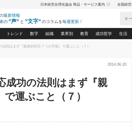
launch
日本経営合理化協会 商品・サービス案内
全国経営
の
最新情報
”声”
”文字”
家
の
と
のコラムを
毎週更新！
トレンド
数字
組織
業界別
教育
成功哲学
生活
功の法則はまず『親身的対応７つの手順』で運ぶこと（７）
る仕組みづくり講座(12)
産を守る一手(171)
ーワンで勝ち残る企業風土づくり(54)
《ニューヨーク発》ビジネスリーダーの先読み: 最新トレンド
オーナー社長の「お金の悩み相談室」(14)
「賃金の誤解」(135)
なぜ、トヨタ式で会社が伸びるのか？(
“出来る”管理職の条件(62)
中国哲学に学ぶ 不
おの
と戦略拠点(9)
(50)
2014.06.20
ーバル経営者は知ってい
(39)
スリーダー×次の一手「牟田太陽の社長業ネクスト」
おカネが残る決算書にするために、やっておきたいこと(
中小企業の新たな法律リスク(178)
売れる住宅を創る 100の視点(100)
あなただからお願いしたいと
令和時代の「社長の
”(9)
「社長の繁盛トレンド通信」(90)
デジ
向(204)
会社を守り抜くための緊急対策(100)
職場の生産性を下げるハラスメントの予防策(1
大久保一彦の“流行る”お店の仕組みづく
クレーム対応 実践マニュアル
先人の名句名言の教
対応成功の法則はまず『親
トル・F・グジバチの『経営戦略の新常識』(12)
北村森の「今月のヒット商品」(109)
リーダ
2026.08.5
2026.08.5
2
る経営」の極意
、決めておきたい、知っておきたい、やってお
強い決算書の会社はココが違う！(36)
賃金決定の定石(68)
柿内幸夫─社長のための現場改善(174
クレーム対応の新知識と新常
渡部昇一の「日本の
第109話 伝統的産品を21世紀
第86回 「言葉狩り」
ジオジャパンの成功要因と
る者かくあるべし(635)
次の売れ筋をつかむ術(102)
ワイ
』で運ぶこと（７）
に生かし切る！
が
損益分岐点を下げる、Ｐ／Ｌ不況時代の新戦略(12)
顧客・社員・社会から支持される「ウェルビ
デキル社員に育てる！ 社員
経営に活かす“十八史
の資産管理講座(95)
会議での「社長の３分間スピーチ」ネタ帳(159)
社長のメシの種 4.0(206)
門」(23)
必読
新・会計経営と実学(37)
東川鷹年の「中小企業の人育
略(77)
53)
「経営知になる考え方」(57)
眼と耳
間
決算書の“見える化”術(12)
業績アップにつながる！ワン
月5
ブランド戦略(39)
なたにお願いしたいと思われる「一流の仕事術」(28)
社長の
賢い社長の「経理財務の見どころ・勘どころ・ツッコ
欧米資産家に学ぶ二世教育(1
ぐせ経営哲学(100)
ろ」(149)
米国