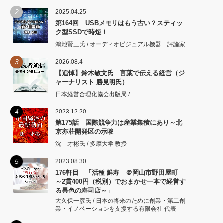
2
2025.04.25
第164回 USBメモリはもう古い？スティッ
ク型SSDで時短！
鴻池賢三氏 / オーディオビジュアル機器 評論家
3
2026.08.4
【追悼】鈴木敏文氏 言葉で伝える経営（ジ
ャーナリスト 勝見明氏）
日本経営合理化協会出版局 /
4
2023.12.20
第175話 国際競争力は産業集積にあり～北
京亦荘開発区の示唆
沈 才彬氏 / 多摩大学 教授
5
2023.08.30
176軒目 「活種 鮮寿 ＠岡山市野田屋町
～2貫400円（税別）でおまかせ一本で経営す
る異色の寿司店～」
大久保一彦氏 / 日本の将来のために創業・第二創
業・イノベーションを支援する有限会社 代表