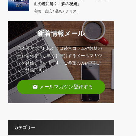
山の麓に湧く「森の秘湯」
高橋一喜氏 / 温泉アナリスト
新着情報メール
日本経営合理化協会では経営コラムや教材の
最新情報をいち早くお届けするメールマガジ
ンを発信しております。ご希望の方は下記よ
りご登録下さい。
email
メールマガジン登録する
カテゴリー