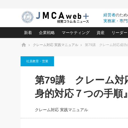
経営者
のため
実務家・専門
新着
企業戦略
マーケティング
資産
リーダー
ホーム
クレーム対応 実践マニュアル
第79講 クレーム対応成
中小企業の「１位づくり」戦略(96)
ネット戦略成功の秘訣 圧倒的に儲か
あなたの会社と資
オンリ
社員教育・営業
利益を最大化する「業務改善」横田尚哉氏(5)
ビジネスを一瞬で制する！一流グロ
どうなる金融業界
ビジネ
る“社長の戦略印象リスクマネジメント
(446)
強い会社を築く ビジネス・クリニック(240)
中国経済の最新動
第79講 クレーム
ロングセラーの玉手箱(9)
ピョー
2026.08.7
日本レーザー「人を大切にしながら利益を上げ
事業承継の前に
第153回「内需企業があっとい
(3)
大復活＆快進撃！ユニバーサルスタ
きたいコト(12)
指導者た
身的対応７つの手順
う間にグローバル成長企業に」
は(5)
FOOD & LIFE COMPANIES
武器としてのM&A入門(3)
会社と社長のため
朝礼・
2026.08.5
最高の自分を表現する 成功イメージ戦
社長のための“儲かる通販”戦略視点(151)
深読み企業分析(1
楠木建の
朝礼・会議での「社長の３分
クレーム対応 実践マニュアル
スピーチ」ネタ帳（2026年8
酒井光雄 成功事例に学ぶ繁栄企業の
日号）
継続経営 百話百行(85)
次もあ
野田久美子 香港ビジネス成功法(10)
社長の口