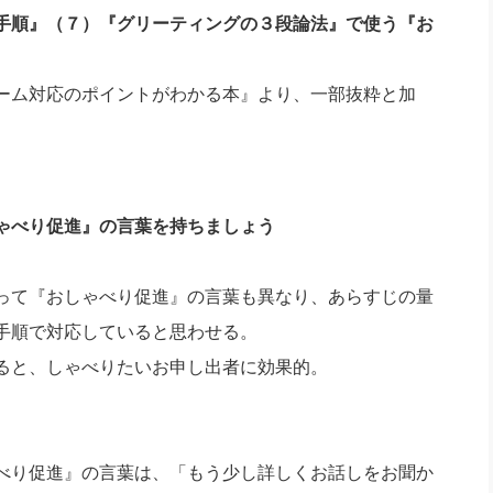
社長のための“全員営業”(30
手順』（７）『グリーティングの３段論法』で使う『お
腕をつくる 人と組織を動かす(200)
銀行交渉はこうしなさい！(12)
高橋一
行動科学マネジメント(5)
の社長のビジョン実現道場(10)
ーム対応のポイントがわかる本』より、一部抜粋と加
ゃべり促進』の言葉を持ちましょう
って『おしゃべり促進』の言葉も異なり、あらすじの量
手順で対応していると思わせる。
ると、しゃべりたいお申し出者に効果的。
べり促進』の言葉は、「もう少し詳しくお話しをお聞か