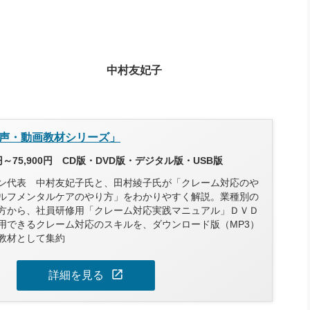
中村友妃子
声・動画教材シリーズ」
円～75,900円 CD版・DVD版・デジタル版・USB版
ン代表 中村友妃子氏と、田村綾子氏が「クレーム対応のや
ルフメンタルケアのやり方」をわかりやすく解説。業種別の
方から、社員研修用「クレーム対応実践マニュアル」ＤＶＤ
用できるクレーム対応のスキルを、ダウンロード版（MP3）
教材として集約
open_in_new
詳細を見る