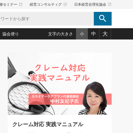
launch
launch
launch
者セミナー
経営コンサルティグ
日本経営合理化協会
search
大
中
協会便り
文字の大きさ
小
5)
況は会社守成の好機(38)
ころ心平の ──社長のための「か・ら・だマネジメント」
「愛読者通信」著者インタビュー(44)
34)
思われる 気配りの達人(127)
人間力の磨き方」(86)
ビジネス見聞録 経営ニュース(100)
タルＡＶを味方に！新・仕事術(180)
0)
り(210)
(92)
え 東洋思想に学ぶ経営学(132)
作間信司の経営無形庵(けいえいむぎょうあん)(166)
ー脳の鍛え方(32)
もっとみる
026.08.5
)
識(57)
指導者たち」(32)
経営セミナー情報局(1)
社長は「能力」の前に「資質」
ンを楽しむ基礎レッスン(12)
大事／社長業ネクスト #445
ーイング経営入
教育の決め手(203)
略”(30)
繁栄への着眼点 牟田太陽(76)
！社長が読むべき今月の4冊(88)
て」(38)
講話を聞いて学ぼう 実学・耳学・磨く「ミミガク」のすすめ
で楽しむ読書術(162)
(7)
ランク上の手紙・メール術(100)
「氣」(30)
クレーム対応 実践マニュアル
ミどこ
00)
スポーツ・ビジネスに学ぶ心理学(98)