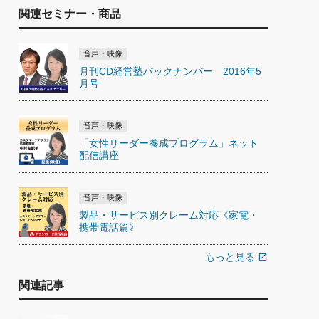
関連セミナー・商品
音声・映像
月刊CD経営塾バックナンバー 2016年5
月号
音声・映像
「女性リーダー養成プログラム」ネット
配信講座
音声・映像
製品・サービス別クレーム対応《家電・
携帯電話篇》
もっと見る
open_in_new
関連記事