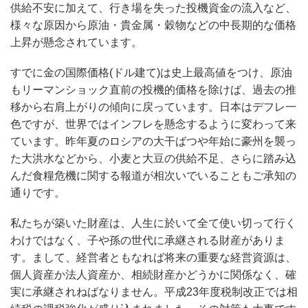
供給不安に加えて、行き場を失った投機資金の流入など、
様々な原因から原油・貴金属・穀物などの中長期的な価格
上昇が懸念されています。
すでに金の国際価格
(
ドル建て
)
は史上最高値をつけ、原油
もリーマンショック直前の投機的価格を除けば、過去の推
移から右肩上がりの傾向に戻っています。日本はデフレ一
色ですが、世界ではインフレを懸念するように変わって来
ています。昨年夏のロシアの大干ばつや年始に豪州を襲っ
た大洪水などから、小麦と大豆の供給不足、さらに踏み込
んだ食糧危機に関する報道が相次いでいることもご承知の
通りです。
私たちが築いた財産は、人生に於いて全て使い切って行く
わけではなく、子や孫の世代に承継される財産がありま
す。まして、経営者ともなれば将来の重要な経営資源は、
個人資産か法人資産か、相続財産かどうかに関係なく、確
実に承継されねばなりません。平成
23
年度税制改正では相