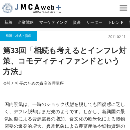
menu
新着
企業戦略
マーケティング
資産
リーダー
トレンド
経済・株式・資産
2011.02.11
第33回「相続も考えるとインフレ対
策、コモディティファンドという
方法」
会社と社長のための資産管理講座
国内景気は、一時のショック状態を脱しても回復感に乏し
く、デフレ脱却はまだ先のようです。しかし、新興国の景
気回復による資源需要の増加、食文化の欧米化による穀物
需要の爆発的増大、異常気象による農畜産品や鉱物資源の