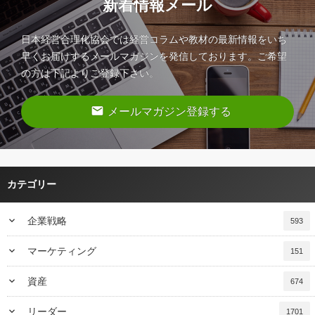
新着情報メール
日本経営合理化協会では経営コラムや教材の最新情報をいち
早くお届けするメールマガジンを発信しております。ご希望
の方は下記よりご登録下さい。
email
メールマガジン登録する
カテゴリー
keyboard_arrow_down
企業戦略
593
keyboard_arrow_down
マーケティング
151
keyboard_arrow_down
資産
674
keyboard_arrow_down
リーダー
1701