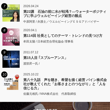
7
2026.04.24
第22講 石油の前に水が枯渇？―ウォーターポジティ
ブに学ぶウェルビーイング経営の観点
中原阿里 / 弁護士／ウエルビーイングＥＳＧアドバイザー
8
2020.04.1
第114回 社長としてのテーマ・トレンドの見つけ方
牟田太陽 / 日本経営合理化協会 理事長
9
2011.07.12
第15人目 ｢スプルーアンス」
渡部昇一氏 /
10
2025.10.22
第八十九話 声を聴き、希望を描く経営 パイン株式会
社が教えてくれた「お客さまとのつながり」と「人を
信じる力」
佐藤元相氏 / NNA株式会社 代表取締役