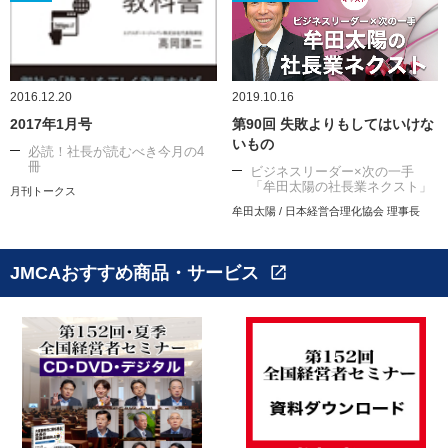
2016.12.20
2019.10.16
2017年1月号
第90回 失敗よりもしてはいけな
いもの
必読！社長が読むべき今月の4
冊
ビジネスリーダー×次の一手
「牟田太陽の社長業ネクスト」
月刊トークス
牟田太陽 / 日本経営合理化協会 理事長
JMCAおすすめ商品・サービス
open_in_new