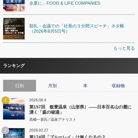
企業に」FOOD & LIFE COMPANIES
朝礼・会議での「社長の３分間スピーチ」ネタ帳
（2026年8月5日号）
もっと見る
ランキング
日別
月別
本
収録物
1
2026.08.4
第157回 飯豊温泉（山形県）――日本百名山の麓に
湧く「森の秘湯」
高橋一喜氏 / 温泉アナリスト
2
2026.02.27
第174回「ブルーレイ」は無くなるの？