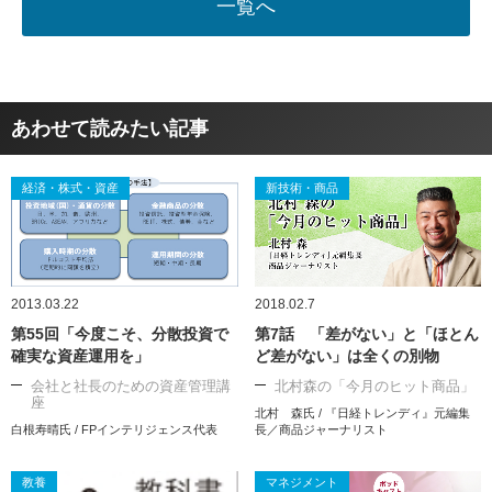
一覧へ
あわせて読みたい記事
経済・株式・資産
新技術・商品
2013.03.22
2018.02.7
第55回「今度こそ、分散投資で
第7話 「差がない」と「ほとん
確実な資産運用を」
ど差がない」は全くの別物
会社と社長のための資産管理講
北村森の「今月のヒット商品」
座
北村 森氏 / 『日経トレンディ』元編集
白根寿晴氏 / FPインテリジェンス代表
長／商品ジャーナリスト
教養
マネジメント