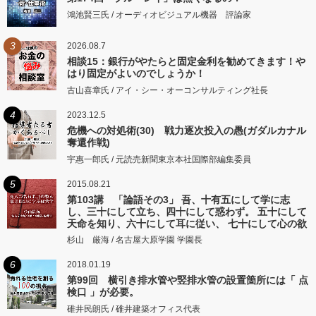
鴻池賢三氏 / オーディオビジュアル機器 評論家
3
2026.08.7
相談15：銀行がやたらと固定金利を勧めてきます！や
はり固定がよいのでしょうか！
古山喜章氏 / アイ・シー・オーコンサルティング社長
4
2023.12.5
危機への対処術(30) 戦力逐次投入の愚(ガダルカナル
奪還作戦)
宇惠一郎氏 / 元読売新聞東京本社国際部編集委員
5
2015.08.21
第103講 「論語その3」 吾、十有五にして学に志
し、三十にして立ち、四十にして惑わず。 五十にして
天命を知り、六十にして耳に従い、 七十にして心の欲
するところに従いて矩をこえず。
杉山 厳海 / 名古屋大原学園 学園長
6
2018.01.19
第99回 横引き排水管や竪排水管の設置箇所には「 点
検口 」が必要。
碓井民朗氏 / 碓井建築オフィス代表