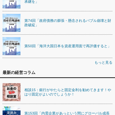
承継を」
第74回「政府債務の膨張・懸念されるバブル崩壊と財
政破綻」
第50回「海洋大国日本を資産運用面で再評価すると」
もっと見る
最新の経営コラム
相談15：銀行がやたらと固定金利を勧めてきます！や
はり固定がよいのでしょうか！
第153回「内需企業があっという間にグローバル成長