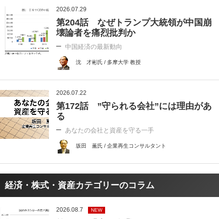
2026.07.29
第204話 なぜトランプ大統領が中国崩
壊論者を痛烈批判か
中国経済の最新動向
沈 才彬氏 / 多摩大学 教授
2026.07.22
第172話 ”守られる会社”には理由があ
る
あなたの会社と資産を守る一手
坂田 薫氏 / 企業再生コンサルタント
経済・株式・資産カテゴリーのコラム
2026.08.7
NEW