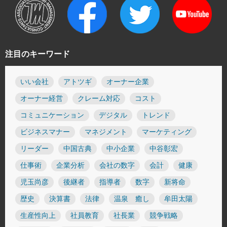
注目のキーワード
いい会社
アトツギ
オーナー企業
オーナー経営
クレーム対応
コスト
コミュニケーション
デジタル
トレンド
ビジネスマナー
マネジメント
マーケティング
リーダー
中国古典
中小企業
中谷彰宏
仕事術
企業分析
会社の数字
会計
健康
児玉尚彦
後継者
指導者
数字
新将命
歴史
決算書
法律
温泉 癒し
牟田太陽
生産性向上
社員教育
社長業
競争戦略