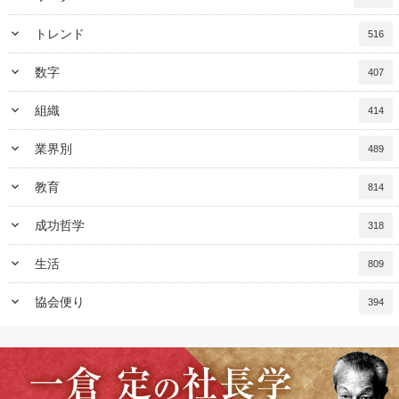
keyboard_arrow_down
トレンド
516
keyboard_arrow_down
数字
407
keyboard_arrow_down
組織
414
keyboard_arrow_down
業界別
489
keyboard_arrow_down
教育
814
keyboard_arrow_down
成功哲学
318
keyboard_arrow_down
生活
809
keyboard_arrow_down
協会便り
394