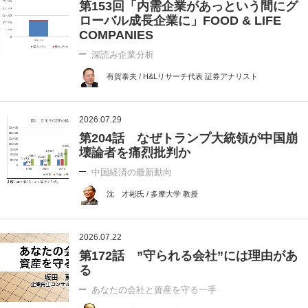
第153回「内需企業があっという間にグ
ローバル成長企業に」FOOD & LIFE
COMPANIES
深読み企業分析
有賀泰夫 / H&Lリサーチ代表 証券アナリスト
2026.07.29
第204話 なぜトランプ大統領が中国崩
壊論者を痛烈批判か
中国経済の最新動向
沈 才彬氏 / 多摩大学 教授
2026.07.22
第172話 ”守られる会社”には理由があ
る
あなたの会社と資産を守る一手