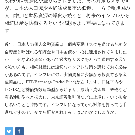
続税の課税強化が盛り込まれました。その対策も大事です
が、日本の人口減少や経済成長率の低迷、一方で新興国の
人口増加と世界資源の爆食が続くと、将来のインフレから
相続財産を防衛するという発想もより重要になってきま
す。
近年、日本人の個人金融資産は、価格変動リスクを避けるため安
全資産と呼ばれる預貯金や日本国債を中心に運用されてきました
が、十分な老後資金があって過大なリスクをとって運用する必要
がない方も、相続財産には適切なインフレ対策を講じておく必要
があるのです。
インフレに強い実物資産に少額から投資できる金
融商品に、
ETF(Exchange Traded Fund)
があります。日経平均や
TOPIX
など株価指数連動型から始まり、原油・貴金属・穀物など
商品連動型へと拡大し、東京証券取引所などに上場していて換金
し易いことも特徴です。インフレになってから対策を打っても手
遅れですので、今から研究されてみてはいかがでしょうか。