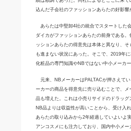
績は順調であった。同社によるとここに来ての
込んだ子会社のファッションあらたの好影響
あらたは中堅卸4社の統合でスタートした会
ダイカがファッションあらたの前身である。
ッションあらたの得意先は本体と異なり、そ
も進まない状況にあった。そこで、2019年
化粧品の専門知識やNBではない中小メーカ
元来、NBメーカーはPALTACが押さえて
ーカーの商品を得意先に売り込むことで、メ
品も増えた。これは小売りサイドのドラッグ
NB品よりは収益性が高いことから、受け入
あらたの取り込みから2年経過していよいよ
アンコスメにも注力しており、国内中小メー