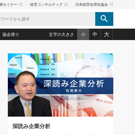
launch
launch
launch
者セミナー
経営コンサルティグ
日本経営合理化協会
search
大
中
協会便り
文字の大きさ
小
5)
況は会社守成の好機(38)
ころ心平の ──社長のための「か・ら・だマネジメント」
「愛読者通信」著者インタビュー(44)
34)
思われる 気配りの達人(127)
人間力の磨き方」(86)
ビジネス見聞録 経営ニュース(100)
タルＡＶを味方に！新・仕事術(180)
0)
り(210)
(92)
え 東洋思想に学ぶ経営学(132)
作間信司の経営無形庵(けいえいむぎょうあん)(166)
ー脳の鍛え方(32)
もっとみる
026.08.5
)
識(57)
指導者たち」(32)
経営セミナー情報局(1)
86回 「言葉狩り」
ンを楽しむ基礎レッスン(12)
ーイング経営入
教育の決め手(203)
略”(30)
繁栄への着眼点 牟田太陽(76)
！社長が読むべき今月の4冊(88)
て」(38)
講話を聞いて学ぼう 実学・耳学・磨く「ミミガク」のすすめ
で楽しむ読書術(162)
(7)
ランク上の手紙・メール術(100)
「氣」(30)
深読み企業分析
ミどこ
00)
スポーツ・ビジネスに学ぶ心理学(98)