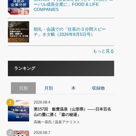
ーバル成長企業に」FOOD & LIFE
COMPANIES
朝礼・会議での「社長の３分間スピー
チ」ネタ帳（2026年8月5日号）
もっと見る
ランキング
日別
月別
本
収録物
1
2026.08.4
第157回 飯豊温泉（山形県）――日本百名
山の麓に湧く「森の秘湯」
高橋一喜氏 / 温泉アナリスト
2
2026.08.7