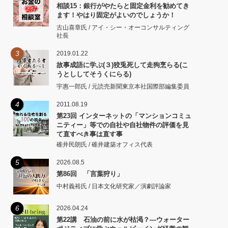
相談15：銀行がやたらと固定金利を勧めてき
ます！やはり固定がよいのでしょうか！
古山喜章氏 / アイ・シー・オーコンサルティング
社長
3
2019.01.22
故事成語に学ぶ(３)狡兎死して走狗烹らる(こ
うとししてそうくにらる)
宇惠一郎氏 / 元読売新聞東京本社国際部編集委員
4
2011.08.19
第23回 インターネットの「マンションコミュ
ニティー」等での自社や自社物件の評価を見
て直すべき事は直す事
碓井民朗氏 / 碓井建築オフィス代表
5
2026.08.5
第86回 「言葉狩り」
中村義裕氏 / 日本文化研究家／演劇評論家
6
2026.04.24
第22講 石油の前に水が枯渇？―ウォーター