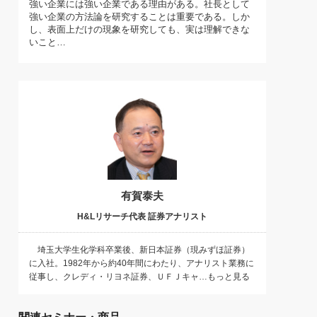
強い企業には強い企業である理由がある。社長として
)
強い企業の方法論を研究することは重要である。しか
喜の『これぞ！"本物の温泉"』(157)
し、表面上だけの現象を研究しても、実は理解できな
いこと…
有賀泰夫
H&Lリサーチ代表 証券アナリスト
埼玉大学生化学科卒業後、新日本証券（現みずほ証券）
に入社。1982年から約40年間にわたり、アナリスト業務に
従事し、クレディ・リヨネ証券、ＵＦＪキャ…もっと見る