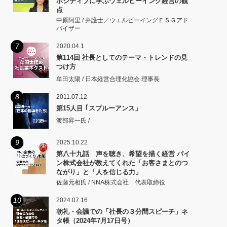
ポジティブに学ぶウェルビーイング経営の観
点
中原阿里 / 弁護士／ウエルビーイングＥＳＧアド
バイザー
7
2020.04.1
第114回 社長としてのテーマ・トレンドの見
つけ方
牟田太陽 / 日本経営合理化協会 理事長
8
2011.07.12
第15人目 ｢スプルーアンス」
渡部昇一氏 /
9
2025.10.22
第八十九話 声を聴き、希望を描く経営 パイ
ン株式会社が教えてくれた「お客さまとのつ
ながり」と「人を信じる力」
佐藤元相氏 / NNA株式会社 代表取締役
10
2024.07.16
朝礼・会議での「社長の３分間スピーチ」ネ
タ帳（2024年7月17日号）