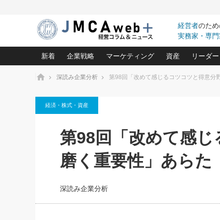
経営者
のため
実務家・専門
新着
企業戦略
マーケティング
資産
リーダー
ホーム
深読み企業分析
第98回「改めて感じるコツコツと得意分
中小企業の「１位づくり」戦略(96)
ネット戦略成功の秘訣 圧倒的に儲か
あなたの会社と資
オンリ
経済・株式・資産
利益を最大化する「業務改善」横田尚哉氏(5)
ビジネスを一瞬で制する！一流グロ
どうなる金融業界
ビジネ
る“社長の戦略印象リスクマネジメント
(446)
強い会社を築く ビジネス・クリニック(240)
中国経済の最新動
第98回「改めて感
ロングセラーの玉手箱(9)
ピョー
2026.08.7
2026.08.7
日本レーザー「人を大切にしながら利益を上げ
事業承継の前に
相談15：銀行がやたらと固定金
第153回「内需企業があっと
(3)
大復活＆快進撃！ユニバーサルスタ
きたいコト(12)
指導者た
磨く重要性」あらた
利を勧めてきます！やはり固定
う間にグローバル成長企業に
は(5)
がよいのでしょうか！
FOOD & LIFE COMPANIES
武器としてのM&A入門(3)
会社と社長のため
朝礼・
最高の自分を表現する 成功イメージ戦
社長のための“儲かる通販”戦略視点(151)
深読み企業分析(1
楠木建の
深読み企業分析
酒井光雄 成功事例に学ぶ繁栄企業の
継続経営 百話百行(85)
次もあ
野田久美子 香港ビジネス成功法(10)
社長の口