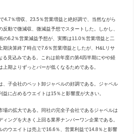
4.7％増収、23.5％営業増益と絶好調で、当然ながら
の反動で微減収、微減益予想でスタートした。しかし、
6.2％営業減益予想が、実際は11.0％営業増益と二
期決算終了時点で7.6％営業増益としたが、H&Lリサ
となる見込みである。これは前年度の第4四半期にやや経
は上期よりずっとバーが低くなるためである。
は、子会社のペット卸ジャペルの好調である。ジャペル
利益に占めるウエイトは15％と影響度が大きい。
市場の拡大である。同社の完全子会社であるジャペルは
ディングを大きく上回る業界ナンバーワン企業である。
ウエイトは売上で16.6％、営業利益で14.8％と影響