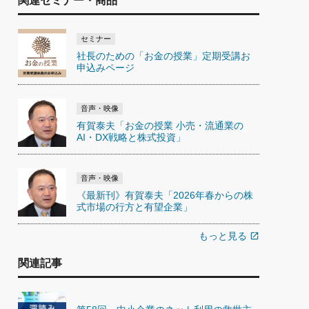
関連セミナー・商品
セミナー
社長のための「お金の授業」定期受講お
申込みページ
音声・映像
有賀泰夫「お金の授業 小売・流通業の
AI・DX戦略と株式投資」
音声・映像
《最新刊》有賀泰夫「2026年春からの株
式市場の行方と有望企業」
もっと見る
open_in_new
関連記事