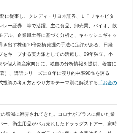
社長のための“全員営業”(30
腕をつくる 人と組織を動かす(200)
銀行交渉はこうしなさい！(12)
高橋一
行動科学マネジメント(5)
ト業務に従事し、クレディ・リヨネ証券、ＵＦＪキャピタ
の社長のビジョン実現道場(10)
ンレー証券…等で活躍。主に食品、卸売業、バイオ、飲
モデル、企業風土等に基づく分析と、キャッシュギャッ
導き出す株価10倍銘柄発掘の手法に定評がある。日経
プをキープする実力派としての活躍し、09年独立。小
資家や個人資産家向けに、独自の分析情報を提供。著書に
著）、講話シリーズに８年に渡り的中率90％を誇る
式投資の考え方とやり方をテーマ別に解説する
「お金の
。
の増減に翻弄されてきた。コロナがプラスに働いた業
パー、衛生用品がバカ売れしたドラッグストアー、家時