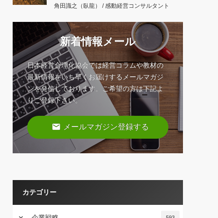
角田識之（臥龍） / 感動経営コンサルタント
新着情報メール
日本経営合理化協会では経営コラムや教材の
最新情報をいち早くお届けするメールマガジ
ンを発信しております。ご希望の方は下記よ
りご登録下さい。
email
メールマガジン登録する
カテゴリー
keyboard_arrow_down
企業戦略
593