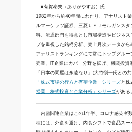
■有賀泰夫（ありがやすお）氏
社長の右
1982年から約40年間にわたり、アナリス
酒井英之
ルマーケッツ証券、三菱ＵＦＪモルガンスタ
料、流通部門を得意とし市場構造やビジネス
プを重視した銘柄分析、売上月次データから
アナリストランキングにて常にトップグルー
売業、IT企業にカバー分野を拡げ、機関投
「日本の問屋は永遠なり」(大竹愼一氏との共
「株式市場の行方と有望企業」シリーズ
と株
授業 株式投資と企業分析」シリーズ
がある
内需関連企業はこの1年半、コロナ感染者数
種には、外食を避け、内食シフトで食品スー