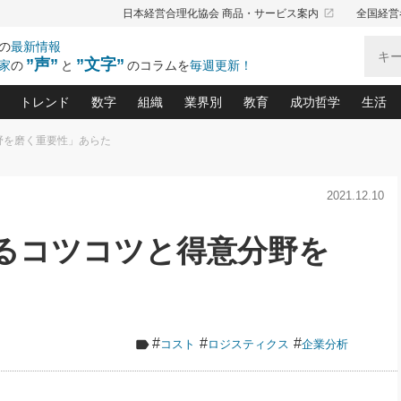
launch
日本経営合理化協会 商品・サービス案内
全国経営
の
最新情報
”声”
”文字”
家
の
と
のコラムを
毎週更新！
トレンド
数字
組織
業界別
教育
成功哲学
生活
野を磨く重要性」あらた
る仕組みづくり講座(12)
産を守る一手(171)
ーワンで勝ち残る企業風土づくり(54)
《ニューヨーク発》ビジネスリーダーの先読み: 最新トレンド
オーナー社長の「お金の悩み相談室」(15)
「賃金の誤解」(135)
なぜ、トヨタ式で会社が伸びるのか？(
“出来る”管理職の条件(62)
中国哲学に学ぶ 不
おの
と戦略拠点(9)
(50)
2021.12.10
ーバル経営者は知ってい
(39)
スリーダー×次の一手「牟田太陽の社長業ネクスト」
おカネが残る決算書にするために、やっておきたいこと(
中小企業の新たな法律リスク(178)
売れる住宅を創る 100の視点(100)
あなただからお願いしたいと
令和時代の「社長の
”(9)
「社長の繁盛トレンド通信」(90)
デジ
向(204)
会社を守り抜くための緊急対策(100)
職場の生産性を下げるハラスメントの予防策(1
大久保一彦の“流行る”お店の仕組みづく
クレーム対応 実践マニュアル
先人の名句名言の教
じるコツコツと得意分野を
トル・F・グジバチの『経営戦略の新常識』(12)
北村森の「今月のヒット商品」(109)
リーダ
2026.08.5
2
る経営」の極意
、決めておきたい、知っておきたい、やってお
強い決算書の会社はココが違う！(36)
賃金決定の定石(68)
柿内幸夫─社長のための現場改善(174
クレーム対応の新知識と新常
渡部昇一の「日本の
い
第109話 伝統的産品を21世紀
第
ジオジャパンの成功要因と
る者かくあるべし(635)
次の売れ筋をつかむ術(102)
ワイ
」
に生かし切る！
損益分岐点を下げる、Ｐ／Ｌ不況時代の新戦略(12)
顧客・社員・社会から支持される「ウェルビ
デキル社員に育てる！ 社員
経営に活かす“十八史
の資産管理講座(95)
会議での「社長の３分間スピーチ」ネタ帳(159)
社長のメシの種 4.0(206)
門」(23)
必読
2026.08.5
新・会計経営と実学(37)
東川鷹年の「中小企業の人育
略(77)
53)
「経営知になる考え方」(57)
眼と耳
朝礼・会議での「社長の３分間
#
#
#
コスト
ロジスティクス
企業分析
決算書の“見える化”術(12)
業績アップにつながる！ワン
スピーチ」ネタ帳（2026年8月5
ブランド戦略(39)
日号）
なたにお願いしたいと思われる「一流の仕事術」(28)
社長の
賢い社長の「経理財務の見どころ・勘どころ・ツッコ
欧米資産家に学ぶ二世教育(1
ぐせ経営哲学(100)
ろ」(149)
米国