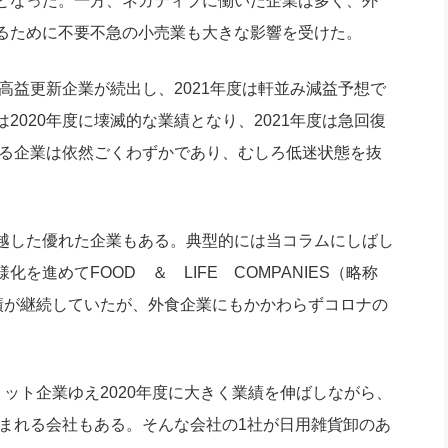
となった。一方、ネガティブに働いた企業は多く、外
るために不要不急の小売業も大きな影響を受けた。
高益更新企業が続出し、2021年度は軒並み減益予想で
2020年度に壊滅的な業績となり、2021年度は急回復
える企業は依然ごくわずかであり、むしろ低迷状態を抜
越した優れた企業もある。典型的には当コラムにしばし
進めてFOOD ＆ LIFE COMPANIES（略称
績が継続していたが、外食企業にもかかわらずコロナの
ット企業ゆえ2020年度に大きく業績を伸ばしながら、
込まれる会社もある。そんな会社の1社が日用雑貨卸のあ