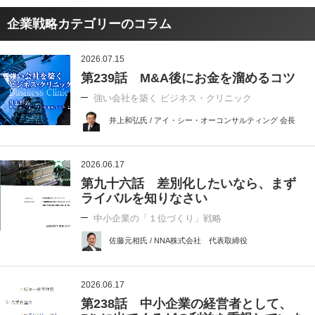
企業戦略カテゴリーのコラム
2026.07.15
第239話 M&A後にお金を溜めるコツ
強い会社を築く ビジネス・クリニック
井上和弘氏 / アイ・シー・オーコンサルティング 会長
2026.06.17
第九十六話 差別化したいなら、まず
ライバルを知りなさい
中小企業の「１位づくり」戦略
佐藤元相氏 / NNA株式会社 代表取締役
2026.06.17
第238話 中小企業の経営者として、