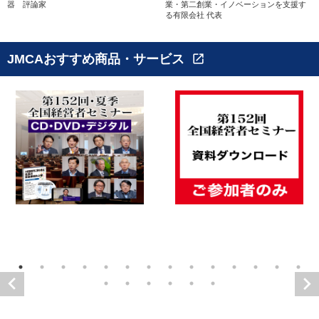
器 評論家
業・第二創業・イノベーションを支援す
る有限会社 代表
JMCAおすすめ商品・サービス
open_in_new