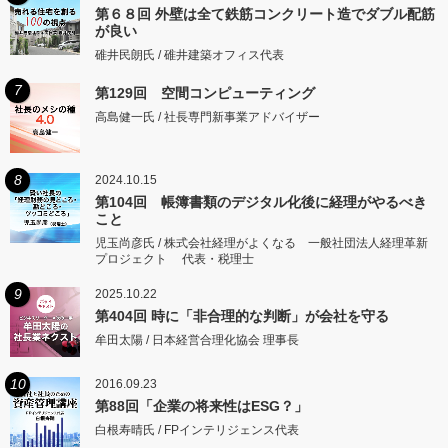
第６８回 外壁は全て鉄筋コンクリート造でダブル配筋
が良い
碓井民朗氏 / 碓井建築オフィス代表
7
第129回 空間コンピューティング
高島健一氏 / 社長専門新事業アドバイザー
8
2024.10.15
第104回 帳簿書類のデジタル化後に経理がやるべき
こと
児玉尚彦氏 / 株式会社経理がよくなる 一般社団法人経理革新
プロジェクト 代表・税理士
9
2025.10.22
第404回 時に「非合理的な判断」が会社を守る
牟田太陽 / 日本経営合理化協会 理事長
10
2016.09.23
第88回「企業の将来性はESG？」
白根寿晴氏 / FPインテリジェンス代表