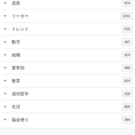
keyboard_arrow_down
資産
674
keyboard_arrow_down
リーダー
1701
keyboard_arrow_down
トレンド
516
keyboard_arrow_down
数字
407
keyboard_arrow_down
組織
414
keyboard_arrow_down
業界別
489
keyboard_arrow_down
教育
814
keyboard_arrow_down
成功哲学
318
keyboard_arrow_down
生活
809
keyboard_arrow_down
協会便り
394