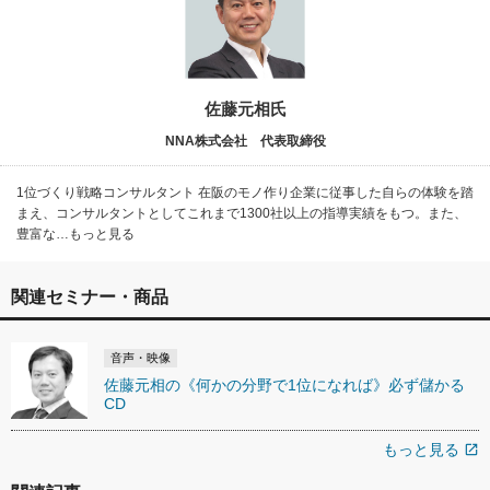
佐藤元相氏
NNA株式会社 代表取締役
1位づくり戦略コンサルタント 在阪のモノ作り企業に従事した自らの体験を踏
まえ、コンサルタントとしてこれまで1300社以上の指導実績をもつ。また、
豊富な…もっと見る
関連セミナー・商品
音声・映像
佐藤元相の《何かの分野で1位になれば》必ず儲かる
CD
もっと見る
open_in_new