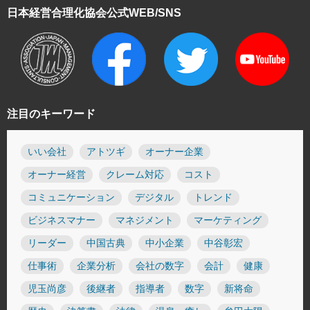
日本経営合理化協会
公式WEB/SNS
注目のキーワード
いい会社
アトツギ
オーナー企業
オーナー経営
クレーム対応
コスト
コミュニケーション
デジタル
トレンド
ビジネスマナー
マネジメント
マーケティング
リーダー
中国古典
中小企業
中谷彰宏
仕事術
企業分析
会社の数字
会計
健康
児玉尚彦
後継者
指導者
数字
新将命