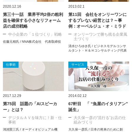
2020.12.16
2013.02.1
第三十一話 業界平均2倍の粗利
第11回 会社をオンリーワンに
益を確保する小さなリフォーム
するブレない経営とは？～事
店の成功戦略
例：オーベルジュ・オ・ミラド
中小企業の「１位づくり」戦略
オンリーワンで勝ち残る企業風
土づくり
佐藤元相氏 / NNA株式会社 代表取締役
清水ひろゆき氏 / ビジネスモデルコンサ
ルタント・Ｈ＆Ｈコンサルティング代表
仕事術
サービス
2017.12.29
2014.02.12
第75回 話題の「AIスピーカ
67軒目 「 “魚屋のイタリアン”
ー」とは？
誕生」
デジタルＡＶを味方に！新・仕
大久保一彦の“流行る”お店の仕
事術
組みづくり
鴻池賢三氏 / オーディオビジュアル機
大久保一彦氏 / 日本の将来のために創