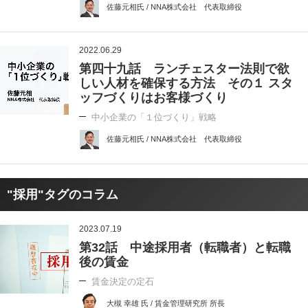
佐藤元相氏 / NNA株式会社 代表取締役
2022.06.29
第四十九話 ランチェスター法則で欲
しい人材を確保する方法 その１ スタ
ッフづくりはお客様づくり
中小企業の「１位づくり」戦略
佐藤元相氏 / NNA株式会社 代表取締役
"採用"タグのコラム
2023.07.19
第32話 中途採用者（転職者）と転職
後の賃金
賃金決定の定石
大槻 幸雄 氏 / 賃金管理研究所 所長