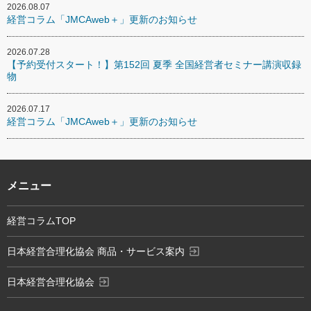
2026.08.07
経営コラム「JMCAweb＋」更新のお知らせ
2026.07.28
【予約受付スタート！】第152回 夏季 全国経営者セミナー講演収録
物
2026.07.17
経営コラム「JMCAweb＋」更新のお知らせ
メニュー
経営コラムTOP
exit_to_app
日本経営合理化協会 商品・サービス案内
exit_to_app
日本経営合理化協会