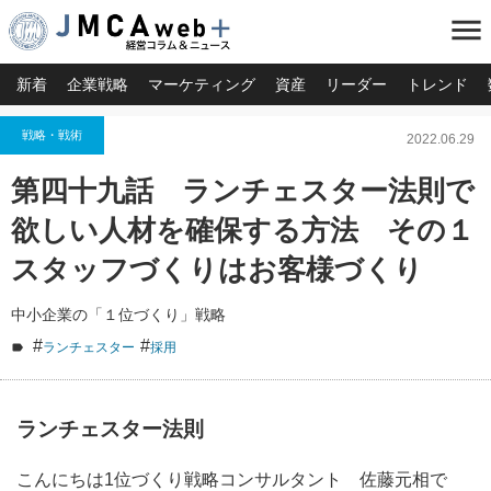
menu
新着
企業戦略
マーケティング
資産
リーダー
トレンド
戦略・戦術
2022.06.29
第四十九話 ランチェスター法則で
欲しい人材を確保する方法 その１
スタッフづくりはお客様づくり
中小企業の「１位づくり」戦略
#
#
ランチェスター
採用
ランチェスター法則
こんにちは1位づくり戦略コンサルタント 佐藤元相で