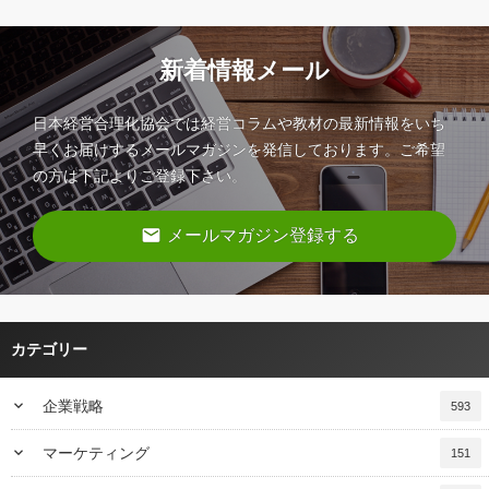
新着情報メール
日本経営合理化協会では経営コラムや教材の最新情報をいち
早くお届けするメールマガジンを発信しております。ご希望
の方は下記よりご登録下さい。
email
メールマガジン登録する
カテゴリー
keyboard_arrow_down
企業戦略
593
keyboard_arrow_down
マーケティング
151