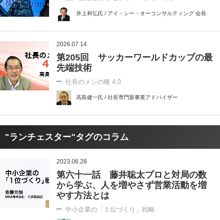
井上和弘氏 / アイ・シー・オーコンサルティング 会長
2026.07.14
第205回 サッカーワールドカップの最
先端技術
社長のメシの種 4.0
高島健一氏 / 社長専門新事業アドバイザー
"ランチェスター"タグのコラム
2023.06.28
第六十一話 藤井聡太プロと対局の数
から学ぶ、人を増やさず営業活動を増
やす方法とは
中小企業の「１位づくり」戦略