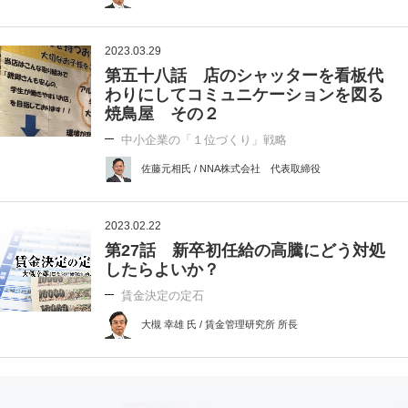
2023.03.29
第五十八話 店のシャッターを看板代
わりにしてコミュニケーションを図る
焼鳥屋 その２
中小企業の「１位づくり」戦略
佐藤元相氏 / NNA株式会社 代表取締役
2023.02.22
第27話 新卒初任給の高騰にどう対処
したらよいか？
賃金決定の定石
大槻 幸雄 氏 / 賃金管理研究所 所長