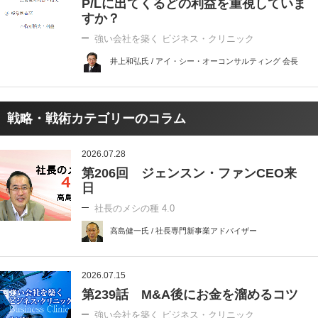
P/Lに出てくるどの利益を重視していま
すか？
強い会社を築く ビジネス・クリニック
井上和弘氏 / アイ・シー・オーコンサルティング 会長
戦略・戦術カテゴリーのコラム
2026.07.28
第206回 ジェンスン・ファンCEO来
日
社長のメシの種 4.0
高島健一氏 / 社長専門新事業アドバイザー
2026.07.15
第239話 M&A後にお金を溜めるコツ
強い会社を築く ビジネス・クリニック