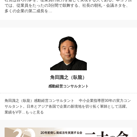
では、従業員をたったの3分間で鼓舞する、社長の朝礼・会議ネタを、
多くの企業の第二成長を…
角田識之（臥龍）
感動経営コンサルタント
角田識之（臥龍）感動経営コンサルタント 中小企業指導歴30年の実力コン
サルタント。日本とアジア各国で企業の新境地を切り拓く軍師として活躍。
業績をV字…もっと見る