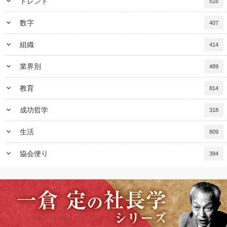
keyboard_arrow_down
トレンド
516
keyboard_arrow_down
数字
407
keyboard_arrow_down
組織
414
keyboard_arrow_down
業界別
489
keyboard_arrow_down
教育
814
keyboard_arrow_down
成功哲学
318
keyboard_arrow_down
生活
809
keyboard_arrow_down
協会便り
394