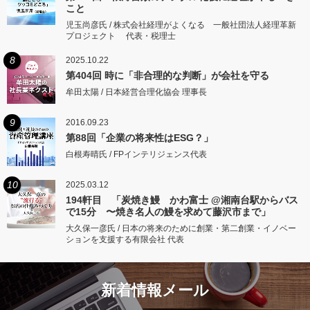
こと
児玉尚彦氏 / 株式会社経理がよくなる 一般社団法人経理革新
プロジェクト 代表・税理士
8
2025.10.22
第404回 時に「非合理的な判断」が会社を守る
牟田太陽 / 日本経営合理化協会 理事長
9
2016.09.23
第88回「企業の将来性はESG？」
白根寿晴氏 / FPインテリジェンス代表
10
2025.03.12
194軒目 「炭焼き鰻 かわ富士 @湘南台駅からバス
で15分 〜焼き名人の鰻を求めて藤沢市まで」
大久保一彦氏 / 日本の将来のために創業・第二創業・イノベー
ションを支援する有限会社 代表
新着情報メール