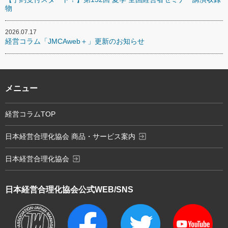
物
2026.07.17
経営コラム「JMCAweb＋」更新のお知らせ
メニュー
経営コラムTOP
exit_to_app
日本経営合理化協会 商品・サービス案内
exit_to_app
日本経営合理化協会
日本経営合理化協会
公式WEB/SNS