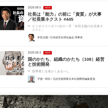
2026.08.5
NEW
社長は「能力」の前に「資質」が大事
／社長業ネクスト #445
ビジネスリーダー×次の一手「牟田太陽の社長業ネ
クスト」
牟田太陽 / 日本経営合理化協会 理事長
2026.08.3
NEW
国のかたち、組織のかたち（108）経営
と技術開発
指導者たる者かくあるべし
宇惠一郎氏 / 元読売新聞東京本社国際部編集委員