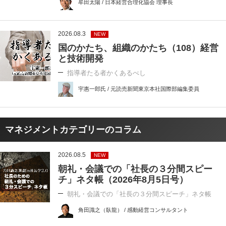
牟田太陽 / 日本経営合理化協会 理事長
2026.08.3
NEW
国のかたち、組織のかたち（108）経営
と技術開発
指導者たる者かくあるべし
宇惠一郎氏 / 元読売新聞東京本社国際部編集委員
マネジメントカテゴリーのコラム
2026.08.5
NEW
朝礼・会議での「社長の３分間スピー
チ」ネタ帳（2026年8月5日号）
朝礼・会議での「社長の３分間スピーチ」ネタ帳
角田識之（臥龍） / 感動経営コンサルタント