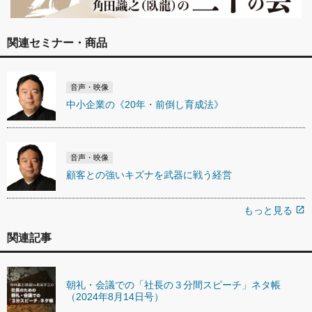
関連セミナー・商品
音声・映像
中小企業の《20年・前倒し育成法》
音声・映像
顧客との強いキズナを武器に戦う経営
もっと見る
open_in_new
関連記事
朝礼・会議での「社長の３分間スピーチ」ネタ帳
（2024年8月14日号）