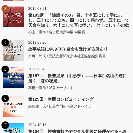
3
2015.08.21
第103講 「論語その3」 吾、十有五にして学に志
し、三十にして立ち、四十にして惑わず。 五十にして
天命を知り、六十にして耳に従い、 七十にして心の欲
するところに従いて矩をこえず。
杉山 厳海 / 名古屋大原学園 学園長
4
2019.08.20
故事成語に学ぶ(33) 君命も受けざる所あり
宇惠一郎氏 / 元読売新聞東京本社国際部編集委員
5
2026.08.4
第157回 飯豊温泉（山形県）――日本百名山の麓に
湧く「森の秘湯」
高橋一喜氏 / 温泉アナリスト
6
第129回 空間コンピューティング
高島健一氏 / 社長専門新事業アドバイザー
7
2024.10.15
第104回 帳簿書類のデジタル化後に経理がやるべき