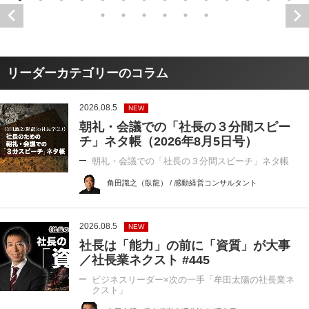
リーダーカテゴリーのコラム
2026.08.5
NEW
朝礼・会議での「社長の３分間スピー
チ」ネタ帳（2026年8月5日号）
朝礼・会議での「社長の３分間スピーチ」ネタ帳
角田識之（臥龍） / 感動経営コンサルタント
2026.08.5
NEW
社長は「能力」の前に「資質」が大事
／社長業ネクスト #445
ビジネスリーダー×次の一手「牟田太陽の社長業ネ
クスト」