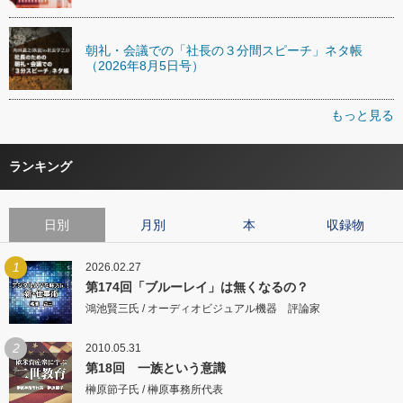
朝礼・会議での「社長の３分間スピーチ」ネタ帳
（2026年8月5日号）
もっと見る
ランキング
日別
月別
本
収録物
1
2026.02.27
第174回「ブルーレイ」は無くなるの？
鴻池賢三氏 / オーディオビジュアル機器 評論家
2
2010.05.31
第18回 一族という意識
榊原節子氏 / 榊原事務所代表