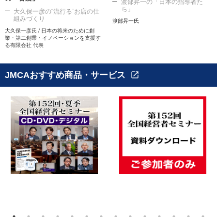
渡部昇一の「日本の指導者た
ち」
大久保一彦の“流行る”お店の仕
組みづくり
渡部昇一氏
大久保一彦氏 / 日本の将来のために創
業・第二創業・イノベーションを支援す
る有限会社 代表
JMCAおすすめ商品・サービス
open_in_new