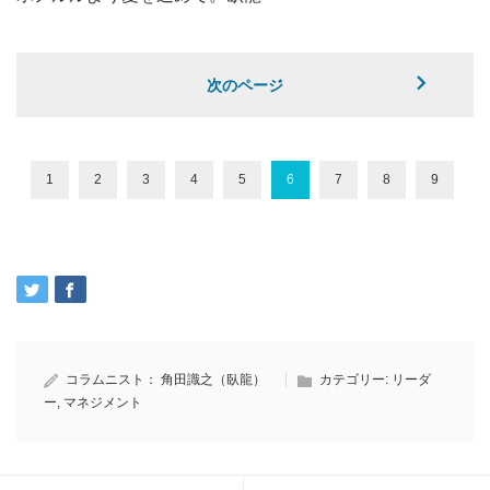
次のページ
1
2
3
4
5
6
7
8
9
コラムニスト：
角田識之（臥龍）
カテゴリー:
リーダ
ー
,
マネジメント