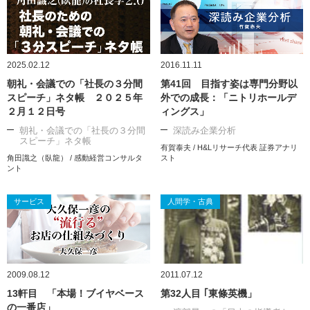
2025.02.12
2016.11.11
朝礼・会議での「社長の３分間
第41回 目指す姿は専門分野以
スピーチ」ネタ帳 ２０２５年
外での成長：「ニトリホールデ
２月１２日号
ィングス」
朝礼・会議での「社長の３分間
深読み企業分析
スピーチ」ネタ帳
有賀泰夫 / H&Lリサーチ代表 証券アナリ
角田識之（臥龍） / 感動経営コンサルタ
スト
ント
サービス
人間学・古典
2009.08.12
2011.07.12
13軒目 「本場！ブイヤベース
第32人目 ｢東條英機」
の一番店」