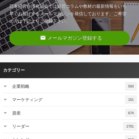
日本経営合理化協会では経営コラムや教材の最新情報をいち
早くお届けするメールマガジンを発信しております。ご希望
の方は下記よりご登録下さい。
email
メールマガジン登録する
カテゴリー
keyboard_arrow_down
企業戦略
593
keyboard_arrow_down
マーケティング
151
keyboard_arrow_down
資産
674
keyboard_arrow_down
リーダー
1701