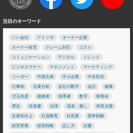
注目のキーワード
いい会社
アトツギ
オーナー企業
オーナー経営
クレーム対応
コスト
コミュニケーション
デジタル
トレンド
ビジネスマナー
マネジメント
マーケティング
リーダー
中国古典
中小企業
中谷彰宏
仕事術
企業分析
会社の数字
会計
健康
児玉尚彦
後継者
指導者
数字
新将命
歴史
決算書
法律
温泉 癒し
牟田太陽
生産性向上
社員教育
社長業
競争戦略
経営実務
経営戦略
話し方
読書