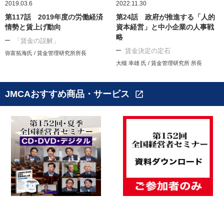
2019.03.6
2022.11.30
第117話 2019年度の労働経済
第24話 政府が推進する「人的
情勢と賃上げ動向
資本経営」と中小企業の人事戦
略
「賃金の誤解」
賃金決定の定石
弥富拓海氏 / 賃金管理研究所所長
大槻 幸雄 氏 / 賃金管理研究所 所長
JMCAおすすめ商品・サービス
open_in_new