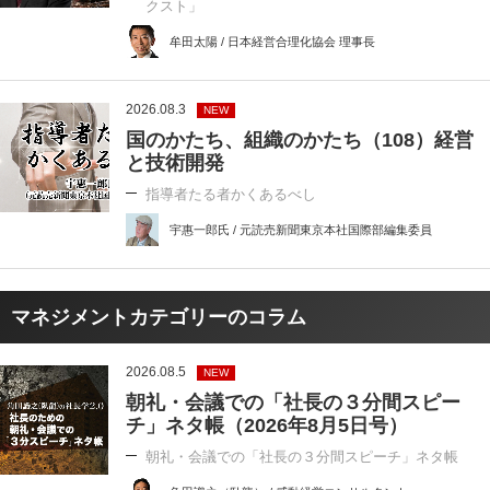
クスト」
牟田太陽 / 日本経営合理化協会 理事長
2026.08.3
NEW
国のかたち、組織のかたち（108）経営
と技術開発
指導者たる者かくあるべし
宇惠一郎氏 / 元読売新聞東京本社国際部編集委員
マネジメントカテゴリーのコラム
2026.08.5
NEW
朝礼・会議での「社長の３分間スピー
チ」ネタ帳（2026年8月5日号）
朝礼・会議での「社長の３分間スピーチ」ネタ帳