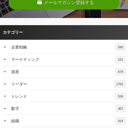
email
メールマガジン登録する
カテゴリー
keyboard_arrow_down
企業戦略
593
keyboard_arrow_down
マーケティング
151
keyboard_arrow_down
資産
674
keyboard_arrow_down
リーダー
1701
keyboard_arrow_down
トレンド
516
keyboard_arrow_down
数字
407
keyboard_arrow_down
組織
414