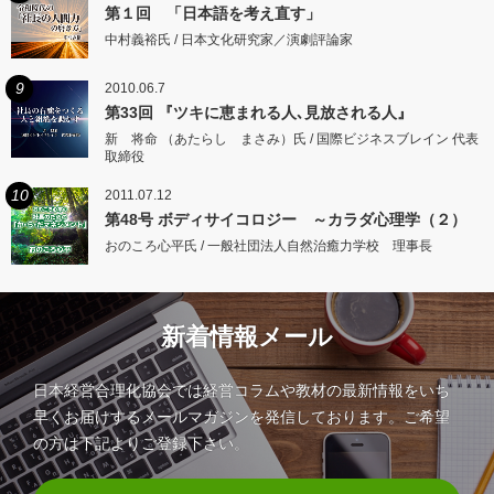
第１回 「日本語を考え直す」
中村義裕氏 / 日本文化研究家／演劇評論家
9
2010.06.7
第33回 『ツキに恵まれる人､見放される人』
新 将命 （あたらし まさみ）氏 / 国際ビジネスブレイン 代表
取締役
10
2011.07.12
第48号 ボディサイコロジー ～カラダ心理学（２）
おのころ心平氏 / 一般社団法人自然治癒力学校 理事長
新着情報メール
日本経営合理化協会では経営コラムや教材の最新情報をいち
早くお届けするメールマガジンを発信しております。ご希望
の方は下記よりご登録下さい。