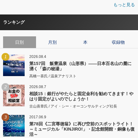
もっと見る
ランキング
日別
月別
本
収録物
1
2026.08.4
第157回 飯豊温泉（山形県）――日本百名山の麓に
湧く「森の秘湯」
高橋一喜氏 / 温泉アナリスト
2
2026.08.7
相談15：銀行がやたらと固定金利を勧めてきます！や
はり固定がよいのでしょうか！
古山喜章氏 / アイ・シー・オーコンサルティング社長
3
2017.06.9
第78回《二宮尊徳翁》に再び空前のスポットライト！
～ミュージカル「KINJIRO!」・記念館開館・銅像も復
活～