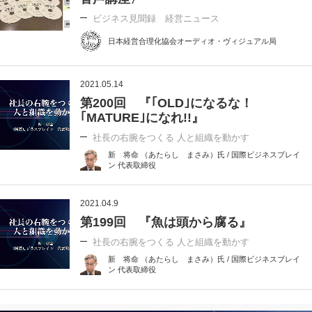
ビジネス見聞録 経営ニュース
日本経営合理化協会オーディオ・ヴィジュアル局
2021.05.14
第200回 『｢OLD｣になるな！
｢MATURE｣になれ!!』
社長の右腕をつくる 人と組織を動かす
新 将命 （あたらし まさみ）氏 / 国際ビジネスブレイ
ン 代表取締役
2021.04.9
第199回 『魚は頭から腐る』
社長の右腕をつくる 人と組織を動かす
新 将命 （あたらし まさみ）氏 / 国際ビジネスブレイ
ン 代表取締役