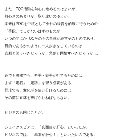
また、TQC活動を熱心に進めるのはよいが、
熱心さのあまりか、取り違いのゆえか、
本来はPDCを中核として会社の経営を的確に行うための
「手段」でしかないはずのものが、
いつの間にかTQCそのもの自体が経営そのものであり、
目的であるかのように一人歩きをしているのは
喜劇と笑うべきだろうか、悲劇と同情すべきだろうか…。
碁でも将棋でも、奇手・妙手が打てるためには、
まず「定石」「定跡」を習う必要がある。
野球でも、変化球を使い分けるためには、
その前に直球を投げられねばならない。
ビジネスも同じことだ。
シェイクスピアは、「真面目が肝心」といったが、
ビジネスでは、「基本が肝心！」といいたいのである。