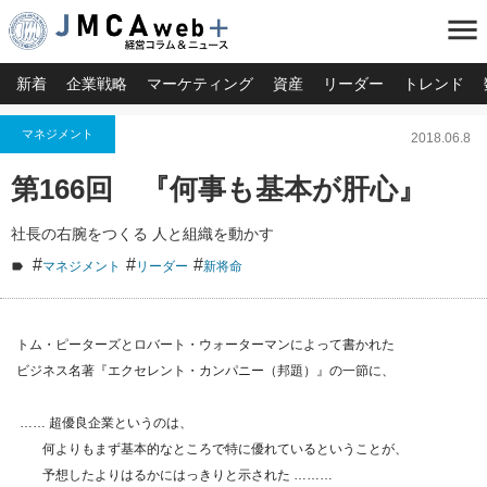
menu
新着
企業戦略
マーケティング
資産
リーダー
トレンド
マネジメント
2018.06.8
第166回 『何事も基本が肝心』
社長の右腕をつくる 人と組織を動かす
#
#
#
マネジメント
リーダー
新将命
トム・ピーターズとロバート・ウォーターマンによって書かれた
ビジネス名著『エクセレント・カンパニー（邦題）』の一節に、
…… 超優良企業というのは、
何よりもまず基本的なところで特に優れているということが、
予想したよりはるかにはっきりと示された ………