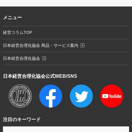
メニュー
経営コラムTOP
exit_to_app
日本経営合理化協会 商品・サービス案内
exit_to_app
日本経営合理化協会
日本経営合理化協会
公式WEB/SNS
注目のキーワード