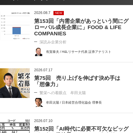
2026.08.7
NEW
第153回「内需企業があっという間にグ
ローバル成長企業に」FOOD & LIFE
COMPANIES
深読み企業分析
有賀泰夫 / H&Lリサーチ代表 証券アナリスト
2026.07.17
第75回 売り上げを伸ばす決め手は
「想像力」
繁栄への着眼点 牟田太陽
牟田太陽 / 日本経営合理化協会 理事長
2026.07.10
第152回「AI時代に必要不可欠なビッグ