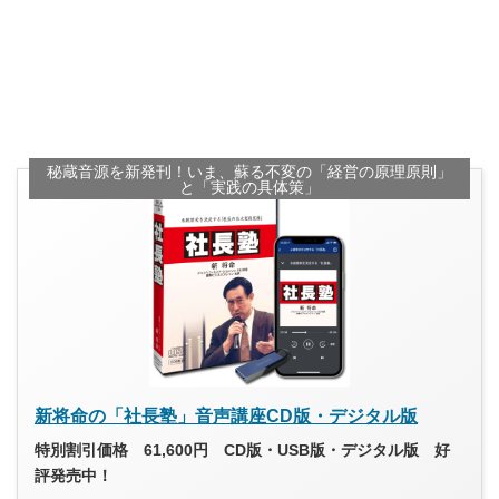
秘蔵音源を新発刊！いま、蘇る不変の「経営の原理原則」
と「実践の具体策」
新将命の「社長塾」音声講座CD版・デジタル版
特別割引価格 61,600円 CD版・USB版・デジタル版 好
評発売中！