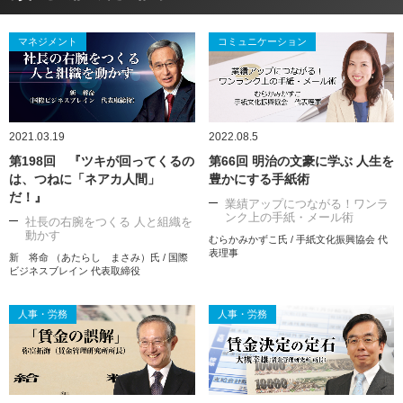
マネジメント
コミュニケーション
2021.03.19
2022.08.5
第198回 『ツキが回ってくるの
第66回 明治の文豪に学ぶ 人生を
は、つねに「ネアカ人間」
豊かにする手紙術
だ！』
業績アップにつながる！ワンラ
ンク上の手紙・メール術
社長の右腕をつくる 人と組織を
動かす
むらかみかずこ氏 / 手紙文化振興協会 代
表理事
新 将命 （あたらし まさみ）氏 / 国際
ビジネスブレイン 代表取締役
人事・労務
人事・労務