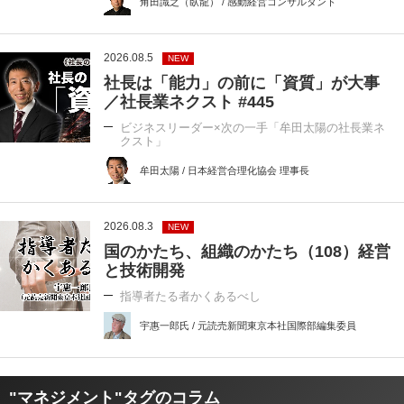
角田識之（臥龍） / 感動経営コンサルタント
2026.08.5
NEW
社長は「能力」の前に「資質」が大事
／社長業ネクスト #445
ビジネスリーダー×次の一手「牟田太陽の社長業ネ
クスト」
牟田太陽 / 日本経営合理化協会 理事長
2026.08.3
NEW
国のかたち、組織のかたち（108）経営
と技術開発
指導者たる者かくあるべし
宇惠一郎氏 / 元読売新聞東京本社国際部編集委員
"マネジメント"タグのコラム