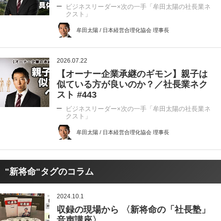
ビジネスリーダー×次の一手「牟田太陽の社長業ネ
クスト」
牟田太陽 / 日本経営合理化協会 理事長
2026.07.22
【オーナー企業承継のギモン】親子は
似ている方が良いのか？／社長業ネク
スト #443
ビジネスリーダー×次の一手「牟田太陽の社長業ネ
クスト」
牟田太陽 / 日本経営合理化協会 理事長
"新将命"タグのコラム
2024.10.1
収録の現場から 〈新将命の「社長塾」
音声講座〉