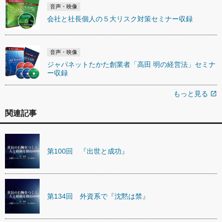
音声・映像
会社と社長個人の５大リスク対策セミナー収録
音声・映像
ジャパネットたかた創業者「高田 明の経営法」セミナ
ー収録
もっと見る
open_in_new
関連記事
第100回 『出世と成功』
第134回 外資系で『沈黙は禁』