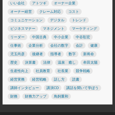
いい会社
アトツギ
オーナー企業
オーナー経営
クレーム対応
コスト
コミュニケーション
デジタル
トレンド
ビジネスマナー
マネジメント
マーケティング
リーダー
中国古典
中小企業
中谷彰宏
仕事術
企業分析
会社の数字
会計
健康
児玉尚彦
後継者
指導者
数字
新将命
歴史
決算書
法律
温泉 癒し
牟田太陽
生産性向上
社員教育
社長業
競争戦略
経営実務
経営戦略
話し方
読書
講師インタビュー
講演CD
講話を聞いて学ぼう
財務
財務力アップ
鳥飼重和