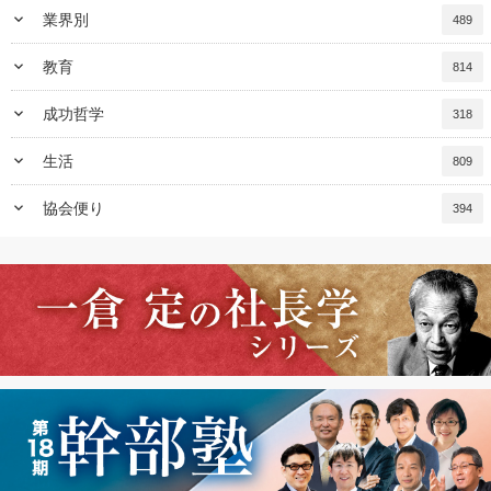
keyboard_arrow_down
業界別
489
keyboard_arrow_down
教育
814
keyboard_arrow_down
成功哲学
318
keyboard_arrow_down
生活
809
keyboard_arrow_down
協会便り
394