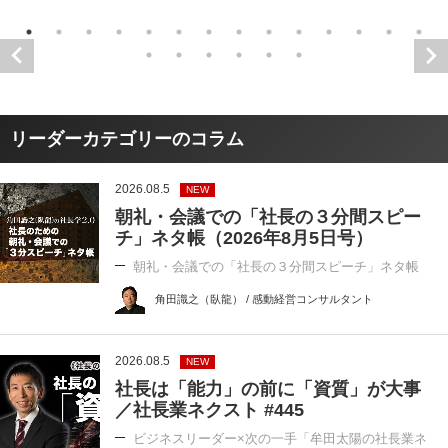
リーダーカテゴリーのコラム
2026.08.5
NEW
朝礼・会議での「社長の３分間スピー
チ」ネタ帳（2026年8月5日号）
朝礼・会議での「社長の３分間スピーチ」ネタ帳
角田識之（臥龍） / 感動経営コンサルタント
2026.08.5
NEW
社長は「能力」の前に「資質」が大事
／社長業ネクスト #445
ビジネスリーダー×次の一手「牟田太陽の社長業ネ