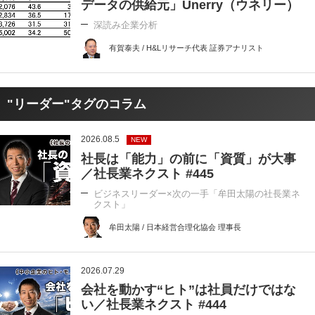
データの供給元」Unerry（ウネリー）
深読み企業分析
有賀泰夫 / H&Lリサーチ代表 証券アナリスト
"リーダー"タグのコラム
2026.08.5
NEW
社長は「能力」の前に「資質」が大事
／社長業ネクスト #445
ビジネスリーダー×次の一手「牟田太陽の社長業ネ
クスト」
牟田太陽 / 日本経営合理化協会 理事長
2026.07.29
会社を動かす“ヒト”は社員だけではな
い／社長業ネクスト #444