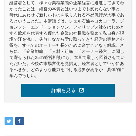
経営者として、様々な業種業態の企業経営に邁進してきてわ
かったことは、経営の本質とはいつまでも変わらない事と、
時代にあわせて新しいものを取り入れる不易流行が大事であ
るということだ。本講話では、シェル石油やコカコーラ、ジ
ョンソン・エンド・ジョンソン、フィリップス社をはじめと
する欧米を代表する優れた企業の社長職を務めて私自身が現
場で汗を流し、失敗しながら学び取ってきた経営の実務と心
得を、すべてのオーナー社長のために余すことなく解説。さ
らに、「企業戦略」「人材・組織」「オーナー経営」に関し
て寄せられた25の経営相談にも、本音で厳しく回答させてい
ただいた。今後の市場変化を見据え、経営者としていかにあ
るべきか、どのような能力をつける必要があるか、具体的に
学んで欲しい。
open_in_new
詳細を見る