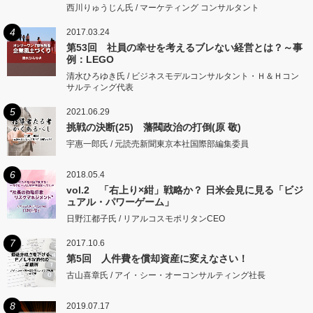
西川りゅうじん氏 / マーケティング コンサルタント
4
2017.03.24
第53回 社員の幸せを考えるブレない経営とは？～事
例：LEGO
清水ひろゆき氏 / ビジネスモデルコンサルタント・Ｈ＆Ｈコン
サルティング代表
5
2021.06.29
挑戦の決断(25) 藩閥政治の打倒(原 敬)
宇惠一郎氏 / 元読売新聞東京本社国際部編集委員
6
2018.05.4
vol.2 「右上り×紺」戦略か？ 日米会見に見る「ビジ
ュアル・パワーゲーム」
日野江都子氏 / リアルコスモポリタンCEO
7
2017.10.6
第5回 人件費を償却資産に変えなさい！
古山喜章氏 / アイ・シー・オーコンサルティング社長
8
2019.07.17