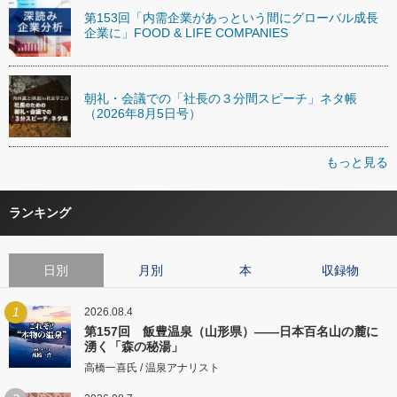
第153回「内需企業があっという間にグローバル成長
企業に」FOOD & LIFE COMPANIES
朝礼・会議での「社長の３分間スピーチ」ネタ帳
（2026年8月5日号）
もっと見る
ランキング
日別
月別
本
収録物
1
2026.08.4
第157回 飯豊温泉（山形県）――日本百名山の麓に
湧く「森の秘湯」
高橋一喜氏 / 温泉アナリスト