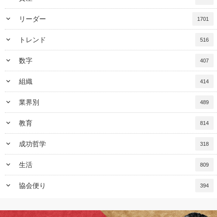
keyboard_arrow_down
リーダー
1701
keyboard_arrow_down
トレンド
516
keyboard_arrow_down
数字
407
keyboard_arrow_down
組織
414
keyboard_arrow_down
業界別
489
keyboard_arrow_down
教育
814
keyboard_arrow_down
成功哲学
318
keyboard_arrow_down
生活
809
keyboard_arrow_down
協会便り
394