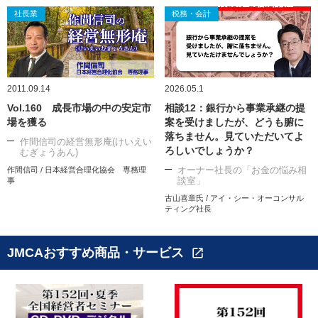
社長業
税務・会計
2011.09.14
2026.05.1
Vol.160 成長市場の中の安定市
相談12：銀行から事業承継の提
場を獲る
案を受けましたが、どうも腑に
落ちません。見ていただいてよ
作間信司の経営無形庵(けいえい
ろしいでしょうか？
むぎょうあん)
オーナー社長の「お金の悩み相
作間信司 / 日本経営合理化協会 専務理
談室」
事
古山喜章氏 / アイ・シー・オーコンサル
ティング社長
JMCAおすすめ商品・サービス
open_in_new