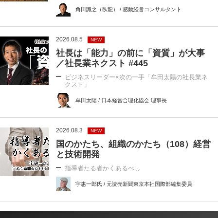
角田識之（臥龍） / 感動経営コンサルタント
2026.08.5
NEW
社長は「能力」の前に「資質」が大事
／社長業ネクスト #445
ビジネスリーダー×次の一手「牟田太陽の社長業ネ
クスト」
牟田太陽 / 日本経営合理化協会 理事長
2026.08.3
NEW
国のかたち、組織のかたち（108）経営
と技術開発
指導者たる者かくあるべし
宇惠一郎氏 / 元読売新聞東京本社国際部編集委員