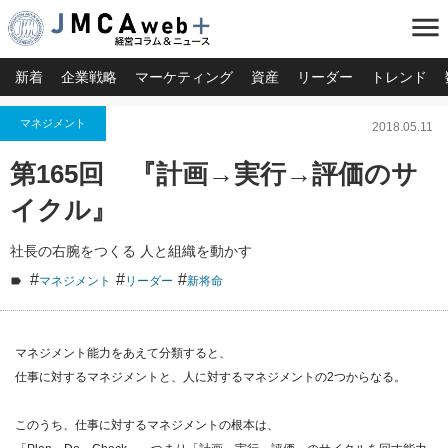
menu
新着
企業戦略
マーケティング
資産
リーダー
トレンド
マネジメント
2018.05.11
第165回 『計画→実行→評価のサ
イクル』
社長の右腕をつくる 人と組織を動かす
#
#
#
マネジメント
リーダー
新将命
マネジメント能力をあえて分類すると、
仕事に対するマネジメントと、人に対するマネジメントの2つからなる。
このうち、仕事に対するマネジメントの根本は、