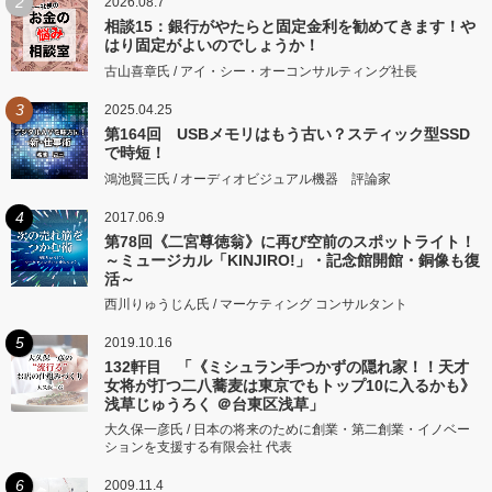
2
2026.08.7
相談15：銀行がやたらと固定金利を勧めてきます！や
はり固定がよいのでしょうか！
古山喜章氏 / アイ・シー・オーコンサルティング社長
3
2025.04.25
第164回 USBメモリはもう古い？スティック型SSD
で時短！
鴻池賢三氏 / オーディオビジュアル機器 評論家
4
2017.06.9
第78回《二宮尊徳翁》に再び空前のスポットライト！
～ミュージカル「KINJIRO!」・記念館開館・銅像も復
活～
西川りゅうじん氏 / マーケティング コンサルタント
5
2019.10.16
132軒目 「《ミシュラン手つかずの隠れ家！！天才
女将が打つ二八蕎麦は東京でもトップ10に入るかも》
浅草じゅうろく ＠台東区浅草」
大久保一彦氏 / 日本の将来のために創業・第二創業・イノベー
ションを支援する有限会社 代表
6
2009.11.4