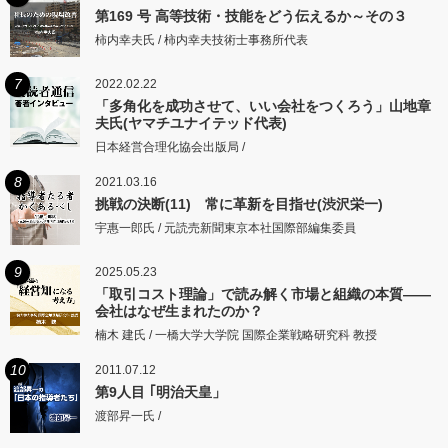
第169 号 高等技術・技能をどう伝えるか～その３
柿内幸夫氏 / 柿内幸夫技術士事務所代表
7
2022.02.22
「多角化を成功させて、いい会社をつくろう」山地章
夫氏(ヤマチユナイテッド代表)
日本経営合理化協会出版局 /
8
2021.03.16
挑戦の決断(11) 常に革新を目指せ(渋沢栄一)
宇惠一郎氏 / 元読売新聞東京本社国際部編集委員
9
2025.05.23
「取引コスト理論」で読み解く市場と組織の本質――
会社はなぜ生まれたのか？
楠木 建氏 / 一橋大学大学院 国際企業戦略研究科 教授
10
2011.07.12
第9人目 ｢明治天皇」
渡部昇一氏 /