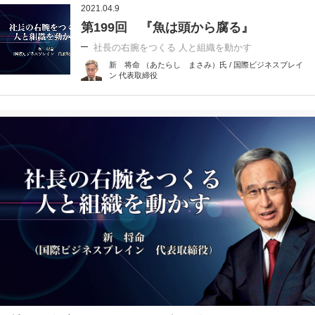
2021.04.9
第199回 『魚は頭から腐る』
社長の右腕をつくる 人と組織を動かす
新 将命 （あたらし まさみ）氏 / 国際ビジネスブレイ
ン 代表取締役