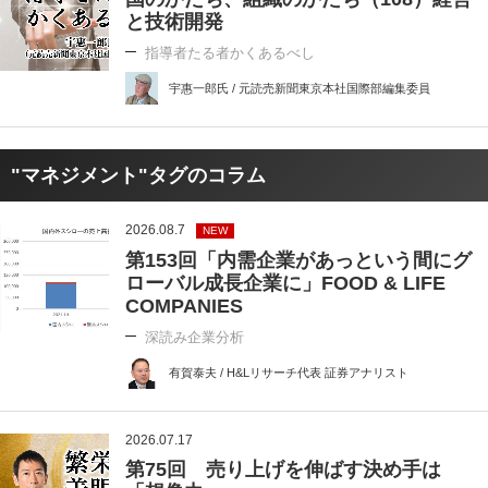
と技術開発
指導者たる者かくあるべし
宇惠一郎氏 / 元読売新聞東京本社国際部編集委員
"マネジメント"タグのコラム
2026.08.7
NEW
第153回「内需企業があっという間にグ
ローバル成長企業に」FOOD & LIFE
COMPANIES
深読み企業分析
有賀泰夫 / H&Lリサーチ代表 証券アナリスト
2026.07.17
第75回 売り上げを伸ばす決め手は