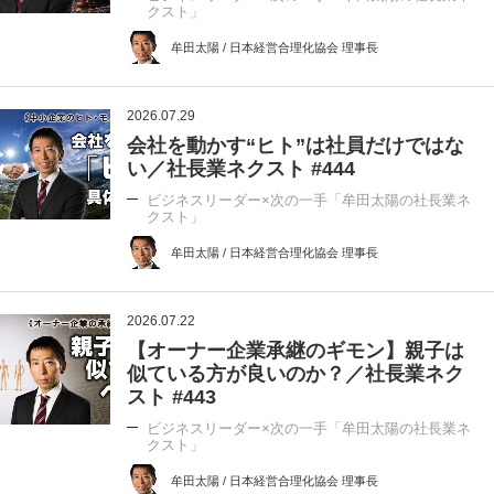
クスト」
牟田太陽 / 日本経営合理化協会 理事長
2026.07.29
会社を動かす“ヒト”は社員だけではな
い／社長業ネクスト #444
ビジネスリーダー×次の一手「牟田太陽の社長業ネ
クスト」
牟田太陽 / 日本経営合理化協会 理事長
2026.07.22
【オーナー企業承継のギモン】親子は
似ている方が良いのか？／社長業ネク
スト #443
ビジネスリーダー×次の一手「牟田太陽の社長業ネ
クスト」
牟田太陽 / 日本経営合理化協会 理事長