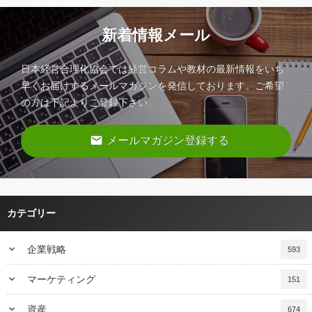
新着情報メール
日本経営合理化協会では経営コラムや教材の最新情報をいち
早くお届けするメールマガジンを発信しております。ご希望
の方は下記よりご登録下さい。
email
メールマガジン登録する
カテゴリー
keyboard_arrow_down
企業戦略
593
keyboard_arrow_down
マーケティング
151
keyboard_arrow_down
資産
674