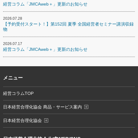
経営コラム「JMCAweb＋」更新のお知らせ
2026.07.28
【予約受付スタート！】第152回 夏季 全国経営者セミナー講演収録
物
2026.07.17
経営コラム「JMCAweb＋」更新のお知らせ
メニュー
経営コラムTOP
exit_to_app
日本経営合理化協会 商品・サービス案内
exit_to_app
日本経営合理化協会