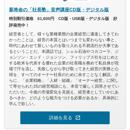
新将命の「社長塾」音声講座CD版・デジタル版
特別割引価格 61,600円 CD版・USB版・デジタル版 好
評発売中！
経営者として、様々な業種業態の企業経営に邁進してきてわ
かったことは、経営の本質とはいつまでも変わらない事と、
時代にあわせて新しいものを取り入れる不易流行が大事であ
るということだ。本講話では、シェル石油やコカコーラ、ジ
ョンソン・エンド・ジョンソン、フィリップス社をはじめと
する欧米を代表する優れた企業の社長職を務めて私自身が現
場で汗を流し、失敗しながら学び取ってきた経営の実務と心
得を、すべてのオーナー社長のために余すことなく解説。さ
らに、「企業戦略」「人材・組織」「オーナー経営」に関し
て寄せられた25の経営相談にも、本音で厳しく回答させてい
ただいた。今後の市場変化を見据え、経営者としていかにあ
るべきか、どのような能力をつける必要があるか、具体的に
学んで欲しい。
open_in_new
詳細を見る