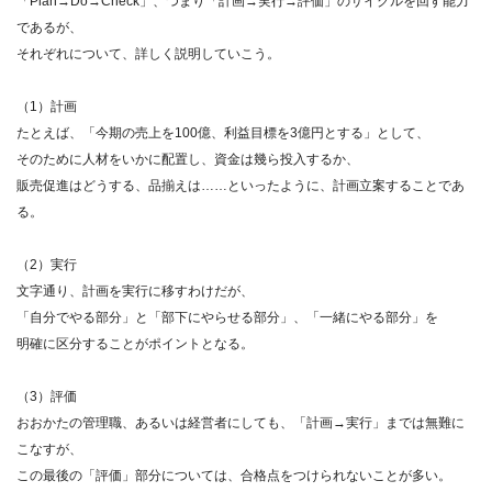
「Plan→Do→Check」、つまり「計画→実行→評価」のサイクルを回す能力
であるが、
それぞれについて、詳しく説明していこう。
（1）計画
たとえば、「今期の売上を100億、利益目標を3億円とする」として、
そのために人材をいかに配置し、資金は幾ら投入するか、
販売促進はどうする、品揃えは……といったように、計画立案することであ
る。
（2）実行
文字通り、計画を実行に移すわけだが、
「自分でやる部分」と「部下にやらせる部分」、「一緒にやる部分」を
明確に区分することがポイントとなる。
（3）評価
おおかたの管理職、あるいは経営者にしても、「計画→実行」までは無難に
こなすが、
この最後の「評価」部分については、合格点をつけられないことが多い。