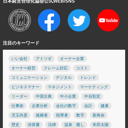
日本経営合理化協会
公式WEB/SNS
注目のキーワード
いい会社
アトツギ
オーナー企業
オーナー経営
クレーム対応
コスト
コミュニケーション
デジタル
トレンド
ビジネスマナー
マネジメント
マーケティング
リーダー
中国古典
中小企業
中谷彰宏
仕事術
企業分析
会社の数字
会計
健康
児玉尚彦
後継者
指導者
数字
新将命
歴史
決算書
法律
温泉 癒し
牟田太陽