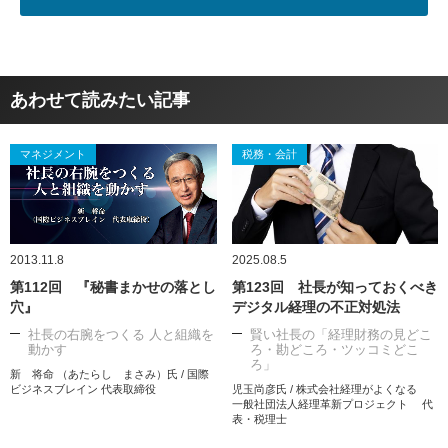
あわせて読みたい記事
マネジメント
税務・会計
2013.11.8
2025.08.5
第112回 『秘書まかせの落とし
第123回 社長が知っておくべき
穴』
デジタル経理の不正対処法
社長の右腕をつくる 人と組織を
賢い社長の「経理財務の見どこ
動かす
ろ・勘どころ・ツッコミどこ
ろ」
新 将命 （あたらし まさみ）氏 / 国際
ビジネスブレイン 代表取締役
児玉尚彦氏 / 株式会社経理がよくなる
一般社団法人経理革新プロジェクト 代
表・税理士