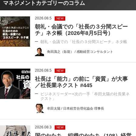
マネジメントカテゴリーのコラム
2026.08.5
NEW
朝礼・会議での「社長の３分間スピー
チ」ネタ帳（2026年8月5日号）
朝礼・会議での「社長の３分間スピーチ」ネタ帳
角田識之（臥龍） / 感動経営コンサルタント
2026.08.5
NEW
社長は「能力」の前に「資質」が大事
／社長業ネクスト #445
ビジネスリーダー×次の一手「牟田太陽の社長業ネ
クスト」
牟田太陽 / 日本経営合理化協会 理事長
2026.08.3
NEW
国のかたち、組織のかたち（108）経営