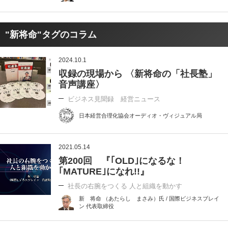
"新将命"タグのコラム
2024.10.1
収録の現場から 〈新将命の「社長塾」
音声講座〉
ビジネス見聞録 経営ニュース
日本経営合理化協会オーディオ・ヴィジュアル局
2021.05.14
第200回 『｢OLD｣になるな！
｢MATURE｣になれ!!』
社長の右腕をつくる 人と組織を動かす
新 将命 （あたらし まさみ）氏 / 国際ビジネスブレイ
ン 代表取締役