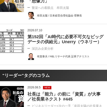
「想像力」
繁栄への着眼点 牟田太陽
牟田太陽 / 日本経営合理化協会 理事長
2026.07.10
第152回「AI時代に必要不可欠なビッグ
データの供給元」Unerry（ウネリー）
深読み企業分析
有賀泰夫 / H&Lリサーチ代表 証券アナリスト
"リーダー"タグのコラム
2026.08.5
NEW
社長は「能力」の前に「資質」が大事
／社長業ネクスト #445
ビジネスリーダー×次の一手「牟田太陽の社長業ネ