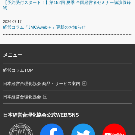
【予約受付スタート！】第152回 夏季 全国経営者セミナー講演収録
物
2026.07.17
経営コラム「JMCAweb＋」更新のお知らせ
メニュー
経営コラムTOP
exit_to_app
日本経営合理化協会 商品・サービス案内
exit_to_app
日本経営合理化協会
日本経営合理化協会
公式WEB/SNS