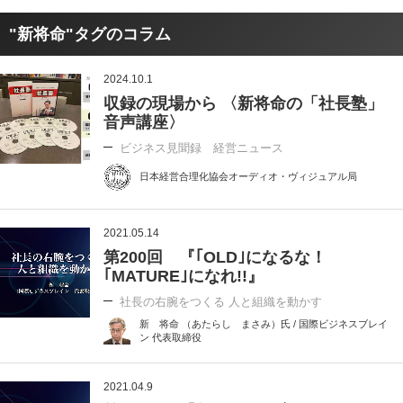
"新将命"タグのコラム
2024.10.1
収録の現場から 〈新将命の「社長塾」
音声講座〉
ビジネス見聞録 経営ニュース
日本経営合理化協会オーディオ・ヴィジュアル局
2021.05.14
第200回 『｢OLD｣になるな！
｢MATURE｣になれ!!』
社長の右腕をつくる 人と組織を動かす
新 将命 （あたらし まさみ）氏 / 国際ビジネスブレイ
ン 代表取締役
2021.04.9