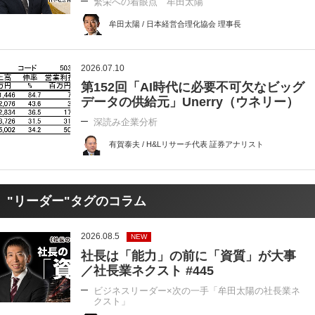
繁栄への着眼点 牟田太陽
牟田太陽 / 日本経営合理化協会 理事長
2026.07.10
第152回「AI時代に必要不可欠なビッグ
データの供給元」Unerry（ウネリー）
深読み企業分析
有賀泰夫 / H&Lリサーチ代表 証券アナリスト
"リーダー"タグのコラム
2026.08.5
NEW
社長は「能力」の前に「資質」が大事
／社長業ネクスト #445
ビジネスリーダー×次の一手「牟田太陽の社長業ネ
クスト」