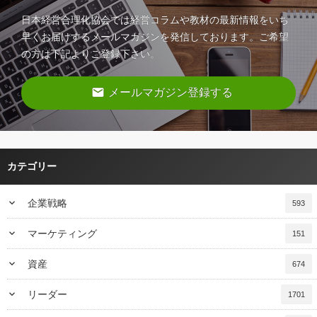
日本経営合理化協会では経営コラムや教材の最新情報をいち
早くお届けするメールマガジンを発信しております。ご希望
の方は下記よりご登録下さい。
email
メールマガジン登録する
カテゴリー
keyboard_arrow_down
企業戦略
593
keyboard_arrow_down
マーケティング
151
keyboard_arrow_down
資産
674
keyboard_arrow_down
リーダー
1701