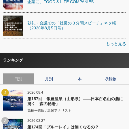
企業に」FOOD & LIFE COMPANIES
朝礼・会議での「社長の３分間スピーチ」ネタ帳
（2026年8月5日号）
もっと見る
ランキング
日別
月別
本
収録物
1
2026.08.4
第157回 飯豊温泉（山形県）――日本百名山の麓に
湧く「森の秘湯」
高橋一喜氏 / 温泉アナリスト
2
2026.02.27
第174回「ブルーレイ」は無くなるの？