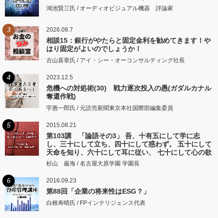
鴻池賢三氏 / オーディオビジュアル機器 評論家
3
2026.08.7
相談15：銀行がやたらと固定金利を勧めてきます！や
はり固定がよいのでしょうか！
古山喜章氏 / アイ・シー・オーコンサルティング社長
4
2023.12.5
危機への対処術(30) 戦力逐次投入の愚(ガダルカナル
奪還作戦)
宇惠一郎氏 / 元読売新聞東京本社国際部編集委員
5
2015.08.21
第103講 「論語その3」 吾、十有五にして学に志
し、三十にして立ち、四十にして惑わず。 五十にして
天命を知り、六十にして耳に従い、 七十にして心の欲
するところに従いて矩をこえず。
杉山 厳海 / 名古屋大原学園 学園長
6
2016.09.23
第88回「企業の将来性はESG？」
白根寿晴氏 / FPインテリジェンス代表