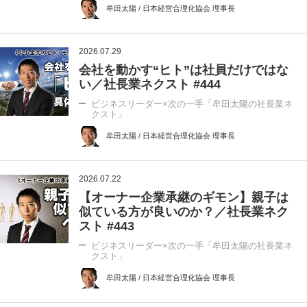
牟田太陽 / 日本経営合理化協会 理事長
2026.07.29
会社を動かす“ヒト”は社員だけではな
い／社長業ネクスト #444
ビジネスリーダー×次の一手「牟田太陽の社長業ネ
クスト」
牟田太陽 / 日本経営合理化協会 理事長
2026.07.22
【オーナー企業承継のギモン】親子は
似ている方が良いのか？／社長業ネク
スト #443
ビジネスリーダー×次の一手「牟田太陽の社長業ネ
クスト」
牟田太陽 / 日本経営合理化協会 理事長