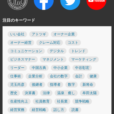
注目のキーワード
いい会社
アトツギ
オーナー企業
オーナー経営
クレーム対応
コスト
コミュニケーション
デジタル
トレンド
ビジネスマナー
マネジメント
マーケティング
リーダー
中国古典
中小企業
中谷彰宏
仕事術
企業分析
会社の数字
会計
健康
児玉尚彦
後継者
指導者
数字
新将命
歴史
決算書
法律
温泉 癒し
牟田太陽
生産性向上
社員教育
社長業
競争戦略
経営実務
経営戦略
話し方
読書