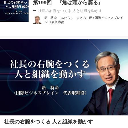
第199回 『魚は頭から腐る』
社長の右腕をつくる 人と組織を動かす
新 将命 （あたらし まさみ）氏 / 国際ビジネスブレイ
ン 代表取締役
社長の右腕をつくる 人と組織を動かす