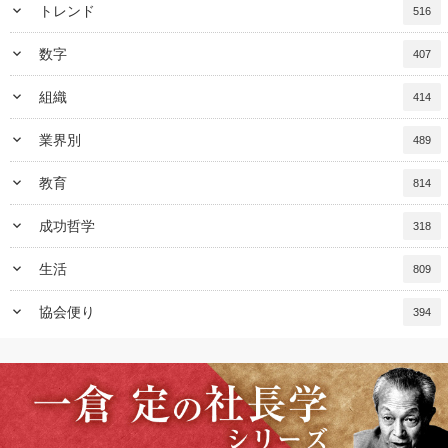
keyboard_arrow_down
トレンド
516
keyboard_arrow_down
数字
407
keyboard_arrow_down
組織
414
keyboard_arrow_down
業界別
489
keyboard_arrow_down
教育
814
keyboard_arrow_down
成功哲学
318
keyboard_arrow_down
生活
809
keyboard_arrow_down
協会便り
394