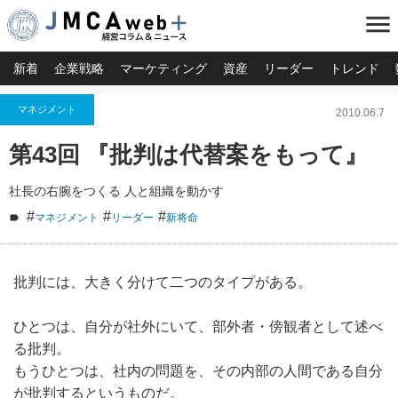
menu
新着
企業戦略
マーケティング
資産
リーダー
トレンド
マネジメント
2010.06.7
第43回 『批判は代替案をもって』
社長の右腕をつくる 人と組織を動かす
#
#
#
マネジメント
リーダー
新将命
批判には、大きく分けて二つのタイプがある。
ひとつは、自分が社外にいて、部外者・傍観者として述べ
る批判。
もうひとつは、社内の問題を、その内部の人間である自分
が批判するというものだ。