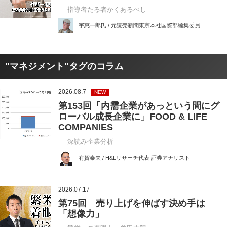
指導者たる者かくあるべし
宇惠一郎氏 / 元読売新聞東京本社国際部編集委員
"マネジメント"タグのコラム
2026.08.7
NEW
第153回「内需企業があっという間にグ
ローバル成長企業に」FOOD & LIFE
COMPANIES
深読み企業分析
有賀泰夫 / H&Lリサーチ代表 証券アナリスト
2026.07.17
第75回 売り上げを伸ばす決め手は
「想像力」