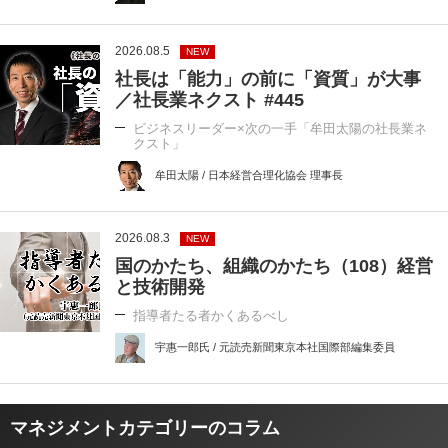
2026.08.5
NEW
社長は「能力」の前に「資質」が大事
／社長業ネクスト #445
ビジネスリーダー×次の一手「牟田太陽の社長業ネ
クスト」
牟田太陽 / 日本経営合理化協会 理事長
2026.08.3
NEW
国のかたち、組織のかたち（108）経営
と技術開発
指導者たる者かくあるべし
宇惠一郎氏 / 元読売新聞東京本社国際部編集委員
マネジメントカテゴリーのコラム