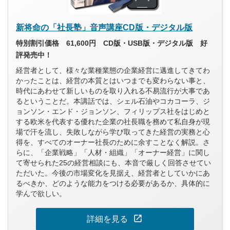
新将命の「社長塾」音声講座CD版・デジタル版
特別割引価格 61,600円 CD版・USB版・デジタル版 好
評発売中！
経営者として、様々な業種業態の企業経営に邁進してきてわ
かったことは、経営の本質とはいつまでも変わらない事と、
時代にあわせて新しいものを取り入れる不易流行が大事であ
るということだ。本講話では、シェル石油やコカコーラ、ジ
ョンソン・エンド・ジョンソン、フィリップス社をはじめと
する欧米を代表する優れた企業の社長職を務めて私自身が現
場で汗を流し、失敗しながら学び取ってきた経営の実務と心
得を、すべてのオーナー社長のために余すことなく解説。さ
らに、「企業戦略」「人材・組織」「オーナー経営」に関し
て寄せられた25の経営相談にも、本音で厳しく回答させてい
ただいた。今後の市場変化を見据え、経営者としていかにあ
るべきか、どのような能力をつける必要があるか、具体的に
学んで欲しい。
open_in_new
詳細を見る