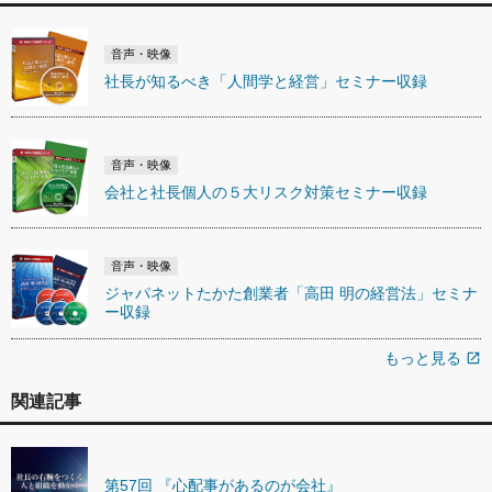
音声・映像
社長が知るべき「人間学と経営」セミナー収録
音声・映像
会社と社長個人の５大リスク対策セミナー収録
音声・映像
ジャパネットたかた創業者「高田 明の経営法」セミナ
ー収録
もっと見る
open_in_new
関連記事
第57回 『心配事があるのが会社』