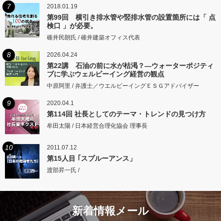
7
2018.01.19
第99回 横引き排水管や竪排水管の設置箇所には「 点
検口 」が必要。
碓井民朗氏 / 碓井建築オフィス代表
8
2026.04.24
第22講 石油の前に水が枯渇？―ウォーターポジティ
ブに学ぶウェルビーイング経営の観点
中原阿里 / 弁護士／ウエルビーイングＥＳＧアドバイザー
9
2020.04.1
第114回 社長としてのテーマ・トレンドの見つけ方
牟田太陽 / 日本経営合理化協会 理事長
10
2011.07.12
第15人目 ｢スプルーアンス」
渡部昇一氏 /
新着情報メール