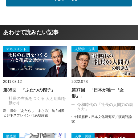
あわせて読みたい記事
マネジメント
人間学・古典
2011.08.12
2022.07.6
第85回 『ふたつの帽子』
第37回 「日本が唯一『女
形』」
社長の右腕をつくる 人と組織を
動かす
令和時代の「社長の人間力の磨
き方」
新 将命 （あたらし まさみ）氏 / 国際
ビジネスブレイン 代表取締役
中村義裕氏 / 日本文化研究家／演劇評論
家
製造業
人事・労務