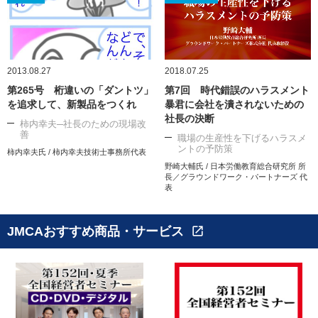
2013.08.27
2018.07.25
第265号 桁違いの「ダントツ」
第7回 時代錯誤のハラスメント
を追求して、新製品をつくれ
暴君に会社を潰されないための
社長の決断
柿内幸夫─社長のための現場改
善
職場の生産性を下げるハラスメ
ントの予防策
柿内幸夫氏 / 柿内幸夫技術士事務所代表
野崎大輔氏 / 日本労働教育総合研究所 所
長／グラウンドワーク・パートナーズ 代
表
JMCAおすすめ商品・サービス
open_in_new