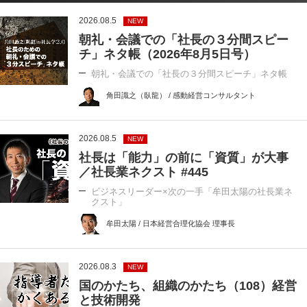
2026.08.5
NEW
朝礼・会議での「社長の３分間スピー
チ」ネタ帳（2026年8月5日号）
朝礼・会議での「社長の３分間スピーチ」ネタ帳
角田識之（臥龍） / 感動経営コンサルタント
2026.08.5
NEW
社長は「能力」の前に「資質」が大事
／社長業ネクスト #445
ビジネスリーダー×次の一手「牟田太陽の社長業ネ
クスト」
牟田太陽 / 日本経営合理化協会 理事長
2026.08.3
NEW
国のかたち、組織のかたち（108）経営
と技術開発