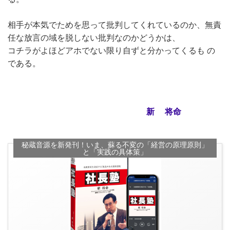
相手が本気でためを思って批判してくれているのか、無責
任な放言の域を脱しない批判なのかどうかは、
コチラがよほどアホでない限り自ずと分かってくるも の
である。
新 将命
秘蔵音源を新発刊！いま、蘇る不変の「経営の原理原則」
と「実践の具体策」