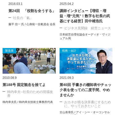
2016.03.1
2025.04.2
第24回 「役割を全うする」
講師インタビュー【増収・増
益・増“元気”！数字を社長の武
社長の「氣」
器にする経営】田中靖浩氏
藤平 信一 氏 / 心身統一合氣道会 会長
ビジネス見聞録 経営ニュース
日本経営合理化協会オーディオ・ヴィジ
ュアル局
製造業
税務・会計
2010.08.9
2021.09.3
第188号 固定観念を捨てよ
第40回 手書きの棚卸表やチェッ
ク表を使っての二度手間、やめ
柿内幸夫─社長のための現場改
ませんか
善
おカネが残る決算書にするため
柿内幸夫氏 / 柿内幸夫技術士事務所代表
に、やっておきたいこと
古山喜章氏 / アイ・シー・オーコンサル