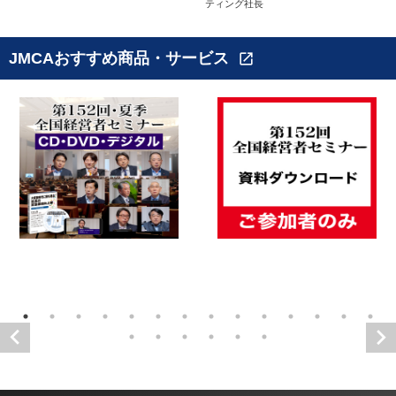
ティング社長
JMCAおすすめ商品・サービス
open_in_new