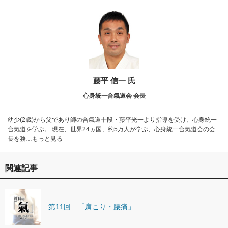
藤平 信一 氏
心身統一合氣道会 会長
幼少(2歳)から父であり師の合氣道十段・藤平光一より指導を受け、心身統一
合氣道を学ぶ。 現在、世界24ヵ国、約5万人が学ぶ、心身統一合氣道会の会
長を務…もっと見る
関連記事
第11回 「肩こり・腰痛」