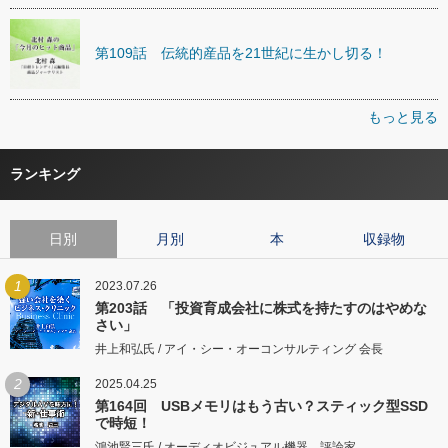
第109話 伝統的産品を21世紀に生かし切る！
もっと見る
ランキング
日別
月別
本
収録物
1
2023.07.26
第203話 「投資育成会社に株式を持たすのはやめな
さい」
井上和弘氏 / アイ・シー・オーコンサルティング 会長
2
2025.04.25
第164回 USBメモリはもう古い？スティック型SSD
で時短！
鴻池賢三氏 / オーディオビジュアル機器 評論家