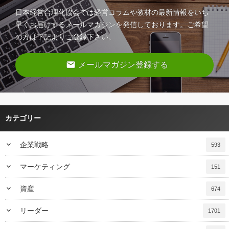
日本経営合理化協会では経営コラムや教材の最新情報をいち
早くお届けするメールマガジンを発信しております。ご希望
の方は下記よりご登録下さい。
email
メールマガジン登録する
カテゴリー
keyboard_arrow_down
企業戦略
593
keyboard_arrow_down
マーケティング
151
keyboard_arrow_down
資産
674
keyboard_arrow_down
リーダー
1701