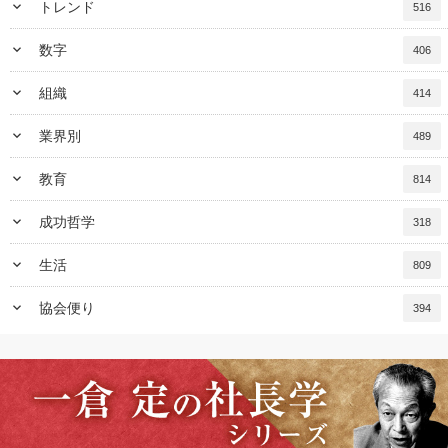
keyboard_arrow_down
トレンド
516
keyboard_arrow_down
数字
406
keyboard_arrow_down
組織
414
keyboard_arrow_down
業界別
489
keyboard_arrow_down
教育
814
keyboard_arrow_down
成功哲学
318
keyboard_arrow_down
生活
809
keyboard_arrow_down
協会便り
394