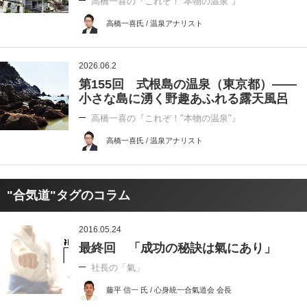
高橋一喜の『これぞ！"本物の温泉"』
高橋一喜氏 / 温泉アナリスト
2026.06.2
第155回 式根島の温泉（東京都）――
小さな島に湧く野趣あふれる露天風呂
高橋一喜の『これぞ！"本物の温泉"』
高橋一喜氏 / 温泉アナリスト
"合気道"タグのコラム
2016.05.24
最終回 「成功の秘訣は氣にあり」
社長の「氣」
藤平 信一 氏 / 心身統一合氣道会 会長