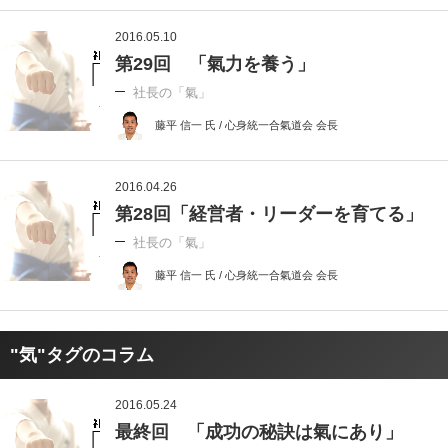
2016.05.10
第29回 「氣力を養う」
社長の「氣」
藤平 信一 氏 / 心身統一合氣道会 会長
2016.04.26
第28回「経営者・リーダーを育てる」
社長の「氣」
藤平 信一 氏 / 心身統一合氣道会 会長
"気"タグのコラム
2016.05.24
最終回 「成功の秘訣は氣にあり」