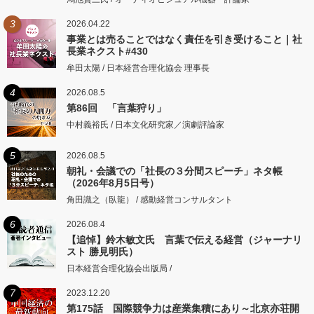
3
2026.04.22
事業とは売ることではなく責任を引き受けること｜社
長業ネクスト#430
牟田太陽 / 日本経営合理化協会 理事長
4
2026.08.5
第86回 「言葉狩り」
中村義裕氏 / 日本文化研究家／演劇評論家
5
2026.08.5
朝礼・会議での「社長の３分間スピーチ」ネタ帳
（2026年8月5日号）
角田識之（臥龍） / 感動経営コンサルタント
6
2026.08.4
【追悼】鈴木敏文氏 言葉で伝える経営（ジャーナリ
スト 勝見明氏）
日本経営合理化協会出版局 /
7
2023.12.20
第175話 国際競争力は産業集積にあり～北京亦荘開