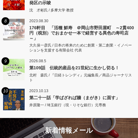
発区の示唆
沈 才彬氏 / 多摩大学 教授
8
2023.08.30
176軒目 「活種 鮮寿 ＠岡山市野田屋町 ～2貫400
円（税別）でおまかせ一本で経営する異色の寿司店
～」
大久保一彦氏 / 日本の将来のために創業・第二創業・イノベー
ションを支援する有限会社 代表
9
2026.08.5
第109話 伝統的産品を21世紀に生かし切る！
北村 森氏 / 『日経トレンディ』元編集長／商品ジャーナリス
ト
10
2023.10.13
第二十一話「学ばざれば牆（まがき）に面す」
井原隆一 / 埼玉銀行（現・りそな銀行）元専務
新着情報メール