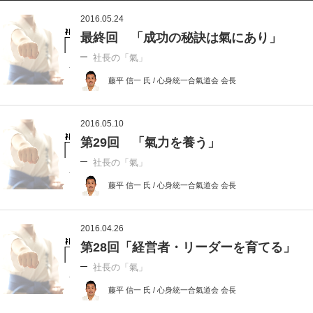
2016.05.24
最終回 「成功の秘訣は氣にあり」
社長の「氣」
藤平 信一 氏 / 心身統一合氣道会 会長
2016.05.10
第29回 「氣力を養う」
社長の「氣」
藤平 信一 氏 / 心身統一合氣道会 会長
2016.04.26
第28回「経営者・リーダーを育てる」
社長の「氣」
藤平 信一 氏 / 心身統一合氣道会 会長