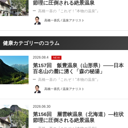
節理に圧倒される絶景温泉
高橋一喜の『これぞ！"本物の温泉"』
高橋一喜氏 / 温泉アナリスト
健康カテゴリーのコラム
2026.08.4
NEW
第157回 飯豊温泉（山形県）――日本
百名山の麓に湧く「森の秘湯」
高橋一喜の『これぞ！"本物の温泉"』
高橋一喜氏 / 温泉アナリスト
2026.06.30
第156回 層雲峡温泉（北海道）―柱状
節理に圧倒される絶景温泉