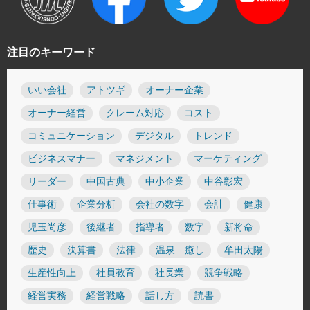
注目のキーワード
いい会社
アトツギ
オーナー企業
オーナー経営
クレーム対応
コスト
コミュニケーション
デジタル
トレンド
ビジネスマナー
マネジメント
マーケティング
リーダー
中国古典
中小企業
中谷彰宏
仕事術
企業分析
会社の数字
会計
健康
児玉尚彦
後継者
指導者
数字
新将命
歴史
決算書
法律
温泉 癒し
牟田太陽
生産性向上
社員教育
社長業
競争戦略
経営実務
経営戦略
話し方
読書