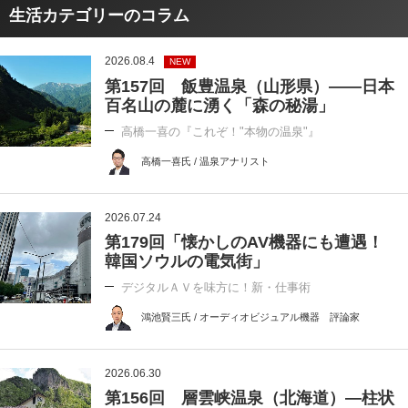
生活カテゴリーのコラム
2026.08.4
NEW
第157回 飯豊温泉（山形県）――日本
百名山の麓に湧く「森の秘湯」
高橋一喜の『これぞ！"本物の温泉"』
高橋一喜氏 / 温泉アナリスト
2026.07.24
第179回「懐かしのAV機器にも遭遇！
韓国ソウルの電気街」
デジタルＡＶを味方に！新・仕事術
鴻池賢三氏 / オーディオビジュアル機器 評論家
2026.06.30
第156回 層雲峡温泉（北海道）―柱状