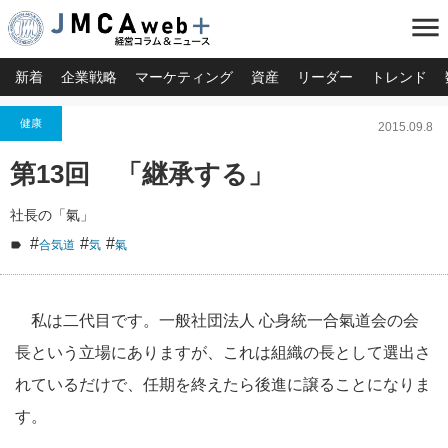
menu
新着
企業戦略
マーケティング
資産
リーダー
トレンド
健康
2015.09.8
第13回 「継承する」
社長の「氣」
#
#
#
合気道
気
氣
私は二代目です。一般社団法人 心身統一合氣道会の会
長という立場にありますが、これは組織の長として選出さ
れているだけで、任期を終えたら後進に譲ることになりま
す。