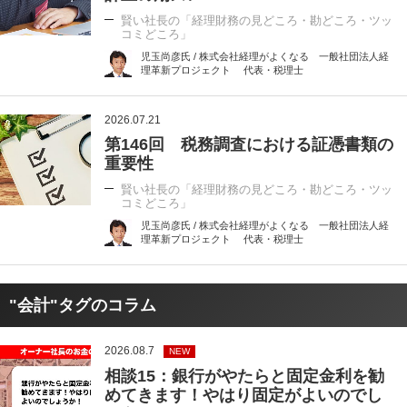
賢い社長の「経理財務の見どころ・勘どころ・ツッ
コミどころ」
児玉尚彦氏 / 株式会社経理がよくなる 一般社団法人経
理革新プロジェクト 代表・税理士
2026.07.21
第146回 税務調査における証憑書類の
重要性
賢い社長の「経理財務の見どころ・勘どころ・ツッ
コミどころ」
児玉尚彦氏 / 株式会社経理がよくなる 一般社団法人経
理革新プロジェクト 代表・税理士
"会計"タグのコラム
2026.08.7
NEW
相談15：銀行がやたらと固定金利を勧
めてきます！やはり固定がよいのでし