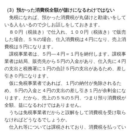
（3
）預かった消費税全額が儲けになるわけではない
免税になれば、預かった消費税が丸儲けと勘違いをして
いる人もいるので少しお話しをしておきます。
８０円（税抜き）で仕入れ、１００円（税抜き）で販売
した場合、５％の場合、仕入消費税は４円になり、売上消
費税は５円になります。
課税事業者は、５円―４円＝１円を納付します。課税事
業者は結局、販売先から５円の入金があり、仕入先に４円
の支出と税務署に１円の合計５円の支出があるため、差し
引き０円になります。
仮に免税事業者であれば、１円の納付が免除されるた
め、５円の入金と４円の支出の差し引き１円が余剰金にな
ります。だから、売上の５％の５円、つまり預り消費税が
全額、益になるわけではありません。
うちは免税事業者だからと誤解をして消費税を受け取ら
なければどうなるでしょうか。
仕入れ等については課税されており、消費税を払ってい