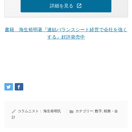
open_in_new
詳細を見る
書籍 海生裕明著『連結バランスシート経営で会社を強く
する』好評発売中
コラムニスト：
海生裕明氏
カテゴリー:
数字
,
税務・会
計