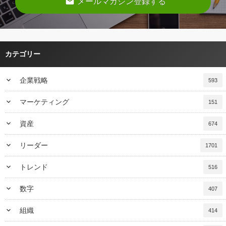
email
メールマガジン登録する
カテゴリー
keyboard_arrow_down
企業戦略
593
keyboard_arrow_down
マーケティング
151
keyboard_arrow_down
資産
674
keyboard_arrow_down
リーダー
1701
keyboard_arrow_down
トレンド
516
keyboard_arrow_down
数字
407
keyboard_arrow_down
組織
414