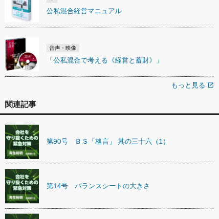
公私混合経営マニュアル
音声・映像
「公私混合で考える《経営と蓄財》」
もっと見る
open_in_new
関連記事
第90号 ＢＳ「格言」 其の三十六（1）
第14号 バランスシートの大きさ