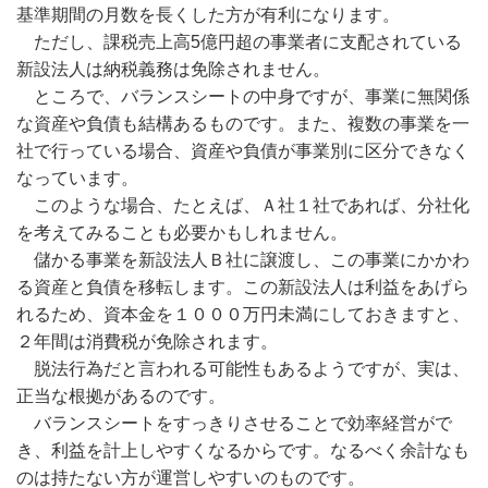
基準期間の月数を長くした方が有利になります。
ただし、課税売上高5億円超の事業者に支配されている
新設法人は納税義務は免除されません。
ところで、バランスシートの中身ですが、事業に無関係
な資産や負債も結構あるものです。また、複数の事業を一
社で行っている場合、資産や負債が事業別に区分できなく
なっています。
このような場合、たとえば、Ａ社１社であれば、分社化
を考えてみることも必要かもしれません。
儲かる事業を新設法人Ｂ社に譲渡し、この事業にかかわ
る資産と負債を移転します。この新設法人は利益をあげら
れるため、資本金を１０００万円未満にしておきますと、
２年間は消費税が免除されます。
脱法行為だと言われる可能性もあるようですが、実は、
正当な根拠があるのです。
バランスシートをすっきりさせることで効率経営がで
き、利益を計上しやすくなるからです。なるべく余計なも
のは持たない方が運営しやすいのものです。