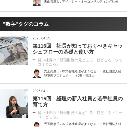
古山喜章氏 / アイ・シー・オーコンサルティング社長
"数字"タグのコラム
2025.04.15
第116回 社長が知っておくべきキャッ
シュフローの基礎と使い方
賢い社長の「経理財務の見どころ・勘どころ・ツッ
コミどころ」
児玉尚彦氏 / 株式会社経理がよくなる 一般社団法人経
理革新プロジェクト 代表・税理士
2025.04.1
第115回 経理の新入社員と若手社員の
育て方
賢い社長の「経理財務の見どころ・勘どころ・ツッ
コミどころ」
児玉尚彦氏 / 株式会社経理がよくなる 一般社団法人経