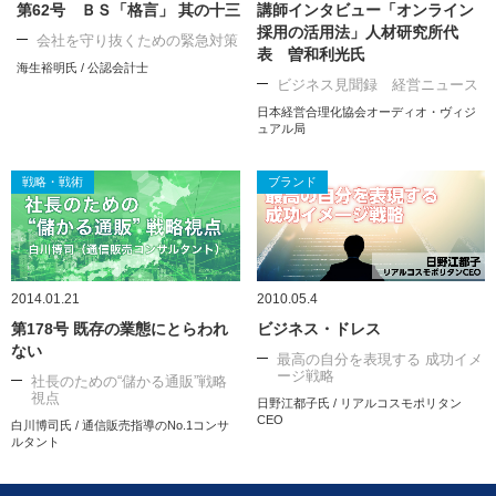
第62号 ＢＳ「格言」 其の十三
講師インタビュー「オンライン
採用の活用法」人材研究所代
会社を守り抜くための緊急対策
表 曽和利光氏
海生裕明氏 / 公認会計士
ビジネス見聞録 経営ニュース
日本経営合理化協会オーディオ・ヴィジ
ュアル局
戦略・戦術
ブランド
2014.01.21
2010.05.4
第178号 既存の業態にとらわれ
ビジネス・ドレス
ない
最高の自分を表現する 成功イメ
ージ戦略
社長のための“儲かる通販”戦略
視点
日野江都子氏 / リアルコスモポリタン
CEO
白川博司氏 / 通信販売指導のNo.1コンサ
ルタント