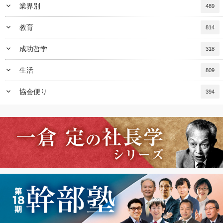
keyboard_arrow_down
業界別
489
keyboard_arrow_down
教育
814
keyboard_arrow_down
成功哲学
318
keyboard_arrow_down
生活
809
keyboard_arrow_down
協会便り
394