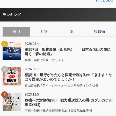
ランキング
日別
月別
本
収録物
1
2026.08.4
第157回 飯豊温泉（山形県）――日本百名山の麓に
湧く「森の秘湯」
高橋一喜氏 / 温泉アナリスト
2
2026.08.7
相談15：銀行がやたらと固定金利を勧めてきます！や
はり固定がよいのでしょうか！
古山喜章氏 / アイ・シー・オーコンサルティング社長
3
2023.12.5
危機への対処術(30) 戦力逐次投入の愚(ガダルカナル
奪還作戦)
宇惠一郎氏 / 元読売新聞東京本社国際部編集委員