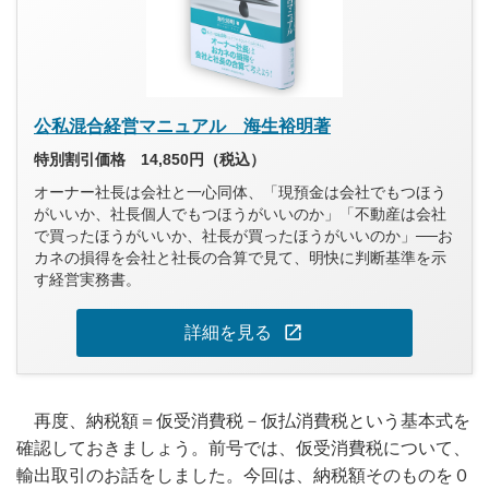
公私混合経営マニュアル 海生裕明著
特別割引価格 14,850円（税込）
オーナー社長は会社と一心同体、「現預金は会社でもつほう
がいいか、社長個人でもつほうがいいのか」「不動産は会社
で買ったほうがいいか、社長が買ったほうがいいのか」──お
カネの損得を会社と社長の合算で見て、明快に判断基準を示
す経営実務書。
open_in_new
詳細を見る
再度、納税額＝仮受消費税－仮払消費税という基本式を
確認しておきましょう。前号では、仮受消費税について、
輸出取引のお話をしました。今回は、納税額そのものを０