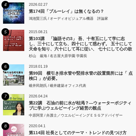
4
2026.02.27
第174回「ブルーレイ」は無くなるの？
鴻池賢三氏 / オーディオビジュアル機器 評論家
5
2015.08.21
第103講 「論語その3」 吾、十有五にして学に志
し、三十にして立ち、四十にして惑わず。 五十にして
天命を知り、六十にして耳に従い、 七十にして心の欲
するところに従いて矩をこえず。
杉山 厳海 / 名古屋大原学園 学園長
6
2018.01.19
第99回 横引き排水管や竪排水管の設置箇所には「 点
検口 」が必要。
碓井民朗氏 / 碓井建築オフィス代表
7
2026.04.24
第22講 石油の前に水が枯渇？―ウォーターポジティ
ブに学ぶウェルビーイング経営の観点
中原阿里 / 弁護士／ウエルビーイングＥＳＧアドバイザー
8
2020.04.1
第114回 社長としてのテーマ・トレンドの見つけ方