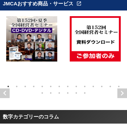
JMCAおすすめ商品・サービス
open_in_new
数字カテゴリーのコラム