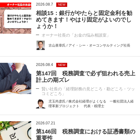
2026.08.7
NEW
相談15：銀行がやたらと固定金利を勧
めてきます！やはり固定がよいのでし
ょうか！
オーナー社長の「お金の悩み相談室」
古山喜章氏 / アイ・シー・オーコンサルティング社長
2026.08.4
NEW
第147回 税務調査で必ず狙われる売上
計上の期ズレ
賢い社長の「経理財務の見どころ・勘どころ・ツッ
コミどころ」
児玉尚彦氏 / 株式会社経理がよくなる 一般社団法人経
理革新プロジェクト 代表・税理士
2026.07.21
第146回 税務調査における証憑書類の
重要性