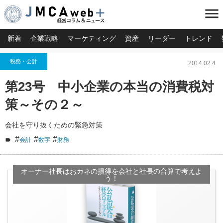
menu
新着
企業戦略
マーケティング
資産
リーダー
トレンド
税務・会計
2014.02.4
第23号 中小企業の本当の消費税対
策～その２～
会社を守り抜くための緊急対策
#
#
#
会計
数字
財務
オーナー社長はおカネの損得を会社と社長の合算で考えよ
う！