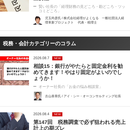
賢い社長の「経理財務の見どころ・勘どころ・ツッ
コミどころ」
児玉尚彦氏 / 株式会社経理がよくなる 一般社団法人経
理革新プロジェクト 代表・税理士
税務・会計カテゴリーのコラム
2026.08.7
NEW
相談15：銀行がやたらと固定金利を勧
めてきます！やはり固定がよいのでし
ょうか！
オーナー社長の「お金の悩み相談室」
古山喜章氏 / アイ・シー・オーコンサルティング社長
2026.08.4
NEW
第147回 税務調査で必ず狙われる売上
計上の期ズレ