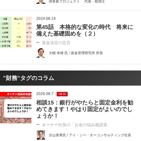
理革新プロジェクト 代表・税理士
2024.08.14
第45話 本格的な変化の時代 将来に
備えた基礎固めを（２）
賃金決定の定石
大槻 幸雄 氏 / 賃金管理研究所 所長
"財務"タグのコラム
2026.08.7
NEW
相談15：銀行がやたらと固定金利を勧
めてきます！やはり固定がよいのでし
ょうか！
オーナー社長の「お金の悩み相談室」
古山喜章氏 / アイ・シー・オーコンサルティング社長