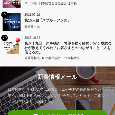
牟田太陽 / 日本経営合理化協会 理事長
9
2011.07.12
第15人目 ｢スプルーアンス」
渡部昇一氏 /
10
2025.10.22
第八十九話 声を聴き、希望を描く経営 パイン株式会
社が教えてくれた「お客さまとのつながり」と「人を
信じる力」
佐藤元相氏 / NNA株式会社 代表取締役
新着情報メール
日本経営合理化協会では経営コラムや教材の最新情報をいち
早くお届けするメールマガジンを発信しております。ご希望
の方は下記よりご登録下さい。