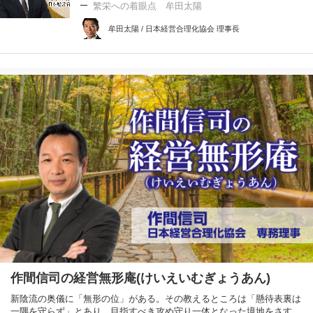
繁栄への着眼点 牟田太陽
牟田太陽 / 日本経営合理化協会 理事長
作間信司の経営無形庵(けいえいむぎょうあん)
新陰流の奥儀に「無形の位」がある。その教えるところは「懸待表裏は
一隅を守らず」とあり、目指すべき攻め守り一体となった境地をさす。