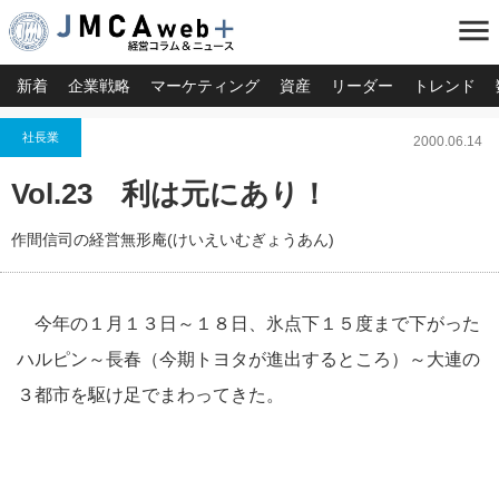
menu
新着
企業戦略
マーケティング
資産
リーダー
トレンド
社長業
2000.06.14
Vol.23 利は元にあり！
作間信司の経営無形庵(けいえいむぎょうあん)
今年の１月１３日～１８日、氷点下１５度まで下がった
ハルピン～長春（今期トヨタが進出するところ）～大連の
３都市を駆け足でまわってきた。