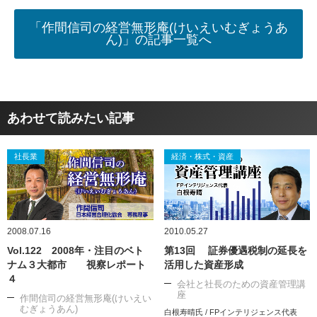
「作間信司の経営無形庵(けいえいむぎょうあ
ん)」の記事一覧へ
あわせて読みたい記事
社長業
経済・株式・資産
2008.07.16
2010.05.27
Vol.122 2008年・注目のベト
第13回 証券優遇税制の延長を
ナム３大都市 視察レポート
活用した資産形成
４
会社と社長のための資産管理講
座
作間信司の経営無形庵(けいえい
むぎょうあん)
白根寿晴氏 / FPインテリジェンス代表