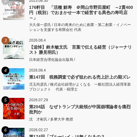
2
2023.08.30
176軒目 「活種 鮮寿 ＠岡山市野田屋町 ～2貫400
円（税別）でおまかせ一本で経営する異色の寿司店
～」
大久保一彦氏 / 日本の将来のために創業・第二創業・イノベー
ションを支援する有限会社 代表
3
2026.08.4
【追悼】鈴木敏文氏 言葉で伝える経営（ジャーナリ
スト 勝見明氏）
日本経営合理化協会出版局 /
4
2026.08.4
第147回 税務調査で必ず狙われる売上計上の期ズレ
児玉尚彦氏 / 株式会社経理がよくなる 一般社団法人経理革新
プロジェクト 代表・税理士
5
2026.07.29
第204話 なぜトランプ大統領が中国崩壊論者を痛烈
批判か
沈 才彬氏 / 多摩大学 教授
6
2026.02.27
第174回「ブルーレイ」は無くなるの？