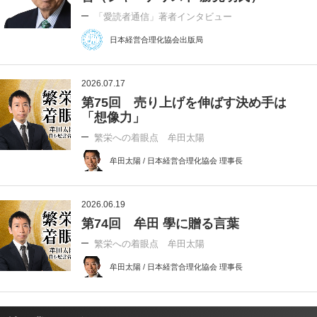
「愛読者通信」著者インタビュー
日本経営合理化協会出版局
2026.07.17
第75回 売り上げを伸ばす決め手は
「想像力」
繁栄への着眼点 牟田太陽
牟田太陽 / 日本経営合理化協会 理事長
2026.06.19
第74回 牟田 學に贈る言葉
繁栄への着眼点 牟田太陽
牟田太陽 / 日本経営合理化協会 理事長