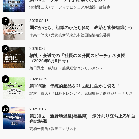
鴻池賢三氏 / オーディオビジュアル機器 評論家
7
2025.05.13
国のかたち、組織のかたち(46) 政治と官僚組織(上)
宇惠一郎氏 / 元読売新聞東京本社国際部編集委員
8
2026.08.5
朝礼・会議での「社長の３分間スピーチ」ネタ帳
（2026年8月5日号）
角田識之（臥龍） / 感動経営コンサルタント
9
2026.08.5
第109話 伝統的産品を21世紀に生かし切る！
北村 森氏 / 『日経トレンディ』元編集長／商品ジャーナリス
ト
10
2025.01.7
第130回 新野地温泉(福島県) 湯けむり立ち上る乳白
色の秘湯
高橋一喜氏 / 温泉アナリスト