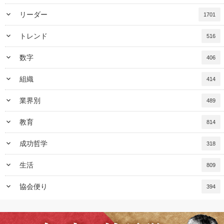
keyboard_arrow_down
リーダー
1701
keyboard_arrow_down
トレンド
516
keyboard_arrow_down
数字
406
keyboard_arrow_down
組織
414
keyboard_arrow_down
業界別
489
keyboard_arrow_down
教育
814
keyboard_arrow_down
成功哲学
318
keyboard_arrow_down
生活
809
keyboard_arrow_down
協会便り
394