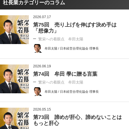
社長業カテゴリーのコラム
2026.07.17
第75回 売り上げを伸ばす決め手は
「想像力」
繁栄への着眼点 牟田太陽
牟田太陽 / 日本経営合理化協会 理事長
2026.06.19
第74回 牟田 學に贈る言葉
繁栄への着眼点 牟田太陽
牟田太陽 / 日本経営合理化協会 理事長
2026.05.15
第73回 諦めが肝心、諦めないことは
もっと肝心