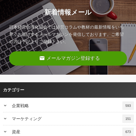
新着情報メール
日本経営合理化協会では経営コラムや教材の最新情報をいち
早くお届けするメールマガジンを発信しております。ご希望
の方は下記よりご登録下さい。
email
メールマガジン登録する
カテゴリー
keyboard_arrow_down
企業戦略
593
keyboard_arrow_down
マーケティング
151
keyboard_arrow_down
資産
673