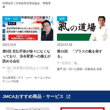
作間信司 / 日本経営合理化協会 専務理
事
税務・会計
健康
2022.10.6
2015.07.28
第5回 支払手形が徐々になくな
第10回 「プラスの氣を発す
っており、法令変更への備えが
る」
読める会社
社長の「氣」
強い決算書の会社はココが違
藤平 信一 氏 / 心身統一合氣道会 会長
う！
古山喜章氏 / アイ・シー・オーコンサル
ティング社長
JMCAおすすめ商品・サービス
open_in_new