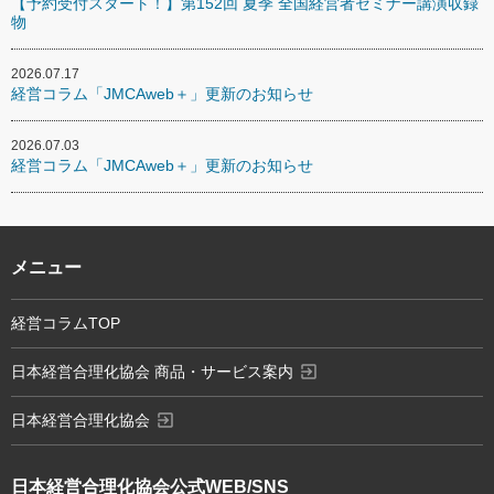
【予約受付スタート！】第152回 夏季 全国経営者セミナー講演収録
物
2026.07.17
経営コラム「JMCAweb＋」更新のお知らせ
2026.07.03
経営コラム「JMCAweb＋」更新のお知らせ
メニュー
経営コラムTOP
exit_to_app
日本経営合理化協会 商品・サービス案内
exit_to_app
日本経営合理化協会
日本経営合理化協会
公式WEB/SNS