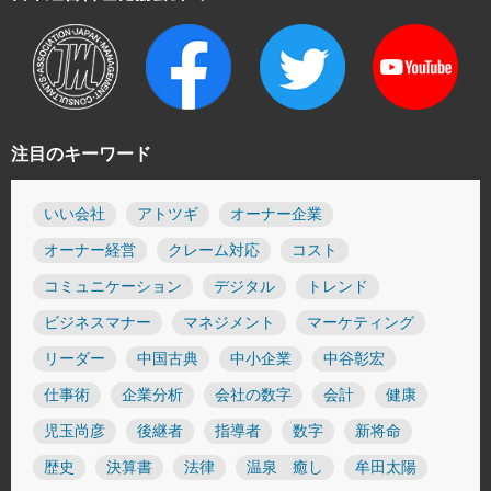
注目のキーワード
いい会社
アトツギ
オーナー企業
オーナー経営
クレーム対応
コスト
コミュニケーション
デジタル
トレンド
ビジネスマナー
マネジメント
マーケティング
リーダー
中国古典
中小企業
中谷彰宏
仕事術
企業分析
会社の数字
会計
健康
児玉尚彦
後継者
指導者
数字
新将命
歴史
決算書
法律
温泉 癒し
牟田太陽