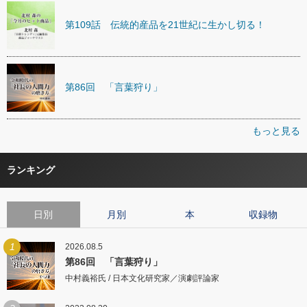
第109話 伝統的産品を21世紀に生かし切る！
第86回 「言葉狩り」
もっと見る
ランキング
日別
月別
本
収録物
1
2026.08.5
第86回 「言葉狩り」
中村義裕氏 / 日本文化研究家／演劇評論家