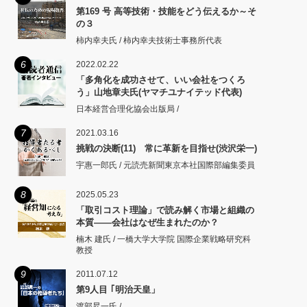
第169 号 高等技術・技能をどう伝えるか～そ
の３
柿内幸夫氏 / 柿内幸夫技術士事務所代表
6
2022.02.22
「多角化を成功させて、いい会社をつくろ
う」山地章夫氏(ヤマチユナイテッド代表)
日本経営合理化協会出版局 /
7
2021.03.16
挑戦の決断(11) 常に革新を目指せ(渋沢栄一)
宇惠一郎氏 / 元読売新聞東京本社国際部編集委員
8
2025.05.23
「取引コスト理論」で読み解く市場と組織の
本質――会社はなぜ生まれたのか？
楠木 建氏 / 一橋大学大学院 国際企業戦略研究科
教授
9
2011.07.12
第9人目 ｢明治天皇」
渡部昇一氏 /