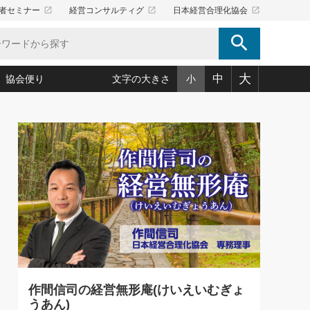
launch
launch
launch
者セミナー
経営コンサルティグ
日本経営合理化協会
search
大
中
協会便り
文字の大きさ
小
5)
況は会社守成の好機(38)
ころ心平の ──社長のための「か・ら・だマネジメント」
「愛読者通信」著者インタビュー(44)
34)
思われる 気配りの達人(127)
人間力の磨き方」(86)
ビジネス見聞録 経営ニュース(100)
タルＡＶを味方に！新・仕事術(180)
0)
り(210)
(92)
え 東洋思想に学ぶ経営学(132)
作間信司の経営無形庵(けいえいむぎょうあん)(166)
ー脳の鍛え方(32)
もっとみる
026.08.5
)
識(57)
指導者たち」(32)
経営セミナー情報局(1)
86回 「言葉狩り」
ンを楽しむ基礎レッスン(12)
ーイング経営入
教育の決め手(203)
略”(30)
繁栄への着眼点 牟田太陽(76)
！社長が読むべき今月の4冊(88)
て」(38)
講話を聞いて学ぼう 実学・耳学・磨く「ミミガク」のすすめ
で楽しむ読書術(162)
(7)
ランク上の手紙・メール術(100)
「氣」(30)
作間信司の経営無形庵(けいえいむぎょ
ミどこ
00)
うあん)
スポーツ・ビジネスに学ぶ心理学(98)