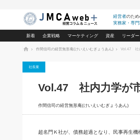
経営者
のため
実務家・専門
新着
企業戦略
マーケティング
資産
リーダー
ホーム
作間信司の経営無形庵(けいえいむぎょうあん)
Vol.4
中小企業の「１位づくり」戦略(96)
ネット戦略成功の秘訣 圧倒的に儲か
あなたの会社と資
オンリ
社長業
利益を最大化する「業務改善」横田尚哉氏(5)
ビジネスを一瞬で制する！一流グロ
どうなる金融業界
ビジネ
る“社長の戦略印象リスクマネジメント
(446)
強い会社を築く ビジネス・クリニック(240)
中国経済の最新動
Vol.47 社内力学
ロングセラーの玉手箱(9)
ピョー
2026.08.7
2026.08.7
日本レーザー「人を大切にしながら利益を上げ
事業承継の前に
相談15：銀行がやたらと固定金
第153回「内需企業があっと
(3)
大復活＆快進撃！ユニバーサルスタ
きたいコト(12)
指導者た
利を勧めてきます！やはり固定
う間にグローバル成長企業に
は(5)
がよいのでしょうか！
FOOD & LIFE COMPANIES
作間信司の経営無形庵(けいえいむぎょうあん)
武器としてのM&A入門(3)
会社と社長のため
朝礼・
最高の自分を表現する 成功イメージ戦
社長のための“儲かる通販”戦略視点(151)
深読み企業分析(1
楠木建の
酒井光雄 成功事例に学ぶ繁栄企業の
継続経営 百話百行(85)
次もあ
超名門Ｋ社が、債務超過となり、民事再生機
野田久美子 香港ビジネス成功法(10)
社長の口