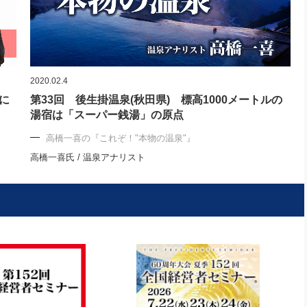
2020.02.4
に
第33回 後生掛温泉(秋田県) 標高1000メートルの
湯宿は「スーパー銭湯」の原点
高橋一喜の『これぞ！"本物の温泉"』
高橋一喜氏 / 温泉アナリスト