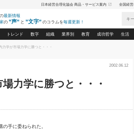
launch
日本経営合理化協会 商品・サービス案内
全国経営
の
最新情報
”声”
”文字”
家
の
と
のコラムを
毎週更新！
トレンド
数字
組織
業界別
教育
成功哲学
生活
7 社内力学が市場力学に勝つと・・・
る仕組みづくり講座(12)
産を守る一手(171)
ーワンで勝ち残る企業風土づくり(54)
《ニューヨーク発》ビジネスリーダーの先読み: 最新トレンド
オーナー社長の「お金の悩み相談室」(15)
「賃金の誤解」(135)
なぜ、トヨタ式で会社が伸びるのか？(
“出来る”管理職の条件(62)
中国哲学に学ぶ 不
おの
と戦略拠点(9)
(50)
2002.06.12
ーバル経営者は知ってい
(39)
スリーダー×次の一手「牟田太陽の社長業ネクスト」
おカネが残る決算書にするために、やっておきたいこと(
中小企業の新たな法律リスク(178)
売れる住宅を創る 100の視点(100)
あなただからお願いしたいと
令和時代の「社長の
”(9)
「社長の繁盛トレンド通信」(90)
デジ
向(204)
会社を守り抜くための緊急対策(100)
職場の生産性を下げるハラスメントの予防策(1
大久保一彦の“流行る”お店の仕組みづく
クレーム対応 実践マニュアル
先人の名句名言の教
が市場力学に勝つと・・・
トル・F・グジバチの『経営戦略の新常識』(12)
北村森の「今月のヒット商品」(109)
リーダ
2026.08.5
2
る経営」の極意
、決めておきたい、知っておきたい、やってお
強い決算書の会社はココが違う！(36)
賃金決定の定石(68)
柿内幸夫─社長のための現場改善(174
クレーム対応の新知識と新常
渡部昇一の「日本の
い
第109話 伝統的産品を21世紀
第
ジオジャパンの成功要因と
る者かくあるべし(635)
次の売れ筋をつかむ術(102)
ワイ
」
に生かし切る！
損益分岐点を下げる、Ｐ／Ｌ不況時代の新戦略(12)
顧客・社員・社会から支持される「ウェルビ
デキル社員に育てる！ 社員
経営に活かす“十八史
の資産管理講座(95)
会議での「社長の３分間スピーチ」ネタ帳(159)
社長のメシの種 4.0(206)
門」(23)
必読
2026.08.5
新・会計経営と実学(37)
東川鷹年の「中小企業の人育
略(77)
53)
「経営知になる考え方」(57)
眼と耳
朝礼・会議での「社長の３分間
決算書の“見える化”術(12)
業績アップにつながる！ワン
スピーチ」ネタ帳（2026年8月5
ブランド戦略(39)
日号）
なたにお願いしたいと思われる「一流の仕事術」(28)
社長の
構の手に委ねられた。
賢い社長の「経理財務の見どころ・勘どころ・ツッコ
欧米資産家に学ぶ二世教育(1
ぐせ経営哲学(100)
ろ」(149)
米国