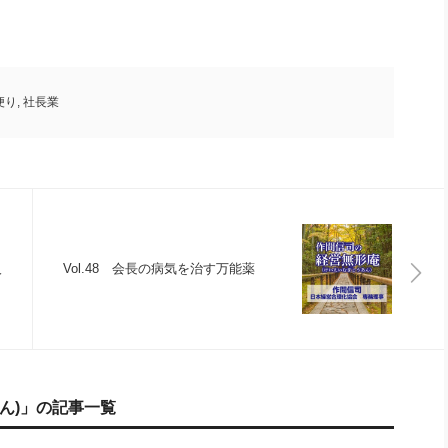
便り
,
社長業
人
Vol.48 会長の病気を治す万能薬
ん)」の記事一覧