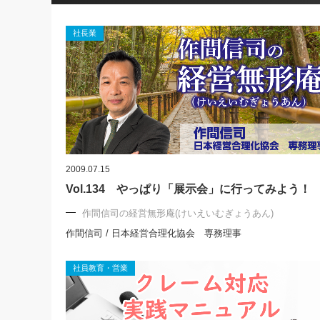
社長業
2009.07.15
Vol.134 やっぱり「展示会」に行ってみよう！
作間信司の経営無形庵(けいえいむぎょうあん)
作間信司 / 日本経営合理化協会 専務理事
社員教育・営業