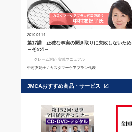
2010.04.14
第17講 正確な事実の聞き取りに失敗しないため
～その4～
クレーム対応 実践マニュアル
中村友妃子 / カスタマーケアプラン代表
JMCAおすすめ商品・サービス
open_in_new