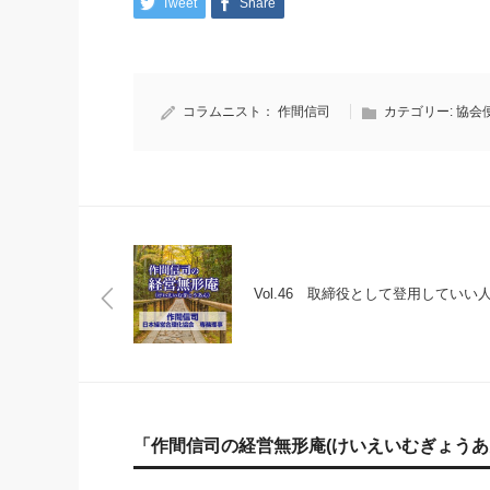
Tweet
Share
コラムニスト：
作間信司
カテゴリー:
協会
Vol.46 取締役として登用していい
「作間信司の経営無形庵(けいえいむぎょうあ