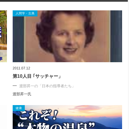
人間学・古典
2011.07.12
第10人目 ｢サッチャー」
渡部昇一の「日本の指導者たち」
渡部昇一氏
健康