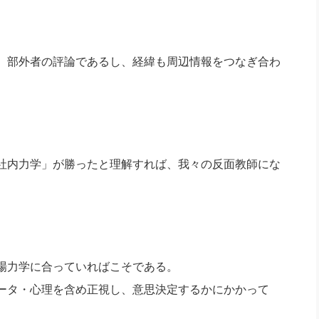
社長のための“全員営業”(30
腕をつくる 人と組織を動かす(200)
銀行交渉はこうしなさい！(12)
高橋一
行動科学マネジメント(5)
の社長のビジョン実現道場(10)
、部外者の評論であるし、経緯も周辺情報をつなぎ合わ
社内力学」が勝ったと理解すれば、我々の反面教師にな
場力学に合っていればこそである。
ータ・心理を含め正視し、意思決定するかにかかって