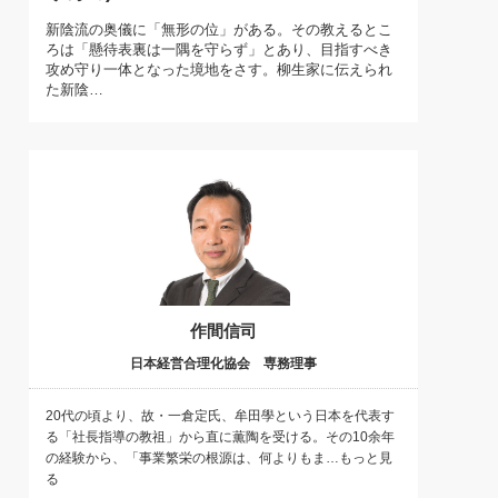
)
新陰流の奥儀に「無形の位」がある。その教えるとこ
喜の『これぞ！"本物の温泉"』(157)
ろは「懸待表裏は一隅を守らず」とあり、目指すべき
攻め守り一体となった境地をさす。柳生家に伝えられ
た新陰…
作間信司
日本経営合理化協会 専務理事
20代の頃より、故・一倉定氏、牟田學という日本を代表す
る「社長指導の教祖」から直に薫陶を受ける。その10余年
の経験から、「事業繁栄の根源は、何よりもま…もっと見
る