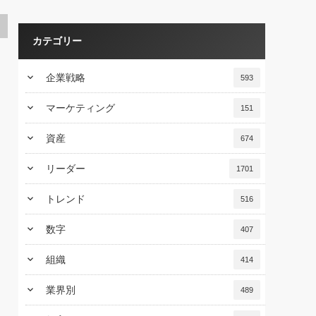
カテゴリー
keyboard_arrow_down
企業戦略
593
keyboard_arrow_down
マーケティング
151
keyboard_arrow_down
資産
674
keyboard_arrow_down
リーダー
1701
keyboard_arrow_down
トレンド
516
keyboard_arrow_down
数字
407
keyboard_arrow_down
組織
414
keyboard_arrow_down
業界別
489