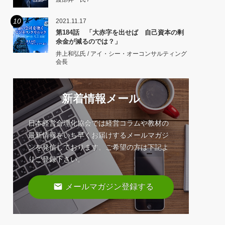
10
2021.11.17
第184話 「大赤字を出せば 自己資本の剰
余金が減るのでは？」
井上和弘氏 / アイ・シー・オーコンサルティング
会長
新着情報メール
日本経営合理化協会では経営コラムや教材の
最新情報をいち早くお届けするメールマガジ
ンを発信しております。ご希望の方は下記よ
りご登録下さい。
email
メールマガジン登録する