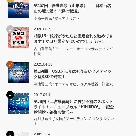
第157回 飯豊温泉（山形県）――日本百名
山の麓に湧く「森の秘湯」
高橋一喜氏 / 温泉アナリスト
2
2026.08.7
相談15：銀行がやたらと固定金利を勧めてき
ます！やはり固定がよいのでしょうか！
古山喜章氏 / アイ・シー・オーコンサルティング
社長
3
2025.04.25
第164回 USBメモリはもう古い？スティッ
ク型SSDで時短！
鴻池賢三氏 / オーディオビジュアル機器 評論家
4
2017.06.9
第78回《二宮尊徳翁》に再び空前のスポット
ライト！～ミュージカル「KINJIRO!」・記念
館開館・銅像も復活～
西川りゅうじん氏 / マーケティング コンサルタン
ト
5
2009.11.4