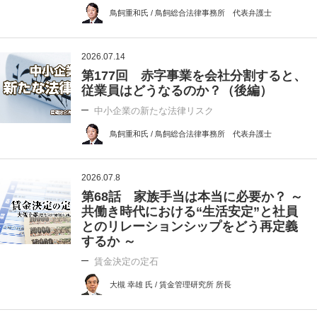
鳥飼重和氏 / 鳥飼総合法律事務所 代表弁護士
2026.07.14
第177回 赤字事業を会社分割すると、
従業員はどうなるのか？（後編）
中小企業の新たな法律リスク
鳥飼重和氏 / 鳥飼総合法律事務所 代表弁護士
2026.07.8
第68話 家族手当は本当に必要か？ ～
共働き時代における“生活安定”と社員
とのリレーションシップをどう再定義
するか ～
賃金決定の定石
大槻 幸雄 氏 / 賃金管理研究所 所長