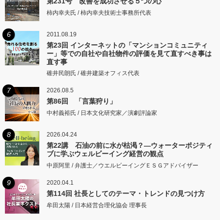
第231号 改善を成功させる５つの心
柿内幸夫氏 / 柿内幸夫技術士事務所代表
6
2011.08.19
第23回 インターネットの「マンションコミュニティ
ー」等での自社や自社物件の評価を見て直すべき事は
直す事
碓井民朗氏 / 碓井建築オフィス代表
7
2026.08.5
第86回 「言葉狩り」
中村義裕氏 / 日本文化研究家／演劇評論家
8
2026.04.24
第22講 石油の前に水が枯渇？―ウォーターポジティ
ブに学ぶウェルビーイング経営の観点
中原阿里 / 弁護士／ウエルビーイングＥＳＧアドバイザー
9
2020.04.1
第114回 社長としてのテーマ・トレンドの見つけ方
牟田太陽 / 日本経営合理化協会 理事長