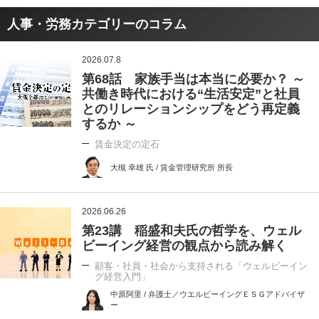
人事・労務カテゴリーのコラム
2026.07.8
第68話 家族手当は本当に必要か？ ～
共働き時代における“生活安定”と社員
とのリレーションシップをどう再定義
するか ～
賃金決定の定石
大槻 幸雄 氏 / 賃金管理研究所 所長
2026.06.26
第23講 稲盛和夫氏の哲学を、ウェル
ビーイング経営の観点から読み解く
顧客・社員・社会から支持される「ウェルビーイン
グ経営入門」
中原阿里 / 弁護士／ウエルビーイングＥＳＧアドバイザ
ー