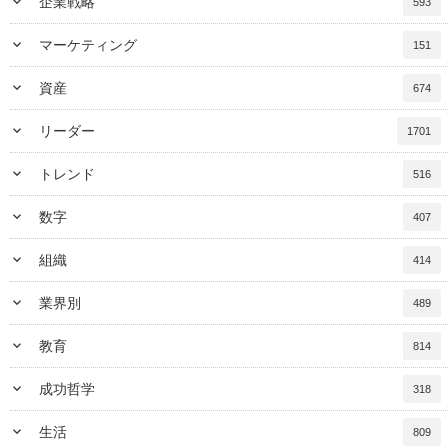
keyboard_arrow_down
企業戦略
593
keyboard_arrow_down
マーケティング
151
keyboard_arrow_down
資産
674
keyboard_arrow_down
リーダー
1701
keyboard_arrow_down
トレンド
516
keyboard_arrow_down
数字
407
keyboard_arrow_down
組織
414
keyboard_arrow_down
業界別
489
keyboard_arrow_down
教育
814
keyboard_arrow_down
成功哲学
318
keyboard_arrow_down
生活
809