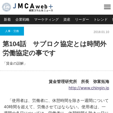
menu
新着
企業戦略
マーケティング
資産
リーダー
トレンド
人事・労務
2018.01.10
第104話 サブロク協定とは時間外
労働協定の事です
「賃金の誤解」
賃金管理研究所 所長 弥富拓海
http://www.chingin.jp
「使用者は、労働者に、休憩時間を除き一週間について
40時間を超えて、労働させてはならない。使用者は、一