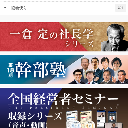
keyboard_arrow_down
協会便り
394