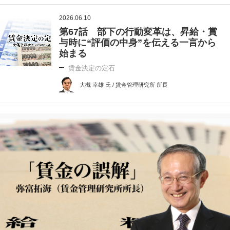
2026.06.10
第67話 部下の行動変革は、昇給・賞
与時に“評価の中身”を伝える一言から
始まる
賃金決定の定石
大槻 幸雄 氏 / 賃金管理研究所 所長