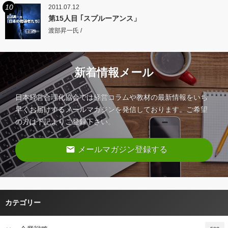
10
2011.07.12
第15人目 ｢スプルーアンス」
渡部昇一氏 /
新着情報メール
日本経営合理化協会では経営コラムや教材の最新情報をいち
早くお届けするメールマガジンを発信しております。ご希望
の方は下記よりご登録下さい。
email
メールマガジン登録する
カテゴリー