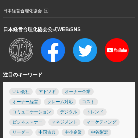
exit_to_app
日本経営合理化協会
日本経営合理化協会
公式WEB/SNS
注目のキーワード
いい会社
アトツギ
オーナー企業
オーナー経営
クレーム対応
コスト
コミュニケーション
デジタル
トレンド
ビジネスマナー
マネジメント
マーケティング
リーダー
中国古典
中小企業
中谷彰宏