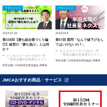
マネジメント
マネジメント
2024.07.16
2019.03.6
第338回【勝ち組企業づくり編
第57回 質問「なんで値下げをし
①】経営の「勝ち負け」とは何
てはいけないの？」
か？
ビジネスリーダー×次の一手
「牟田太陽の社長業ネクスト」
ビジネスリーダー×次の一手
「牟田太陽の社長業ネクスト」
牟田太陽 / 日本経営合理化協会 理事長
牟田太陽 / 日本経営合理化協会 理事長
JMCAおすすめ商品・サービス
open_in_new