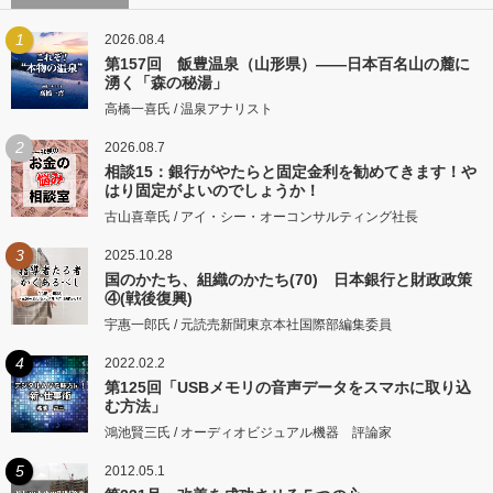
1
2026.08.4
第157回 飯豊温泉（山形県）――日本百名山の麓に
湧く「森の秘湯」
高橋一喜氏 / 温泉アナリスト
2
2026.08.7
相談15：銀行がやたらと固定金利を勧めてきます！や
はり固定がよいのでしょうか！
古山喜章氏 / アイ・シー・オーコンサルティング社長
3
2025.10.28
国のかたち、組織のかたち(70) 日本銀行と財政政策
④(戦後復興)
宇惠一郎氏 / 元読売新聞東京本社国際部編集委員
4
2022.02.2
第125回「USBメモリの音声データをスマホに取り込
む方法」
鴻池賢三氏 / オーディオビジュアル機器 評論家
5
2012.05.1