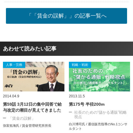
「「賃金の誤解」」の記事一覧へ
あわせて読みたい記事
人事・労務
戦略・戦術
2014.04.9
2013.11.5
第59話 3月12日の集中回答で給
第175号 半径200m
与改定の潮目が見えてきました
社長のための“儲かる通販”戦略
視点
「賃金の誤解」
白川博司氏 / 通信販売指導のNo.1コンサ
弥富拓海氏 / 賃金管理研究所所長
ルタント