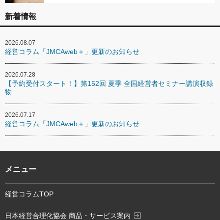
新着情報
2026.08.07
経営コラム「JMCAweb＋」更新のお知らせ
2026.07.28
【予約受付スタート！】第152回 夏季 全国経営者セミナー講演収録
物
2026.07.17
経営コラム「JMCAweb＋」更新のお知らせ
メニュー
経営コラムTOP
exit_to_app
日本経営合理化協会 商品・サービス案内