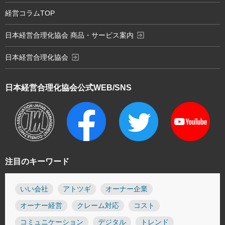
経営コラムTOP
exit_to_app
日本経営合理化協会 商品・サービス案内
exit_to_app
日本経営合理化協会
日本経営合理化協会
公式WEB/SNS
注目のキーワード
いい会社
アトツギ
オーナー企業
オーナー経営
クレーム対応
コスト
コミュニケーション
デジタル
トレンド