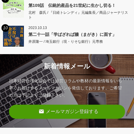
第109話 伝統的産品を21世紀に生かし切る！
北村 森氏 / 『日経トレンディ』元編集長／商品ジャーナリス
ト
10
2023.10.13
第二十一話「学ばざれば牆（まがき）に面す」
井原隆一 / 埼玉銀行（現・りそな銀行）元専務
新着情報メール
日本経営合理化協会では経営コラムや教材の最新情報をいち
早くお届けするメールマガジンを発信しております。ご希望
の方は下記よりご登録下さい。
email
メールマガジン登録する