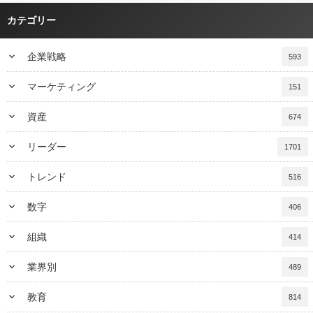
カテゴリー
keyboard_arrow_down
企業戦略
593
keyboard_arrow_down
マーケティング
151
keyboard_arrow_down
資産
674
keyboard_arrow_down
リーダー
1701
keyboard_arrow_down
トレンド
516
keyboard_arrow_down
数字
406
keyboard_arrow_down
組織
414
keyboard_arrow_down
業界別
489
keyboard_arrow_down
教育
814