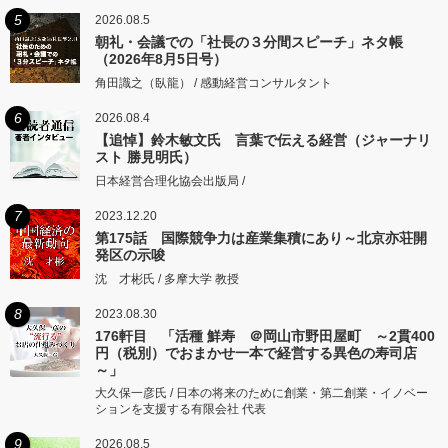
5
2026.08.5
朝礼・会議での「社長の３分間スピーチ」ネタ帳
（2026年8月5日号）
角田識之（臥龍） / 感動経営コンサルタント
6
2026.08.4
【追悼】鈴木敏文氏 言葉で伝える経営（ジャーナリ
スト 勝見明氏）
日本経営合理化協会出版局 /
7
2023.12.20
第175話 国際競争力は産業集積にあり～北京亦荘開
発区の示唆
沈 才彬氏 / 多摩大学 教授
8
2023.08.30
176軒目 「活種 鮮寿 ＠岡山市野田屋町 ～2貫400
円（税別）でおまかせ一本で経営する異色の寿司店
～」
大久保一彦氏 / 日本の将来のために創業・第二創業・イノベー
ションを支援する有限会社 代表
9
2026.08.5