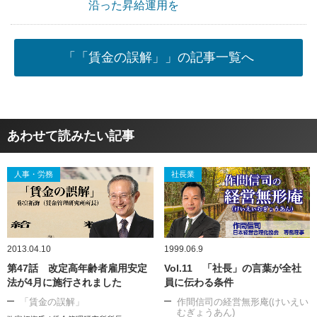
沿った昇給運用を
「「賃金の誤解」」の記事一覧へ
あわせて読みたい記事
人事・労務
社長業
2013.04.10
1999.06.9
第47話 改定高年齢者雇用安定
Vol.11 「社長」の言葉が全社
法が4月に施行されました
員に伝わる条件
「賃金の誤解」
作間信司の経営無形庵(けいえい
むぎょうあん)