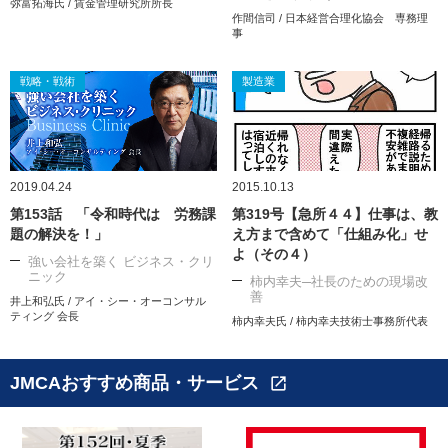
弥富拓海氏 / 賃金管理研究所所長
作間信司 / 日本経営合理化協会 専務理
事
戦略・戦術
製造業
2019.04.24
2015.10.13
第153話 「令和時代は 労務課
第319号【急所４４】仕事は、教
題の解決を！」
え方まで含めて「仕組み化」せ
よ（その４）
強い会社を築く ビジネス・クリ
ニック
柿内幸夫─社長のための現場改
善
井上和弘氏 / アイ・シー・オーコンサル
ティング 会長
柿内幸夫氏 / 柿内幸夫技術士事務所代表
JMCAおすすめ商品・サービス
open_in_new