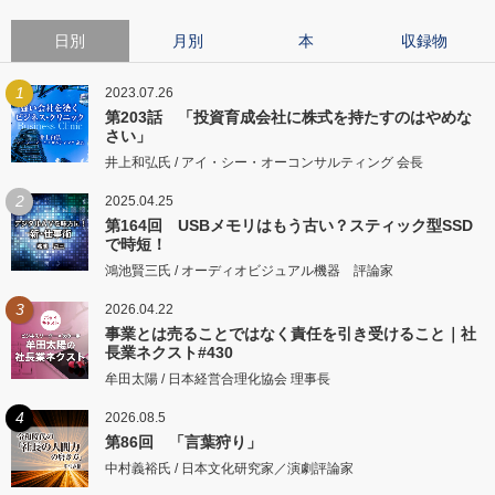
日別
月別
本
収録物
1
2023.07.26
第203話 「投資育成会社に株式を持たすのはやめな
さい」
井上和弘氏 / アイ・シー・オーコンサルティング 会長
2
2025.04.25
第164回 USBメモリはもう古い？スティック型SSD
で時短！
鴻池賢三氏 / オーディオビジュアル機器 評論家
3
2026.04.22
事業とは売ることではなく責任を引き受けること｜社
長業ネクスト#430
牟田太陽 / 日本経営合理化協会 理事長
4
2026.08.5
第86回 「言葉狩り」
中村義裕氏 / 日本文化研究家／演劇評論家