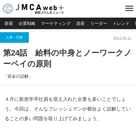
menu
新着
企業戦略
マーケティング
資産
リーダー
トレンド
人事・労務
2011.05.11
第24話 給料の中身とノーワークノ
ーペイの原則
「賃金の誤解」
４月に新規学卒社員を迎え入れた企業も多いことでしょ
う。今回は、そんなフレッシュマンが都合よく誤解してい
ることの多い問題を取り上げてみましょう。