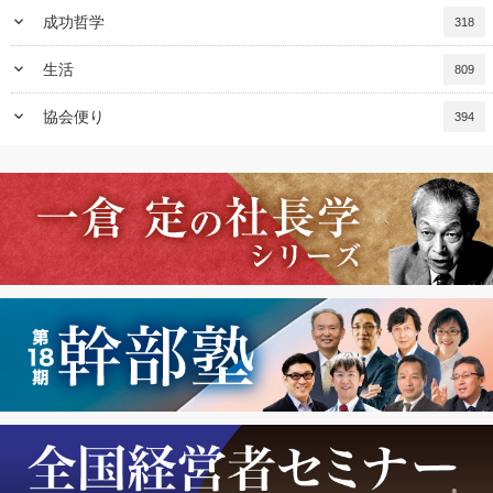
keyboard_arrow_down
成功哲学
318
keyboard_arrow_down
生活
809
keyboard_arrow_down
協会便り
394