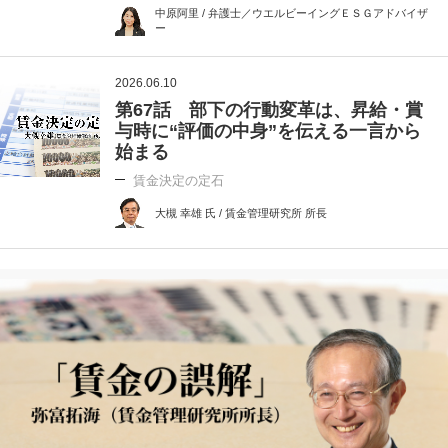
中原阿里 / 弁護士／ウエルビーイングＥＳＧアドバイザ
ー
2026.06.10
第67話 部下の行動変革は、昇給・賞
与時に“評価の中身”を伝える一言から
始まる
賃金決定の定石
大槻 幸雄 氏 / 賃金管理研究所 所長