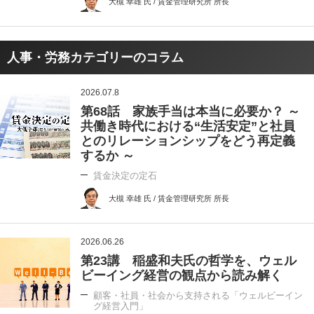
大槻 幸雄 氏 / 賃金管理研究所 所長
人事・労務カテゴリーのコラム
2026.07.8
第68話 家族手当は本当に必要か？ ～
共働き時代における“生活安定”と社員
とのリレーションシップをどう再定義
するか ～
賃金決定の定石
大槻 幸雄 氏 / 賃金管理研究所 所長
2026.06.26
第23講 稲盛和夫氏の哲学を、ウェル
ビーイング経営の観点から読み解く
顧客・社員・社会から支持される「ウェルビーイン
グ経営入門」