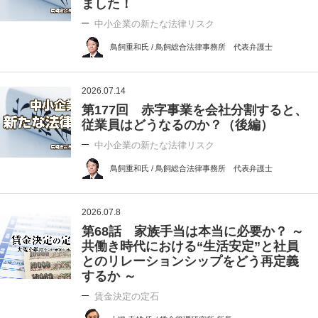
ました！
中小企業の新たな法律リスク
鳥飼重和氏 / 鳥飼総合法律事務所 代表弁護士
2026.07.14
第177回 赤字事業を会社分割すると、
従業員はどうなるのか？（後編）
中小企業の新たな法律リスク
鳥飼重和氏 / 鳥飼総合法律事務所 代表弁護士
2026.07.8
第68話 家族手当は本当に必要か？ ～
共働き時代における“生活安定”と社員
とのリレーションシップをどう再定義
するか ～
賃金決定の定石