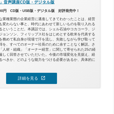
」音声講座CD版・デジタル版
600円 CD版・USB版・デジタル版 好評発売中！
な業種業態の企業経営に邁進してきてわかったことは、経営
も変わらない事と、時代にあわせて新しいものを取り入れる
るということだ。本講話では、シェル石油やコカコーラ、ジ
ジョンソン、フィリップス社をはじめとする欧米を代表する
を務めて私自身が現場で汗を流し、失敗しながら学び取って
得を、すべてのオーナー社長のために余すことなく解説。さ
「人材・組織」「オーナー経営」に関して寄せられた25の経
厳しく回答させていただいた。今後の市場変化を見据え、経
るべきか、どのような能力をつける必要があるか、具体的に
open_in_new
詳細を見る