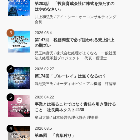
第203話 「投資育成会社に株式を持たすの
はやめなさい」
井上和弘氏 / アイ・シー・オーコンサルティング
会長
3
2026.08.4
第147回 税務調査で必ず狙われる売上計上
の期ズレ
児玉尚彦氏 / 株式会社経理がよくなる 一般社団
法人経理革新プロジェクト 代表・税理士
4
2026.02.27
第174回「ブルーレイ」は無くなるの？
鴻池賢三氏 / オーディオビジュアル機器 評論家
5
2026.04.22
事業とは売ることではなく責任を引き受ける
こと｜社長業ネクスト#430
牟田太陽 / 日本経営合理化協会 理事長
6
2026.08.5
第86回 「言葉狩り」