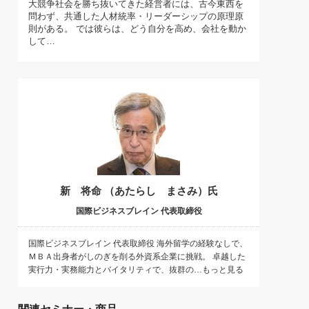
大競争社会を勝ち抜いてきた経営者には、古今東西を
)
問わず、共通した人材統率・リーダーシップの原理原
喜の『これぞ！"本物の温泉"』(157)
則がある。 では彼らは、どう自分を高め、会社を動か
して…
新 将命 （あたらし まさみ）氏
国際ビジネスブレイン 代表取締役
国際ビジネスブレイン 代表取締役 海外留学の経験なしで、
ＭＢＡ出身者がしのぎを削る外資系企業に挑戦。 卓越した
実行力・実務能力とバイタリティで、抜群の…もっと見る