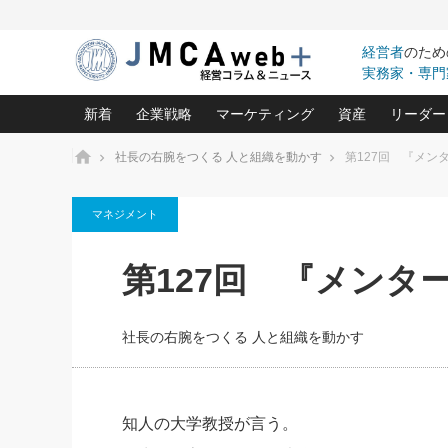
経営者
のため
実務家・専門
新着
企業戦略
マーケティング
資産
リーダー
ホーム
社長の右腕をつくる 人と組織を動かす
第127回 『メン
中小企業の「１位づくり」戦略(96)
ネット戦略成功の秘訣 圧倒的に儲か
あなたの会社と資
オンリ
マネジメント
利益を最大化する「業務改善」横田尚哉氏(5)
ビジネスを一瞬で制する！一流グロ
どうなる金融業界
ビジネ
る“社長の戦略印象リスクマネジメント
(446)
強い会社を築く ビジネス・クリニック(240)
中国経済の最新動
第127回 『メンタ
ロングセラーの玉手箱(9)
ピョー
2026.08.5
日本レーザー「人を大切にしながら利益を上げ
事業承継の前に
第109話 伝統的産品を21世
(3)
大復活＆快進撃！ユニバーサルスタ
きたいコト(12)
指導者た
に生かし切る！
は(5)
社長の右腕をつくる 人と組織を動かす
武器としてのM&A入門(3)
会社と社長のため
朝礼・
2026.08.5
最高の自分を表現する 成功イメージ戦
社長のための“儲かる通販”戦略視点(151)
深読み企業分析(1
楠木建の
朝礼・会議での「社長の３分間
スピーチ」ネタ帳（2026年8月5
酒井光雄 成功事例に学ぶ繁栄企業の
日号）
継続経営 百話百行(85)
次もあ
知人の大学教授が言う。
野田久美子 香港ビジネス成功法(10)
社長の口