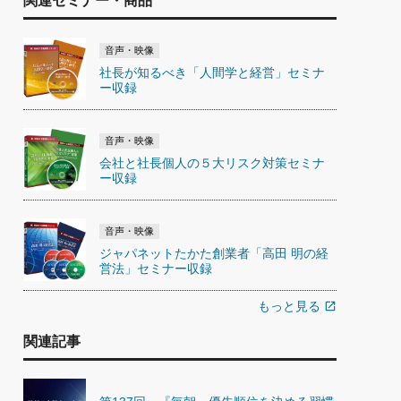
関連セミナー・商品
音声・映像
社長が知るべき「人間学と経営」セミナ
ー収録
音声・映像
会社と社長個人の５大リスク対策セミナ
ー収録
音声・映像
ジャパネットたかた創業者「高田 明の経
営法」セミナー収録
もっと見る
open_in_new
関連記事