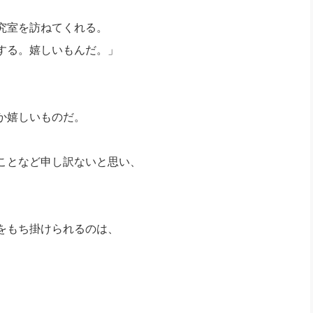
。
社長のための“全員営業”(30
腕をつくる 人と組織を動かす(200)
銀行交渉はこうしなさい！(12)
高橋一
究室を訪ねてくれる。
行動科学マネジメント(5)
の社長のビジョン実現道場(10)
する。嬉しいもんだ。」
か嬉しいものだ。
ことなど申し訳ないと思い、
をもち掛けられるのは、