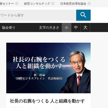
launch
launch
launch
者セミナー
経営コンサルティグ
日本経営合理化協会
search
大
中
協会便り
文字の大きさ
小
5)
況は会社守成の好機(38)
ころ心平の ──社長のための「か・ら・だマネジメント」
「愛読者通信」著者インタビュー(44)
34)
思われる 気配りの達人(127)
人間力の磨き方」(86)
ビジネス見聞録 経営ニュース(100)
タルＡＶを味方に！新・仕事術(180)
0)
り(210)
(92)
え 東洋思想に学ぶ経営学(132)
作間信司の経営無形庵(けいえいむぎょうあん)(166)
ー脳の鍛え方(32)
もっとみる
026.08.4
)
識(57)
指導者たち」(32)
経営セミナー情報局(1)
【追悼】鈴木敏文氏 言葉で伝
ンを楽しむ基礎レッスン(12)
える経営（ジャーナリスト 勝
ーイング経営入
教育の決め手(203)
略”(30)
繁栄への着眼点 牟田太陽(76)
見明氏）
！社長が読むべき今月の4冊(88)
て」(38)
講話を聞いて学ぼう 実学・耳学・磨く「ミミガク」のすすめ
で楽しむ読書術(162)
(7)
ランク上の手紙・メール術(100)
「氣」(30)
社長の右腕をつくる 人と組織を動かす
ミどこ
00)
スポーツ・ビジネスに学ぶ心理学(98)