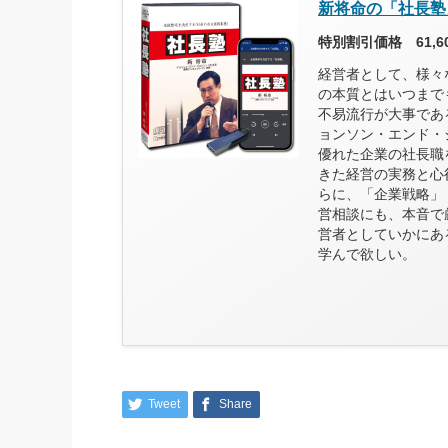
新将命の「社長塾
特別割引価格 61,
経営者として、様々
の本質とはいつまで
不易流行が大事であ
ョンソン・エンド・
優れた企業の社長職
きた経営の実務と心
らに、「企業戦略」
営相談にも、本音で
営者としていかにあ
学んで欲しい。
Tweet
Share