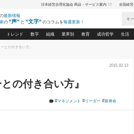
launch
日本経営合理化協会 商品・サービス案内
全国経営
の
最新情報
”声”
”文字”
家
の
と
のコラムを
毎週更新！
トレンド
数字
組織
業界別
教育
成功哲学
生活
ターとの付き合い方』
る仕組みづくり講座(12)
産を守る一手(171)
ーワンで勝ち残る企業風土づくり(54)
《ニューヨーク発》ビジネスリーダーの先読み: 最新トレンド
オーナー社長の「お金の悩み相談室」(14)
「賃金の誤解」(135)
なぜ、トヨタ式で会社が伸びるのか？(
“出来る”管理職の条件(62)
中国哲学に学ぶ 不
おの
と戦略拠点(9)
(50)
2015.02.13
ーバル経営者は知ってい
(39)
スリーダー×次の一手「牟田太陽の社長業ネクスト」
おカネが残る決算書にするために、やっておきたいこと(
中小企業の新たな法律リスク(178)
売れる住宅を創る 100の視点(100)
あなただからお願いしたいと
令和時代の「社長の
”(9)
「社長の繁盛トレンド通信」(90)
デジ
向(204)
会社を守り抜くための緊急対策(100)
職場の生産性を下げるハラスメントの予防策(1
大久保一彦の“流行る”お店の仕組みづく
クレーム対応 実践マニュアル
先人の名句名言の教
ーとの付き合い方』
トル・F・グジバチの『経営戦略の新常識』(12)
北村森の「今月のヒット商品」(109)
リーダ
2026.08.5
2026.08.5
2
る経営」の極意
、決めておきたい、知っておきたい、やってお
強い決算書の会社はココが違う！(36)
賃金決定の定石(68)
柿内幸夫─社長のための現場改善(174
クレーム対応の新知識と新常
渡部昇一の「日本の
紀
第86回 「言葉狩り」
社長は「能力」の前に「資質」
ジオジャパンの成功要因と
る者かくあるべし(635)
次の売れ筋をつかむ術(102)
ワイ
が大事／社長業ネクスト #445
損益分岐点を下げる、Ｐ／Ｌ不況時代の新戦略(12)
顧客・社員・社会から支持される「ウェルビ
デキル社員に育てる！ 社員
経営に活かす“十八史
#
#
#
マネジメント
リーダー
新将命
の資産管理講座(95)
会議での「社長の３分間スピーチ」ネタ帳(159)
社長のメシの種 4.0(206)
門」(23)
必読
新・会計経営と実学(37)
東川鷹年の「中小企業の人育
略(77)
52)
「経営知になる考え方」(57)
眼と耳
決算書の“見える化”術(12)
業績アップにつながる！ワン
ブランド戦略(39)
なたにお願いしたいと思われる「一流の仕事術」(28)
社長の
賢い社長の「経理財務の見どころ・勘どころ・ツッコ
欧米資産家に学ぶ二世教育(1
ぐせ経営哲学(100)
ろ」(149)
米国