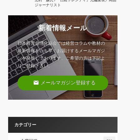
北村 森氏 / 『日経トレンディ』元編集長／商品
ジャーナリスト
新着情報メール
日本経営合理化協会では経営コラムや教材の
最新情報をいち早くお届けするメールマガジ
ンを発信しております。ご希望の方は下記よ
りご登録下さい。
email
メールマガジン登録する
カテゴリー