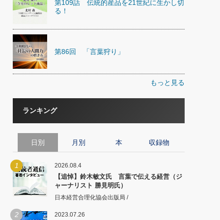
第109話 伝統的産品を21世紀に生かし切
る！
第86回 「言葉狩り」
もっと見る
ランキング
日別
月別
本
収録物
1
2026.08.4
【追悼】鈴木敏文氏 言葉で伝える経営（ジ
ャーナリスト 勝見明氏）
日本経営合理化協会出版局 /
2
2023.07.26