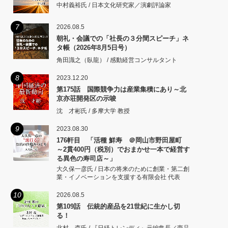
中村義裕氏 / 日本文化研究家／演劇評論家
7
2026.08.5
朝礼・会議での「社長の３分間スピーチ」ネ
タ帳（2026年8月5日号）
角田識之（臥龍） / 感動経営コンサルタント
8
2023.12.20
第175話 国際競争力は産業集積にあり～北
京亦荘開発区の示唆
沈 才彬氏 / 多摩大学 教授
9
2023.08.30
176軒目 「活種 鮮寿 ＠岡山市野田屋町
～2貫400円（税別）でおまかせ一本で経営す
る異色の寿司店～」
大久保一彦氏 / 日本の将来のために創業・第二創
業・イノベーションを支援する有限会社 代表
10
2026.08.5
第109話 伝統的産品を21世紀に生かし切
る！