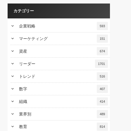
カテゴリー
keyboard_arrow_down
企業戦略
593
keyboard_arrow_down
マーケティング
151
keyboard_arrow_down
資産
674
keyboard_arrow_down
リーダー
1701
keyboard_arrow_down
トレンド
516
keyboard_arrow_down
数字
407
keyboard_arrow_down
組織
414
keyboard_arrow_down
業界別
489
keyboard_arrow_down
教育
814