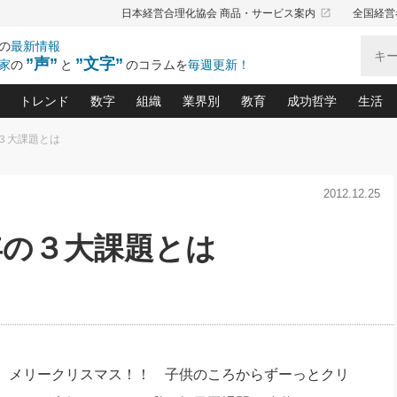
launch
日本経営合理化協会 商品・サービス案内
全国経営
の
最新情報
”声”
”文字”
家
の
と
のコラムを
毎週更新！
トレンド
数字
組織
業界別
教育
成功哲学
生活
の３大課題とは
る仕組みづくり講座(12)
産を守る一手(171)
ーワンで勝ち残る企業風土づくり(54)
《ニューヨーク発》ビジネスリーダーの先読み: 最新トレンド
オーナー社長の「お金の悩み相談室」(15)
「賃金の誤解」(135)
なぜ、トヨタ式で会社が伸びるのか？(
“出来る”管理職の条件(62)
中国哲学に学ぶ 不
おの
と戦略拠点(9)
(50)
2012.12.25
ーバル経営者は知ってい
(39)
スリーダー×次の一手「牟田太陽の社長業ネクスト」
おカネが残る決算書にするために、やっておきたいこと(
中小企業の新たな法律リスク(178)
売れる住宅を創る 100の視点(100)
あなただからお願いしたいと
令和時代の「社長の
”(9)
「社長の繁盛トレンド通信」(90)
デジ
向(204)
会社を守り抜くための緊急対策(100)
職場の生産性を下げるハラスメントの予防策(1
大久保一彦の“流行る”お店の仕組みづく
クレーム対応 実践マニュアル
先人の名句名言の教
年の３大課題とは
トル・F・グジバチの『経営戦略の新常識』(12)
北村森の「今月のヒット商品」(109)
リーダ
2026.08.5
2
る経営」の極意
、決めておきたい、知っておきたい、やってお
強い決算書の会社はココが違う！(36)
賃金決定の定石(68)
柿内幸夫─社長のための現場改善(174
クレーム対応の新知識と新常
渡部昇一の「日本の
い
第109話 伝統的産品を21世紀
第
ジオジャパンの成功要因と
る者かくあるべし(635)
次の売れ筋をつかむ術(102)
ワイ
」
に生かし切る！
損益分岐点を下げる、Ｐ／Ｌ不況時代の新戦略(12)
顧客・社員・社会から支持される「ウェルビ
デキル社員に育てる！ 社員
経営に活かす“十八史
の資産管理講座(95)
会議での「社長の３分間スピーチ」ネタ帳(159)
社長のメシの種 4.0(206)
門」(23)
必読
2026.08.5
新・会計経営と実学(37)
東川鷹年の「中小企業の人育
略(77)
53)
「経営知になる考え方」(57)
眼と耳
朝礼・会議での「社長の３分間
決算書の“見える化”術(12)
業績アップにつながる！ワン
スピーチ」ネタ帳（2026年8月5
ブランド戦略(39)
日号）
なたにお願いしたいと思われる「一流の仕事術」(28)
社長の
メリークリスマス！！ 子供のころからずーっとクリ
賢い社長の「経理財務の見どころ・勘どころ・ツッコ
欧米資産家に学ぶ二世教育(1
ぐせ経営哲学(100)
ろ」(149)
米国