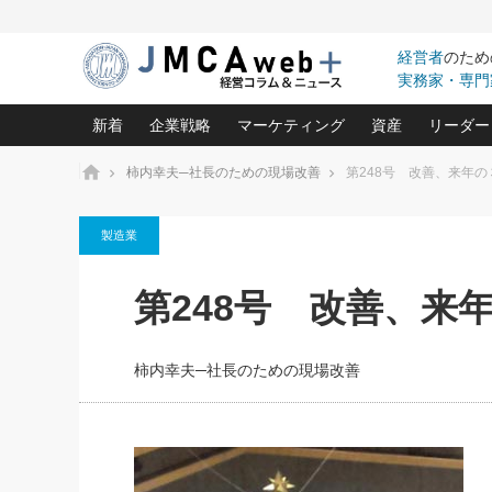
経営者
のため
実務家・専門
新着
企業戦略
マーケティング
資産
リーダー
ホーム
柿内幸夫─社長のための現場改善
第248号 改善、来年
中小企業の「１位づくり」戦略(96)
ネット戦略成功の秘訣 圧倒的に儲か
あなたの会社と資
オンリ
製造業
利益を最大化する「業務改善」横田尚哉氏(5)
ビジネスを一瞬で制する！一流グロ
どうなる金融業界
ビジネ
る“社長の戦略印象リスクマネジメント
(446)
強い会社を築く ビジネス・クリニック(240)
中国経済の最新動
第248号 改善、来
ロングセラーの玉手箱(9)
ピョー
2026.08.7
2026.08.7
日本レーザー「人を大切にしながら利益を上げ
事業承継の前に
相談15：銀行がやたらと固定金
第153回「内需企業があっと
(3)
大復活＆快進撃！ユニバーサルスタ
きたいコト(12)
指導者た
利を勧めてきます！やはり固定
う間にグローバル成長企業に
は(5)
がよいのでしょうか！
FOOD & LIFE COMPANIES
柿内幸夫─社長のための現場改善
武器としてのM&A入門(3)
会社と社長のため
朝礼・
最高の自分を表現する 成功イメージ戦
社長のための“儲かる通販”戦略視点(151)
深読み企業分析(1
楠木建の
酒井光雄 成功事例に学ぶ繁栄企業の
継続経営 百話百行(85)
次もあ
野田久美子 香港ビジネス成功法(10)
社長の口