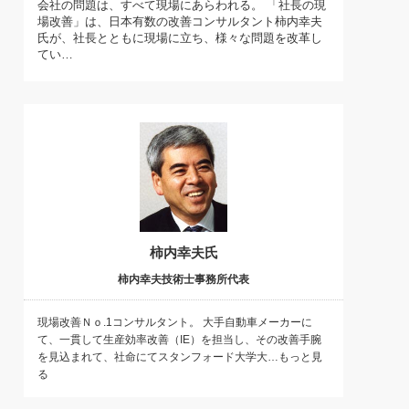
会社の問題は、すべて現場にあらわれる。 「社長の現
)
場改善」は、日本有数の改善コンサルタント柿内幸夫
喜の『これぞ！"本物の温泉"』(157)
氏が、社長とともに現場に立ち、様々な問題を改革し
てい…
柿内幸夫氏
柿内幸夫技術士事務所代表
現場改善Ｎｏ.1コンサルタント。 大手自動車メーカーに
て、一貫して生産効率改善（IE）を担当し、その改善手腕
を見込まれて、社命にてスタンフォード大学大…もっと見
る