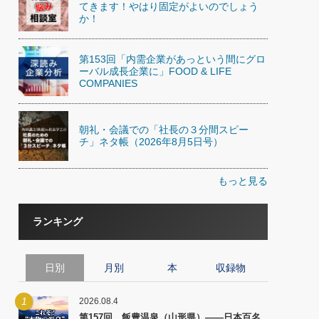
てきます！やはり固定がよいのでしょう
か！
第153回「内需企業があっという間にグロ
ーバル成長企業に」FOOD & LIFE
COMPANIES
朝礼・会議での「社長の３分間スピー
チ」ネタ帳（2026年8月5日号）
もっと見る
ランキング
日別
月別
本
収録物
1
2026.08.4
第157回 飯豊温泉（山形県）――日本百名