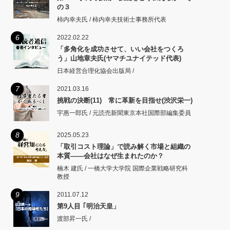
の３
柿内幸夫氏 / 柿内幸夫技術士事務所代表
6
2022.02.22
「多角化を成功させて、いい会社をつくろ
う」山地章夫氏(ヤマチユナイテッド代表)
日本経営合理化協会出版局 /
7
2021.03.16
挑戦の決断(11) 常に革新を目指せ(渋沢栄一)
宇惠一郎氏 / 元読売新聞東京本社国際部編集委員
8
2025.05.23
「取引コスト理論」で読み解く市場と組織の
本質――会社はなぜ生まれたのか？
楠木 建氏 / 一橋大学大学院 国際企業戦略研究科
教授
9
2011.07.12
第9人目 ｢明治天皇」
渡部昇一氏 /