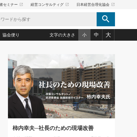
launch
launch
launch
者セミナー
経営コンサルティグ
日本経営合理化協会
search
大
中
協会便り
文字の大きさ
小
5)
況は会社守成の好機(38)
ころ心平の ──社長のための「か・ら・だマネジメント」
「愛読者通信」著者インタビュー(44)
34)
思われる 気配りの達人(127)
人間力の磨き方」(86)
ビジネス見聞録 経営ニュース(100)
タルＡＶを味方に！新・仕事術(180)
0)
り(210)
(92)
え 東洋思想に学ぶ経営学(132)
作間信司の経営無形庵(けいえいむぎょうあん)(166)
ー脳の鍛え方(32)
もっとみる
026.08.5
)
識(57)
指導者たち」(32)
経営セミナー情報局(1)
86回 「言葉狩り」
ンを楽しむ基礎レッスン(12)
ーイング経営入
教育の決め手(203)
略”(30)
繁栄への着眼点 牟田太陽(76)
！社長が読むべき今月の4冊(88)
て」(38)
講話を聞いて学ぼう 実学・耳学・磨く「ミミガク」のすすめ
で楽しむ読書術(162)
(7)
ランク上の手紙・メール術(100)
「氣」(30)
柿内幸夫─社長のための現場改善
ミどこ
00)
スポーツ・ビジネスに学ぶ心理学(98)