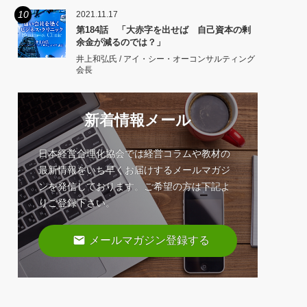
10
2021.11.17
第184話 「大赤字を出せば 自己資本の剰
余金が減るのでは？」
井上和弘氏 / アイ・シー・オーコンサルティング
会長
新着情報メール
日本経営合理化協会では経営コラムや教材の
最新情報をいち早くお届けするメールマガジ
ンを発信しております。ご希望の方は下記よ
りご登録下さい。
email
メールマガジン登録する