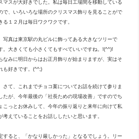
スマスが大好きでした。私は毎日工場間を移動している
社長のための“全員営業”(30
腕をつくる 人と組織を動かす(200)
銀行交渉はこうしなさい！(12)
高橋一
ので、いろいろな場所のクリスマス飾りを見ることがで
行動科学マネジメント(5)
の社長のビジョン実現道場(10)
きる１２月は毎日ワクワクです。
写真は東京駅の丸ビルに飾ってある大きなツリーで
す。大きくても小さくてもすべていいですね。!(^^)!
ちなみに明日からはお正月飾りが始まりますが、実はそ
れも好きです。(^^;)
さて、これまでチョコ案についてお話を続けて参りま
したが、今年最後の「社長ための現場改善」ですのでち
ょこっとお休みして、今年の振り返りと来年に向けて私
が考えていることをお話ししたいと思います。
定すると、「かなり厳しかった」となるでしょう。リー