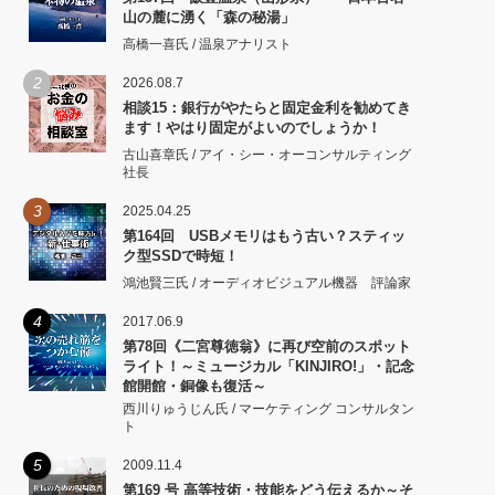
山の麓に湧く「森の秘湯」
高橋一喜氏 / 温泉アナリスト
2
2026.08.7
相談15：銀行がやたらと固定金利を勧めてき
ます！やはり固定がよいのでしょうか！
古山喜章氏 / アイ・シー・オーコンサルティング
社長
3
2025.04.25
第164回 USBメモリはもう古い？スティッ
ク型SSDで時短！
鴻池賢三氏 / オーディオビジュアル機器 評論家
4
2017.06.9
第78回《二宮尊徳翁》に再び空前のスポット
ライト！～ミュージカル「KINJIRO!」・記念
館開館・銅像も復活～
西川りゅうじん氏 / マーケティング コンサルタン
ト
5
2009.11.4
第169 号 高等技術・技能をどう伝えるか～そ