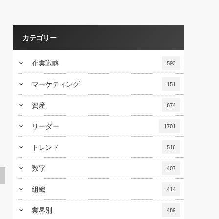
カテゴリー
keyboard_arrow_down
企業戦略
593
keyboard_arrow_down
マーケティング
151
keyboard_arrow_down
資産
674
keyboard_arrow_down
リーダー
1701
keyboard_arrow_down
トレンド
516
keyboard_arrow_down
数字
407
keyboard_arrow_down
組織
414
keyboard_arrow_down
業界別
489