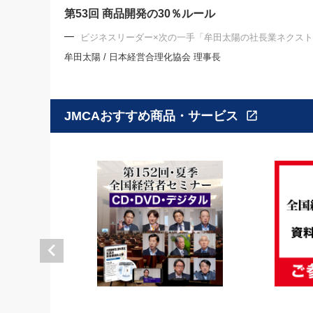
第53回 商品開発の30％ルール
ビジネスリーダー×次の一手「牟田太陽の社長業ネクス
牟田太陽 / 日本経営合理化協会 理事長
JMCAおすすめ商品・サービス
open_in_new