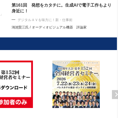
第161回 発想をカタチに。生成AIで電子工作もより
身近に！
ト」
デジタルＡＶを味方に！新・仕事術
鴻池賢三氏 / オーディオビジュアル機器 評論家