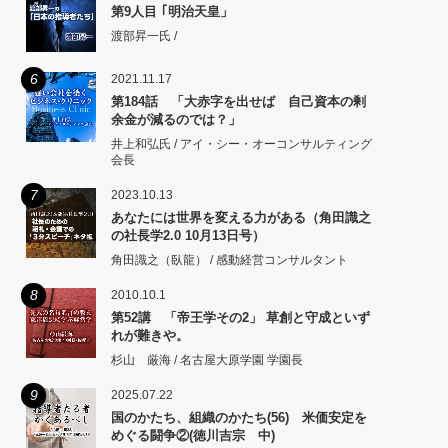
第9人目 ｢明治天皇」
渡部昇一氏 /
6
2021.11.17
第184話 「大赤字を出せば 自己資本の剰
余金が減るのでは？」
井上和弘氏 / アイ・シー・オーコンサルティング
会長
7
2023.10.13
あなたには世界を変える力がある（角田識之
の社長学2.0 10月13日号）
角田識之（臥龍） / 感動経営コンサルタント
8
2010.10.1
第52講 「帝王学その2」 草創と守成といず
れが難きや。
杉山 厳海 / 名古屋大原学園 学園長
9
2025.07.22
国のかたち、組織のかたち(56) 米価安定を
めぐる闘争②(徳川吉宗 中)