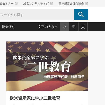
launch
launch
launch
者セミナー
経営コンサルティグ
日本経営合理化協会
search
大
中
協会便り
文字の大きさ
小
5)
況は会社守成の好機(38)
ころ心平の ──社長のための「か・ら・だマネジメント」
「愛読者通信」著者インタビュー(44)
34)
思われる 気配りの達人(127)
人間力の磨き方」(86)
ビジネス見聞録 経営ニュース(100)
タルＡＶを味方に！新・仕事術(180)
0)
り(210)
(92)
え 東洋思想に学ぶ経営学(132)
作間信司の経営無形庵(けいえいむぎょうあん)(166)
ー脳の鍛え方(32)
もっとみる
026.08.5
)
識(57)
指導者たち」(32)
経営セミナー情報局(1)
86回 「言葉狩り」
ンを楽しむ基礎レッスン(12)
ーイング経営入
教育の決め手(203)
略”(30)
繁栄への着眼点 牟田太陽(76)
！社長が読むべき今月の4冊(88)
て」(38)
講話を聞いて学ぼう 実学・耳学・磨く「ミミガク」のすすめ
で楽しむ読書術(162)
(7)
ランク上の手紙・メール術(100)
「氣」(30)
欧米資産家に学ぶ二世教育
ミどこ
00)
スポーツ・ビジネスに学ぶ心理学(98)