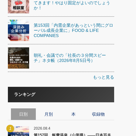
てきます！やはり固定がよいのでしょう
か！
第153回「内需企業があっという間にグロ
ーバル成長企業に」FOOD & LIFE
COMPANIES
朝礼・会議での「社長の３分間スピー
チ」ネタ帳（2026年8月5日号）
もっと見る
ランキング
日別
月別
本
収録物
1
2026.08.4
第157回 飯豊温泉（山形県）――日本百名