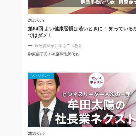
2013.08.9
第64回 よい健康習慣は若いときに！ 知っている
ではダメ！
欧米資産家に学ぶ二世教育
榊原節子氏 / 榊原事務所代表
マネジメント
2019.02.6