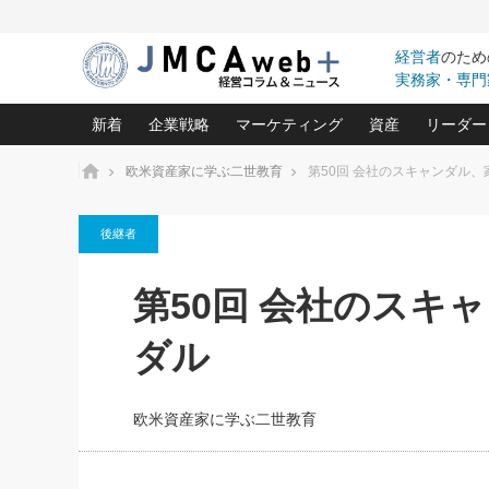
経営者
のため
実務家・専門
新着
企業戦略
マーケティング
資産
リーダー
ホーム
欧米資産家に学ぶ二世教育
第50回 会社のスキャンダル
中小企業の「１位づくり」戦略(96)
ネット戦略成功の秘訣 圧倒的に儲か
あなたの会社と資
オンリ
後継者
利益を最大化する「業務改善」横田尚哉氏(5)
ビジネスを一瞬で制する！一流グロ
どうなる金融業界
ビジネ
る“社長の戦略印象リスクマネジメント
(446)
強い会社を築く ビジネス・クリニック(240)
中国経済の最新動
第50回 会社のスキ
ロングセラーの玉手箱(9)
ピョー
2026.08.7
2026.08.7
日本レーザー「人を大切にしながら利益を上げ
事業承継の前に
相談15：銀行がやたらと固定金
第153回「内需企業があっと
(3)
大復活＆快進撃！ユニバーサルスタ
きたいコト(12)
指導者た
ダル
利を勧めてきます！やはり固定
う間にグローバル成長企業に
は(5)
がよいのでしょうか！
FOOD & LIFE COMPANIES
武器としてのM&A入門(3)
会社と社長のため
朝礼・
最高の自分を表現する 成功イメージ戦
社長のための“儲かる通販”戦略視点(151)
深読み企業分析(1
楠木建の
欧米資産家に学ぶ二世教育
酒井光雄 成功事例に学ぶ繁栄企業の
継続経営 百話百行(85)
次もあ
野田久美子 香港ビジネス成功法(10)
社長の口