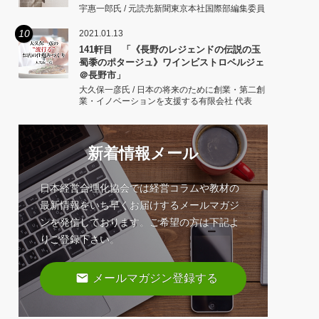
宇惠一郎氏 / 元読売新聞東京本社国際部編集委員
10
2021.01.13
141軒目 「《長野のレジェンドの伝説の玉
蜀黍のポタージュ》ワインビストロベルジェ
＠長野市」
大久保一彦氏 / 日本の将来のために創業・第二創
業・イノベーションを支援する有限会社 代表
新着情報メール
日本経営合理化協会では経営コラムや教材の
最新情報をいち早くお届けするメールマガジ
ンを発信しております。ご希望の方は下記よ
りご登録下さい。
email
メールマガジン登録する