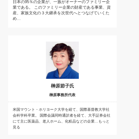
日本の95％の企業が、一族がオーナーのファミリー企
)
業である。 このファミリー企業の財産である事業、資
喜の『これぞ！"本物の温泉"』(157)
産、家族文化の３大継承を次世代へとつなげていくた
め…
榊原節子氏
榊原事務所代表
米国マウント・ホリヨーク大学を経て、国際基督教大学社
会科学科卒業。 国際会議同時通訳者を経て、大手証券会社
にて主に医薬品、老人ホーム、化粧品などの企業…もっと
見る