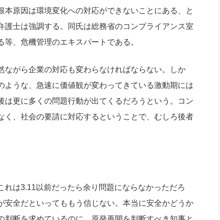
社長のための“全員営業”(30
根本原因は環境変化への対応ができないことにある、と
腕をつくる 人と組織を動かす(200)
銀行交渉はこうしなさい！(12)
高橋一
行動科学マネジメント(5)
弁護士は強調する。同氏は総務省のコンプライアンス室
の社長のビジョン実現道場(10)
る等、危機管理のエキスパートである。
然ながら企業の対応も変わらなければならない。しか
のような、急速に価値観が変わってきている激動期には
後は更に多くの問題行動が出てくるだろうという。コン
なく、社会の要請に対応するということで、むしろ後者
れは3.11以前だったら余り問題にならなかっただろ
が安全だといってももう信じない。本当に安全かどうか
の判断を求めているのに、原発再開を判断すべき知事と