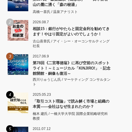
山の麓に湧く「森の秘湯」
高橋一喜氏 / 温泉アナリスト
2
2026.08.7
相談15：銀行がやたらと固定金利を勧めてき
ます！やはり固定がよいのでしょうか！
古山喜章氏 / アイ・シー・オーコンサルティング
社長
3
2017.06.9
第78回《二宮尊徳翁》に再び空前のスポット
ライト！～ミュージカル「KINJIRO!」・記念
館開館・銅像も復活～
西川りゅうじん氏 / マーケティング コンサルタン
ト
4
2025.05.23
「取引コスト理論」で読み解く市場と組織の
本質――会社はなぜ生まれたのか？
楠木 建氏 / 一橋大学大学院 国際企業戦略研究科
教授
5
2011.07.12