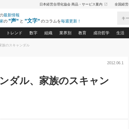
launch
日本経営合理化協会 商品・サービス案内
全国経営
の
最新情報
”声”
”文字”
家
の
と
のコラムを
毎週更新！
トレンド
数字
組織
業界別
教育
成功哲学
生活
、家族のスキャンダル
る仕組みづくり講座(12)
産を守る一手(171)
ーワンで勝ち残る企業風土づくり(54)
《ニューヨーク発》ビジネスリーダーの先読み: 最新トレンド
オーナー社長の「お金の悩み相談室」(15)
「賃金の誤解」(135)
なぜ、トヨタ式で会社が伸びるのか？(
“出来る”管理職の条件(62)
中国哲学に学ぶ 不
おの
と戦略拠点(9)
(50)
2012.06.1
ーバル経営者は知ってい
(39)
スリーダー×次の一手「牟田太陽の社長業ネクスト」
おカネが残る決算書にするために、やっておきたいこと(
中小企業の新たな法律リスク(178)
売れる住宅を創る 100の視点(100)
あなただからお願いしたいと
令和時代の「社長の
”(9)
「社長の繁盛トレンド通信」(90)
デジ
向(204)
会社を守り抜くための緊急対策(100)
職場の生産性を下げるハラスメントの予防策(1
大久保一彦の“流行る”お店の仕組みづく
クレーム対応 実践マニュアル
先人の名句名言の教
ャンダル、家族のスキャン
トル・F・グジバチの『経営戦略の新常識』(12)
北村森の「今月のヒット商品」(109)
リーダ
2026.08.5
2
る経営」の極意
、決めておきたい、知っておきたい、やってお
強い決算書の会社はココが違う！(36)
賃金決定の定石(68)
柿内幸夫─社長のための現場改善(174
クレーム対応の新知識と新常
渡部昇一の「日本の
い
第109話 伝統的産品を21世紀
第
ジオジャパンの成功要因と
る者かくあるべし(635)
次の売れ筋をつかむ術(102)
ワイ
」
に生かし切る！
損益分岐点を下げる、Ｐ／Ｌ不況時代の新戦略(12)
顧客・社員・社会から支持される「ウェルビ
デキル社員に育てる！ 社員
経営に活かす“十八史
の資産管理講座(95)
会議での「社長の３分間スピーチ」ネタ帳(159)
社長のメシの種 4.0(206)
門」(23)
必読
2026.08.5
新・会計経営と実学(37)
東川鷹年の「中小企業の人育
略(77)
53)
「経営知になる考え方」(57)
眼と耳
朝礼・会議での「社長の３分間
決算書の“見える化”術(12)
業績アップにつながる！ワン
スピーチ」ネタ帳（2026年8月5
ブランド戦略(39)
日号）
なたにお願いしたいと思われる「一流の仕事術」(28)
社長の
賢い社長の「経理財務の見どころ・勘どころ・ツッコ
欧米資産家に学ぶ二世教育(1
ぐせ経営哲学(100)
ろ」(149)
米国