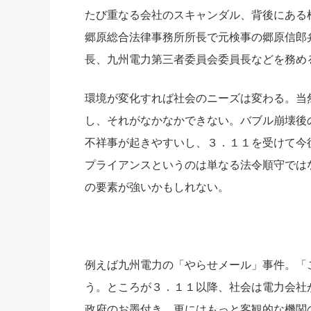
たび重なる会社のスキャンダル、背後にある
社長の右
郷原総合法律事務所所長で元検事の郷原信郎
酒井英之
長、九州電力第三者委員会委員長などを務め
環境が変化すれば社会のニーズは変わる。当
し、それがなかなかできない。バブル崩壊後
不祥事が起きやすいし、３．１１を受けて今
プライアンスというのは単なる法令順守では
の要素が強いかもしれない。
例えば九州電力の「やらせメール」事件。「こ
う。ところが３．１１以降、社会は電力会社
政府のお墨付き、更にはもっと客観的な機関