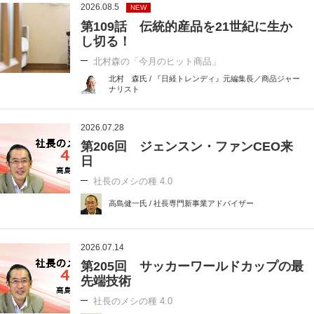
2026.08.5
NEW
第109話 伝統的産品を21世紀に生か
し切る！
北村森の「今月のヒット商品」
北村 森氏 / 『日経トレンディ』元編集長／商品ジャー
ナリスト
2026.07.28
第206回 ジェンスン・ファンCEO来
日
社長のメシの種 4.0
高島健一氏 / 社長専門新事業アドバイザー
2026.07.14
第205回 サッカーワールドカップの最
先端技術
社長のメシの種 4.0