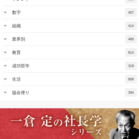
keyboard_arrow_down
数字
407
keyboard_arrow_down
組織
414
keyboard_arrow_down
業界別
489
keyboard_arrow_down
教育
814
keyboard_arrow_down
成功哲学
318
keyboard_arrow_down
生活
809
keyboard_arrow_down
協会便り
394