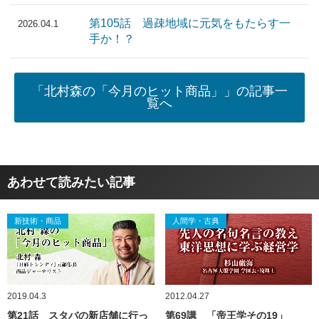
第105話 過疎地域に元気をもたらす一
2026.04.1
手か！？
「北村森の「今月のヒット商品」」の記事一
覧へ
あわせて読みたい記事
新技術・商品
人間学・古典
2019.04.3
2012.04.27
第21話 スタバの新店舗に行っ
第69講 「帝王学その19」