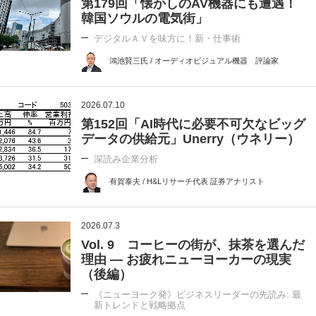
第179回「懐かしのAV機器にも遭遇！
韓国ソウルの電気街」
デジタルＡＶを味方に！新・仕事術
鴻池賢三氏 / オーディオビジュアル機器 評論家
2026.07.10
第152回「AI時代に必要不可欠なビッグ
データの供給元」Unerry（ウネリー）
深読み企業分析
有賀泰夫 / H&Lリサーチ代表 証券アナリスト
2026.07.3
Vol. 9 コーヒーの街が、抹茶を選んだ
理由 ― お疲れニューヨーカーの現実
（後編）
《ニューヨーク発》ビジネスリーダーの先読み: 最
新トレンドと戦略拠点