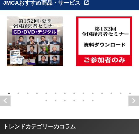
JMCAおすすめ商品・サービス
open_in_new
トレンドカテゴリーのコラム