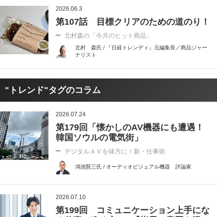
2026.06.3
第107話 目標クリアのための道のり！
北村森の「今月のヒット商品」
北村 森氏 / 『日経トレンディ』元編集長／商品ジャー
ナリスト
"トレンド"タグのコラム
2026.07.24
第179回「懐かしのAV機器にも遭遇！
韓国ソウルの電気街」
デジタルＡＶを味方に！新・仕事術
鴻池賢三氏 / オーディオビジュアル機器 評論家
2026.07.10
第199回 コミュニケーション上手にな