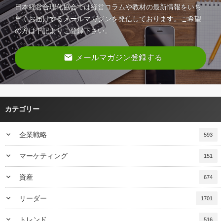
日本経営合理化協会では経営コラムや教材の最新情報をいち
早くお届けするメールマガジンを発信しております。ご希望
の方は下記よりご登録下さい。
email
メールマガジン登録する
カテゴリー
keyboard_arrow_down
企業戦略
593
keyboard_arrow_down
マーケティング
151
keyboard_arrow_down
資産
674
keyboard_arrow_down
リーダー
1701
keyboard_arrow_down
トレンド
516