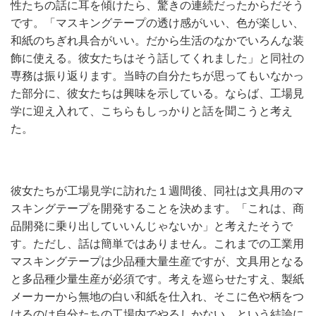
性たちの話に耳を傾けたら、驚きの連続だったからだそう
です。「マスキングテープの透け感がいい、色が楽しい、
和紙のちぎれ具合がいい。だから生活のなかでいろんな装
飾に使える。彼女たちはそう話してくれました」と同社の
専務は振り返ります。当時の自分たちが思ってもいなかっ
た部分に、彼女たちは興味を示している。ならば、工場見
学に迎え入れて、こちらもしっかりと話を聞こうと考え
た。
彼女たちが工場見学に訪れた１週間後、同社は文具用のマ
スキングテープを開発することを決めます。「これは、商
品開発に乗り出していいんじゃないか」と考えたそうで
す。ただし、話は簡単ではありません。これまでの工業用
マスキングテープは少品種大量生産ですが、文具用となる
と多品種少量生産が必須です。考えを巡らせたすえ、製紙
メーカーから無地の白い和紙を仕入れ、そこに色や柄をつ
けるのは自分たちの工場内でやるしかない、という結論に