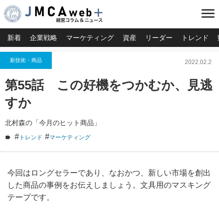
menu
新着
企業戦略
マーケティング
資産
リーダー
トレンド
新技術・商品
2022.02.2
第55話 この好機をつかむか、見逃
すか
北村森の「今月のヒット商品」
#
#
トレンド
マーケティング
今回はロングセラーであり、なおかつ、新しい市場を創出
した商品の事例をお伝えしましょう。文具用のマスキング
テープです。