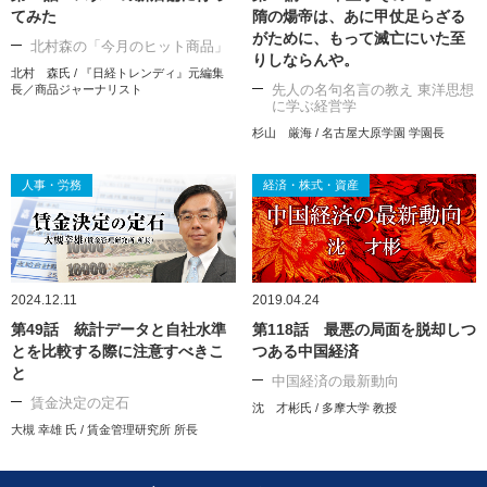
てみた
隋の煬帝は、あに甲仗足らざる
がために、もって滅亡にいた至
北村森の「今月のヒット商品」
りしならんや。
北村 森氏 / 『日経トレンディ』元編集
先人の名句名言の教え 東洋思想
長／商品ジャーナリスト
に学ぶ経営学
杉山 厳海 / 名古屋大原学園 学園長
人事・労務
経済・株式・資産
2024.12.11
2019.04.24
第49話 統計データと自社水準
第118話 最悪の局面を脱却しつ
とを比較する際に注意すべきこ
つある中国経済
と
中国経済の最新動向
賃金決定の定石
沈 才彬氏 / 多摩大学 教授
大槻 幸雄 氏 / 賃金管理研究所 所長