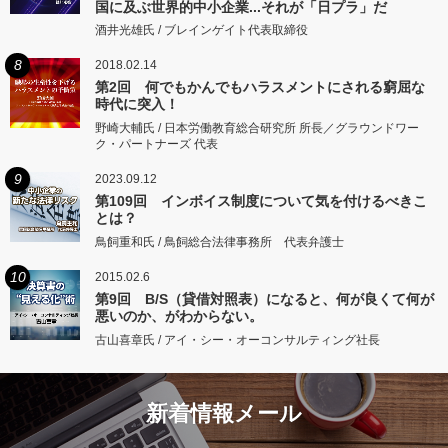
国に及ぶ世界的中小企業...それが「日プラ」だ
酒井光雄氏 / ブレインゲイト代表取締役
8
2018.02.14
第2回 何でもかんでもハラスメントにされる窮屈な
時代に突入！
野崎大輔氏 / 日本労働教育総合研究所 所長／グラウンドワー
ク・パートナーズ 代表
9
2023.09.12
第109回 インボイス制度について気を付けるべきこ
とは？
鳥飼重和氏 / 鳥飼総合法律事務所 代表弁護士
10
2015.02.6
第9回 B/S（貸借対照表）になると、何が良くて何が
悪いのか、がわからない。
古山喜章氏 / アイ・シー・オーコンサルティング社長
新着情報メール