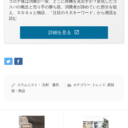
コロナ後は消費が一変、どこに商機を見出すか？変化したコ
スパの概念と売り手の勝ち筋、消費者が諦めていた部分を狙
え、ＳＤＧｓと物語…「注目の５大キーワード」から潮流を
読む
open_in_new
詳細を見る
コラムニスト：
北村 森氏
カテゴリー:
トレンド
,
新技
術・商品