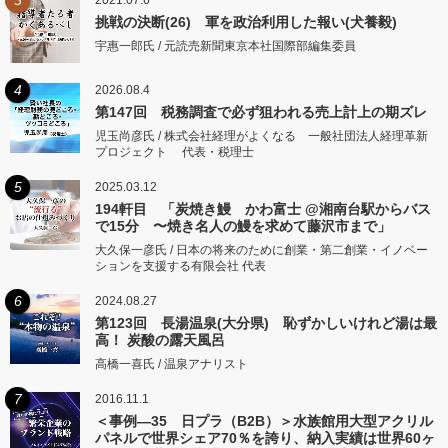
3
2021.07.6
挑戦の決断(26) 軍を政治利用した報い(犬養毅)
宇惠一郎氏 / 元読売新聞東京本社国際部編集委員
4
2026.08.4
第147回 税務調査で必ず狙われる売上計上の期ズレ
児玉尚彦氏 / 株式会社経理がよくなる 一般社団法人経理革新
プロジェクト 代表・税理士
5
2025.03.12
194軒目 「炭焼き鰻 かわ富士 @湘南台駅からバス
で15分 〜焼き名人の鰻を求めて藤沢市まで」
大久保一彦氏 / 日本の将来のために創業・第二創業・イノベー
ションを支援する有限会社 代表
6
2024.08.27
第123回 長湯温泉(大分県) 恥ずかしいけれど湯は最
高！ 炭酸の露天風呂
高橋一喜氏 / 温泉アナリスト
7
2016.11.1
＜事例―35 日プラ（B2B）＞水族館用大型アクリル
パネルで世界シェア70％を誇り、納入実績は世界60ヶ