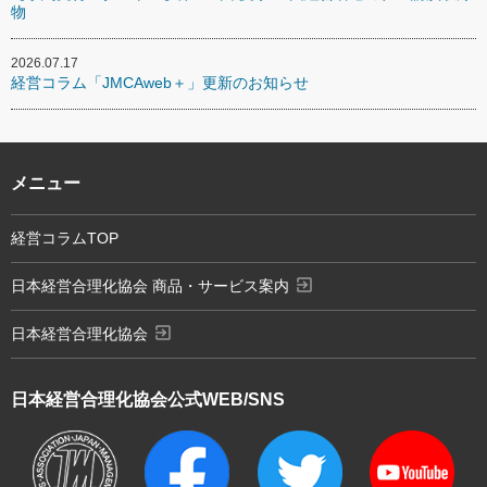
物
2026.07.17
経営コラム「JMCAweb＋」更新のお知らせ
メニュー
経営コラムTOP
exit_to_app
日本経営合理化協会 商品・サービス案内
exit_to_app
日本経営合理化協会
日本経営合理化協会
公式WEB/SNS