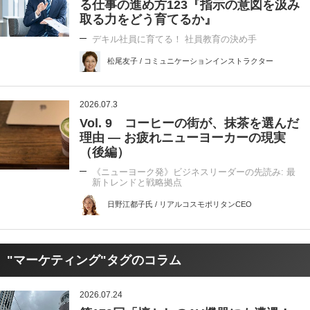
る仕事の進め方123『指示の意図を汲み
取る力をどう育てるか』
デキル社員に育てる！ 社員教育の決め手
松尾友子 / コミュニケーションインストラクター
2026.07.3
Vol. 9 コーヒーの街が、抹茶を選んだ
理由 ― お疲れニューヨーカーの現実
（後編）
《ニューヨーク発》ビジネスリーダーの先読み: 最
新トレンドと戦略拠点
日野江都子氏 / リアルコスモポリタンCEO
"マーケティング"タグのコラム
2026.07.24