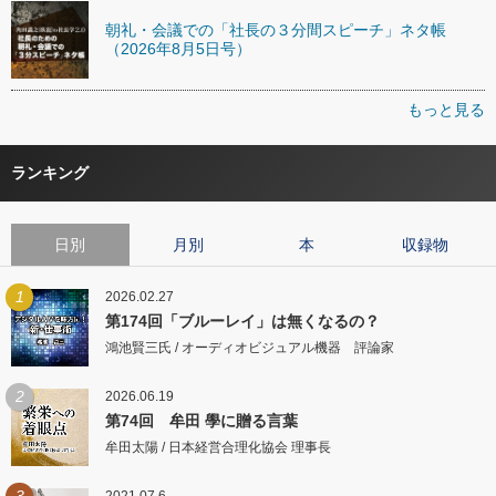
朝礼・会議での「社長の３分間スピーチ」ネタ帳
（2026年8月5日号）
もっと見る
ランキング
日別
月別
本
収録物
1
2026.02.27
第174回「ブルーレイ」は無くなるの？
鴻池賢三氏 / オーディオビジュアル機器 評論家
2
2026.06.19
第74回 牟田 學に贈る言葉
牟田太陽 / 日本経営合理化協会 理事長