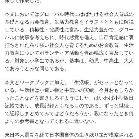
識して作成した。
本文においてはグローバル時代にはばたける社会人育成の
基礎となるお金教育、生活力教育をイラストとともに解説
している。積極性・協調性に富み、生活力豊かで、グロー
バルに物事を考えられ、時代感覚を備え、自己肯定感に裏
打ちされた粘り強い社会人を育てるためのお金教育、生活
力教育についてボランティア活動を含め幅広く言及してい
る。対象は小学生であるが、基本は、幼児、中高生、大人
であろうとみな同じである。
本文とワークブックに加え、「生活帳」がセットとなって
いる。生活帳は小遣い帳と手伝いの実績、今月おもしろか
ったことなどを書きしるすようにした、はいわば小型版日
記帳であり、成長記録ともなるものである。ずっと継続し
て記録しまとめてみてはどうだろうか。親になったとき何
よりの参考書となってくれるに違いない。
東日本大震災を経て日本国自体の生き残り策が模索される