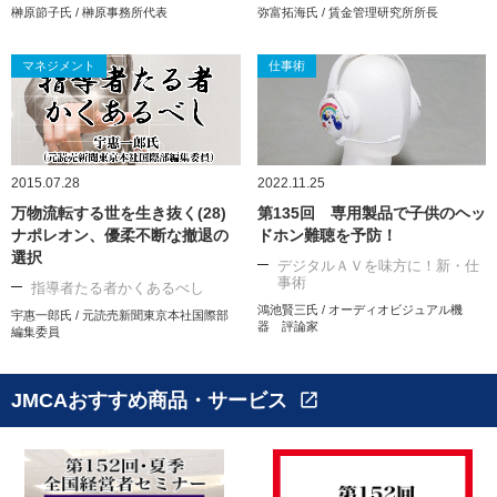
榊原節子氏 / 榊原事務所代表
弥富拓海氏 / 賃金管理研究所所長
マネジメント
仕事術
2015.07.28
2022.11.25
万物流転する世を生き抜く(28)
第135回 専用製品で子供のヘッ
ナポレオン、優柔不断な撤退の
ドホン難聴を予防！
選択
デジタルＡＶを味方に！新・仕
事術
指導者たる者かくあるべし
鴻池賢三氏 / オーディオビジュアル機
宇惠一郎氏 / 元読売新聞東京本社国際部
器 評論家
編集委員
JMCAおすすめ商品・サービス
open_in_new