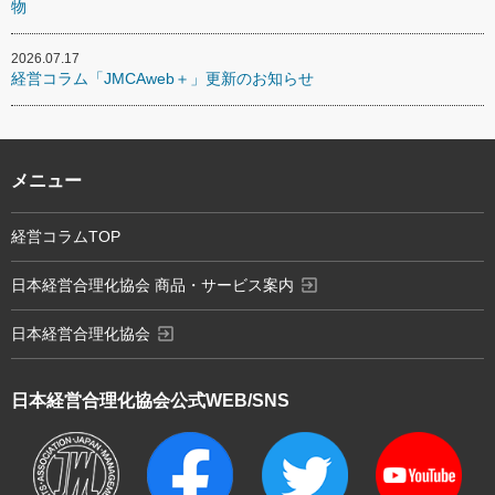
物
2026.07.17
経営コラム「JMCAweb＋」更新のお知らせ
メニュー
経営コラムTOP
exit_to_app
日本経営合理化協会 商品・サービス案内
exit_to_app
日本経営合理化協会
日本経営合理化協会
公式WEB/SNS