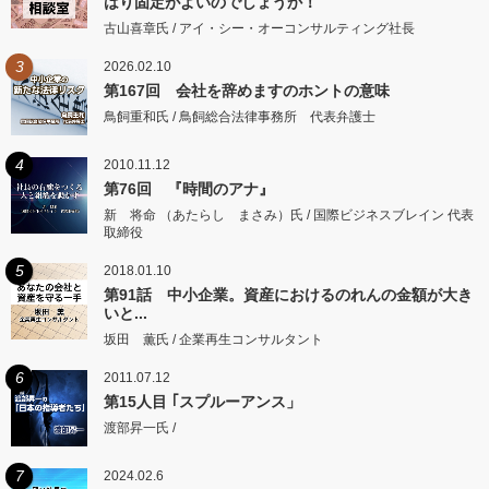
はり固定がよいのでしょうか！
古山喜章氏 / アイ・シー・オーコンサルティング社長
3
2026.02.10
第167回 会社を辞めますのホントの意味
鳥飼重和氏 / 鳥飼総合法律事務所 代表弁護士
4
2010.11.12
第76回 『時間のアナ』
新 将命 （あたらし まさみ）氏 / 国際ビジネスブレイン 代表
取締役
5
2018.01.10
第91話 中小企業。資産におけるのれんの金額が大き
いと...
坂田 薫氏 / 企業再生コンサルタント
6
2011.07.12
第15人目 ｢スプルーアンス」
渡部昇一氏 /
7
2024.02.6