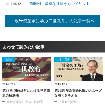
第96回 多様な社員をもつメリット
2016.08.12
「欧米資産家に学ぶ二世教育」の記事一覧へ
あわせて読みたい記事
後継者
人事・労務
2014.02.7
2015.12.9
第68回 同族経営における兄弟問
第79話 年次有給休暇のスムーズ
題の解決法
な消化を考える
欧米資産家に学ぶ二世教育
「賃金の誤解」