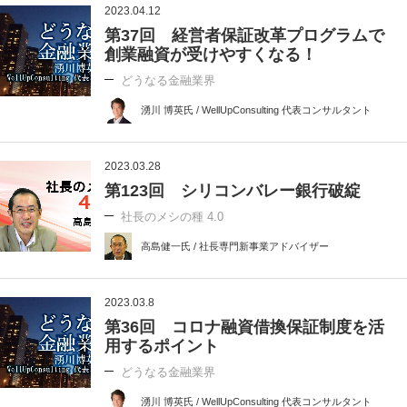
2023.04.12
第37回 経営者保証改革プログラムで
創業融資が受けやすくなる！
どうなる金融業界
湧川 博英氏 / WellUpConsulting 代表コンサルタント
2023.03.28
第123回 シリコンバレー銀行破綻
社長のメシの種 4.0
高島健一氏 / 社長専門新事業アドバイザー
2023.03.8
第36回 コロナ融資借換保証制度を活
用するポイント
どうなる金融業界
湧川 博英氏 / WellUpConsulting 代表コンサルタント