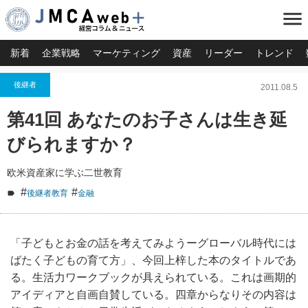
menu
新着
企業戦略
マーケティング
資産
リーダー
トレンド
後継者
2011.08.5
第41回 あなたのお子さんは生き延
びられますか？
欧米資産家に学ぶ二世教育
#
#
後継者教育
金融
「子どもとお金の話を考えてみようーグローバル時代には
ばたく子どもの育て方」、今回上梓した本のタイトルであ
る。生活力ワークブックが具えられている。これは画期的
アイディアと自画自賛している。四章からなりその内容は