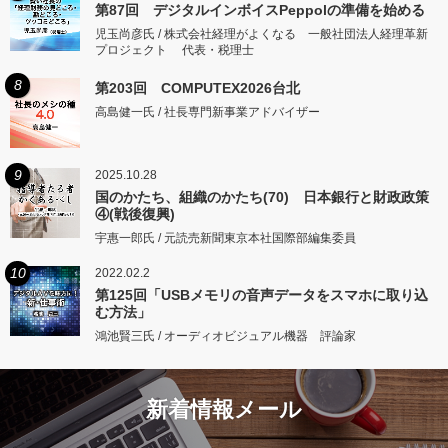
第87回 デジタルインボイスPeppolの準備を始める
児玉尚彦氏 / 株式会社経理がよくなる 一般社団法人経理革新
プロジェクト 代表・税理士
8
第203回 COMPUTEX2026台北
高島健一氏 / 社長専門新事業アドバイザー
9
2025.10.28
国のかたち、組織のかたち(70) 日本銀行と財政政策
④(戦後復興)
宇惠一郎氏 / 元読売新聞東京本社国際部編集委員
10
2022.02.2
第125回「USBメモリの音声データをスマホに取り込
む方法」
鴻池賢三氏 / オーディオビジュアル機器 評論家
新着情報メール