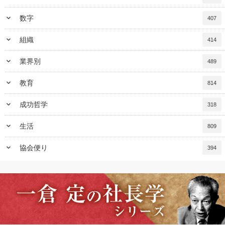
keyboard_arrow_down
数字
407
keyboard_arrow_down
組織
414
keyboard_arrow_down
業界別
489
keyboard_arrow_down
教育
814
keyboard_arrow_down
成功哲学
318
keyboard_arrow_down
生活
809
keyboard_arrow_down
協会便り
394