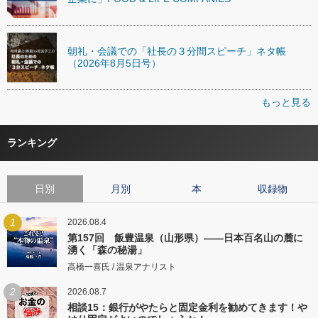
朝礼・会議での「社長の３分間スピーチ」ネタ帳
（2026年8月5日号）
もっと見る
ランキング
日別
月別
本
収録物
1
2026.08.4
第157回 飯豊温泉（山形県）――日本百名山の麓に
湧く「森の秘湯」
高橋一喜氏 / 温泉アナリスト
2
2026.08.7
相談15：銀行がやたらと固定金利を勧めてきます！や