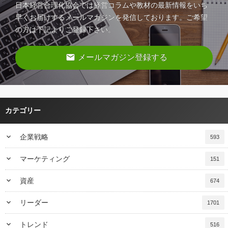
日本経営合理化協会では経営コラムや教材の最新情報をいち
早くお届けするメールマガジンを発信しております。ご希望
の方は下記よりご登録下さい。
email
メールマガジン登録する
カテゴリー
keyboard_arrow_down
企業戦略
593
keyboard_arrow_down
マーケティング
151
keyboard_arrow_down
資産
674
keyboard_arrow_down
リーダー
1701
keyboard_arrow_down
トレンド
516