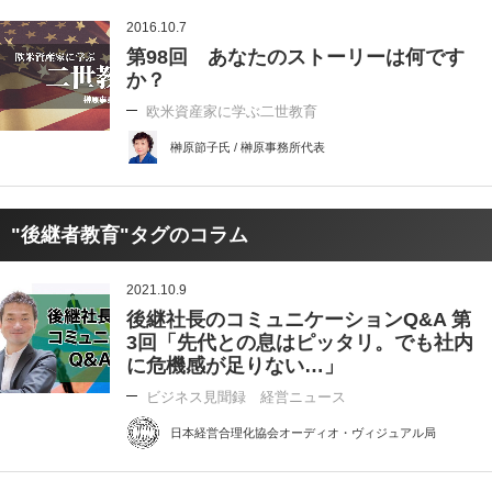
2016.10.7
第98回 あなたのストーリーは何です
か？
欧米資産家に学ぶ二世教育
榊原節子氏 / 榊原事務所代表
"後継者教育"タグのコラム
2021.10.9
後継社長のコミュニケーションQ&A 第
3回「先代との息はピッタリ。でも社内
に危機感が足りない…」
ビジネス見聞録 経営ニュース
日本経営合理化協会オーディオ・ヴィジュアル局