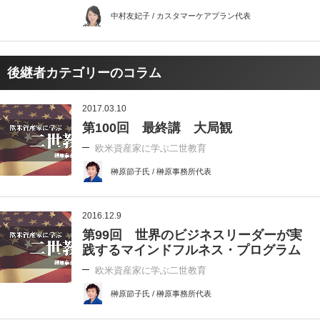
中村友妃子 / カスタマーケアプラン代表
後継者カテゴリーのコラム
2017.03.10
第100回 最終講 大局観
欧米資産家に学ぶ二世教育
榊原節子氏 / 榊原事務所代表
2016.12.9
第99回 世界のビジネスリーダーが実
践するマインドフルネス・プログラム
欧米資産家に学ぶ二世教育
榊原節子氏 / 榊原事務所代表