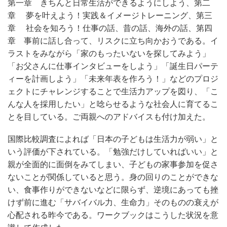
第一章 きちんと日常生活ができるようにしよう、第二
章
夢を叶えよう！実践＆イメージトレーニング、第三
章
社会を知ろう！仕事の話、昔の話、海外の話、第四
章 事前に話し合って、リスクに立ち向かおうである。イ
ラストをみながら「家のもったいないを探してみよう」
「お父さんに仕事インタビューをしよう」「誕生日パーテ
ィーを計画しよう」「未来年表を作ろう！」などのプロジ
ェクトにチャレンジすることで生活力アップを図り、「こ
んな人を採用したい」と唸らせるような社会人に育てるこ
とを目している。ご両親へのアドバイスも付け加えた。
国際比較調査によれば「日本の子どもは生活力が弱い」と
いう評価が下されている。「勉強だけしていればいい」と
親が全面的に面倒をみてしまい、子どもの家事参加を促さ
ないことが関係していると思う。身の回りのことができな
い、食事作りができないなどに限らず、逆境にあっても挫
けず前に進む「サバイバル力、生命力」そのものの衰えが
心配される昨今である。ワークブックはこうした状況を意