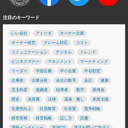
注目のキーワード
いい会社
アトツギ
オーナー企業
オーナー経営
クレーム対応
コスト
コミュニケーション
デジタル
トレンド
ビジネスマナー
マネジメント
マーケティング
リーダー
中国古典
中小企業
中谷彰宏
仕事術
企業分析
会社の数字
会計
健康
児玉尚彦
後継者
指導者
数字
新将命
歴史
決算書
法律
温泉 癒し
牟田太陽
生産性向上
社員教育
社長業
競争戦略
経営実務
経営戦略
話し方
読書
講師インタビュー
講演CD
講話を聞いて学ぼう