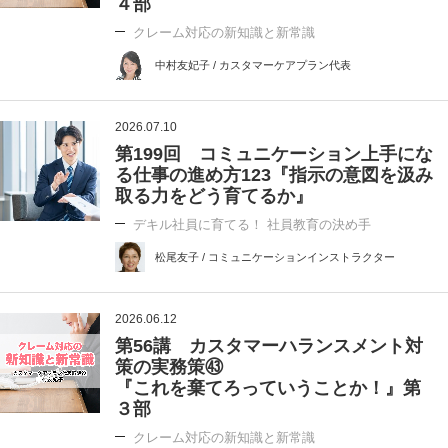
４部
クレーム対応の新知識と新常識
中村友妃子 / カスタマーケアプラン代表
2026.07.10
第199回 コミュニケーション上手にな
る仕事の進め方123『指示の意図を汲み
取る力をどう育てるか』
デキル社員に育てる！ 社員教育の決め手
松尾友子 / コミュニケーションインストラクター
2026.06.12
第56講 カスタマーハランスメント対
策の実務策㊸
『これを棄てろっていうことか！』第
３部
クレーム対応の新知識と新常識