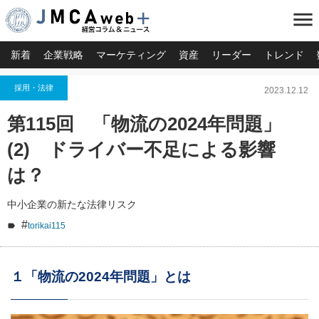
menu
新着
企業戦略
マーケティング
資産
リーダー
トレンド
採用・法律
2023.12.12
第115回 「物流の2024年問題」
(2) ドライバー不足による影響
は？
中小企業の新たな法律リスク
#
torikai115
１「物流の2024年問題」とは