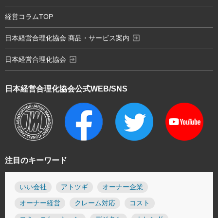
経営コラムTOP
exit_to_app
日本経営合理化協会 商品・サービス案内
exit_to_app
日本経営合理化協会
日本経営合理化協会
公式WEB/SNS
注目のキーワード
いい会社
アトツギ
オーナー企業
オーナー経営
クレーム対応
コスト