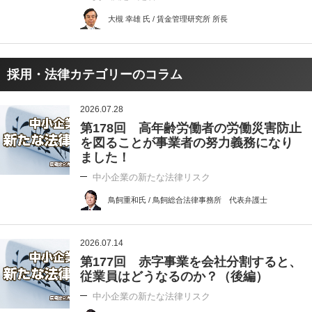
大槻 幸雄 氏 / 賃金管理研究所 所長
採用・法律カテゴリーのコラム
2026.07.28
第178回 高年齢労働者の労働災害防止
を図ることが事業者の努力義務になり
ました！
中小企業の新たな法律リスク
鳥飼重和氏 / 鳥飼総合法律事務所 代表弁護士
2026.07.14
第177回 赤字事業を会社分割すると、
従業員はどうなるのか？（後編）
中小企業の新たな法律リスク