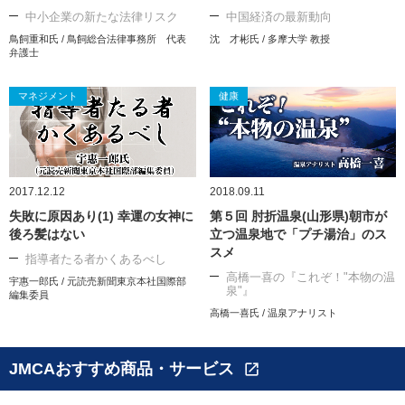
中小企業の新たな法律リスク
中国経済の最新動向
鳥飼重和氏 / 鳥飼総合法律事務所 代表
沈 才彬氏 / 多摩大学 教授
弁護士
マネジメント
健康
2017.12.12
2018.09.11
失敗に原因あり(1) 幸運の女神に
第５回 肘折温泉(山形県)朝市が
後ろ髪はない
立つ温泉地で「プチ湯治」のス
スメ
指導者たる者かくあるべし
高橋一喜の『これぞ！"本物の温
宇惠一郎氏 / 元読売新聞東京本社国際部
泉"』
編集委員
高橋一喜氏 / 温泉アナリスト
JMCAおすすめ商品・サービス
open_in_new