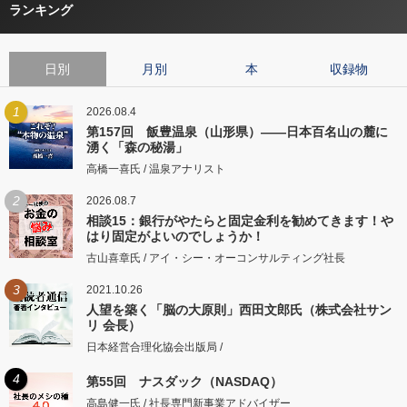
ランキング
日別
月別
本
収録物
1
2026.08.4
第157回 飯豊温泉（山形県）――日本百名山の麓に
湧く「森の秘湯」
高橋一喜氏 / 温泉アナリスト
2
2026.08.7
相談15：銀行がやたらと固定金利を勧めてきます！や
はり固定がよいのでしょうか！
古山喜章氏 / アイ・シー・オーコンサルティング社長
3
2021.10.26
人望を築く「脳の大原則」西田文郎氏（株式会社サン
リ 会長）
日本経営合理化協会出版局 /
4
第55回 ナスダック（NASDAQ）
高島健一氏 / 社長専門新事業アドバイザー