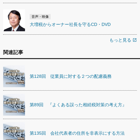
音声・映像
大増税からオーナー社長を守るCD・DVD
もっと見る
open_in_new
関連記事
第128回 従業員に対する２つの配慮義務
第89回 『よくある誤った相続税対策の考え方』
第135回 会社代表者の住所を非表示にする方法