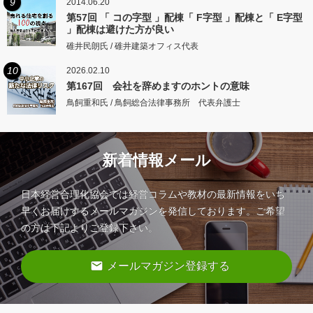
9
2014.06.20
第57回 「 コの字型 」配棟「 F字型 」配棟と「 E字型
」配棟は避けた方が良い
碓井民朗氏 / 碓井建築オフィス代表
10
2026.02.10
第167回 会社を辞めますのホントの意味
鳥飼重和氏 / 鳥飼総合法律事務所 代表弁護士
新着情報メール
日本経営合理化協会では経営コラムや教材の最新情報をいち
早くお届けするメールマガジンを発信しております。ご希望
の方は下記よりご登録下さい。
email
メールマガジン登録する