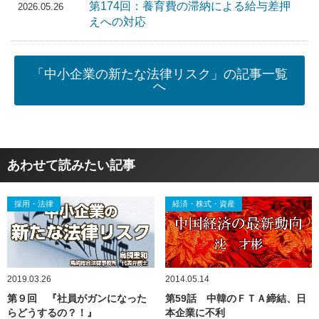
第174回：養育費の滞納による給与差押
2026.05.26
えへの対応
「中小企業の新たな法律リスク」の記事一覧
へ
あわせて読みたい記事
採用・法律
経済・株式・資産
2019.03.26
2014.05.14
第９回 『社員がガンになった
第59話 中韓のＦＴＡ締結、日
らどうするの？！』
本企業に不利