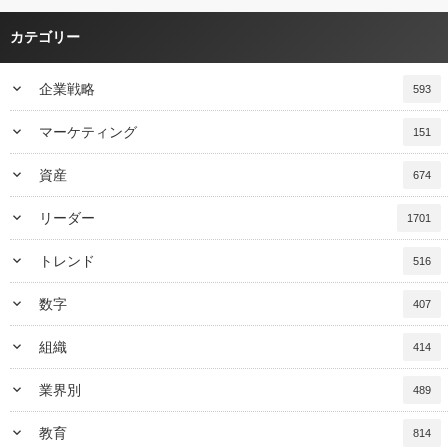
カテゴリー
keyboard_arrow_down
企業戦略
593
keyboard_arrow_down
マーケティング
151
keyboard_arrow_down
資産
674
keyboard_arrow_down
リーダー
1701
keyboard_arrow_down
トレンド
516
keyboard_arrow_down
数字
407
keyboard_arrow_down
組織
414
keyboard_arrow_down
業界別
489
keyboard_arrow_down
教育
814