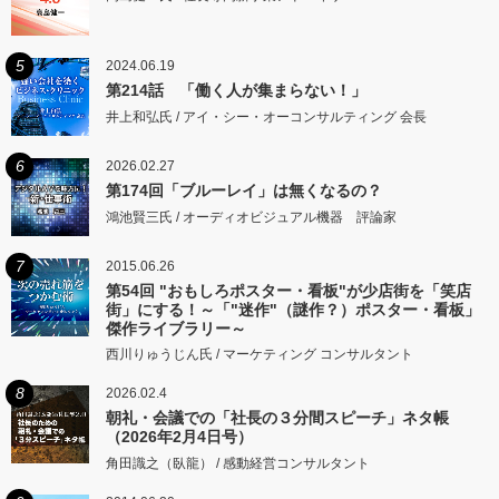
5
2024.06.19
第214話 「働く人が集まらない！」
井上和弘氏 / アイ・シー・オーコンサルティング 会長
6
2026.02.27
第174回「ブルーレイ」は無くなるの？
鴻池賢三氏 / オーディオビジュアル機器 評論家
7
2015.06.26
第54回 "おもしろポスター・看板"が少店街を「笑店
街」にする！～「"迷作"（謎作？）ポスター・看板」
傑作ライブラリー～
西川りゅうじん氏 / マーケティング コンサルタント
8
2026.02.4
朝礼・会議での「社長の３分間スピーチ」ネタ帳
（2026年2月4日号）
角田識之（臥龍） / 感動経営コンサルタント