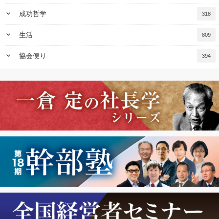
keyboard_arrow_down
成功哲学
318
keyboard_arrow_down
生活
809
keyboard_arrow_down
協会便り
394