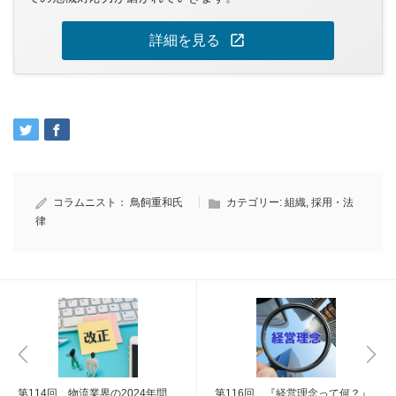
open_in_new
詳細を見る
コラムニスト：
鳥飼重和氏
カテゴリー:
組織
,
採用・法
律
第114回 物流業界の2024年問
第116回 『経営理念って何？』