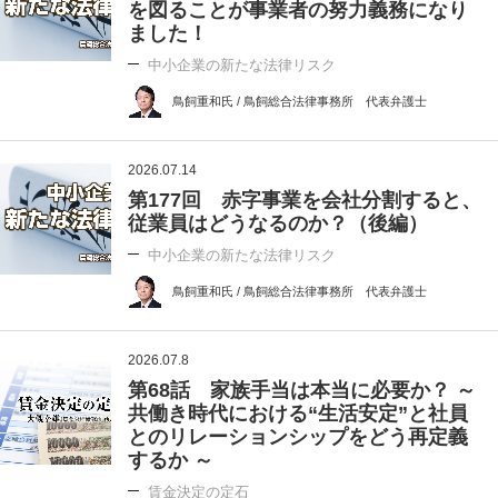
を図ることが事業者の努力義務になり
ました！
中小企業の新たな法律リスク
鳥飼重和氏 / 鳥飼総合法律事務所 代表弁護士
2026.07.14
第177回 赤字事業を会社分割すると、
従業員はどうなるのか？（後編）
中小企業の新たな法律リスク
鳥飼重和氏 / 鳥飼総合法律事務所 代表弁護士
2026.07.8
第68話 家族手当は本当に必要か？ ～
共働き時代における“生活安定”と社員
とのリレーションシップをどう再定義
するか ～
賃金決定の定石