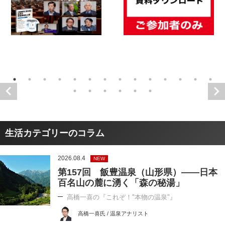
生活カテゴリーのコラム
2026.08.4
NEW
第157回 飯豊温泉（山形県）――日本
百名山の麓に湧く「森の秘湯」
高橋一喜の『これぞ！"本物の温泉"』
高橋一喜氏 / 温泉アナリスト