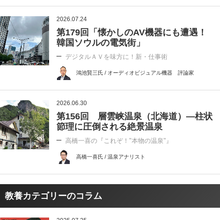
2026.07.24
第179回「懐かしのAV機器にも遭遇！
韓国ソウルの電気街」
デジタルＡＶを味方に！新・仕事術
鴻池賢三氏 / オーディオビジュアル機器 評論家
2026.06.30
第156回 層雲峡温泉（北海道）―柱状
節理に圧倒される絶景温泉
高橋一喜の『これぞ！"本物の温泉"』
高橋一喜氏 / 温泉アナリスト
教養カテゴリーのコラム