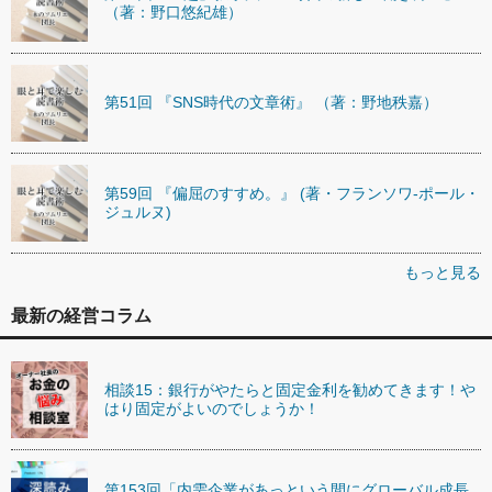
（著：野口悠紀雄）
第51回 『SNS時代の文章術』 （著：野地秩嘉）
第59回 『偏屈のすすめ。』 (著・フランソワ-ポール・
ジュルヌ)
もっと見る
最新の経営コラム
相談15：銀行がやたらと固定金利を勧めてきます！や
はり固定がよいのでしょうか！
第153回「内需企業があっという間にグローバル成長