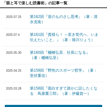
「眼と耳で楽しむ読書術」の記事一覧
第162回『逆のものさし思考』（著：清
2025.07.25
水克衛）
第161回『貴様ら！ ～若き世代へ、いま
2025.07.4
伝えたいこと。』（著：堀川りょう）
第160回『棚橋弘至、社長になる』
2025.05.30
（著：棚橋弘至）
第159回『野性のスポーツ哲学』（著：
2025.04.25
室伏重信）
第158回『面白すぎて誰かに話したくな
2025.03.28
る 蔦屋重三郎』（著：伊藤賀一）