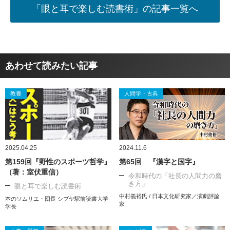
「眼と耳で楽しむ読書術」の記事一覧へ
あわせて読みたい記事
教養
人間学・古典
2025.04.25
2024.11.6
第159回『野性のスポーツ哲学』
第65回 『漢字と国字』
（著：室伏重信）
令和時代の「社長の人間力の磨
き方」
眼と耳で楽しむ読書術
中村義裕氏 / 日本文化研究家／演劇評論
本のソムリエ・団長 シブヤ駅前読書大学
家
学長