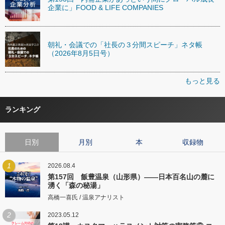
企業に」FOOD & LIFE COMPANIES
朝礼・会議での「社長の３分間スピーチ」ネタ帳
（2026年8月5日号）
もっと見る
ランキング
日別
月別
本
収録物
1
2026.08.4
第157回 飯豊温泉（山形県）――日本百名山の麓に
湧く「森の秘湯」
高橋一喜氏 / 温泉アナリスト
2
2023.05.12