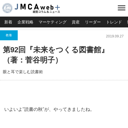
menu
新着
企業戦略
マーケティング
資産
リーダー
トレンド
教養
2019.09.27
第92回『未来をつくる図書館』
（著：菅谷明子）
眼と耳で楽しむ読書術
いよいよ"読書の秋"が、やってきましたね。