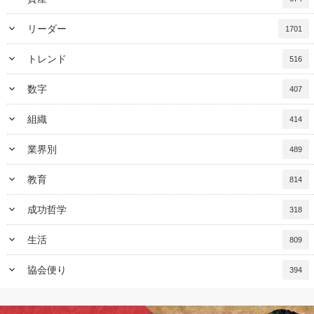
keyboard_arrow_down
リーダー
1701
keyboard_arrow_down
トレンド
516
keyboard_arrow_down
数字
407
keyboard_arrow_down
組織
414
keyboard_arrow_down
業界別
489
keyboard_arrow_down
教育
814
keyboard_arrow_down
成功哲学
318
keyboard_arrow_down
生活
809
keyboard_arrow_down
協会便り
394