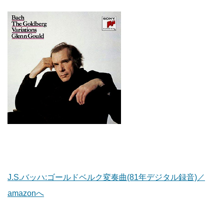
J.S.バッハ:ゴールドベルク変奏曲(81年デジタル録音)／
amazonへ