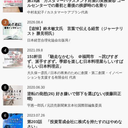
第19講 カスタマーハラスメント対策の実務策⑥ コー
ルセンターでの最初と最後の挨拶時の名乗り
中村友妃子 / カスタマーケアプラン代表
3
2026.08.4
【追悼】鈴木敏文氏 言葉で伝える経営（ジャーナリ
スト 勝見明氏）
日本経営合理化協会出版局 /
4
2021.09.8
151軒目 「馳走なかむら ＠福岡市 ～詫びすぎ
ず、派手すぎず。季節を楽しむ日本料理屋らしいすば
らしい日本料理店」
大久保一彦氏 / 日本の将来のために創業・第二創業・イノベー
ションを支援する有限会社 代表
5
2020.06.30
逆転の発想(26) 好き嫌いで部下を選ばない(後藤田正
晴)
宇惠一郎氏 / 元読売新聞東京本社国際部編集委員
6
2023.07.26
第203話 「投資育成会社に株式を持たすのはやめな
さい」