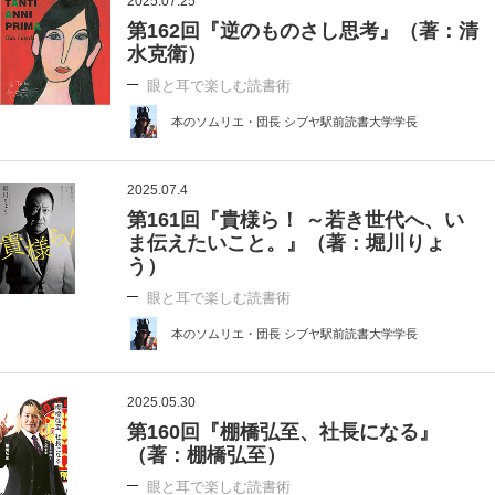
2025.07.25
第162回『逆のものさし思考』（著：清
水克衛）
眼と耳で楽しむ読書術
本のソムリエ・団長 シブヤ駅前読書大学学長
2025.07.4
第161回『貴様ら！ ～若き世代へ、い
ま伝えたいこと。』（著：堀川りょ
う）
眼と耳で楽しむ読書術
本のソムリエ・団長 シブヤ駅前読書大学学長
2025.05.30
第160回『棚橋弘至、社長になる』
（著：棚橋弘至）
眼と耳で楽しむ読書術