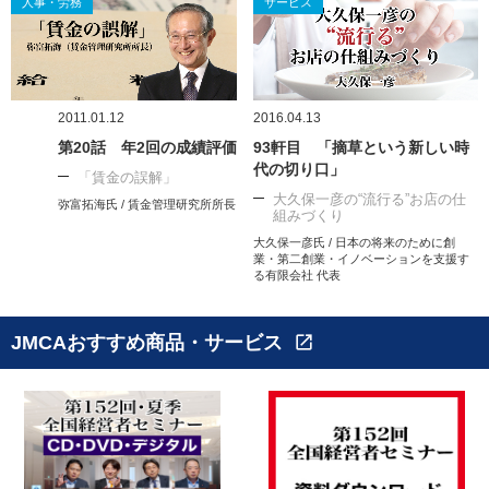
人事・労務
サービス
2011.01.12
2016.04.13
第20話 年2回の成績評価
93軒目 「摘草という新しい時
代の切り口」
「賃金の誤解」
大久保一彦の“流行る”お店の仕
弥富拓海氏 / 賃金管理研究所所長
組みづくり
大久保一彦氏 / 日本の将来のために創
業・第二創業・イノベーションを支援す
る有限会社 代表
JMCAおすすめ商品・サービス
open_in_new