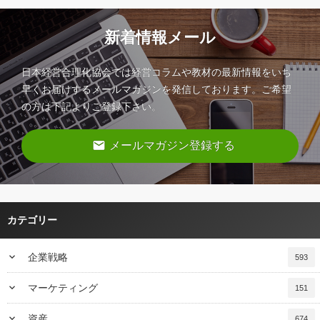
新着情報メール
日本経営合理化協会では経営コラムや教材の最新情報をいち
早くお届けするメールマガジンを発信しております。ご希望
の方は下記よりご登録下さい。
email
メールマガジン登録する
カテゴリー
keyboard_arrow_down
企業戦略
593
keyboard_arrow_down
マーケティング
151
keyboard_arrow_down
資産
674