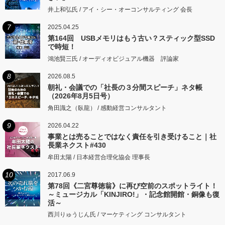
井上和弘氏 / アイ・シー・オーコンサルティング 会長
7
2025.04.25
第164回 USBメモリはもう古い？スティック型SSD
で時短！
鴻池賢三氏 / オーディオビジュアル機器 評論家
8
2026.08.5
朝礼・会議での「社長の３分間スピーチ」ネタ帳
（2026年8月5日号）
角田識之（臥龍） / 感動経営コンサルタント
9
2026.04.22
事業とは売ることではなく責任を引き受けること｜社
長業ネクスト#430
牟田太陽 / 日本経営合理化協会 理事長
10
2017.06.9
第78回《二宮尊徳翁》に再び空前のスポットライト！
～ミュージカル「KINJIRO!」・記念館開館・銅像も復
活～
西川りゅうじん氏 / マーケティング コンサルタント