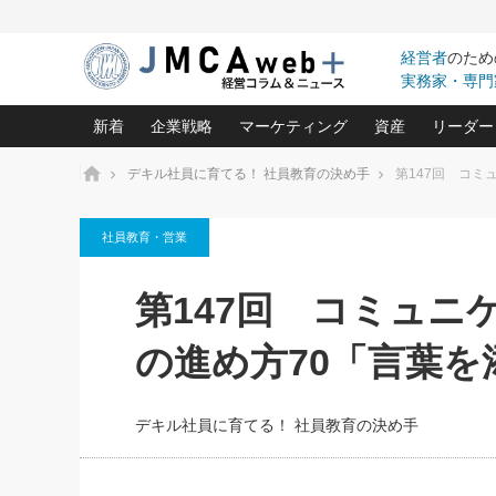
経営者
のため
実務家・専門
新着
企業戦略
マーケティング
資産
リーダー
ホーム
デキル社員に育てる！ 社員教育の決め手
第147回 コミ
中小企業の「１位づくり」戦略(96)
ネット戦略成功の秘訣 圧倒的に儲か
あなたの会社と資
オンリ
社員教育・営業
利益を最大化する「業務改善」横田尚哉氏(5)
ビジネスを一瞬で制する！一流グロ
どうなる金融業界
ビジネ
る“社長の戦略印象リスクマネジメント
(446)
強い会社を築く ビジネス・クリニック(240)
中国経済の最新動
第147回 コミュニ
ロングセラーの玉手箱(9)
ピョー
2026.08.7
2026.08.7
日本レーザー「人を大切にしながら利益を上げ
事業承継の前に
相談15：銀行がやたらと固定金
第153回「内需企業があっと
(3)
大復活＆快進撃！ユニバーサルスタ
きたいコト(12)
指導者た
の進め方70「言葉を
利を勧めてきます！やはり固定
う間にグローバル成長企業に
は(5)
がよいのでしょうか！
FOOD & LIFE COMPANIES
武器としてのM&A入門(3)
会社と社長のため
朝礼・
最高の自分を表現する 成功イメージ戦
社長のための“儲かる通販”戦略視点(151)
深読み企業分析(1
楠木建の
デキル社員に育てる！ 社員教育の決め手
酒井光雄 成功事例に学ぶ繁栄企業の
継続経営 百話百行(85)
次もあ
野田久美子 香港ビジネス成功法(10)
社長の口