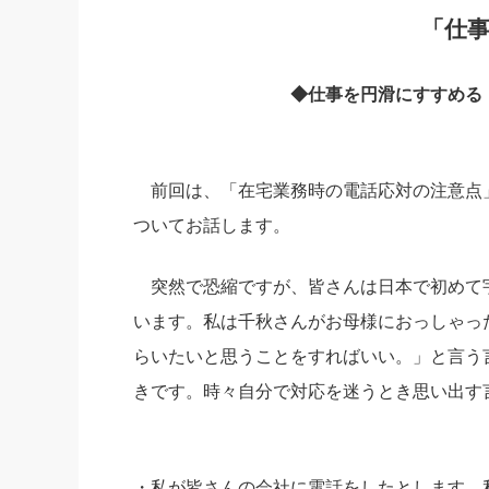
「仕
社長の右
酒井英之
◆仕事を円滑にすすめる
前回は、「在宅業務時の電話応対の注意点
ついてお話します。
突然で恐縮ですが、皆さんは日本で初めて
います。私は千秋さんがお母様におっしゃっ
らいたいと思うことをすればいい。」と言う
きです。時々自分で対応を迷うとき思い出す
・私が皆さんの会社に電話をしたとします。