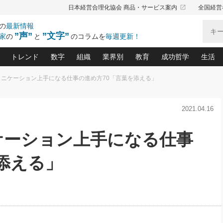
launch
日本経営合理化協会 商品・サービス案内
全国経営
の
最新情報
”声”
”文字”
家
の
と
のコラムを
毎週更新！
トレンド
数字
組織
業界別
教育
成功哲学
生活
ュニケーション上手になる仕事の進め方70「言葉を添える」
る仕組みづくり講座(12)
産を守る一手(171)
ーワンで勝ち残る企業風土づくり(54)
《ニューヨーク発》ビジネスリーダーの先読み: 最新トレンド
オーナー社長の「お金の悩み相談室」(15)
「賃金の誤解」(135)
なぜ、トヨタ式で会社が伸びるのか？(
“出来る”管理職の条件(62)
中国哲学に学ぶ 不
おの
と戦略拠点(9)
(50)
2021.04.16
ーバル経営者は知ってい
(39)
スリーダー×次の一手「牟田太陽の社長業ネクスト」
おカネが残る決算書にするために、やっておきたいこと(
中小企業の新たな法律リスク(178)
売れる住宅を創る 100の視点(100)
あなただからお願いしたいと
令和時代の「社長の
”(9)
「社長の繁盛トレンド通信」(90)
デジ
向(204)
会社を守り抜くための緊急対策(100)
職場の生産性を下げるハラスメントの予防策(1
大久保一彦の“流行る”お店の仕組みづく
クレーム対応 実践マニュアル
先人の名句名言の教
ケーション上手になる仕事
トル・F・グジバチの『経営戦略の新常識』(12)
北村森の「今月のヒット商品」(109)
リーダ
2026.08.5
2
る経営」の極意
、決めておきたい、知っておきたい、やってお
強い決算書の会社はココが違う！(36)
賃金決定の定石(68)
柿内幸夫─社長のための現場改善(174
クレーム対応の新知識と新常
渡部昇一の「日本の
い
第109話 伝統的産品を21世紀
第
ジオジャパンの成功要因と
る者かくあるべし(635)
次の売れ筋をつかむ術(102)
ワイ
添える」
」
に生かし切る！
損益分岐点を下げる、Ｐ／Ｌ不況時代の新戦略(12)
顧客・社員・社会から支持される「ウェルビ
デキル社員に育てる！ 社員
経営に活かす“十八史
の資産管理講座(95)
会議での「社長の３分間スピーチ」ネタ帳(159)
社長のメシの種 4.0(206)
門」(23)
必読
2026.08.5
新・会計経営と実学(37)
東川鷹年の「中小企業の人育
略(77)
53)
「経営知になる考え方」(57)
眼と耳
朝礼・会議での「社長の３分間
決算書の“見える化”術(12)
業績アップにつながる！ワン
スピーチ」ネタ帳（2026年8月5
ブランド戦略(39)
日号）
なたにお願いしたいと思われる「一流の仕事術」(28)
社長の
賢い社長の「経理財務の見どころ・勘どころ・ツッコ
欧米資産家に学ぶ二世教育(1
ぐせ経営哲学(100)
ろ」(149)
米国