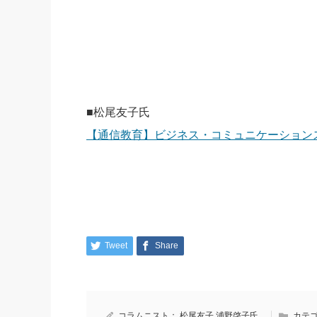
■松尾友子氏
【通信教育】ビジネス・コミュニケーション
Tweet
Share
コラムニスト：
松尾友子
浦野啓子氏
カテゴ