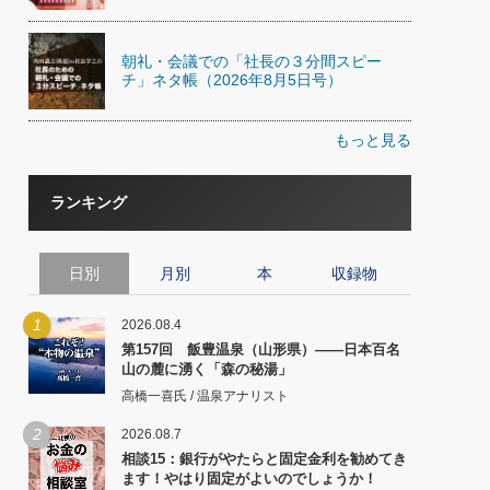
朝礼・会議での「社長の３分間スピー
チ」ネタ帳（2026年8月5日号）
もっと見る
ランキング
日別
月別
本
収録物
1
2026.08.4
第157回 飯豊温泉（山形県）――日本百名
山の麓に湧く「森の秘湯」
高橋一喜氏 / 温泉アナリスト
2
2026.08.7
相談15：銀行がやたらと固定金利を勧めてき
ます！やはり固定がよいのでしょうか！