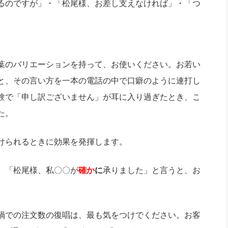
るのですが」・「松尾様、お差し支えなければ」・「つ
葉のバリエーションを持って、お使いください。お若い
と、その言い方を一本の電話の中で口癖のように連打し
験で「申し訳ございません」が耳に入り過ぎたとき、こ
た。
けられるときに効果を発揮します。
、「松尾様、私〇〇が
確か
に
承りました」と言うと、お
禍での注文数の復唱は、最も気をつけでください。お客