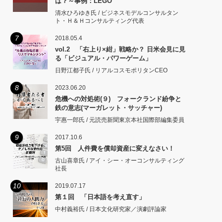
は？～事例：LEGO
清水ひろゆき氏 / ビジネスモデルコンサルタン
ト・Ｈ＆Ｈコンサルティング代表
7
2018.05.4
vol.2 「右上り×紺」戦略か？ 日米会見に見
る「ビジュアル・パワーゲーム」
日野江都子氏 / リアルコスモポリタンCEO
8
2023.06.20
危機への対処術(９) フォークランド紛争と
鉄の意志(マーガレット・サッチャー)
宇惠一郎氏 / 元読売新聞東京本社国際部編集委員
9
2017.10.6
第5回 人件費を償却資産に変えなさい！
古山喜章氏 / アイ・シー・オーコンサルティング
社長
10
2019.07.17
第１回 「日本語を考え直す」
中村義裕氏 / 日本文化研究家／演劇評論家