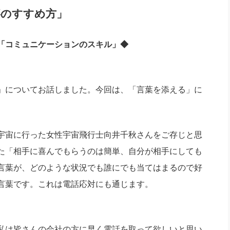
社長のための“全員営業”(30
事のすすめ方」
腕をつくる 人と組織を動かす(200)
銀行交渉はこうしなさい！(12)
高橋一
行動科学マネジメント(5)
の社長のビジョン実現道場(10)
「コミュニケーションのスキル」◆
」についてお話しました。今回は、「言葉を添える」に
宇宙に行った女性宇宙飛行士向井千秋さんをご存じと思
た「相手に喜んでもらうのは簡単、自分が相手にしても
言葉が、どのような状況でも誰にでも当てはまるので好
言葉です。これは電話応対にも通じます。
私は皆さんの会社の方に早く電話を取って欲しいと思い