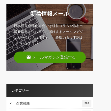
新着情報メール
日本経営合理化協会では経営コラムや教材の
最新情報をいち早くお届けするメールマガジ
ンを発信しております。ご希望の方は下記よ
りご登録下さい。
email
メールマガジン登録する
カテゴリー
keyboard_arrow_down
企業戦略
593