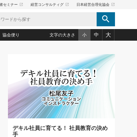
launch
launch
launch
者セミナー
経営コンサルティグ
日本経営合理化協会
search
大
中
協会便り
文字の大きさ
小
5)
況は会社守成の好機(38)
ころ心平の ──社長のための「か・ら・だマネジメント」
「愛読者通信」著者インタビュー(44)
34)
思われる 気配りの達人(127)
人間力の磨き方」(86)
ビジネス見聞録 経営ニュース(100)
タルＡＶを味方に！新・仕事術(180)
0)
り(210)
(92)
え 東洋思想に学ぶ経営学(132)
作間信司の経営無形庵(けいえいむぎょうあん)(166)
ー脳の鍛え方(32)
もっとみる
026.08.5
)
識(57)
指導者たち」(32)
経営セミナー情報局(1)
86回 「言葉狩り」
ンを楽しむ基礎レッスン(12)
ーイング経営入
教育の決め手(203)
略”(30)
繁栄への着眼点 牟田太陽(76)
！社長が読むべき今月の4冊(88)
て」(38)
講話を聞いて学ぼう 実学・耳学・磨く「ミミガク」のすすめ
で楽しむ読書術(162)
(7)
ランク上の手紙・メール術(100)
「氣」(30)
デキル社員に育てる！ 社員教育の決め
ミどこ
00)
手
スポーツ・ビジネスに学ぶ心理学(98)