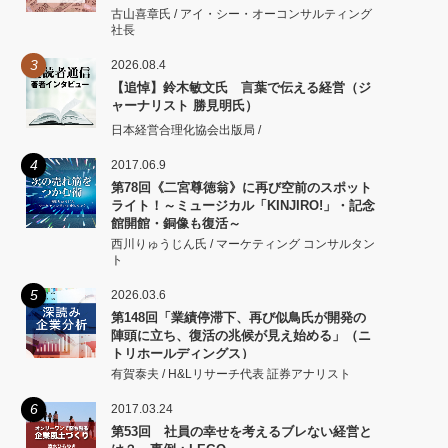
古山喜章氏 / アイ・シー・オーコンサルティング
社長
3
2026.08.4
【追悼】鈴木敏文氏 言葉で伝える経営（ジ
ャーナリスト 勝見明氏）
日本経営合理化協会出版局 /
4
2017.06.9
第78回《二宮尊徳翁》に再び空前のスポット
ライト！～ミュージカル「KINJIRO!」・記念
館開館・銅像も復活～
西川りゅうじん氏 / マーケティング コンサルタン
ト
5
2026.03.6
第148回「業績停滞下、再び似鳥氏が開発の
陣頭に立ち、復活の兆候が見え始める」（ニ
トリホールディングス）
有賀泰夫 / H&Lリサーチ代表 証券アナリスト
6
2017.03.24
第53回 社員の幸せを考えるブレない経営と