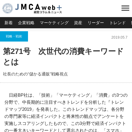
menu
新着
企業戦略
マーケティング
資産
リーダー
トレンド
戦略・戦術
2019.05.7
第271号 次世代の消費キーワード
とは
社長のための“儲かる通販”戦略視点
日経BP社は、「技術」「マーケティング」「消費」の3つの
分野で、中長期的に注目すべきトレンドを分析した『トレン
ドマップ2019」を発表した。このトレンドマップは、各分野
の専門家等に経済インパクトと将来性の観点でアンケートを
実施しスコアリングしたもので、この3分野で経済インパクト
の一番大きいキーワードとして選出されたのは、「スマホ」