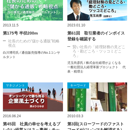
2013.11.5
2023.01.10
第175号 半径200m
第61回 取引業者のインボイス
登録を確認する
社長のための“儲かる通販”戦略
視点
賢い社長の「経理財務の見どこ
ろ・勘どころ・ツッコミどこ
白川博司氏 / 通信販売指導のNo.1コンサ
ろ」
ルタント
児玉尚彦氏 / 株式会社経理がよくなる
一般社団法人経理革新プロジェクト 代
表・税理士
マネジメント
キーワード
2016.06.24
2010.03.3
第45回 社員の幸せを考えるブ
第3回(スローフードのファスト
レない経営とは？～事例：チッ
フードがジレンマを解消する）