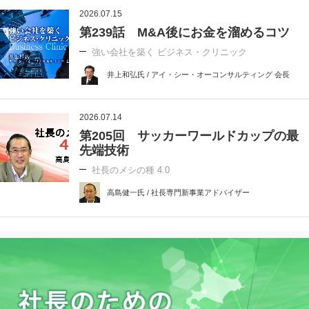
2026.07.15
第239話 M&A後にお金を溜めるコツ
強い会社を築く ビジネス・クリニック
井上和弘氏 / アイ・シー・オーコンサルティング 会長
2026.07.14
第205回 サッカーワールドカップの最
先端技術
社長のメシの種 4.0
高島健一氏 / 社長専門新事業アドバイザー