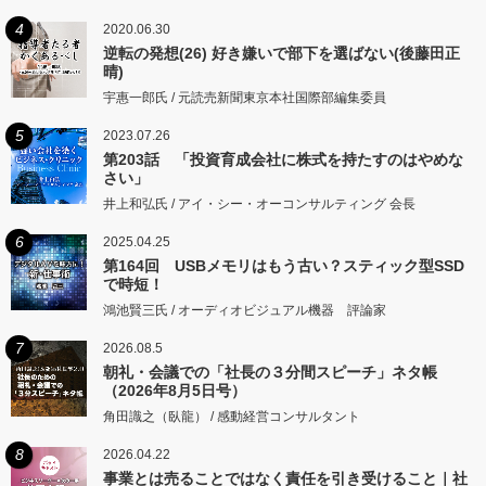
4
2020.06.30
逆転の発想(26) 好き嫌いで部下を選ばない(後藤田正
晴)
宇惠一郎氏 / 元読売新聞東京本社国際部編集委員
5
2023.07.26
第203話 「投資育成会社に株式を持たすのはやめな
さい」
井上和弘氏 / アイ・シー・オーコンサルティング 会長
6
2025.04.25
第164回 USBメモリはもう古い？スティック型SSD
で時短！
鴻池賢三氏 / オーディオビジュアル機器 評論家
7
2026.08.5
朝礼・会議での「社長の３分間スピーチ」ネタ帳
（2026年8月5日号）
角田識之（臥龍） / 感動経営コンサルタント
8
2026.04.22
事業とは売ることではなく責任を引き受けること｜社