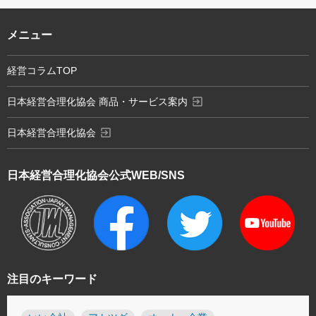
メニュー
経営コラムTOP
exit_to_app
日本経営合理化協会 商品・サービス案内
exit_to_app
日本経営合理化協会
日本経営合理化協会
公式WEB/SNS
注目のキーワード