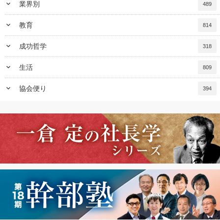
keyboard_arrow_down
業界別
489
keyboard_arrow_down
教育
814
keyboard_arrow_down
成功哲学
318
keyboard_arrow_down
生活
809
keyboard_arrow_down
協会便り
394