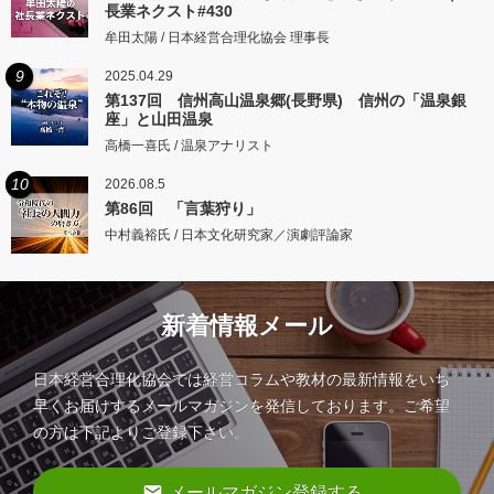
長業ネクスト#430
牟田太陽 / 日本経営合理化協会 理事長
9
2025.04.29
第137回 信州高山温泉郷(長野県) 信州の「温泉銀
座」と山田温泉
高橋一喜氏 / 温泉アナリスト
10
2026.08.5
第86回 「言葉狩り」
中村義裕氏 / 日本文化研究家／演劇評論家
新着情報メール
日本経営合理化協会では経営コラムや教材の最新情報をいち
早くお届けするメールマガジンを発信しております。ご希望
の方は下記よりご登録下さい。
email
メールマガジン登録する