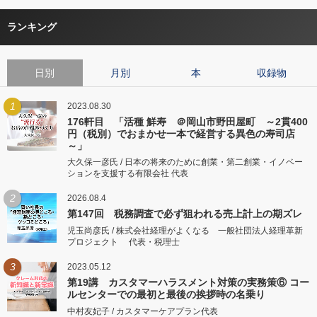
ランキング
日別
月別
本
収録物
1
2023.08.30
176軒目 「活種 鮮寿 ＠岡山市野田屋町 ～2貫400
円（税別）でおまかせ一本で経営する異色の寿司店
～」
大久保一彦氏 / 日本の将来のために創業・第二創業・イノベー
ションを支援する有限会社 代表
2
2026.08.4
第147回 税務調査で必ず狙われる売上計上の期ズレ
児玉尚彦氏 / 株式会社経理がよくなる 一般社団法人経理革新
プロジェクト 代表・税理士
3
2023.05.12
第19講 カスタマーハラスメント対策の実務策⑥ コー
ルセンターでの最初と最後の挨拶時の名乗り
中村友妃子 / カスタマーケアプラン代表