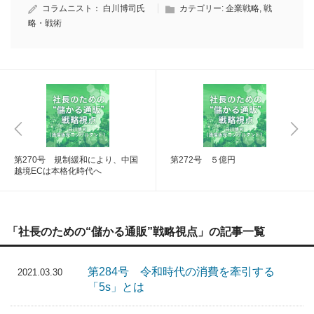
コラムニスト：
白川博司氏
カテゴリー:
企業戦略
,
戦
略・戦術
第270号 規制緩和により、中国
第272号 ５億円
越境ECは本格化時代へ
「社長のための“儲かる通販”戦略視点」の記事一覧
第284号 令和時代の消費を牽引する
2021.03.30
「5s」とは