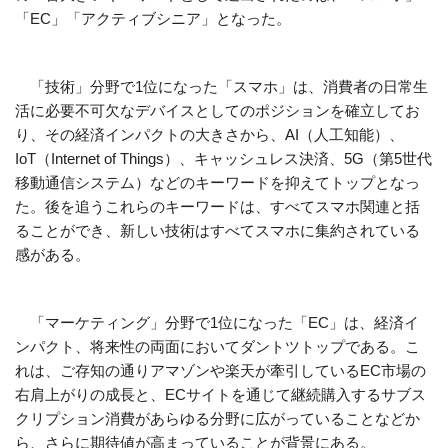
「EC」「アクティブシニア」となった。
「技術」分野で1位になった「スマホ」は、消費者の日常生
活に必要不可欠なデバイスとしてのポジションを確立してお
り、その経済インパクトの大きさから、AI（人工知能）、
IoT（Internet of Things）、キャッシュレス決済、5G（第5世代
移動通信システム）などのキーワードを抑えてトップとなっ
た。後を追うこれらのキーワードは、すべてスマホ関連と括
ることができ、新しい技術はすべてスマホに集約されている
感がある。
「マーケティング」分野で1位になった「EC」は、経済イ
ンパクト、将来性の両面においてダントツトップである。こ
れは、ご存知の通りアマゾンや楽天が牽引しているEC市場の
右肩上がりの成長と、ECサイトを通じて継続購入するサブス
クリプション消費があらゆる分野に広がっていることなどか
ら、さらに期待値が高まっていることが背景にある。