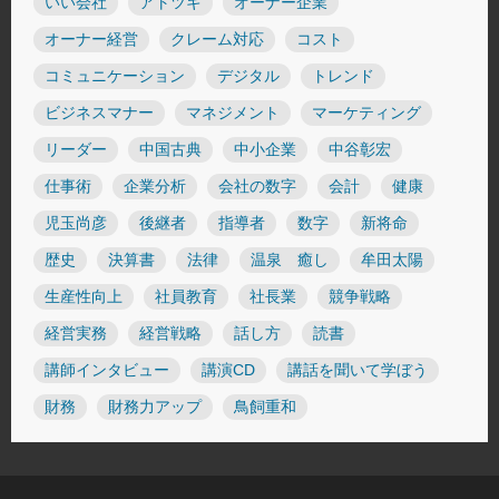
いい会社
アトツギ
オーナー企業
オーナー経営
クレーム対応
コスト
コミュニケーション
デジタル
トレンド
ビジネスマナー
マネジメント
マーケティング
リーダー
中国古典
中小企業
中谷彰宏
仕事術
企業分析
会社の数字
会計
健康
児玉尚彦
後継者
指導者
数字
新将命
歴史
決算書
法律
温泉 癒し
牟田太陽
生産性向上
社員教育
社長業
競争戦略
経営実務
経営戦略
話し方
読書
講師インタビュー
講演CD
講話を聞いて学ぼう
財務
財務力アップ
鳥飼重和