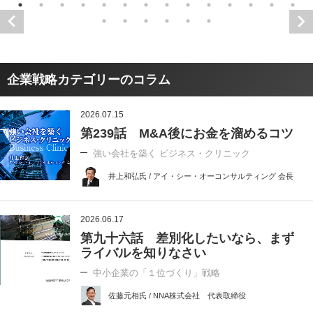
企業戦略カテゴリーのコラム
2026.07.15
第239話 M&A後にお金を溜めるコツ
強い会社を築く ビジネス・クリニック
井上和弘氏 / アイ・シー・オーコンサルティング 会長
2026.06.17
第九十六話 差別化したいなら、まず
ライバルを知りなさい
中小企業の「１位づくり」戦略
佐藤元相氏 / NNA株式会社 代表取締役