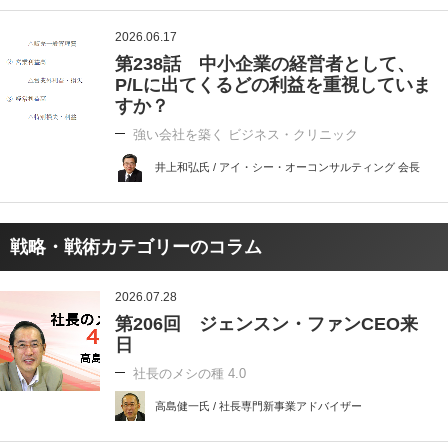
2026.06.17
第238話 中小企業の経営者として、
P/Lに出てくるどの利益を重視していま
すか？
強い会社を築く ビジネス・クリニック
井上和弘氏 / アイ・シー・オーコンサルティング 会長
戦略・戦術カテゴリーのコラム
2026.07.28
第206回 ジェンスン・ファンCEO来
日
社長のメシの種 4.0
高島健一氏 / 社長専門新事業アドバイザー