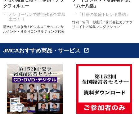
クフィルエー
「八十八楽」
オンリーワンで勝ち残る企業風
「社長の繁盛トレンド通信」
土づくり
竹内・箱田・杉山氏 / 株式会社カデナク
清水ひろゆき氏 / ビジネスモデルコンサ
リエイト／編集プロダクション
ルタント・Ｈ＆Ｈコンサルティング代表
JMCAおすすめ商品・サービス
open_in_new