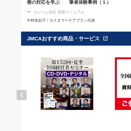
善の対応を学ぶ 筆者体験事例（１）
クレーム対応 実践マニュアル
中村友妃子 / カスタマーケアプラン代表
JMCAおすすめ商品・サービス
open_in_new