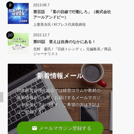
9
2013.06.7
第百話 「客の目線で行動しろ」（株式会社
アールアンドビー）
上妻英夫氏 / KIプレス代表取締役
10
2022.12.7
第65話 答えは自身のなかにある！
北村 森氏 / 『日経トレンディ』元編集長／商品
ジャーナリスト
新着情報メール
日本経営合理化協会では経営コラムや教材の
最新情報をいち早くお届けするメールマガジ
ンを発信しております。ご希望の方は下記よ
りご登録下さい。
email
メールマガジン登録する