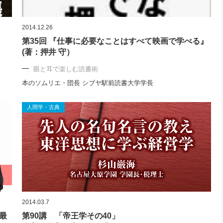
2014.12.26
第35回 『仕事に必要なことはすべて映画で学べる』
(著：押井 守）
眼と耳で楽しむ読書術
本のソムリエ・団長 シブヤ駅前読書大学学長
人間学・古典
2014.03.7
最
第90講 「帝王学その40」