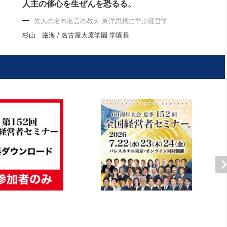
人主の侈心を生ぜんを恐るる。
先人の名句名言の教え 東洋思想に学ぶ経営学
杉山 厳海 / 名古屋大原学園 学園長