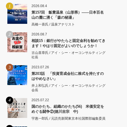
1
2026.08.4
第157回 飯豊温泉（山形県）――日本百名
山の麓に湧く「森の秘湯」
高橋一喜氏 / 温泉アナリスト
2
2026.08.7
相談15：銀行がやたらと固定金利を勧めてき
ます！やはり固定がよいのでしょうか！
古山喜章氏 / アイ・シー・オーコンサルティング
社長
3
2023.07.26
第203話 「投資育成会社に株式を持たすの
はやめなさい」
井上和弘氏 / アイ・シー・オーコンサルティング
会長
4
2025.07.22
国のかたち、組織のかたち(56) 米価安定を
めぐる闘争②(徳川吉宗 中)
宇惠一郎氏 / 元読売新聞東京本社国際部編集委員