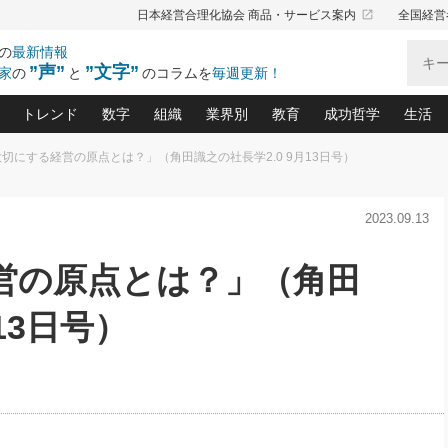
launch
日本経営合理化協会 商品・サービス案内
全国経営
の
最新情報
”声”
”文字”
家
の
と
のコラムを
毎週更新！
トレンド
数字
組織
業界別
教育
成功哲学
生活
切にする経営の原点とは？」（角田識之の社長学2.0 9月13日号）
る仕組みづくり講座(12)
産を守る一手(171)
ーワンで勝ち残る企業風土づくり(54)
《ニューヨーク発》ビジネスリーダーの先読み: 最新トレンド
オーナー社長の「お金の悩み相談室」(15)
「賃金の誤解」(135)
なぜ、トヨタ式で会社が伸びるのか？(
“出来る”管理職の条件(62)
中国哲学に学ぶ 不
おの
と戦略拠点(9)
(50)
2023.09.13
ーバル経営者は知ってい
(39)
スリーダー×次の一手「牟田太陽の社長業ネクスト」
おカネが残る決算書にするために、やっておきたいこと(
中小企業の新たな法律リスク(178)
売れる住宅を創る 100の視点(100)
あなただからお願いしたいと
令和時代の「社長の
”(9)
「社長の繁盛トレンド通信」(90)
デジ
向(204)
会社を守り抜くための緊急対策(100)
職場の生産性を下げるハラスメントの予防策(1
大久保一彦の“流行る”お店の仕組みづく
クレーム対応 実践マニュアル
先人の名句名言の教
営の原点とは？」（角田
トル・F・グジバチの『経営戦略の新常識』(12)
北村森の「今月のヒット商品」(109)
リーダ
2026.08.5
2
る経営」の極意
、決めておきたい、知っておきたい、やってお
強い決算書の会社はココが違う！(36)
賃金決定の定石(68)
柿内幸夫─社長のための現場改善(174
クレーム対応の新知識と新常
渡部昇一の「日本の
い
第109話 伝統的産品を21世紀
第
ジオジャパンの成功要因と
る者かくあるべし(635)
次の売れ筋をつかむ術(102)
ワイ
13日号）
」
に生かし切る！
損益分岐点を下げる、Ｐ／Ｌ不況時代の新戦略(12)
顧客・社員・社会から支持される「ウェルビ
デキル社員に育てる！ 社員
経営に活かす“十八史
の資産管理講座(95)
会議での「社長の３分間スピーチ」ネタ帳(159)
社長のメシの種 4.0(206)
門」(23)
必読
2026.08.5
新・会計経営と実学(37)
東川鷹年の「中小企業の人育
略(77)
53)
「経営知になる考え方」(57)
眼と耳
朝礼・会議での「社長の３分間
決算書の“見える化”術(12)
業績アップにつながる！ワン
スピーチ」ネタ帳（2026年8月5
ブランド戦略(39)
日号）
なたにお願いしたいと思われる「一流の仕事術」(28)
社長の
賢い社長の「経理財務の見どころ・勘どころ・ツッコ
欧米資産家に学ぶ二世教育(1
ぐせ経営哲学(100)
ろ」(149)
米国