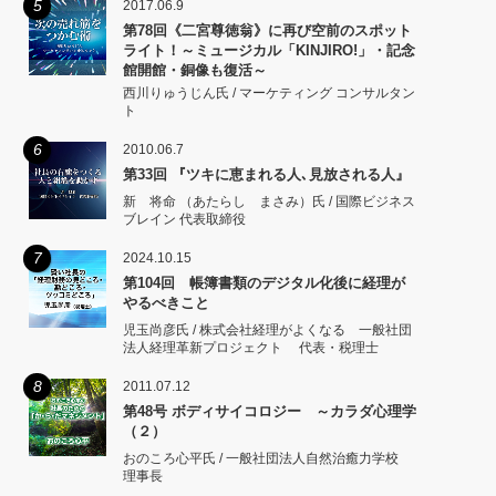
5
2017.06.9
第78回《二宮尊徳翁》に再び空前のスポット
ライト！～ミュージカル「KINJIRO!」・記念
館開館・銅像も復活～
西川りゅうじん氏 / マーケティング コンサルタン
ト
6
2010.06.7
第33回 『ツキに恵まれる人､見放される人』
新 将命 （あたらし まさみ）氏 / 国際ビジネス
ブレイン 代表取締役
7
2024.10.15
第104回 帳簿書類のデジタル化後に経理が
やるべきこと
児玉尚彦氏 / 株式会社経理がよくなる 一般社団
法人経理革新プロジェクト 代表・税理士
8
2011.07.12
第48号 ボディサイコロジー ～カラダ心理学
（２）
おのころ心平氏 / 一般社団法人自然治癒力学校
理事長