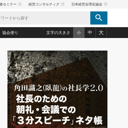
launch
launch
launch
者セミナー
経営コンサルティグ
日本経営合理化協会
search
大
中
協会便り
文字の大きさ
小
5)
況は会社守成の好機(38)
ころ心平の ──社長のための「か・ら・だマネジメント」
「愛読者通信」著者インタビュー(44)
34)
思われる 気配りの達人(127)
人間力の磨き方」(86)
ビジネス見聞録 経営ニュース(100)
タルＡＶを味方に！新・仕事術(180)
0)
り(210)
(92)
え 東洋思想に学ぶ経営学(132)
作間信司の経営無形庵(けいえいむぎょうあん)(166)
ー脳の鍛え方(32)
もっとみる
026.08.5
)
識(57)
指導者たち」(32)
経営セミナー情報局(1)
86回 「言葉狩り」
ンを楽しむ基礎レッスン(12)
ーイング経営入
教育の決め手(203)
略”(30)
繁栄への着眼点 牟田太陽(76)
！社長が読むべき今月の4冊(88)
て」(38)
講話を聞いて学ぼう 実学・耳学・磨く「ミミガク」のすすめ
で楽しむ読書術(162)
(7)
ランク上の手紙・メール術(100)
「氣」(30)
ミどこ
00)
スポーツ・ビジネスに学ぶ心理学(98)