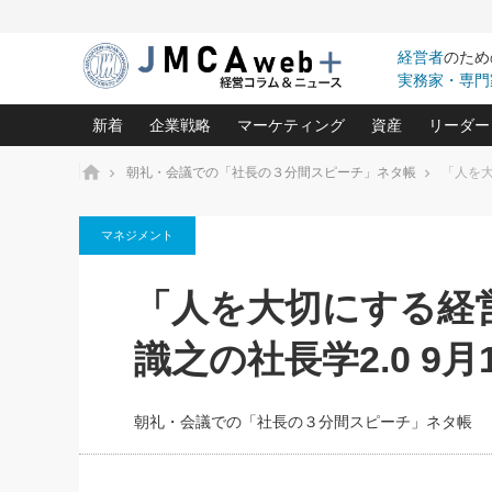
経営者
のため
実務家・専門
新着
企業戦略
マーケティング
資産
リーダー
ホーム
朝礼・会議での「社長の３分間スピーチ」ネタ帳
「人を大
中小企業の「１位づくり」戦略(96)
ネット戦略成功の秘訣 圧倒的に儲か
あなたの会社と資
オンリ
マネジメント
利益を最大化する「業務改善」横田尚哉氏(5)
ビジネスを一瞬で制する！一流グロ
どうなる金融業界
ビジネ
る“社長の戦略印象リスクマネジメント
(446)
強い会社を築く ビジネス・クリニック(240)
中国経済の最新動
「人を大切にする経
ロングセラーの玉手箱(9)
ピョー
2026.08.7
2026.08.7
日本レーザー「人を大切にしながら利益を上げ
事業承継の前に
相談15：銀行がやたらと固定金
第153回「内需企業があっと
(3)
大復活＆快進撃！ユニバーサルスタ
きたいコト(12)
指導者た
識之の社長学2.0 9月
利を勧めてきます！やはり固定
う間にグローバル成長企業に
は(5)
がよいのでしょうか！
FOOD & LIFE COMPANIES
武器としてのM&A入門(3)
会社と社長のため
朝礼・
最高の自分を表現する 成功イメージ戦
社長のための“儲かる通販”戦略視点(151)
深読み企業分析(1
楠木建の
朝礼・会議での「社長の３分間スピーチ」ネタ帳
酒井光雄 成功事例に学ぶ繁栄企業の
継続経営 百話百行(85)
次もあ
野田久美子 香港ビジネス成功法(10)
社長の口