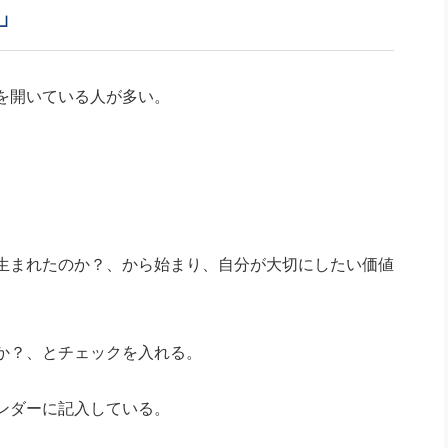
社長のための“全員営業”(30
」
腕をつくる 人と組織を動かす(200)
銀行交渉はこうしなさい！(12)
高橋一
行動科学マネジメント(5)
の社長のビジョン実現道場(10)
を開いている人が多い。
生まれたのか？、から始まり、自分が大切にしたい価値
か？、とチェックを入れる。
ンダーに記入している。