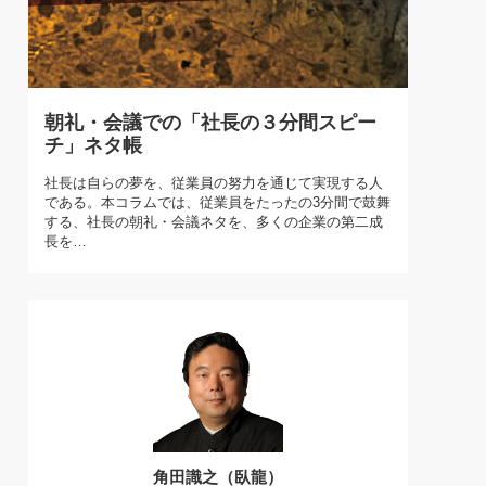
)
喜の『これぞ！"本物の温泉"』(157)
朝礼・会議での「社長の３分間スピー
チ」ネタ帳
社長は自らの夢を、従業員の努力を通じて実現する人
である。本コラムでは、従業員をたったの3分間で鼓舞
する、社長の朝礼・会議ネタを、多くの企業の第二成
長を…
角田識之（臥龍）