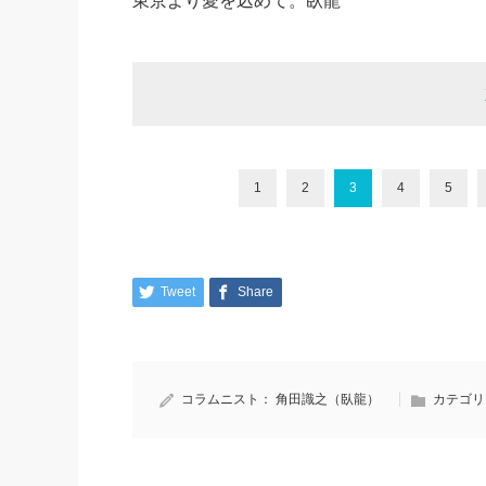
東京より愛を込めて。臥龍
1
2
3
4
5
Tweet
Share
コラムニスト：
角田識之（臥龍）
カテゴリ