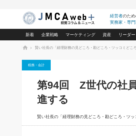
経営者
のため
実務家・専門
新着
企業戦略
マーケティング
資産
リーダー
ホーム
賢い社長の「経理財務の見どころ・勘どころ・ツッコミどこ
中小企業の「１位づくり」戦略(96)
ネット戦略成功の秘訣 圧倒的に儲か
あなたの会社と資
オンリ
税務・会計
利益を最大化する「業務改善」横田尚哉氏(5)
ビジネスを一瞬で制する！一流グロ
どうなる金融業界
ビジネ
る“社長の戦略印象リスクマネジメント
(446)
強い会社を築く ビジネス・クリニック(240)
中国経済の最新動
第94回 Z世代の社
ロングセラーの玉手箱(9)
ピョー
2026.08.5
日本レーザー「人を大切にしながら利益を上げ
事業承継の前に
第109話 伝統的産品を21世
(3)
大復活＆快進撃！ユニバーサルスタ
きたいコト(12)
指導者た
進する
に生かし切る！
は(5)
武器としてのM&A入門(3)
会社と社長のため
朝礼・
2026.08.5
最高の自分を表現する 成功イメージ戦
社長のための“儲かる通販”戦略視点(151)
深読み企業分析(1
楠木建の
朝礼・会議での「社長の３分間
賢い社長の「経理財務の見どころ・勘どころ・ツッ
スピーチ」ネタ帳（2026年8月5
酒井光雄 成功事例に学ぶ繁栄企業の
日号）
継続経営 百話百行(85)
次もあ
野田久美子 香港ビジネス成功法(10)
社長の口