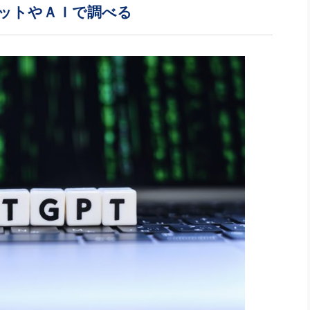
社長のための“全員営業”(30
ットやＡＩで調べる
腕をつくる 人と組織を動かす(200)
銀行交渉はこうしなさい！(12)
高橋一
行動科学マネジメント(5)
の社長のビジョン実現道場(10)