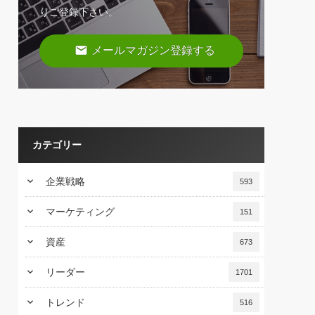
りご登録下さい。
email
メールマガジン登録する
カテゴリー
keyboard_arrow_down
企業戦略
593
keyboard_arrow_down
マーケティング
151
keyboard_arrow_down
資産
673
keyboard_arrow_down
リーダー
1701
keyboard_arrow_down
トレンド
516