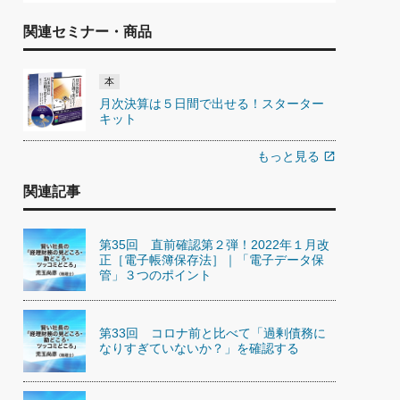
関連セミナー・商品
本
月次決算は５日間で出せる！スターター
キット
もっと見る
open_in_new
関連記事
第35回 直前確認第２弾！2022年１月改
正［電子帳簿保存法］｜「電子データ保
管」３つのポイント
第33回 コロナ前と比べて「過剰債務に
なりすぎていないか？」を確認する