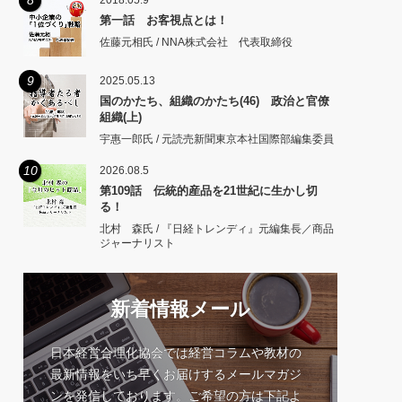
8
2018.05.9
第一話 お客視点とは！
佐藤元相氏 / NNA株式会社 代表取締役
9
2025.05.13
国のかたち、組織のかたち(46) 政治と官僚
組織(上)
宇惠一郎氏 / 元読売新聞東京本社国際部編集委員
10
2026.08.5
第109話 伝統的産品を21世紀に生かし切
る！
北村 森氏 / 『日経トレンディ』元編集長／商品
ジャーナリスト
新着情報メール
日本経営合理化協会では経営コラムや教材の
最新情報をいち早くお届けするメールマガジ
ンを発信しております。ご希望の方は下記よ