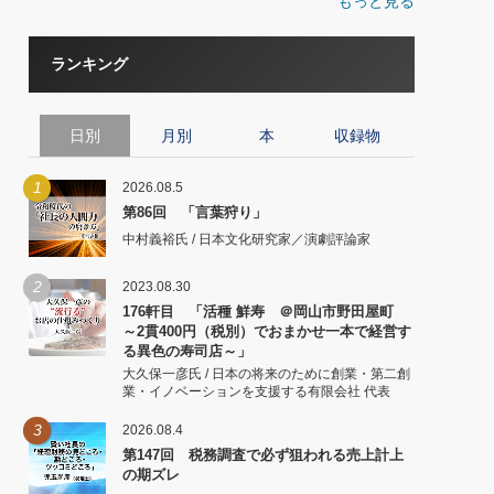
もっと見る
ランキング
日別
月別
本
収録物
1
2026.08.5
第86回 「言葉狩り」
中村義裕氏 / 日本文化研究家／演劇評論家
2
2023.08.30
176軒目 「活種 鮮寿 ＠岡山市野田屋町
～2貫400円（税別）でおまかせ一本で経営す
る異色の寿司店～」
大久保一彦氏 / 日本の将来のために創業・第二創
業・イノベーションを支援する有限会社 代表
3
2026.08.4
第147回 税務調査で必ず狙われる売上計上
の期ズレ