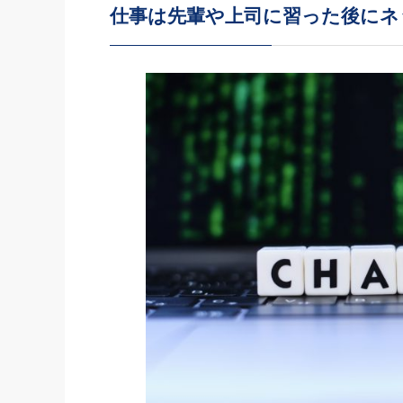
仕事は先輩や上司に習った後にネ
社長の右
酒井英之