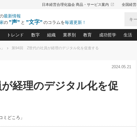
launch
日本経営合理化協会 商品・サービス案内
全国経営
の
最新情報
”声”
”文字”
家
の
と
のコラムを
毎週更新！
トレンド
数字
組織
業界別
教育
成功哲学
生活
ろ」
第94回 Z世代の社員が経理のデジタル化を促進する
る仕組みづくり講座(12)
産を守る一手(171)
ーワンで勝ち残る企業風土づくり(54)
《ニューヨーク発》ビジネスリーダーの先読み: 最新トレンド
オーナー社長の「お金の悩み相談室」(14)
「賃金の誤解」(135)
なぜ、トヨタ式で会社が伸びるのか？(
“出来る”管理職の条件(62)
中国哲学に学ぶ 不
おの
と戦略拠点(9)
(50)
2024.05.21
ーバル経営者は知ってい
(39)
スリーダー×次の一手「牟田太陽の社長業ネクスト」
おカネが残る決算書にするために、やっておきたいこと(
中小企業の新たな法律リスク(178)
売れる住宅を創る 100の視点(100)
あなただからお願いしたいと
令和時代の「社長の
”(9)
「社長の繁盛トレンド通信」(90)
デジ
向(204)
会社を守り抜くための緊急対策(100)
職場の生産性を下げるハラスメントの予防策(1
大久保一彦の“流行る”お店の仕組みづく
クレーム対応 実践マニュアル
先人の名句名言の教
員が経理のデジタル化を促
トル・F・グジバチの『経営戦略の新常識』(12)
北村森の「今月のヒット商品」(109)
リーダ
2026.08.5
2026.08.5
2
る経営」の極意
、決めておきたい、知っておきたい、やってお
強い決算書の会社はココが違う！(36)
賃金決定の定石(68)
柿内幸夫─社長のための現場改善(174
クレーム対応の新知識と新常
渡部昇一の「日本の
紀
第86回 「言葉狩り」
社長は「能力」の前に「資質」
ジオジャパンの成功要因と
る者かくあるべし(635)
次の売れ筋をつかむ術(102)
ワイ
が大事／社長業ネクスト #445
損益分岐点を下げる、Ｐ／Ｌ不況時代の新戦略(12)
顧客・社員・社会から支持される「ウェルビ
デキル社員に育てる！ 社員
経営に活かす“十八史
の資産管理講座(95)
会議での「社長の３分間スピーチ」ネタ帳(159)
社長のメシの種 4.0(206)
門」(23)
必読
新・会計経営と実学(37)
東川鷹年の「中小企業の人育
略(77)
52)
「経営知になる考え方」(57)
眼と耳
コミどころ」
決算書の“見える化”術(12)
業績アップにつながる！ワン
ブランド戦略(39)
なたにお願いしたいと思われる「一流の仕事術」(28)
社長の
賢い社長の「経理財務の見どころ・勘どころ・ツッコ
欧米資産家に学ぶ二世教育(1
ぐせ経営哲学(100)
ろ」(149)
米国