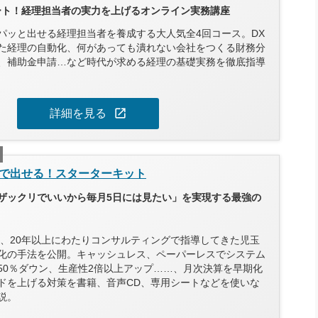
タート！経理担当者の実力を上げるオンライン実務講座
パッと出せる経理担当者を養成する大人気全4回コース。DX
た経理の自動化、何があっても潰れない会社をつくる財務分
、補助金申請…など時代が求める経理の基礎実務を徹底指導
open_in_new
詳細を見る
で出せる！スターターキット
ザックリでいいから毎月5日には見たい」を実現する最強の
以上、20年以上にわたりコンサルティングで指導してきた児玉
化の手法を公開。キャッシュレス、ペーパーレスでシステム
50％ダウン、生産性2倍以上アップ……、月次決算を早期化
ドを上げる対策を書籍、音声CD、専用シートなどを使いな
説。