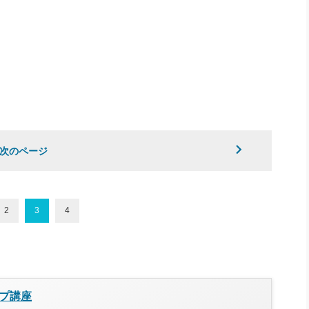
次のページ
2
3
4
プ講座