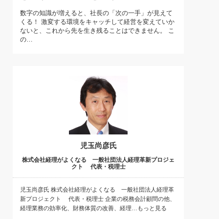
)
数字の知識が増えると、社長の「次の一手」が見えて
喜の『これぞ！"本物の温泉"』(157)
くる！ 激変する環境をキャッチして経営を変えていか
ないと、これから先を生き残ることはできません。 こ
の…
児玉尚彦氏
株式会社経理がよくなる 一般社団法人経理革新プロジェ
クト 代表・税理士
児玉尚彦氏 株式会社経理がよくなる 一般社団法人経理革
新プロジェクト 代表・税理士 企業の税務会計顧問の他、
経理業務の効率化、財務体質の改善、経理…もっと見る