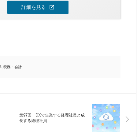
open_in_new
詳細を見る
字
,
税務・会計
第97回 DXで失業する経理社員と成
長する経理社員