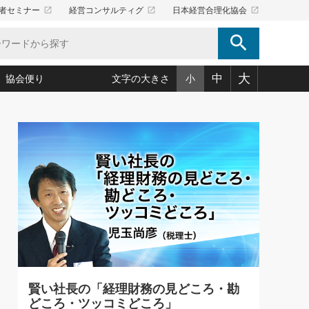
launch
launch
launch
者セミナー
経営コンサルティグ
日本経営合理化協会
search
大
中
協会便り
文字の大きさ
小
5)
況は会社守成の好機(38)
ころ心平の ──社長のための「か・ら・だマネジメント」
「愛読者通信」著者インタビュー(44)
34)
思われる 気配りの達人(127)
人間力の磨き方」(86)
ビジネス見聞録 経営ニュース(100)
タルＡＶを味方に！新・仕事術(180)
0)
り(210)
(92)
え 東洋思想に学ぶ経営学(132)
作間信司の経営無形庵(けいえいむぎょうあん)(166)
ー脳の鍛え方(32)
もっとみる
026.08.4
)
識(57)
指導者たち」(32)
経営セミナー情報局(1)
【追悼】鈴木敏文氏 言葉で伝
ンを楽しむ基礎レッスン(12)
える経営（ジャーナリスト 勝
ーイング経営入
教育の決め手(203)
略”(30)
繁栄への着眼点 牟田太陽(76)
見明氏）
！社長が読むべき今月の4冊(88)
て」(38)
講話を聞いて学ぼう 実学・耳学・磨く「ミミガク」のすすめ
で楽しむ読書術(162)
(7)
ランク上の手紙・メール術(100)
「氣」(30)
賢い社長の「経理財務の見どころ・勘
ミどこ
00)
どころ・ツッコミどころ」
スポーツ・ビジネスに学ぶ心理学(98)