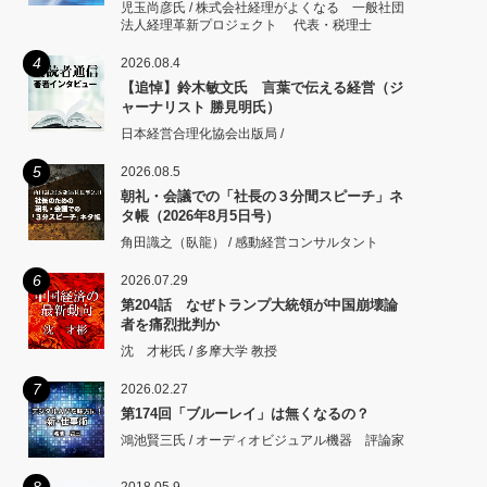
児玉尚彦氏 / 株式会社経理がよくなる 一般社団
法人経理革新プロジェクト 代表・税理士
4
2026.08.4
【追悼】鈴木敏文氏 言葉で伝える経営（ジ
ャーナリスト 勝見明氏）
日本経営合理化協会出版局 /
5
2026.08.5
朝礼・会議での「社長の３分間スピーチ」ネ
タ帳（2026年8月5日号）
角田識之（臥龍） / 感動経営コンサルタント
6
2026.07.29
第204話 なぜトランプ大統領が中国崩壊論
者を痛烈批判か
沈 才彬氏 / 多摩大学 教授
7
2026.02.27
第174回「ブルーレイ」は無くなるの？
鴻池賢三氏 / オーディオビジュアル機器 評論家