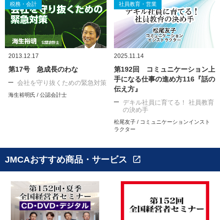
税務・会計
社員教育・営業
2013.12.17
2025.11.14
第17号 急成長のわな
第192回 コミュニケーション上
手になる仕事の進め方116『話の
会社を守り抜くための緊急対策
伝え方』
海生裕明氏 / 公認会計士
デキル社員に育てる！ 社員教育
の決め手
松尾友子 / コミュニケーションインスト
ラクター
JMCAおすすめ商品・サービス
open_in_new