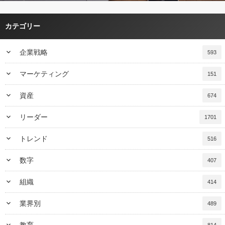
カテゴリー
keyboard_arrow_down
企業戦略
593
keyboard_arrow_down
マーケティング
151
keyboard_arrow_down
資産
674
keyboard_arrow_down
リーダー
1701
keyboard_arrow_down
トレンド
516
keyboard_arrow_down
数字
407
keyboard_arrow_down
組織
414
keyboard_arrow_down
業界別
489