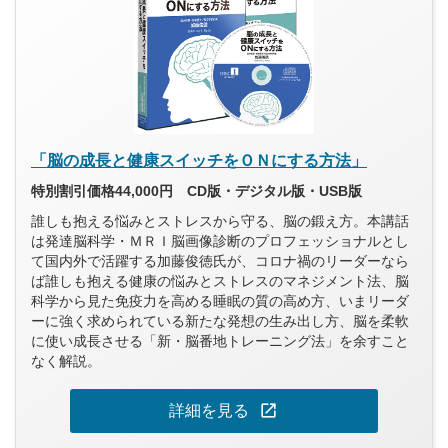
「脳の成長と健康スイッチをＯＮにする方法」
特別割引価格44,000円 CD版・デジタル版・USB版
誰しも抱える悩みとストレスから守る、脳の鍛え方。本講話
は発達脳科学・ＭＲＩ脳画像診断のプロフェッショナルとし
て国内外で活躍する加藤俊徳氏が、コロナ禍のリーダーなら
ば誰しも抱える健康の悩みとストレスのマネジメント法、脳
科学から見た免疫力を高める睡眠の質の高め方、いまリーダ
ーに強く求められている新たな発想の生み出し方、脳を柔軟
に使い成長させる「新・脳番地トレーニング法」を余すこと
なく解説。
open_in_new
詳細を見る