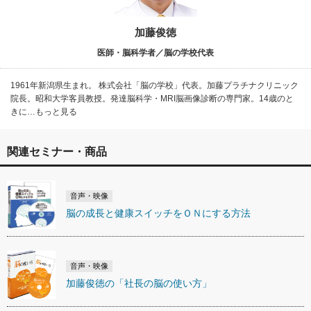
加藤俊徳
医師・脳科学者／脳の学校代表
1961年新潟県生まれ。 株式会社「脳の学校」代表。加藤プラチナクリニック
院長。昭和大学客員教授。発達脳科学・MRI脳画像診断の専門家。14歳のと
きに…もっと見る
関連セミナー・商品
音声・映像
脳の成長と健康スイッチをＯＮにする方法
音声・映像
加藤俊徳の「社長の脳の使い方」