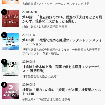
古山喜章氏 / アイ・シー・オーコンサルティング社長
5
2010.05.28
第14講 「言志四録その14」鋭進の工夫はもとより易
からず。退歩の工夫はもっとも難し。
杉山 厳海 / 名古屋大原学園 学園長
6
2024.11.5
第105回 3段階で進める経理のデジタルトランスフォ
ーメーション
児玉尚彦氏 / 株式会社経理がよくなる 一般社団法人経理革新
プロジェクト 代表・税理士
7
2026.08.4
【追悼】鈴木敏文氏 言葉で伝える経営（ジャーナリ
スト 勝見明氏）
日本経営合理化協会出版局 /
8
2026.08.5
社長は「能力」の前に「資質」が大事／社長業ネクス
ト #445
牟田太陽 / 日本経営合理化協会 理事長