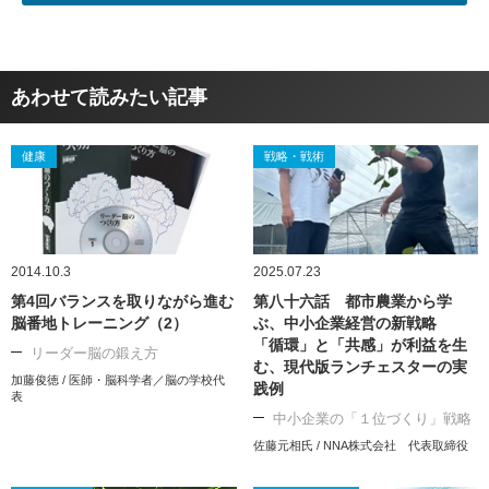
あわせて読みたい記事
健康
戦略・戦術
2014.10.3
2025.07.23
第4回バランスを取りながら進む
第八十六話 都市農業から学
脳番地トレーニング（2）
ぶ、中小企業経営の新戦略
「循環」と「共感」が利益を生
リーダー脳の鍛え方
む、現代版ランチェスターの実
加藤俊徳 / 医師・脳科学者／脳の学校代
践例
表
中小企業の「１位づくり」戦略
佐藤元相氏 / NNA株式会社 代表取締役