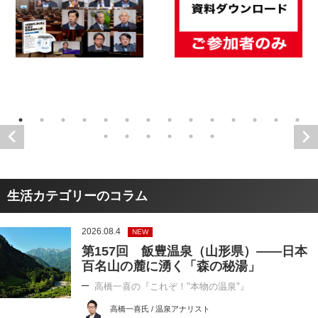
生活カテゴリーのコラム
2026.08.4
NEW
第157回 飯豊温泉（山形県）――日本
百名山の麓に湧く「森の秘湯」
高橋一喜の『これぞ！"本物の温泉"』
高橋一喜氏 / 温泉アナリスト