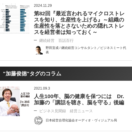
2024.11.29
第82回『最近言われるマイクロストレ
スを知り、生産性を上げる』～組織の
生産性を落とさないための隠れストレ
スを経営者は知っておく～
継続経営 百話百行
野田宜成 / 継続経営コンサルタント／ビジネスミート代
表
"加藤俊徳"タグのコラム
2021.09.3
人生100年、脳の健康を保つには Dr.
加藤の「講話を聴き、脳を守る」後編
ビジネス見聞録 経営ニュース
日本経営合理化協会オーディオ・ヴィジュアル局