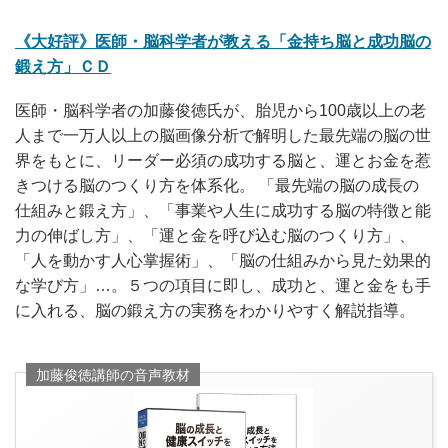
《大好評》医師・脳科学者が教える「金持ち脳と成功脳の
鍛え方」ＣＤ
医師・脳科学者の加藤俊徳氏が、胎児から100歳以上の老
人まで一万人以上の脳画像分析で解明した最先端の脳の世
界をもとに、リーダー必須の成功する脳と、運とお金を惹
きつける脳のつくり方を体系化。 「最先端の脳の成長の
仕組みと鍛え方」、「事業や人生に成功する脳の特徴と能
力の伸ばし方」、「運と金を呼び込む脳のつくり方」、
「人を動かす人心掌握術」、「脳の仕組みから見た効果的
な学び方」…。５つの項目に即し、成功と、運と金をも手
に入れる、脳の鍛え方の実務をわかりやすく解説指導。
加藤俊徳講師の音声教材