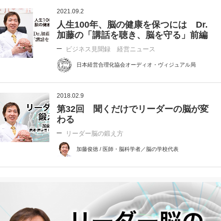
2021.09.2
人生100年、脳の健康を保つには Dr.
加藤の「講話を聴き、脳を守る」前編
ビジネス見聞録 経営ニュース
日本経営合理化協会オーディオ・ヴィジュアル局
2018.02.9
第32回 聞くだけでリーダーの脳が変
わる
リーダー脳の鍛え方
加藤俊徳 / 医師・脳科学者／脳の学校代表