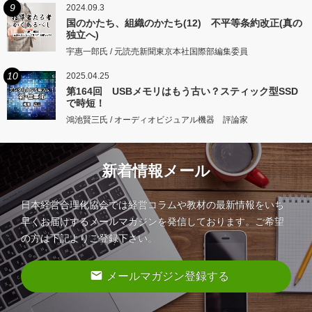
9
2024.09.3
国のかたち、組織のかたち(12) 不平等条約改正(真の
独立へ)
宇惠一郎氏 / 元読売新聞東京本社国際部編集委員
10
2025.04.25
第164回 USBメモリはもう古い？スティック型SSD
で時短！
鴻池賢三氏 / オーディオビジュアル機器 評論家
新着情報メール
日本経営合理化協会では経営コラムや教材の最新情報をいち
早くお届けするメールマガジンを発信しております。ご希望
の方は下記よりご登録下さい。
email
メールマガジン登録する