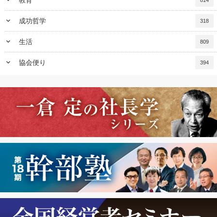
keyboard_arrow_down
教育
814
keyboard_arrow_down
成功哲学
318
keyboard_arrow_down
生活
809
keyboard_arrow_down
協会便り
394