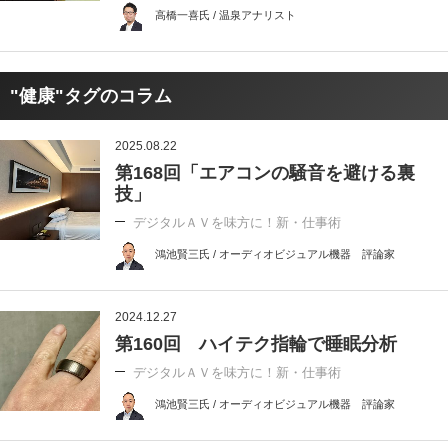
高橋一喜氏 / 温泉アナリスト
"健康"タグのコラム
2025.08.22
第168回「エアコンの騒音を避ける裏
技」
デジタルＡＶを味方に！新・仕事術
鴻池賢三氏 / オーディオビジュアル機器 評論家
2024.12.27
第160回 ハイテク指輪で睡眠分析
デジタルＡＶを味方に！新・仕事術
鴻池賢三氏 / オーディオビジュアル機器 評論家