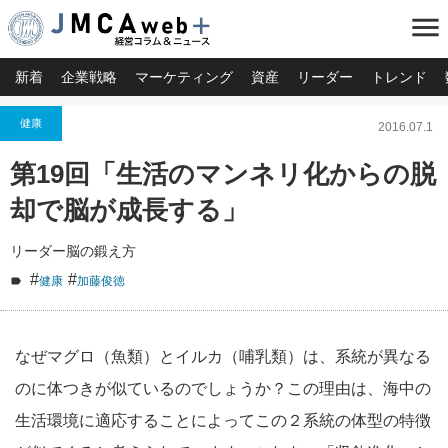
menu
新着
企業戦略
マーケティング
資産
リーダー
トレンド
健康
2016.07.1
第19回「生活のマンネリ化からの脱
却で脳が成長する」
リーダー脳の鍛え方
#
#
健康
加藤俊徳
なぜマグロ（魚類）とイルカ（哺乳類）は、系統が異なる
のに体つきが似ているのでしょうか？この理由は、海中の
生活環境に適応することによってこの２系統の体型の特徴