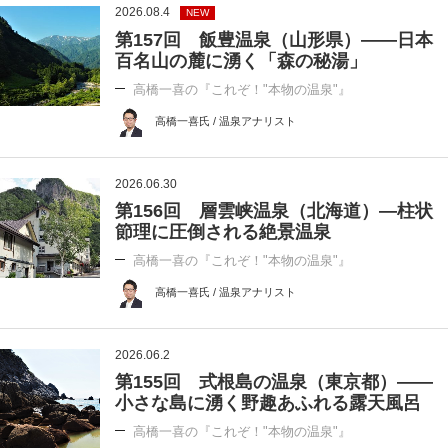
2026.08.4
NEW
第157回 飯豊温泉（山形県）――日本
百名山の麓に湧く「森の秘湯」
高橋一喜の『これぞ！"本物の温泉"』
高橋一喜氏 / 温泉アナリスト
2026.06.30
第156回 層雲峡温泉（北海道）―柱状
節理に圧倒される絶景温泉
高橋一喜の『これぞ！"本物の温泉"』
高橋一喜氏 / 温泉アナリスト
2026.06.2
第155回 式根島の温泉（東京都）――
小さな島に湧く野趣あふれる露天風呂
高橋一喜の『これぞ！"本物の温泉"』