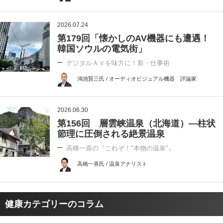
2026.07.24
第179回「懐かしのAV機器にも遭遇！
韓国ソウルの電気街」
デジタルＡＶを味方に！新・仕事術
鴻池賢三氏 / オーディオビジュアル機器 評論家
2026.06.30
第156回 層雲峡温泉（北海道）―柱状
節理に圧倒される絶景温泉
高橋一喜の『これぞ！"本物の温泉"』
高橋一喜氏 / 温泉アナリスト
健康カテゴリーのコラム