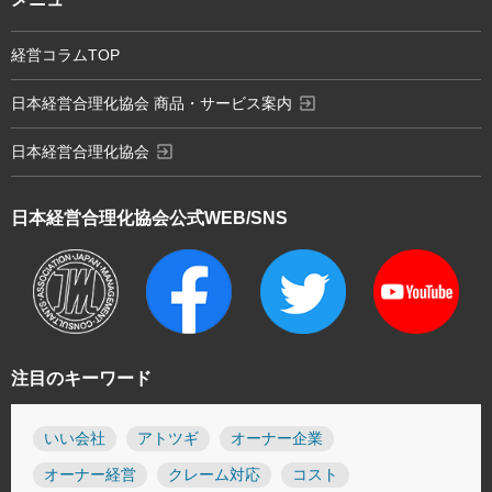
経営コラムTOP
exit_to_app
日本経営合理化協会 商品・サービス案内
exit_to_app
日本経営合理化協会
日本経営合理化協会
公式WEB/SNS
注目のキーワード
いい会社
アトツギ
オーナー企業
オーナー経営
クレーム対応
コスト