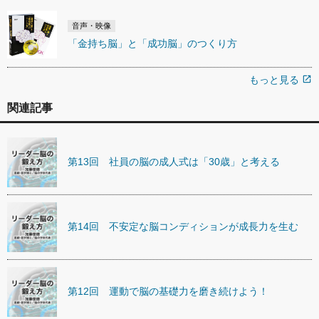
音声・映像
「金持ち脳」と「成功脳」のつくり方
もっと見る
open_in_new
関連記事
第13回 社員の脳の成人式は「30歳」と考える
第14回 不安定な脳コンディションが成長力を生む
第12回 運動で脳の基礎力を磨き続けよう！