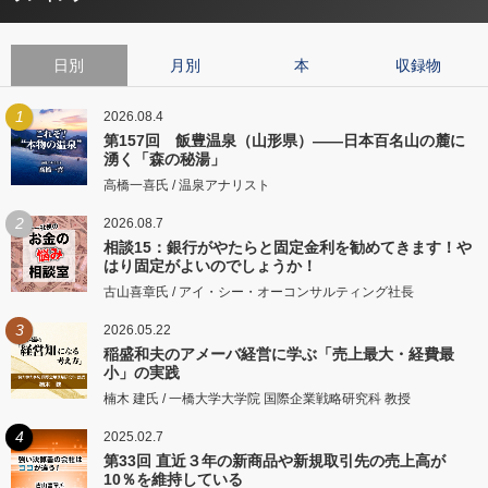
日別
月別
本
収録物
1
2026.08.4
第157回 飯豊温泉（山形県）――日本百名山の麓に
湧く「森の秘湯」
高橋一喜氏 / 温泉アナリスト
2
2026.08.7
相談15：銀行がやたらと固定金利を勧めてきます！や
はり固定がよいのでしょうか！
古山喜章氏 / アイ・シー・オーコンサルティング社長
3
2026.05.22
稲盛和夫のアメーバ経営に学ぶ「売上最大・経費最
小」の実践
楠木 建氏 / 一橋大学大学院 国際企業戦略研究科 教授
4
2025.02.7
第33回 直近３年の新商品や新規取引先の売上高が
10％を維持している