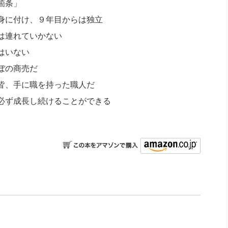
箇条」
身に付け、９年目からは独立
は連れていかない
はいない
ぼの商売だ
皆、手に職を持った職人だ
必ず成長し続けることができる