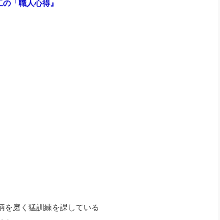
工の「職人心得』
社長のための“全員営業”(30
腕をつくる 人と組織を動かす(200)
銀行交渉はこうしなさい！(12)
高橋一
行動科学マネジメント(5)
の社長のビジョン実現道場(10)
柄を磨く猛訓練を課している