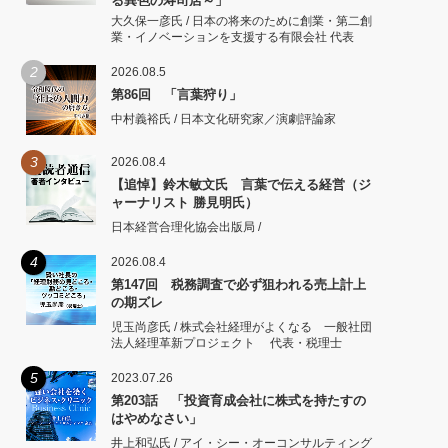
る異色の寿司店～」
大久保一彦氏 / 日本の将来のために創業・第二創
業・イノベーションを支援する有限会社 代表
2
2026.08.5
第86回 「言葉狩り」
中村義裕氏 / 日本文化研究家／演劇評論家
3
2026.08.4
【追悼】鈴木敏文氏 言葉で伝える経営（ジ
ャーナリスト 勝見明氏）
日本経営合理化協会出版局 /
4
2026.08.4
第147回 税務調査で必ず狙われる売上計上
の期ズレ
児玉尚彦氏 / 株式会社経理がよくなる 一般社団
法人経理革新プロジェクト 代表・税理士
5
2023.07.26
第203話 「投資育成会社に株式を持たすの
はやめなさい」
井上和弘氏 / アイ・シー・オーコンサルティング