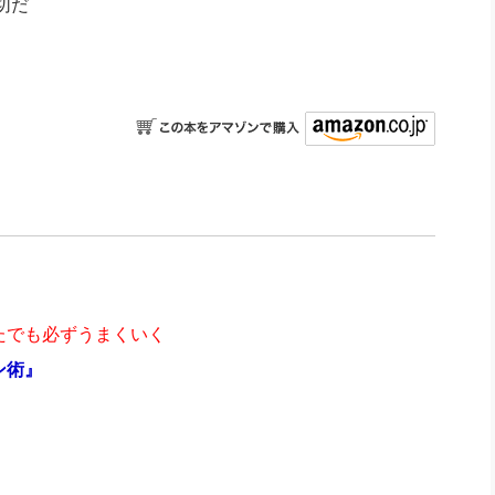
切だ
たでも必ずうまくいく
ン術』