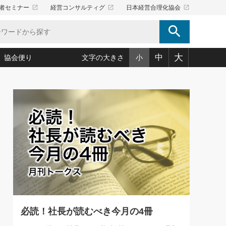
launch
launch
launch
者セミナー
経営コンサルティグ
日本経営合理化協会
search
大
中
協会便り
文字の大きさ
小
5)
況は会社守成の好機(38)
ころ心平の ──社長のための「か・ら・だマネジメント」
「愛読者通信」著者インタビュー(44)
34)
思われる 気配りの達人(127)
人間力の磨き方」(86)
ビジネス見聞録 経営ニュース(100)
タルＡＶを味方に！新・仕事術(180)
0)
り(210)
(92)
え 東洋思想に学ぶ経営学(132)
作間信司の経営無形庵(けいえいむぎょうあん)(166)
ー脳の鍛え方(32)
もっとみる
026.08.4
)
識(57)
指導者たち」(32)
経営セミナー情報局(1)
【追悼】鈴木敏文氏 言葉で伝
ンを楽しむ基礎レッスン(12)
える経営（ジャーナリスト 勝
ーイング経営入
教育の決め手(203)
略”(30)
繁栄への着眼点 牟田太陽(76)
見明氏）
！社長が読むべき今月の4冊(88)
て」(38)
講話を聞いて学ぼう 実学・耳学・磨く「ミミガク」のすすめ
で楽しむ読書術(162)
(7)
ランク上の手紙・メール術(100)
「氣」(30)
必読！社長が読むべき今月の4冊
ミどこ
00)
スポーツ・ビジネスに学ぶ心理学(98)