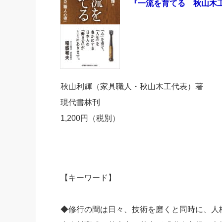
『一流を育てる 秋山木
社長の右
酒井英之
秋山利輝（家具職人・秋山木工代表）著
現代書林刊
1,200円（税別）
【キーワード】
◆修行の間は日々、技術を磨くと同時に、人