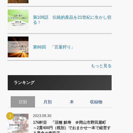
第109話 伝統的産品を21世紀に生かし切
る！
第86回 「言葉狩り」
もっと見る
ランキング
日別
月別
本
収録物
1
2023.08.30
176軒目 「活種 鮮寿 ＠岡山市野田屋町
～2貫400円（税別）でおまかせ一本で経営す