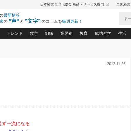
launch
日本経営合理化協会 商品・サービス案内
全国経営
の
最新情報
”声”
”文字”
家
の
と
のコラムを
毎週更新！
トレンド
数字
組織
業界別
教育
成功哲学
生活
る仕組みづくり講座(12)
産を守る一手(171)
ーワンで勝ち残る企業風土づくり(54)
《ニューヨーク発》ビジネスリーダーの先読み: 最新トレンド
オーナー社長の「お金の悩み相談室」(14)
「賃金の誤解」(135)
なぜ、トヨタ式で会社が伸びるのか？(
“出来る”管理職の条件(62)
中国哲学に学ぶ 不
おの
と戦略拠点(9)
(50)
2013.11.26
ーバル経営者は知ってい
(39)
スリーダー×次の一手「牟田太陽の社長業ネクスト」
おカネが残る決算書にするために、やっておきたいこと(
中小企業の新たな法律リスク(178)
売れる住宅を創る 100の視点(100)
あなただからお願いしたいと
令和時代の「社長の
”(9)
「社長の繁盛トレンド通信」(90)
デジ
向(204)
会社を守り抜くための緊急対策(100)
職場の生産性を下げるハラスメントの予防策(1
大久保一彦の“流行る”お店の仕組みづく
クレーム対応 実践マニュアル
先人の名句名言の教
トル・F・グジバチの『経営戦略の新常識』(12)
北村森の「今月のヒット商品」(109)
リーダ
2026.08.5
2026.08.5
2
る経営」の極意
、決めておきたい、知っておきたい、やってお
強い決算書の会社はココが違う！(36)
賃金決定の定石(68)
柿内幸夫─社長のための現場改善(174
クレーム対応の新知識と新常
渡部昇一の「日本の
紀
第86回 「言葉狩り」
社長は「能力」の前に「資質」
ジオジャパンの成功要因と
る者かくあるべし(635)
次の売れ筋をつかむ術(102)
ワイ
が大事／社長業ネクスト #445
損益分岐点を下げる、Ｐ／Ｌ不況時代の新戦略(12)
顧客・社員・社会から支持される「ウェルビ
デキル社員に育てる！ 社員
経営に活かす“十八史
の資産管理講座(95)
会議での「社長の３分間スピーチ」ネタ帳(159)
社長のメシの種 4.0(206)
門」(23)
必読
新・会計経営と実学(37)
東川鷹年の「中小企業の人育
略(77)
52)
「経営知になる考え方」(57)
眼と耳
決算書の“見える化”術(12)
業績アップにつながる！ワン
ブランド戦略(39)
なたにお願いしたいと思われる「一流の仕事術」(28)
社長の
必ず一流になる
賢い社長の「経理財務の見どころ・勘どころ・ツッコ
欧米資産家に学ぶ二世教育(1
ぐせ経営哲学(100)
ろ」(149)
米国