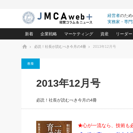
経営者
のため
実務家・専門
新着
企業戦略
マーケティング
資産
リーダー
ホーム
必読！社長が読むべき今月の4冊
2013年12月号
中小企業の「１位づくり」戦略(96)
ネット戦略成功の秘訣 圧倒的に儲か
あなたの会社と資
オンリ
教養
利益を最大化する「業務改善」横田尚哉氏(5)
ビジネスを一瞬で制する！一流グロ
どうなる金融業界
ビジネ
る“社長の戦略印象リスクマネジメント
(446)
強い会社を築く ビジネス・クリニック(240)
中国経済の最新動
2013年12月号
ロングセラーの玉手箱(9)
ピョー
2026.08.5
日本レーザー「人を大切にしながら利益を上げ
事業承継の前に
第109話 伝統的産品を21世
(3)
大復活＆快進撃！ユニバーサルスタ
きたいコト(12)
指導者た
に生かし切る！
は(5)
必読！社長が読むべき今月の4冊
武器としてのM&A入門(3)
会社と社長のため
朝礼・
2026.08.5
最高の自分を表現する 成功イメージ戦
社長のための“儲かる通販”戦略視点(151)
深読み企業分析(1
楠木建の
朝礼・会議での「社長の３分間
スピーチ」ネタ帳（2026年8月5
酒井光雄 成功事例に学ぶ繁栄企業の
日号）
継続経営 百話百行(85)
次もあ
★
心が一流なら、技術も
野田久美子 香港ビジネス成功法(10)
社長の口