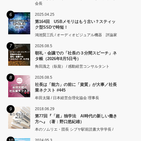
会長
6
2025.04.25
第164回 USBメモリはもう古い？スティッ
ク型SSDで時短！
鴻池賢三氏 / オーディオビジュアル機器 評論家
7
2026.08.5
朝礼・会議での「社長の３分間スピーチ」ネ
タ帳（2026年8月5日号）
角田識之（臥龍） / 感動経営コンサルタント
8
2026.08.5
社長は「能力」の前に「資質」が大事／社長
業ネクスト #445
牟田太陽 / 日本経営合理化協会 理事長
9
2018.06.29
第77回『「超」独学法 AI時代の新しい働き
方へ』（著：野口悠紀雄）
本のソムリエ・団長 シブヤ駅前読書大学学長 /
10
2024.05.3