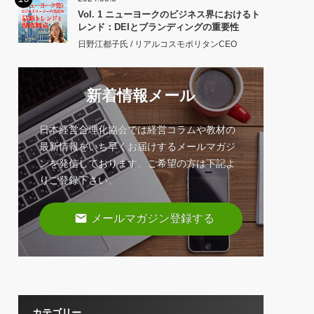
Vol. 1 ニューヨークのビジネス界におけるト
レンド：DEIとブランディングの重要性
日野江都子氏 / リアルコスモポリタンCEO
新着情報メール
日本経営合理化協会では経営コラムや教材の
最新情報をいち早くお届けするメールマガジ
ンを発信しております。ご希望の方は下記よ
りご登録下さい。
email
メールマガジン登録する
カテゴリー