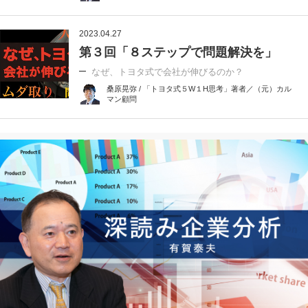
2023.04.27
第３回「８ステップで問題解決を」
なぜ、トヨタ式で会社が伸びるのか？
桑原晃弥 / 「トヨタ式５W１H思考」著者／（元）カル
マン顧問