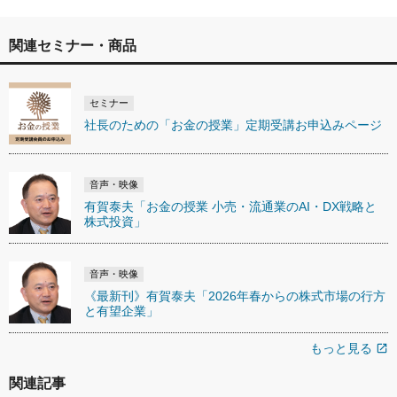
関連セミナー・商品
セミナー
社長のための「お金の授業」定期受講お申込みページ
音声・映像
有賀泰夫「お金の授業 小売・流通業のAI・DX戦略と
株式投資」
音声・映像
《最新刊》有賀泰夫「2026年春からの株式市場の行方
と有望企業」
もっと見る
open_in_new
関連記事