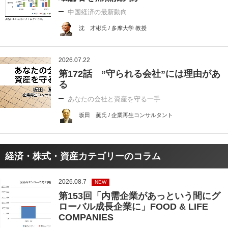
中国経済の最新動向
沈 才彬氏 / 多摩大学 教授
2026.07.22
第172話 ”守られる会社”には理由があ
る
あなたの会社と資産を守る一手
坂田 薫氏 / 企業再生コンサルタント
経済・株式・資産カテゴリーのコラム
2026.08.7
NEW
第153回「内需企業があっという間にグ
ローバル成長企業に」FOOD & LIFE
COMPANIES