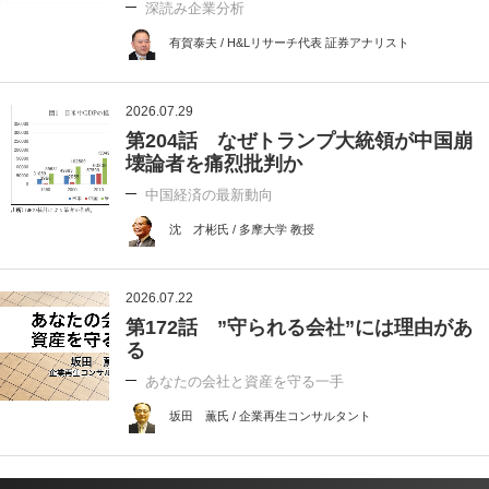
深読み企業分析
有賀泰夫 / H&Lリサーチ代表 証券アナリスト
2026.07.29
第204話 なぜトランプ大統領が中国崩
壊論者を痛烈批判か
中国経済の最新動向
沈 才彬氏 / 多摩大学 教授
2026.07.22
第172話 ”守られる会社”には理由があ
る
あなたの会社と資産を守る一手
坂田 薫氏 / 企業再生コンサルタント