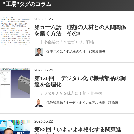
"工場"タグのコラム
2023.01.25
第五十六話 理想の人材との人間関係
を築く方法 その3
中小企業の「１位づくり」戦略
佐藤元相氏 / NNA株式会社 代表取締役
2022.06.24
第130回 デジタル化で機械部品の調
達を合理化
デジタルＡＶを味方に！新・仕事術
鴻池賢三氏 / オーディオビジュアル機器 評論家
2020.05.22
第82回「いよいよ本格化する関東進