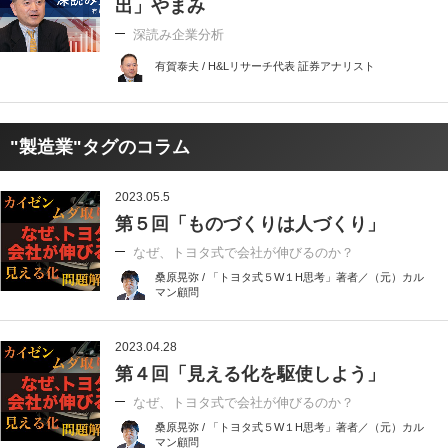
出」やまみ
深読み企業分析
有賀泰夫 / H&Lリサーチ代表 証券アナリスト
"製造業"タグのコラム
2023.05.5
第５回「ものづくりは人づくり」
なぜ、トヨタ式で会社が伸びるのか？
桑原晃弥 / 「トヨタ式５W１H思考」著者／（元）カル
マン顧問
2023.04.28
第４回「見える化を駆使しよう」
なぜ、トヨタ式で会社が伸びるのか？
桑原晃弥 / 「トヨタ式５W１H思考」著者／（元）カル
マン顧問