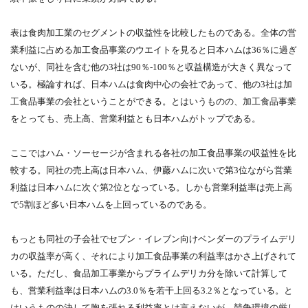
表は食肉加工業のセグメントの収益性を比較したものである。全体の営
業利益に占める加工食品事業のウエイトを見ると日本ハムは36％に過ぎ
ないが、同社を含む他の3社は90％-100％と収益構造が大きく異なって
いる。極論すれば、日本ハムは食肉中心の会社であって、他の3社は加
工食品事業の会社ということができる。とはいうものの、加工食品事業
をとっても、売上高、営業利益とも日本ハムがトップである。
ここではハム・ソーセージが含まれる各社の加工食品事業の収益性を比
較する。同社の売上高は日本ハム、伊藤ハムに次いで第3位ながら営業
利益は日本ハムに次ぐ第2位となっている。しかも営業利益率は売上高
で5割ほど多い日本ハムを上回っているのである。
もっとも同社の子会社でセブン・イレブン向けベンダーのプライムデリ
カの収益率が高く、それにより加工食品事業の利益率はかさ上げされて
いる。ただし、食品加工事業からプライムデリカ分を除いて計算して
も、営業利益率は日本ハムの3.0％を若干上回る3.2％となっている。と
はいうものの決して胸を張れる利益率とは言えないが、競争環境の厳し