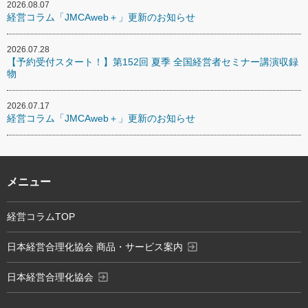
2026.08.07
経営コラム「JMCAweb＋」更新のお知らせ
2026.07.28
【予約受付スタート！】第152回 夏季 全国経営者セミナー講演収録
物
2026.07.17
経営コラム「JMCAweb＋」更新のお知らせ
メニュー
経営コラムTOP
exit_to_app
日本経営合理化協会 商品・サービス案内
exit_to_app
日本経営合理化協会