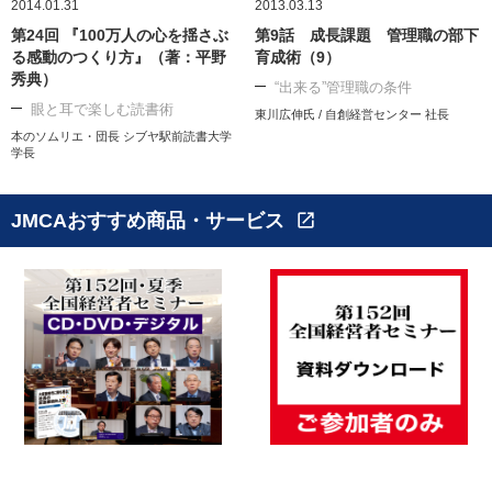
2014.01.31
2013.03.13
第24回 『100万人の心を揺さぶ
第9話 成長課題 管理職の部下
る感動のつくり方』（著：平野
育成術（9）
秀典）
“出来る”管理職の条件
眼と耳で楽しむ読書術
東川広伸氏 / 自創経営センター 社長
本のソムリエ・団長 シブヤ駅前読書大学
学長
JMCAおすすめ商品・サービス
open_in_new