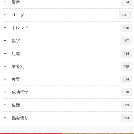
keyboard_arrow_down
資産
674
keyboard_arrow_down
リーダー
1701
keyboard_arrow_down
トレンド
516
keyboard_arrow_down
数字
407
keyboard_arrow_down
組織
414
keyboard_arrow_down
業界別
489
keyboard_arrow_down
教育
814
keyboard_arrow_down
成功哲学
318
keyboard_arrow_down
生活
809
keyboard_arrow_down
協会便り
394