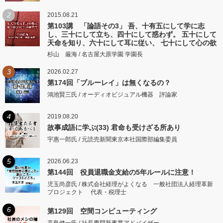
2
2015.08.21
第103講 「論語その3」 吾、十有五にして学に志
し、三十にして立ち、四十にして惑わず。 五十にして
天命を知り、六十にして耳に従い、 七十にして心の欲
するところに従いて矩をこえず。
杉山 厳海 / 名古屋大原学園 学園長
3
2026.02.27
第174回「ブルーレイ」は無くなるの？
鴻池賢三氏 / オーディオビジュアル機器 評論家
4
2019.08.20
故事成語に学ぶ(33) 君命も受けざる所あり
宇惠一郎氏 / 元読売新聞東京本社国際部編集委員
5
2026.06.23
第144回 役員退職金支給の5年ルールに注意！
児玉尚彦氏 / 株式会社経理がよくなる 一般社団法人経理革新
プロジェクト 代表・税理士
6
第129回 空間コンピューティング