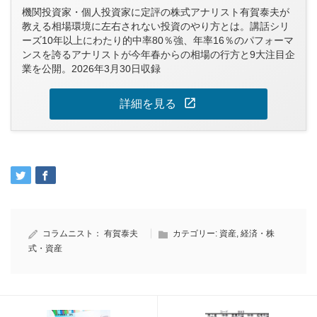
機関投資家・個人投資家に定評の株式アナリスト有賀泰夫が
教える相場環境に左右されない投資のやり方とは。講話シリ
ーズ10年以上にわたり的中率80％強、年率16％のパフォーマ
ンスを誇るアナリストが今年春からの相場の行方と9大注目企
業を公開。2026年3月30日収録
open_in_new
詳細を見る
コラムニスト：
有賀泰夫
カテゴリー:
資産
,
経済・株
式・資産