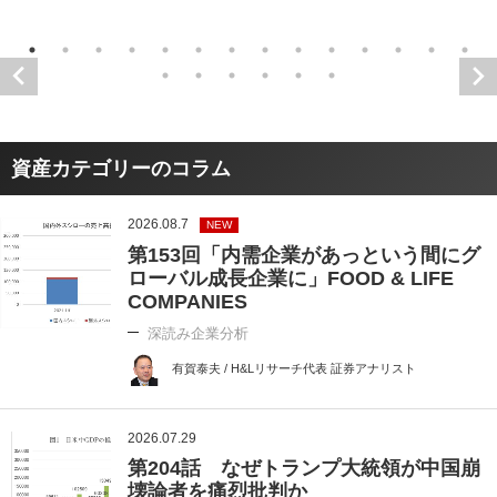
資産カテゴリーのコラム
2026.08.7
NEW
第153回「内需企業があっという間にグ
ローバル成長企業に」FOOD & LIFE
COMPANIES
深読み企業分析
有賀泰夫 / H&Lリサーチ代表 証券アナリスト
2026.07.29
第204話 なぜトランプ大統領が中国崩
壊論者を痛烈批判か