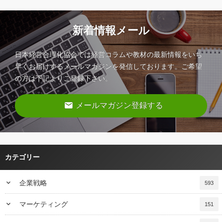
新着情報メール
日本経営合理化協会では経営コラムや教材の最新情報をいち
早くお届けするメールマガジンを発信しております。ご希望
の方は下記よりご登録下さい。
email
メールマガジン登録する
カテゴリー
keyboard_arrow_down
企業戦略
593
keyboard_arrow_down
マーケティング
151