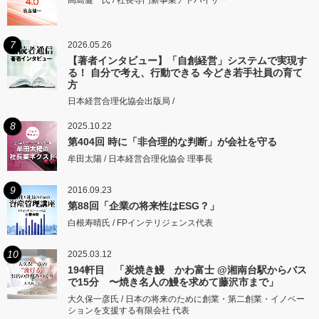
高島健一氏 / 社長専門新事業アドバイザー
7
2026.05.26
【著者インタビュー】「自創経営」システムで実現す
る！ 自分で考え、行動できる 今どき若手社員の育て
方
日本経営合理化協会出版局 /
8
2025.10.22
第404回 時に「非合理的な判断」が会社を守る
牟田太陽 / 日本経営合理化協会 理事長
9
2016.09.23
第88回「企業の将来性はESG？」
白根寿晴氏 / FPインテリジェンス代表
10
2025.03.12
194軒目 「炭焼き鰻 かわ富士 @湘南台駅からバス
で15分 〜焼き名人の鰻を求めて藤沢市まで」
大久保一彦氏 / 日本の将来のために創業・第二創業・イノベー
ションを支援する有限会社 代表