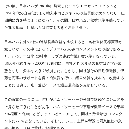
その後、日本ハムが1987年に発売したシャウエッセンの大ヒットと
1990年代の自由化により輸入牛肉ビジネスの収益貢献が大きくなり、圧
倒的に力を持つようになった。その間、日本ハムと収益水準を競ってい
た丸大食品、伊藤ハムは収益を大きく悪化させた。
日本ハム以外の3社の連結営業利益を比較すると、各社単体同様変動が
激しいが、その中にあってプリマハムのみコンスタントな収益であるこ
と、かつ近年は常に3社中トップの連結営業利益水準となっている。
1990年代後半から2000年代初旬に、同社と丸大食品の収益は赤字が常
態となり、資本を大きく毀損した。しかし、同社はその長期低迷後、伊
藤忠商事のサポートを得て増減資を行い、経営体質を抜本的に改善する
ことに成功し、唯一連結ベースで過去最高益を更新している。
この背景の一つには、同社がハム・ソーセージ分野で継続的にシェアを
上昇させてきたことがある。ハム・ソーセージ市場が数量ベースで年率
2％程度の増加にとどまっているのに対して、同社の数量増はコンスタ
ントに7-8％となっている。そして、シェア上昇を背景に同業他社の業
績不振をしり目に業績が好調である。