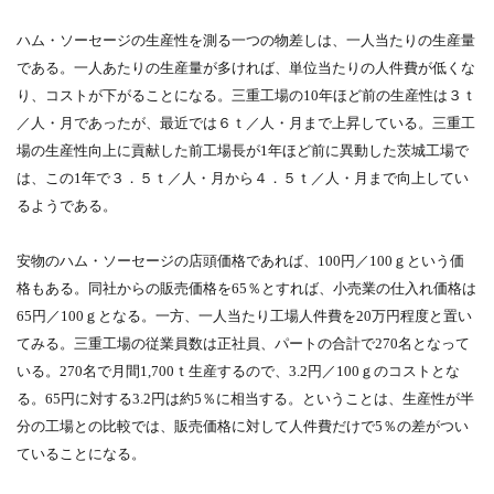
ハム・ソーセージの生産性を測る一つの物差しは、一人当たりの生産量
である。一人あたりの生産量が多ければ、単位当たりの人件費が低くな
り、コストが下がることになる。三重工場の10年ほど前の生産性は３ｔ
／人・月であったが、最近では６ｔ／人・月まで上昇している。三重工
場の生産性向上に貢献した前工場長が1年ほど前に異動した茨城工場で
は、この1年で３．５ｔ／人・月から４．５ｔ／人・月まで向上してい
るようである。
安物のハム・ソーセージの店頭価格であれば、100円／100ｇという価
格もある。同社からの販売価格を65％とすれば、小売業の仕入れ価格は
65円／100ｇとなる。一方、一人当たり工場人件費を20万円程度と置い
てみる。三重工場の従業員数は正社員、パートの合計で270名となって
いる。270名で月間1,700ｔ生産するので、3.2円／100ｇのコストとな
る。65円に対する3.2円は約5％に相当する。ということは、生産性が半
分の工場との比較では、販売価格に対して人件費だけで5％の差がつい
ていることになる。