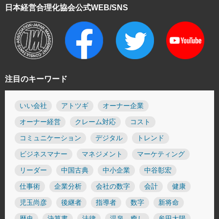
日本経営合理化協会
公式WEB/SNS
注目のキーワード
いい会社
アトツギ
オーナー企業
オーナー経営
クレーム対応
コスト
コミュニケーション
デジタル
トレンド
ビジネスマナー
マネジメント
マーケティング
リーダー
中国古典
中小企業
中谷彰宏
仕事術
企業分析
会社の数字
会計
健康
児玉尚彦
後継者
指導者
数字
新将命
歴史
決算書
法律
温泉 癒し
牟田太陽