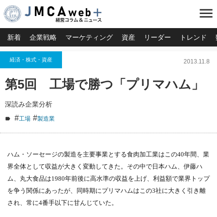
menu
新着
企業戦略
マーケティング
資産
リーダー
トレンド
経済・株式・資産
2013.11.8
第5回 工場で勝つ「プリマハム」
深読み企業分析
#
#
工場
製造業
ハム・ソーセージの製造を主要事業とする食肉加工業はこの40年間、業
界全体として収益が大きく変動してきた。その中で日本ハム、伊藤ハ
ム、丸大食品は1980年前後に高水準の収益を上げ、利益額で業界トップ
を争う関係にあったが、同時期にプリマハムはこの3社に大きく引き離
され、常に4番手以下に甘んじていた。