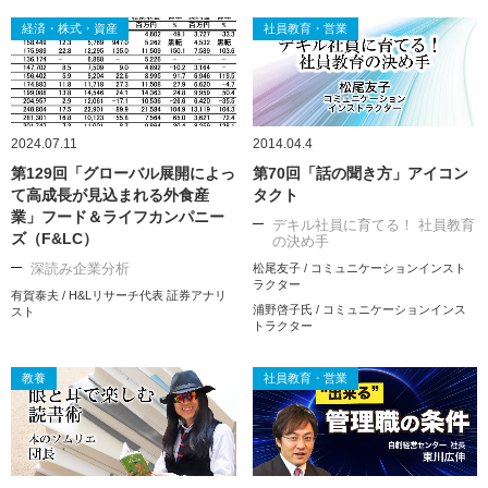
経済・株式・資産
社員教育・営業
2024.07.11
2014.04.4
第129回「グローバル展開によっ
第70回「話の聞き方」アイコン
て高成長が見込まれる外食産
タクト
業」フード＆ライフカンパニー
デキル社員に育てる！ 社員教育
ズ（F&LC）
の決め手
深読み企業分析
松尾友子 / コミュニケーションインスト
ラクター
有賀泰夫 / H&Lリサーチ代表 証券アナリ
浦野啓子氏 / コミュニケーションインス
スト
トラクター
教養
社員教育・営業