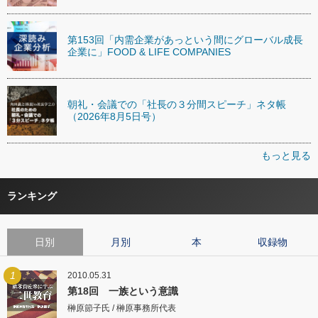
第153回「内需企業があっという間にグローバル成長
企業に」FOOD & LIFE COMPANIES
朝礼・会議での「社長の３分間スピーチ」ネタ帳
（2026年8月5日号）
もっと見る
ランキング
日別
月別
本
収録物
1
2010.05.31
第18回 一族という意識
榊原節子氏 / 榊原事務所代表