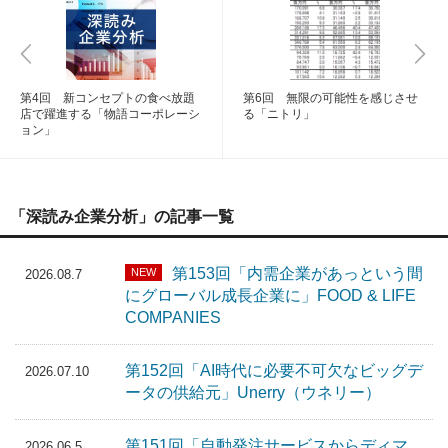
第4回 新コンセプトの食べ放題
第6回 無限の可能性を感じさせ
店で躍進する「物語コーポレーシ
る「ニトリ」
ョン」
「深読み企業分析」の記事一覧
第153回「内需企業があっという間
NEW
2026.08.7
にグローバル成長企業に」FOOD & LIFE
COMPANIES
第152回「AI時代に必要不可欠なビッグデ
2026.07.10
ータの供給元」Unerry（ウネリー）
第151回「自動発注サービスからディマ
2026.06.5