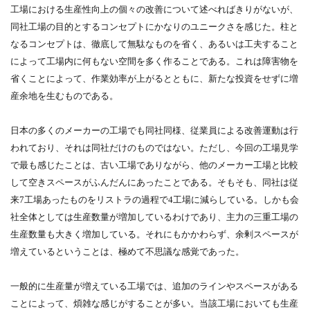
工場における生産性向上の個々の改善について述べればきりがないが、
同社工場の目的とするコンセプトにかなりのユニークさを感じた。柱と
なるコンセプトは、徹底して無駄なものを省く、あるいは工夫すること
によって工場内に何もない空間を多く作ることである。これは障害物を
省くことによって、作業効率が上がるとともに、新たな投資をせずに増
産余地を生むものである。
日本の多くのメーカーの工場でも同社同様、従業員による改善運動は行
われており、それは同社だけのものではない。ただし、今回の工場見学
で最も感じたことは、古い工場でありながら、他のメーカー工場と比較
して空きスペースがふんだんにあったことである。そもそも、同社は従
来7工場あったものをリストラの過程で4工場に減らしている。しかも会
社全体としては生産数量が増加しているわけであり、主力の三重工場の
生産数量も大きく増加している。それにもかかわらず、余剰スペースが
増えているということは、極めて不思議な感覚であった。
一般的に生産量が増えている工場では、追加のラインやスペースがある
ことによって、煩雑な感じがすることが多い。当該工場においても生産