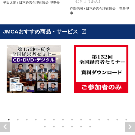
むぎょうあん)
牟田太陽 / 日本経営合理化協会 理事長
作間信司 / 日本経営合理化協会 専務理
事
JMCAおすすめ商品・サービス
open_in_new