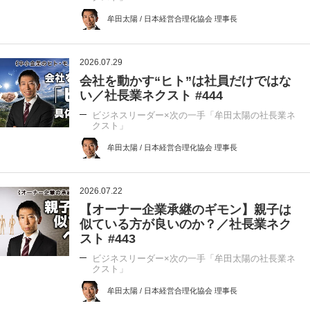
牟田太陽 / 日本経営合理化協会 理事長
2026.07.29
会社を動かす“ヒト”は社員だけではな
い／社長業ネクスト #444
ビジネスリーダー×次の一手「牟田太陽の社長業ネ
クスト」
牟田太陽 / 日本経営合理化協会 理事長
2026.07.22
【オーナー企業承継のギモン】親子は
似ている方が良いのか？／社長業ネク
スト #443
ビジネスリーダー×次の一手「牟田太陽の社長業ネ
クスト」
牟田太陽 / 日本経営合理化協会 理事長