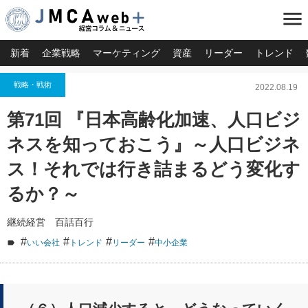
menu
新着
企業戦略
マーケティング
資産
リーダー
トレンド
戦略・戦術
2022.08.19
第71回 『日本高齢化加速、人口ビジ
ネスを知っておこう』～人口ビジネ
ス！それでは行き詰まるどう変化す
るか？～
継続経営 百話百行
#
#
#
#
いい会社
トレンド
リーダー
中小企業