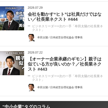
2026.07.29
会社を動かす“ヒト”は社員だけではな
い／社長業ネクスト #444
ビジネスリーダー×次の一手「牟田太陽の社長業ネ
クスト」
牟田太陽 / 日本経営合理化協会 理事長
2026.07.22
【オーナー企業承継のギモン】親子は
似ている方が良いのか？／社長業ネク
スト #443
ビジネスリーダー×次の一手「牟田太陽の社長業ネ
クスト」
牟田太陽 / 日本経営合理化協会 理事長
"中小企業"タグのコラム