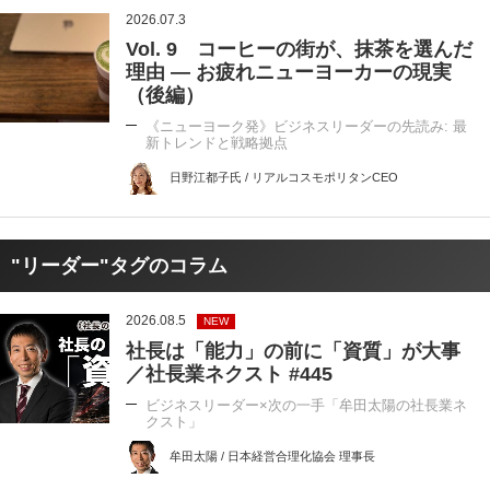
2026.07.3
Vol. 9 コーヒーの街が、抹茶を選んだ
理由 ― お疲れニューヨーカーの現実
（後編）
《ニューヨーク発》ビジネスリーダーの先読み: 最
新トレンドと戦略拠点
日野江都子氏 / リアルコスモポリタンCEO
"リーダー"タグのコラム
2026.08.5
NEW
社長は「能力」の前に「資質」が大事
／社長業ネクスト #445
ビジネスリーダー×次の一手「牟田太陽の社長業ネ
クスト」
牟田太陽 / 日本経営合理化協会 理事長