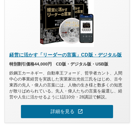
経営に活かす「リーダーの言葉」CD版・デジタル版
特別割引価格44,000円 CD版・デジタル版・USB版
鉄鋼王カーネギー、自動車王フォード、哲学者カント、人間
中心の事業経営を実践した実業家出光佐三氏をはじめ、古今
東西の先人・偉人の言葉には、人物の生き様と数多くの知恵
が散りばめられている。先人・偉人たちの言葉を厳選し、経
営や人生に活かせるように1話10分・28講話で解説。
open_in_new
詳細を見る