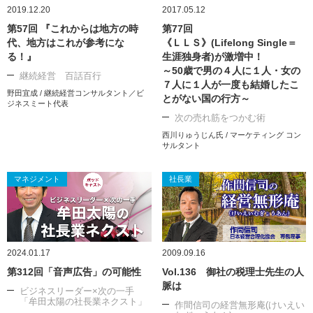
2019.12.20
2017.05.12
第57回 『これからは地方の時
第77回
代、地方はこれが参考にな
《ＬＬＳ》(Lifelong Single＝
る！』
生涯独身者)が激増中！
～50歳で男の４人に１人・女の
継続経営 百話百行
７人に１人が一度も結婚したこ
野田宜成 / 継続経営コンサルタント／ビ
とがない国の行方～
ジネスミート代表
次の売れ筋をつかむ術
西川りゅうじん氏 / マーケティング コン
サルタント
マネジメント
社長業
2024.01.17
2009.09.16
第312回「音声広告」の可能性
Vol.136 御社の税理士先生の人
脈は
ビジネスリーダー×次の一手
「牟田太陽の社長業ネクスト」
作間信司の経営無形庵(けいえい