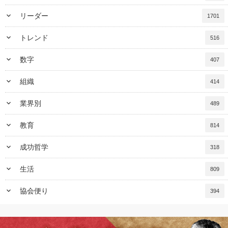
keyboard_arrow_down
リーダー
1701
keyboard_arrow_down
トレンド
516
keyboard_arrow_down
数字
407
keyboard_arrow_down
組織
414
keyboard_arrow_down
業界別
489
keyboard_arrow_down
教育
814
keyboard_arrow_down
成功哲学
318
keyboard_arrow_down
生活
809
keyboard_arrow_down
協会便り
394