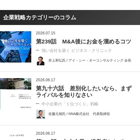
企業戦略カテゴリーのコラム
2026.07.15
第239話 M&A後にお金を溜めるコツ
強い会社を築く ビジネス・クリニック
井上和弘氏 / アイ・シー・オーコンサルティング 会長
2026.06.17
第九十六話 差別化したいなら、まず
ライバルを知りなさい
中小企業の「１位づくり」戦略
佐藤元相氏 / NNA株式会社 代表取締役
2026.06.17