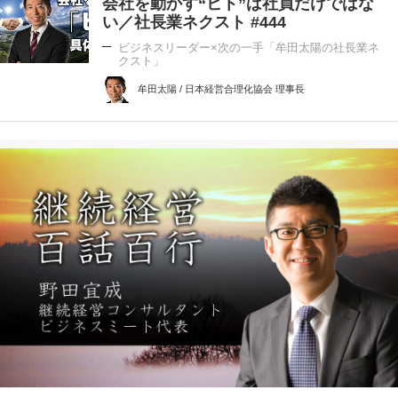
会社を動かす“ヒト”は社員だけではな
い／社長業ネクスト #444
ビジネスリーダー×次の一手「牟田太陽の社長業ネ
クスト」
牟田太陽 / 日本経営合理化協会 理事長