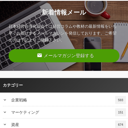
新着情報メール
日本経営合理化協会では経営コラムや教材の最新情報をいち
早くお届けするメールマガジンを発信しております。ご希望
の方は下記よりご登録下さい。
email
メールマガジン登録する
カテゴリー
keyboard_arrow_down
企業戦略
593
keyboard_arrow_down
マーケティング
151
keyboard_arrow_down
資産
674