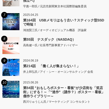
独立へ)
宇惠一郎氏 / 元読売新聞東京本社国際部編集委員
7
2025.04.25
第164回 USBメモリはもう古い？スティック型SSD
で時短！
鴻池賢三氏 / オーディオビジュアル機器 評論家
8
第55回 ナスダック（NASDAQ）
高島健一氏 / 社長専門新事業アドバイザー
9
2024.06.19
第214話 「働く人が集まらない！」
井上和弘氏 / アイ・シー・オーコンサルティング 会長
10
2015.06.26
第54回 "おもしろポスター・看板"が少店街を「笑店
街」にする！～「"迷作"（謎作？）ポスター・看板」
傑作ライブラリー～
西川りゅうじん氏 / マーケティング コンサルタント