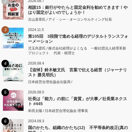
2
2026.08.7
相談15：銀行がやたらと固定金利を勧めてきます！や
はり固定がよいのでしょうか！
古山喜章氏 / アイ・シー・オーコンサルティング社長
3
2024.11.5
第105回 3段階で進める経理のデジタルトランスフォ
ーメーション
児玉尚彦氏 / 株式会社経理がよくなる 一般社団法人経理革新
プロジェクト 代表・税理士
4
2026.08.4
【追悼】鈴木敏文氏 言葉で伝える経営（ジャーナリ
スト 勝見明氏）
日本経営合理化協会出版局 /
5
2026.08.5
社長は「能力」の前に「資質」が大事／社長業ネクス
ト #445
牟田太陽 / 日本経営合理化協会 理事長
6
2024.09.3
国のかたち、組織のかたち(12) 不平等条約改正(真の