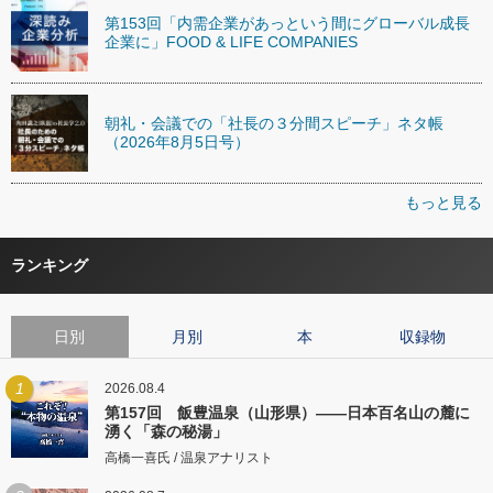
第153回「内需企業があっという間にグローバル成長
企業に」FOOD & LIFE COMPANIES
朝礼・会議での「社長の３分間スピーチ」ネタ帳
（2026年8月5日号）
もっと見る
ランキング
日別
月別
本
収録物
1
2026.08.4
第157回 飯豊温泉（山形県）――日本百名山の麓に
湧く「森の秘湯」
高橋一喜氏 / 温泉アナリスト