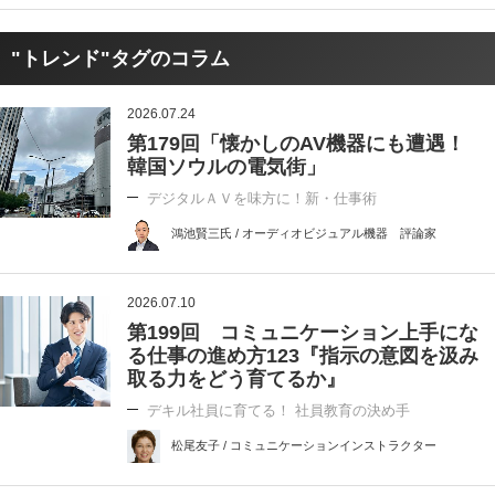
"トレンド"タグのコラム
2026.07.24
第179回「懐かしのAV機器にも遭遇！
韓国ソウルの電気街」
デジタルＡＶを味方に！新・仕事術
鴻池賢三氏 / オーディオビジュアル機器 評論家
2026.07.10
第199回 コミュニケーション上手にな
る仕事の進め方123『指示の意図を汲み
取る力をどう育てるか』
デキル社員に育てる！ 社員教育の決め手
松尾友子 / コミュニケーションインストラクター