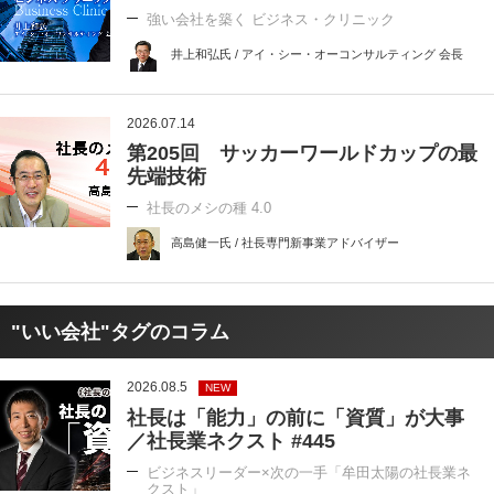
強い会社を築く ビジネス・クリニック
井上和弘氏 / アイ・シー・オーコンサルティング 会長
2026.07.14
第205回 サッカーワールドカップの最
先端技術
社長のメシの種 4.0
高島健一氏 / 社長専門新事業アドバイザー
"いい会社"タグのコラム
2026.08.5
NEW
社長は「能力」の前に「資質」が大事
／社長業ネクスト #445
ビジネスリーダー×次の一手「牟田太陽の社長業ネ
クスト」