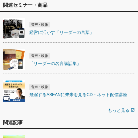
関連セミナー・商品
音声・映像
経営に活かす「リーダーの言葉」
音声・映像
「リーダーの名言講話集」
音声・映像
飛躍するASEANに未来を見るCD・ネット配信講座
もっと見る
open_in_new
関連記事