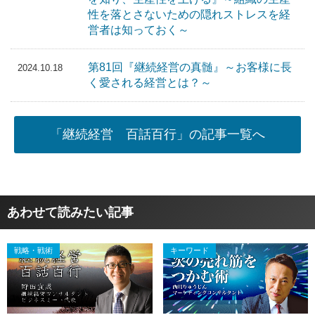
性を落とさないための隠れストレスを経
営者は知っておく～
第81回『継続経営の真髄』～お客様に長
2024.10.18
く愛される経営とは？～
「継続経営 百話百行」の記事一覧へ
あわせて読みたい記事
戦略・戦術
キーワード