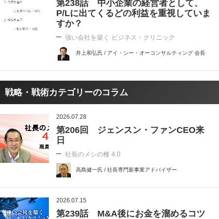
第238話 中小企業の経営者として、
P/Lに出てくるどの利益を重視していま
すか？
強い会社を築く ビジネス・クリニック
井上和弘氏 / アイ・シー・オーコンサルティング 会長
戦略・戦術カテゴリーのコラム
2026.07.28
第206回 ジェンスン・ファンCEO来
日
社長のメシの種 4.0
高島健一氏 / 社長専門新事業アドバイザー
2026.07.15
第239話 M&A後にお金を溜めるコツ