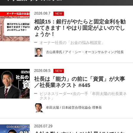
2026.08.7
NEW
相談15：銀行がやたらと固定金利を勧
めてきます！やはり固定がよいのでし
ょうか！
オーナー社長の「お金の悩み相談室」
古山喜章氏 / アイ・シー・オーコンサルティング社長
2026.08.5
NEW
社長は「能力」の前に「資質」が大事
／社長業ネクスト #445
ビジネスリーダー×次の一手「牟田太陽の社長業ネ
クスト」
牟田太陽 / 日本経営合理化協会 理事長
2026.07.29